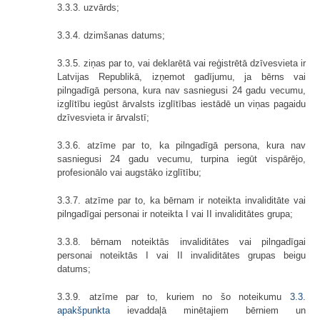
3.3.3. uzvārds;
3.3.4. dzimšanas datums;
3.3.5. ziņas par to, vai deklarētā vai reģistrētā dzīvesvieta ir
Latvijas Republikā, izņemot gadījumu, ja bērns vai
pilngadīgā persona, kura nav sasniegusi 24 gadu vecumu,
izglītību iegūst ārvalsts izglītības iestādē un viņas pagaidu
dzīvesvieta ir ārvalstī;
3.3.6. atzīme par to, ka pilngadīgā persona, kura nav
sasniegusi 24 gadu vecumu, turpina iegūt vispārējo,
profesionālo vai augstāko izglītību;
3.3.7. atzīme par to, ka bērnam ir noteikta invaliditāte vai
pilngadīgai personai ir noteikta I vai II invaliditātes grupa;
3.3.8. bērnam noteiktās invaliditātes vai pilngadīgai
personai noteiktās I vai II invaliditātes grupas beigu
datums;
3.3.9. atzīme par to, kuriem no šo noteikumu
3.3.
apakšpunkta
ievaddaļā minētajiem bērniem un