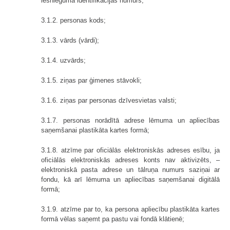
iesnieguma identifikācijas numurs;
3.1.2. personas kods;
3.1.3. vārds (vārdi);
3.1.4. uzvārds;
3.1.5. ziņas par ģimenes stāvokli;
3.1.6. ziņas par personas dzīvesvietas valsti;
3.1.7. personas norādītā adrese lēmuma un apliecības
saņemšanai plastikāta kartes formā;
3.1.8. atzīme par oficiālās elektroniskās adreses esību, ja
oficiālās elektroniskās adreses konts nav aktivizēts, –
elektroniskā pasta adrese un tālruņa numurs saziņai ar
fondu, kā arī lēmuma un apliecības saņemšanai digitālā
formā;
3.1.9. atzīme par to, ka persona apliecību plastikāta kartes
formā vēlas saņemt pa pastu vai fondā klātienē;