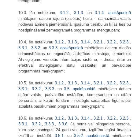
mērķgrupām;
10.3. šo noteikumu
3.1.2.
,
3.1.3.
un
3.1.4. apakšpunktā
minētajiem datiem rajona (pilsētas) tiesai – samazināta valsts
nodevas apmēra piemērošanai īpašuma tiesību un ķīlas tiesību
nostiprināšanai zemesgrāmatā programmas mērķgrupām;
10.4. šo noteikumu
3.1.2.
,
3.1.3.
,
3.1.4.
,
3.2.1.
,
3.2.2.
,
3.2.3.
,
3.3.1.
,
3.3.2.
un
3.3.3. apakšpunktā
minētajiem datiem Viedās
administrācijas un reģionālās attīstības ministrijai, izmantojot
Atvieglojumu vienotās informācijas sistēmu, – drošai, ērtai un
efektīvai atvieglojumu datu uzskaitei un pārvaldībai
programmas mērķgrupām;
10.5. šo noteikumu
3.1.2.
,
3.1.3.
,
3.1.4.
,
3.2.1.
,
3.2.2.
,
3.2.3.
,
3.3.1.
,
3.3.2.
,
3.3.3.
un
3.5. apakšpunktā
minētajiem datiem
citām valsts, pašvaldību iestādēm, komersantiem un citām
personām, ar kurām fondam ir noslēgts sadarbības līgums par
atbalsta pasākumiem programmas mērķgrupām;
10.6. šo noteikumu
3.1.2.
,
3.1.3.
,
3.1.4.
,
3.2.1.
,
3.2.2.
,
3.2.3.
,
3.3.1.
,
3.3.2.
,
3.3.3.
,
3.3.6.
(ja bērns vai pilngadīgā persona,
kura nav sasniegusi 24 gadu vecumu, izglītību iegūst ārvalsts
izglītības iestādē),
3.5.1.
un
3.5.2. apakšpunktā
minētajiem