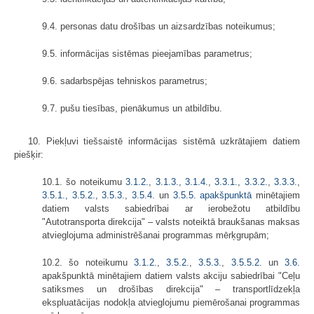
9.4. personas datu drošības un aizsardzības noteikumus;
9.5. informācijas sistēmas pieejamības parametrus;
9.6. sadarbspējas tehniskos parametrus;
9.7. pušu tiesības, pienākumus un atbildību.
10. Piekļuvi tiešsaistē informācijas sistēmā uzkrātajiem datiem
piešķir:
10.1. šo noteikumu
3.1.2.
,
3.1.3.
,
3.1.4.
,
3.3.1.
,
3.3.2.
,
3.3.3.
,
3.5.1.,
3.5.2.
,
3.5.3.
,
3.5.4.
un
3.5.5. apakšpunktā
minētajiem
datiem valsts sabiedrībai ar ierobežotu atbildību
"Autotransporta direkcija" – valsts noteiktā braukšanas maksas
atvieglojuma administrēšanai programmas mērķgrupām;
10.2. šo noteikumu
3.1.2.
,
3.5.2.
,
3.5.3.
,
3.5.5.2.
un
3.6.
apakšpunktā minētajiem datiem valsts akciju sabiedrībai "Ceļu
satiksmes un drošības direkcija" – transportlīdzekļa
ekspluatācijas nodokļa atvieglojumu piemērošanai programmas