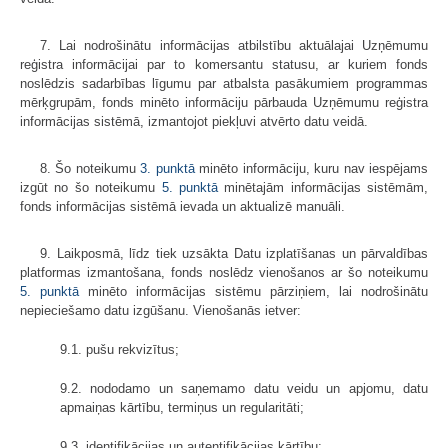
7. Lai nodrošinātu informācijas atbilstību aktuālajai Uzņēmumu
reģistra informācijai par to komersantu statusu, ar kuriem fonds
noslēdzis sadarbības līgumu par atbalsta pasākumiem programmas
mērķgrupām, fonds minēto informāciju pārbauda Uzņēmumu reģistra
informācijas sistēmā, izmantojot piekļuvi atvērto datu veidā.
8. Šo noteikumu
3. punktā
minēto informāciju, kuru nav iespējams
izgūt no šo noteikumu
5. punktā
minētajām informācijas sistēmām,
fonds informācijas sistēmā ievada un aktualizē manuāli.
9. Laikposmā, līdz tiek uzsākta Datu izplatīšanas un pārvaldības
platformas izmantošana, fonds noslēdz vienošanos ar šo noteikumu
5. punktā
minēto informācijas sistēmu pārziņiem, lai nodrošinātu
nepieciešamo datu izgūšanu. Vienošanās ietver:
9.1. pušu rekvizītus;
9.2. nododamo un saņemamo datu veidu un apjomu, datu
apmaiņas kārtību, termiņus un regularitāti;
9.3. identifikācijas un autentifikācijas kārtību;