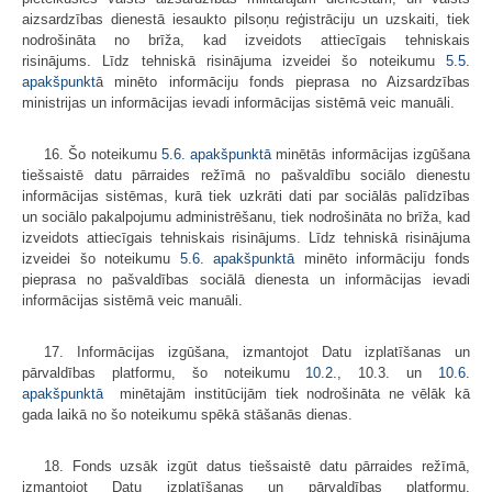
aizsardzības dienestā iesaukto pilsoņu reģistrāciju un uzskaiti, tiek
nodrošināta no brīža, kad izveidots attiecīgais tehniskais
risinājums. Līdz tehniskā risinājuma izveidei šo noteikumu
5.5.
apakšpunkt
ā minēto informāciju fonds pieprasa no Aizsardzības
ministrijas un informācijas ievadi informācijas sistēmā veic manuāli.
16. Šo noteikumu
5.6. apakšpunktā
minētās informācijas izgūšana
tiešsaistē datu pārraides režīmā no pašvaldību sociālo dienestu
informācijas sistēmas, kurā tiek uzkrāti dati par sociālās palīdzības
un sociālo pakalpojumu administrēšanu, tiek nodrošināta no brīža, kad
izveidots attiecīgais tehniskais risinājums. Līdz tehniskā risinājuma
izveidei šo noteikumu
5.6. apakšpunktā
minēto informāciju fonds
pieprasa no pašvaldības sociālā dienesta un informācijas ievadi
informācijas sistēmā veic manuāli.
17. Informācijas izgūšana, izmantojot Datu izplatīšanas un
pārvaldības platformu, šo noteikumu
10.2.
, 10.3. un
10.6.
apakšpunktā
minētajām institūcijām tiek nodrošināta ne vēlāk kā
gada laikā no šo noteikumu spēkā stāšanās dienas.
18. Fonds uzsāk izgūt datus tiešsaistē datu pārraides režīmā,
izmantojot Datu izplatīšanas un pārvaldības platformu,