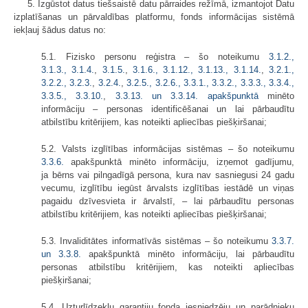
5. Izgūstot datus tiešsaistē datu pārraides režīmā, izmantojot Datu
izplatīšanas un pārvaldības platformu, fonds informācijas sistēmā
iekļauj šādus datus no:
5.1. Fizisko personu reģistra – šo noteikumu
3.1.2.,
3.1.3.,
3.1.4.
,
3.1.5.
,
3.1.6.,
3.1.12.,
3.1.13.,
3.1.14.
,
3.2.1.,
3.2.2.,
3.2.3.
,
3.2.4.
,
3.2.5.,
3.2.6.,
3.3.1.,
3.3.2.,
3.3.3.,
3.3.4.,
3.3.5.,
3.3.10.
,
3.3.13. un
3.3.14. apakšpunktā
minēto
informāciju – personas identificēšanai un lai pārbaudītu
atbilstību kritērijiem, kas noteikti apliecības piešķiršanai;
5.2. Valsts izglītības informācijas sistēmas – šo noteikumu
3.3.6.
apakšpunktā minēto informāciju, izņemot gadījumu,
ja bērns vai pilngadīgā persona, kura nav sasniegusi 24 gadu
vecumu, izglītību iegūst ārvalsts izglītības iestādē un viņas
pagaidu dzīvesvieta ir ārvalstī, – lai pārbaudītu personas
atbilstību kritērijiem, kas noteikti apliecības piešķiršanai;
5.3. Invaliditātes informatīvās sistēmas – šo noteikumu
3.3.7.
un
3.3.8.
apakšpunktā minēto informāciju, lai pārbaudītu
personas atbilstību kritērijiem, kas noteikti apliecības
piešķiršanai;
5.4. Uzturlīdzekļu garantiju fonda iesniedzēju un parādnieku