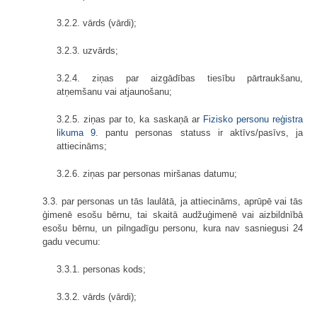
3.2.2. vārds (vārdi);
3.2.3. uzvārds;
3.2.4. ziņas par aizgādības tiesību pārtraukšanu,
atņemšanu vai atjaunošanu;
3.2.5. ziņas par to, ka saskaņā ar
Fizisko personu reģistra
likuma
9.
pantu personas statuss ir aktīvs/pasīvs, ja
attiecināms;
3.2.6. ziņas par personas miršanas datumu;
3.3. par personas un tās laulātā, ja attiecināms, aprūpē vai tās
ģimenē esošu bērnu, tai skaitā audžuģimenē vai aizbildnībā
esošu bērnu, un pilngadīgu personu, kura nav sasniegusi 24
gadu vecumu:
3.3.1. personas kods;
3.3.2. vārds (vārdi);