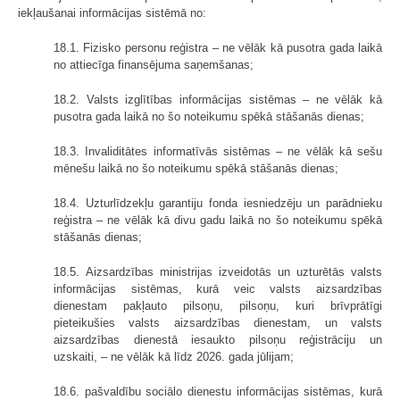
iekļaušanai informācijas sistēmā no:
18.1. Fizisko personu reģistra – ne vēlāk kā pusotra gada laikā
no attiecīga finansējuma saņemšanas;
18.2. Valsts izglītības informācijas sistēmas – ne vēlāk kā
pusotra gada laikā no šo noteikumu spēkā stāšanās dienas;
18.3. Invaliditātes informatīvās sistēmas – ne vēlāk kā sešu
mēnešu laikā no šo noteikumu spēkā stāšanās dienas;
18.4. Uzturlīdzekļu garantiju fonda iesniedzēju un parādnieku
reģistra – ne vēlāk kā divu gadu laikā no šo noteikumu spēkā
stāšanās dienas;
18.5. Aizsardzības ministrijas izveidotās un uzturētās valsts
informācijas sistēmas, kurā veic valsts aizsardzības
dienestam pakļauto pilsoņu, pilsoņu, kuri brīvprātīgi
pieteikušies valsts aizsardzības dienestam, un valsts
aizsardzības dienestā iesaukto pilsoņu reģistrāciju un
uzskaiti, – ne vēlāk kā līdz 2026. gada jūlijam;
18.6. pašvaldību sociālo dienestu informācijas sistēmas, kurā