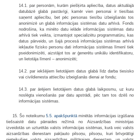
14.1. par personām, kurām piešķirta apliecība, datus aktuālajā
datubāzē glabā pastāvīgi, kamēr vien personai ir tiesības
saņemt apliecību, bet pēc personas tiesību izbeigšanās tos
anonimizē un glabā informācijas sistēmas datu arhīvā. Fonds
nodrošina, ka minēto datu ielāde informācijas sistēmas datu
arhīvā tiek veikta, izmantojot specializētu programmatūru, kas
datus pārveido, un šajā procesā informācijas sistēmas arhīvā
iekļautie fizisko personu dati informācijas sistēmas līmenī tiek
pseidonimizēti, aizstājot tos ar ģenerētu unikālu identifikatoru,
un lietotāja līmenī – anonimizēti;
14.2. par iekšējiem lietotājiem datus glabā līdz darba tiesisko
vai civildienesta attiecību izbeigšanās dienai ar fondu;
14.3. par ārējiem lietotājiem datus glabā laikposmu, uz kuru
noslēgta vienošanās par datu apstrādi, pēc tam tos dzēš no
informācijas sistēmas.
15. Šo noteikumu
5.5. apakšpunktā
minētās informācijas izgūšana
tiešsaistē datu pārraides režīmā no Aizsardzības ministrijas
izveidotās un uzturētās valsts informācijas sistēmas, kurā veic valsts
aizsardzības dienestam pakļauto pilsoņu, pilsoņu, kuri brīvprātīgi
pieteikušies valsts aizsardzības militārajam dienestam, un valsts