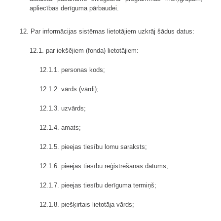
apliecības derīguma pārbaudei.
12. Par informācijas sistēmas lietotājiem uzkrāj šādus datus:
12.1. par iekšējiem (fonda) lietotājiem:
12.1.1. personas kods;
12.1.2. vārds (vārdi);
12.1.3. uzvārds;
12.1.4. amats;
12.1.5. pieejas tiesību lomu saraksts;
12.1.6. pieejas tiesību reģistrēšanas datums;
12.1.7. pieejas tiesību derīguma termiņš;
12.1.8. piešķirtais lietotāja vārds;