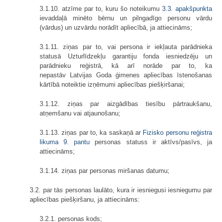
3.1.10. atzīme par to, kuru šo noteikumu
3.3. apakšpunkta
ievaddaļā minēto bērnu un pilngadīgo personu vārdu
(vārdus) un uzvārdu norādīt apliecībā, ja attiecināms;
3.1.11. ziņas par to, vai persona ir iekļauta parādnieka
statusā Uzturlīdzekļu garantiju fonda iesniedzēju un
parādnieku reģistrā, kā arī norāde par to, ka
nepastāv
Latvijas Goda ģimenes apliecības īstenošanas
kārtībā noteiktie izņēmumi apliecības piešķiršanai;
3.1.12. ziņas par aizgādības tiesību pārtraukšanu,
atņemšanu vai atjaunošanu;
3.1.13. ziņas par to, ka saskaņā ar
Fizisko personu reģistra
likuma
9. pantu
personas statuss ir aktīvs/pasīvs, ja
attiecināms;
3.1.14. ziņas par personas miršanas datumu;
3.2. par tās personas laulāto, kura ir iesniegusi iesniegumu par
apliecības piešķiršanu, ja attiecināms:
3.2.1. personas kods;