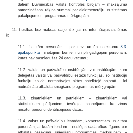
datiem Būvniecības valsts kontroles birojam – maksājuma
samazināšanai rēķina summai par elektroenerģiju un sistēmas
pakalpojumiem programmas mērķgrupām.
11. Tiesības bez maksas saņemt ziņas no informācijas sistēmas
ir:
11.1. fiziskām personām – par sevi un šo noteikumu
3.3.
apakšpunktā
minētajiem bērniem un pilngadīgajām personām,
kuras nav sasniegušas 24 gadu vecumu;
11.2. valsts un pašvaldību institūcijām vai institūcijām, kam
deleģētas valsts vai pašvaldību iestāžu funkcijas, šo institūciju
funkciju izpildei normatīvajos aktos noteiktajā apjomā – lai
nodrošinātu atbalsta sniegšanu programmas mērķgrupām;
11.3. zinātniekiem un pētniekiem – zinātniskiem vai
statistiskiem pētījumiem, ievērojot nosacījumu, ka ziņas
nesatur personu identificējošus datus;
11.4. valsts un pašvaldību iestādēm, komersantiem un citām
personām, ar kurām fondam ir noslēgts sadarbības līgums par
atbalsta pasākumu sniegšanu programmas mērķgrupām, –