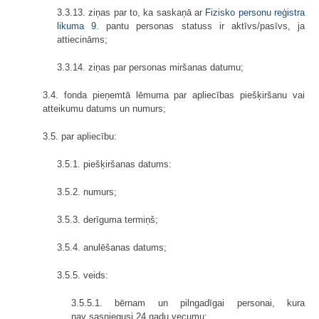
3.3.13. ziņas par to, ka saskaņā ar
Fizisko personu reģistra
likuma
9.
pantu personas statuss ir aktīvs/pasīvs, ja
attiecināms;
3.3.14. ziņas par personas miršanas datumu;
3.4. fonda pieņemtā lēmuma par apliecības piešķiršanu vai
atteikumu datums un numurs;
3.5. par apliecību:
3.5.1. piešķiršanas datums:
3.5.2. numurs;
3.5.3. derīguma termiņš;
3.5.4. anulēšanas datums;
3.5.5. veids:
3.5.5.1. bērnam un pilngadīgai personai, kura
nav sasniegusi 24 gadu vecumu;