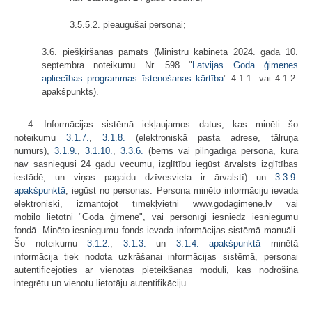
3.5.5.2. pieaugušai personai;
3.6. piešķiršanas pamats (Ministru kabineta 2024. gada 10.
septembra noteikumu Nr. 598 "
Latvijas Goda ģimenes
apliecības programmas īstenošanas kārtība
" 4.1.1. vai 4.1.2.
apakšpunkts).
4. Informācijas sistēmā iekļaujamos datus, kas minēti šo
noteikumu
3.1.7.
,
3.1.8.
(elektroniskā pasta adrese, tālruņa
numurs),
3.1.9.
,
3.1.10.
,
3.3.6.
(bērns vai pilngadīgā persona, kura
nav sasniegusi 24 gadu vecumu, izglītību iegūst ārvalsts izglītības
iestādē, un viņas pagaidu dzīvesvieta ir ārvalstī) un
3.3.9.
apakšpunktā
, iegūst no personas. Persona minēto informāciju ievada
elektroniski, izmantojot tīmekļvietni www.godagimene.lv vai
mobilo lietotni "Goda ģimene", vai personīgi iesniedz iesniegumu
fondā. Minēto iesniegumu fonds ievada informācijas sistēmā manuāli.
Šo noteikumu
3.1.2.
,
3.1.3.
un
3.1.4. apakšpunktā
minētā
informācija tiek nodota uzkrāšanai informācijas sistēmā, personai
autentificējoties ar vienotās pieteikšanās moduli, kas nodrošina
integrētu un vienotu lietotāju autentifikāciju.