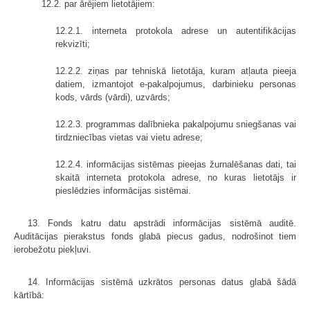
12.2. par ārējiem lietotājiem:
12.2.1. interneta protokola adrese un autentifikācijas
rekvizīti;
12.2.2. ziņas par tehniskā lietotāja, kuram atļauta pieeja
datiem, izmantojot e-pakalpojumus, darbinieku personas
kods, vārds (vārdi), uzvārds;
12.2.3. programmas dalībnieka pakalpojumu sniegšanas vai
tirdzniecības vietas vai vietu adrese;
12.2.4. informācijas sistēmas pieejas žurnalēšanas dati, tai
skaitā interneta protokola adrese, no kuras lietotājs ir
pieslēdzies informācijas sistēmai.
13. Fonds katru datu apstrādi informācijas sistēmā auditē.
Auditācijas pierakstus fonds glabā piecus gadus, nodrošinot tiem
ierobežotu piekļuvi.
14. Informācijas sistēmā uzkrātos personas datus glabā šādā
kārtībā: