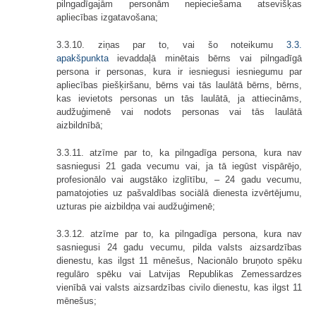
pilngadīgajām personām nepieciešama atsevišķas
apliecības izgatavošana;
3.3.10. ziņas par to, vai šo noteikumu
3.3.
apakšpunkta
ievaddaļā minētais bērns vai pilngadīgā
persona ir personas, kura ir iesniegusi iesniegumu par
apliecības piešķiršanu, bērns vai tās laulātā bērns, bērns,
kas ievietots personas un tās laulātā, ja attiecināms,
audžuģimenē vai nodots personas vai tās laulātā
aizbildnībā;
3.3.11. atzīme par to, ka pilngadīga persona, kura nav
sasniegusi 21 gada vecumu vai, ja tā iegūst vispārējo,
profesionālo vai augstāko izglītību, – 24 gadu vecumu,
pamatojoties uz pašvaldības sociālā dienesta izvērtējumu,
uzturas pie aizbildņa vai audžuģimenē;
3.3.12. atzīme par to, ka pilngadīga persona, kura nav
sasniegusi 24 gadu vecumu, pilda valsts aizsardzības
dienestu, kas ilgst 11 mēnešus, Nacionālo bruņoto spēku
regulāro spēku vai Latvijas Republikas Zemessardzes
vienībā vai valsts aizsardzības civilo dienestu, kas ilgst 11
mēnešus;