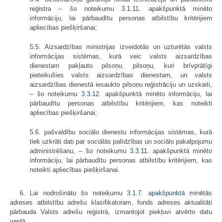
reģistra – šo noteikumu
3.1.11.
apakšpunktā minēto
informāciju, lai pārbaudītu personas atbilstību kritērijiem
apliecības piešķiršanai;
5.5. Aizsardzības ministrijas izveidotās un uzturētās valsts
informācijas sistēmas, kurā veic valsts aizsardzības
dienestam pakļauto pilsoņu, pilsoņu, kuri brīvprātīgi
pieteikušies valsts aizsardzības dienestam, un valsts
aizsardzības dienestā iesaukto pilsoņu reģistrāciju un uzskaiti,
– šo noteikumu
3.3.12.
apakšpunktā minēto informāciju, lai
pārbaudītu personas atbilstību kritērijiem, kas noteikti
apliecības piešķiršanai;
5.6. pašvaldību sociālo dienestu informācijas sistēmas, kurā
tiek uzkrāti dati par sociālās palīdzības un sociālo pakalpojumu
administrēšanu, – šo noteikumu
3.3.11.
apakšpunktā minēto
informāciju, lai pārbaudītu personas atbilstību kritērijiem, kas
noteikti apliecības piešķiršanai.
6. Lai nodrošinātu šo noteikumu
3.1.7. apakšpunktā
minētās
adreses atbilstību adrešu klasifikatoram, fonds adreses aktualitāti
pārbauda Valsts adrešu reģistrā, izmantojot piekļuvi atvērto datu
veidā.