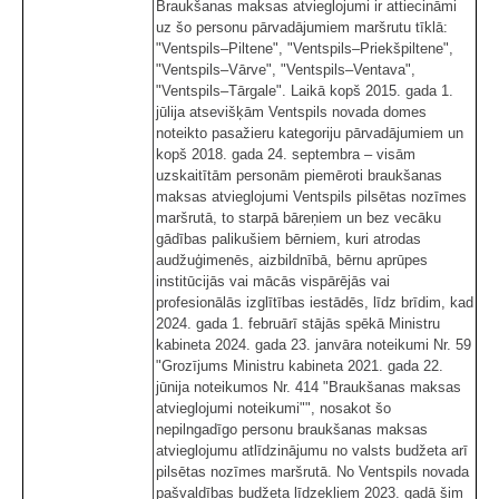
Braukšanas maksas atvieglojumi ir attiecināmi
uz šo personu pārvadājumiem maršrutu tīklā:
"Ventspils–Piltene", "Ventspils–Priekšpiltene",
"Ventspils–Vārve", "Ventspils–Ventava",
"Ventspils–Tārgale". Laikā kopš 2015. gada 1.
jūlija atsevišķām Ventspils novada domes
noteikto pasažieru kategoriju pārvadājumiem un
kopš 2018. gada 24. septembra – visām
uzskaitītām personām piemēroti braukšanas
maksas atvieglojumi Ventspils pilsētas nozīmes
maršrutā, to starpā bāreņiem un bez vecāku
gādības palikušiem bērniem, kuri atrodas
audžuģimenēs, aizbildnībā, bērnu aprūpes
institūcijās vai mācās vispārējās vai
profesionālās izglītības iestādēs, līdz brīdim, kad
2024. gada 1. februārī stājās spēkā Ministru
kabineta 2024. gada 23. janvāra noteikumi Nr. 59
"Grozījums Ministru kabineta 2021. gada 22.
jūnija noteikumos Nr. 414 "Braukšanas maksas
atvieglojumi noteikumi"", nosakot šo
nepilngadīgo personu braukšanas maksas
atvieglojumu atlīdzinājumu no valsts budžeta arī
pilsētas nozīmes maršrutā. No Ventspils novada
pašvaldības budžeta līdzekļiem 2023. gadā šim