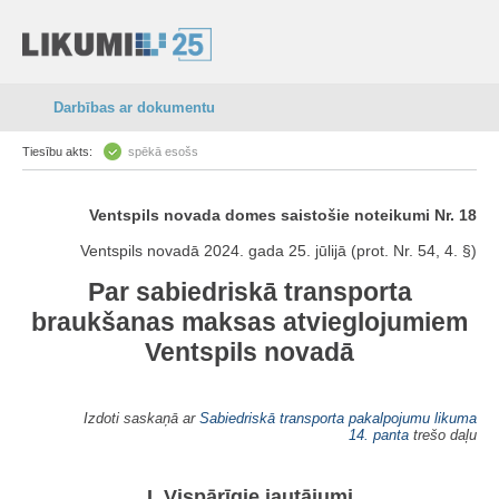
Darbības ar dokumentu
Tiesību akts:
spēkā esošs
Ventspils novada domes saistošie noteikumi Nr. 18
Ventspils novadā 2024. gada 25. jūlijā (prot. Nr. 54, 4. §)
Par sabiedriskā transporta
braukšanas maksas atvieglojumiem
Ventspils novadā
Izdoti saskaņā ar
Sabiedriskā transporta pakalpojumu likuma
14. panta
trešo daļu
I. Vispārīgie jautājumi