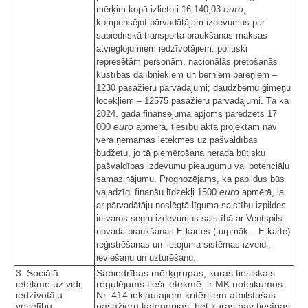
euro
mērķim kopā izlietoti 16 140,03
,
kompensējot pārvadātājam izdevumus par
sabiedriskā transporta braukšanas maksas
atvieglojumiem iedzīvotājiem: politiski
represētām personām, nacionālās pretošanās
kustības dalībniekiem un bērniem bāreņiem –
1230 pasažieru pārvadājumi; daudzbērnu ģimeņu
locekļiem – 12575 pasažieru pārvadājumi. Tā kā
2024. gada finansējuma apjoms paredzēts 17
euro
000
apmērā, tiesību akta projektam nav
vērā ņemamas ietekmes uz pašvaldības
budžetu, jo tā piemērošana nerada būtisku
pašvaldības izdevumu pieaugumu vai potenciālu
samazinājumu. Prognozējams, ka papildus būs
euro
vajadzīgi finanšu līdzekļi 1500
apmērā, lai
ar pārvadātāju noslēgtā līguma saistību izpildes
ietvaros segtu izdevumus saistībā ar Ventspils
novada braukšanas E-kartes (turpmāk – E-karte)
reģistrēšanas un lietojuma sistēmas izveidi,
ieviešanu un uzturēšanu.
3. Sociālā
Sabiedrības mērķgrupas, kuras tiesiskais
ietekme uz vidi,
regulējums tieši ietekmē, ir MK noteikumos
iedzīvotāju
Nr. 414 iekļautajiem kritērijiem atbilstošas
veselību,
pasažieru kategorijas, bet kuras nav tiesīgas