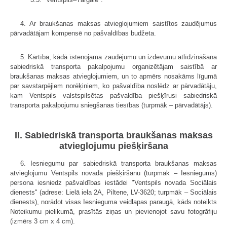
4. Ar braukšanas maksas atvieglojumiem saistītos zaudējumus
pārvadātājam kompensē no pašvaldības budžeta.
5. Kārtība, kādā īstenojama zaudējumu un izdevumu atlīdzināšana
sabiedriskā transporta pakalpojumu organizētājam saistībā ar
braukšanas maksas atvieglojumiem, un to apmērs nosakāms līgumā
par savstarpējiem norēķiniem, ko pašvaldība noslēdz ar pārvadātāju,
kam Ventspils valstspilsētas pašvaldība piešķīrusi sabiedriskā
transporta pakalpojumu sniegšanas tiesības (turpmāk – pārvadātājs).
II. Sabiedriskā transporta braukšanas maksas
atvieglojumu piešķiršana
6. Iesniegumu par sabiedriskā transporta braukšanas maksas
atvieglojumu Ventspils novadā piešķiršanu (turpmāk – Iesniegums)
persona iesniedz pašvaldības iestādei "Ventspils novada Sociālais
dienests" (adrese: Lielā iela 2A, Piltene, LV-3620; turpmāk – Sociālais
dienests), norādot visas Iesnieguma veidlapas paraugā, kāds noteikts
Noteikumu pielikumā, prasītās ziņas un pievienojot savu fotogrāfiju
(izmērs 3 cm x 4 cm).