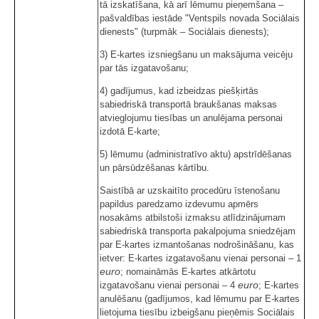
tā izskatīšana, kā arī lēmumu pieņemšana –
pašvaldības iestāde "Ventspils novada Sociālais
dienests" (turpmāk – Sociālais dienests);
3) E-kartes izsniegšanu un maksājuma veicēju
par tās izgatavošanu;
4) gadījumus, kad izbeidzas piešķirtās
sabiedriskā transportā braukšanas maksas
atvieglojumu tiesības un anulējama personai
izdotā E-karte;
5) lēmumu (administratīvo aktu) apstrīdēšanas
un pārsūdzēšanas kārtību.
Saistībā ar uzskaitīto procedūru īstenošanu
papildus paredzamo izdevumu apmērs
nosakāms atbilstoši izmaksu atlīdzinājumam
sabiedriskā transporta pakalpojuma sniedzējam
par E-kartes izmantošanas nodrošināšanu, kas
ietver: E-kartes izgatavošanu vienai personai – 1
euro
; nomaināmās E-kartes atkārtotu
euro
izgatavošanu vienai personai – 4
; E-kartes
anulēšanu (gadījumos, kad lēmumu par E-kartes
lietojuma tiesību izbeigšanu pieņēmis Sociālais