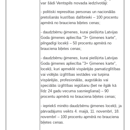
var šādi Ventspils novada iedzīvotāji:
- politiski represētas personas un nacionālās
pretošanās kustības dalībnieki – 100 procentu
apmērā no brauciena biļetes cenas;
- daudzbērnu ģimenes, kurai piešķirta Latvijas
Goda ģimenes apliecība "3+ Ģimenes karte",
pilngadīgi locekļi – 50 procentu apmērā no
brauciena biļetes cenas;
- daudzbērnu ģimenes, kurai piešķirta Latvijas
Goda ģimenes apliecība "3+ Ģimenes karte",
locekļi, kuri apmeklē vispārējās pamatizglītības
vai vidējās izglītības iestādes vai turpina
vispārējās, profesionālās, augstākās vai
speciālās izglītības iegūšanu (bet ne ilgāk kā
līdz 24 gadu vecuma sasniegšanai) – 90
procentu apmērā no brauciena biļetes cenas;
- iepriekš minēto daudzbērnu ģimenes locekļi, ja
pārvadājums veikts 4. maijā, 11. novembrī, 18.
novembrī – 100 procentu apmērā no brauciena
biļetes cenas.