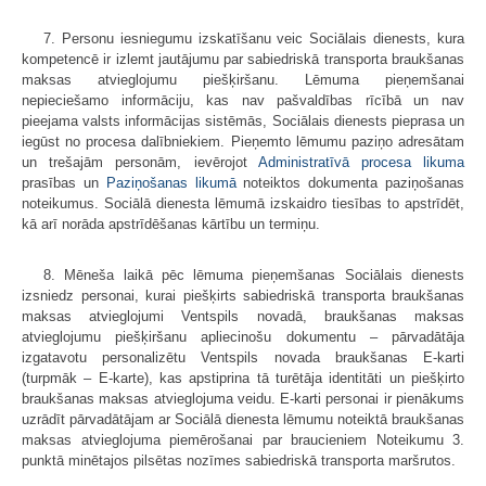
7. Personu iesniegumu izskatīšanu veic Sociālais dienests, kura
kompetencē ir izlemt jautājumu par sabiedriskā transporta braukšanas
maksas atvieglojumu piešķiršanu. Lēmuma pieņemšanai
nepieciešamo informāciju, kas nav pašvaldības rīcībā un nav
pieejama valsts informācijas sistēmās, Sociālais dienests pieprasa un
iegūst no procesa dalībniekiem. Pieņemto lēmumu paziņo adresātam
un trešajām personām, ievērojot
Administratīvā procesa likuma
prasības un
Paziņošanas likumā
noteiktos dokumenta paziņošanas
noteikumus. Sociālā dienesta lēmumā izskaidro tiesības to apstrīdēt,
kā arī norāda apstrīdēšanas kārtību un termiņu.
8. Mēneša laikā pēc lēmuma pieņemšanas Sociālais dienests
izsniedz personai, kurai piešķirts sabiedriskā transporta braukšanas
maksas atvieglojumi Ventspils novadā, braukšanas maksas
atvieglojumu piešķiršanu apliecinošu dokumentu – pārvadātāja
izgatavotu personalizētu Ventspils novada braukšanas E-karti
(turpmāk – E-karte), kas apstiprina tā turētāja identitāti un piešķirto
braukšanas maksas atvieglojuma veidu. E-karti personai ir pienākums
uzrādīt pārvadātājam ar Sociālā dienesta lēmumu noteiktā braukšanas
maksas atvieglojuma piemērošanai par braucieniem Noteikumu 3.
punktā minētajos pilsētas nozīmes sabiedriskā transporta maršrutos.