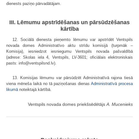
dienests paziņo pārvadātājam.
III. Lēmumu apstrīdēšanas un pārsūdzēšanas
kārtība
12. Sociālā dienesta pieņemto lēmumu var apstrīdēt Ventspils
novada domes Administratīvo aktu strīdu komisijā (turpmāk –
Komisija), iesniedzot iesniegumu Ventspils novada pašvaldībā
(adrese: Skolas iela 4, Ventspils, LV-3601; oficiālais elektroniskais
pasts: info@ventspilsnd.lv).
13. Komisijas lēmumu var pārsūdzēt Administratīvā rajona tiesā
viena mēneša laikā no tā paziņošanas dienas
Administratīvā procesa
likumā
noteiktajā kārtībā.
Ventspils novada domes priekšsēdētājs
A. Mucenieks