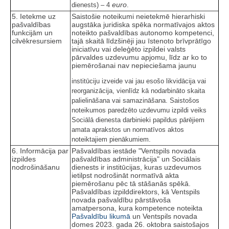
euro
dienests) – 4
.
5. Ietekme uz
Saistošie noteikumi neietekmē hierarhiski
pašvaldības
augstāka juridiska spēka normatīvajos aktos
funkcijām un
noteikto pašvaldības autonomo kompetenci,
cilvēkresursiem
tajā skaitā līdzšinēji jau īstenoto brīvprātīgo
iniciatīvu vai deleģēto izpildei valsts
pārvaldes uzdevumu apjomu, līdz ar ko to
piemērošanai nav nepieciešama jaunu
institūciju izveide vai jau esošo likvidācija vai
reorganizācija, vienlīdz kā nodarbināto skaita
palielināšana vai samazināšana. Saistošos
noteikumos paredzēto uzdevumu izpildi veiks
Sociālā dienesta darbinieki papildus pārējiem
amata aprakstos un normatīvos aktos
noteiktajiem pienākumiem.
6. Informācija par
Pašvaldības iestāde "Ventspils novada
izpildes
pašvaldības administrācija" un Sociālais
nodrošināšanu
dienests ir institūcijas, kuras uzdevumos
ietilpst nodrošināt normatīvā akta
piemērošanu pēc tā stāšanās spēkā.
Pašvaldības izpilddirektors, kā Ventspils
novada pašvaldību pārstāvoša
amatpersona, kura kompetence noteikta
Pašvaldību likumā
un Ventspils novada
domes 2023. gada 26. oktobra saistošajos