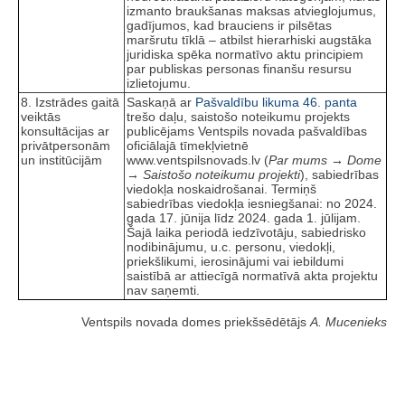
izmanto braukšanas maksas atvieglojumus,
gadījumos, kad brauciens ir pilsētas
maršrutu tīklā – atbilst hierarhiski augstāka
juridiska spēka normatīvo aktu principiem
par publiskas personas finanšu resursu
izlietojumu.
8. Izstrādes gaitā
Saskaņā ar
Pašvaldību likuma
46. panta
veiktās
trešo daļu, saistošo noteikumu projekts
konsultācijas ar
publicējams Ventspils novada pašvaldības
privātpersonām
oficiālajā tīmekļvietnē
un institūcijām
www.ventspilsnovads.lv (
Par mums → Dome
→ Saistošo noteikumu projekti
), sabiedrības
viedokļa noskaidrošanai. Termiņš
sabiedrības viedokļa iesniegšanai: no 2024.
gada 17. jūnija līdz 2024. gada 1. jūlijam.
Šajā laika periodā iedzīvotāju, sabiedrisko
nodibinājumu, u.c. personu, viedokļi,
priekšlikumi, ierosinājumi vai iebildumi
saistībā ar attiecīgā normatīvā akta projektu
nav saņemti.
Ventspils novada domes priekšsēdētājs
A. Mucenieks