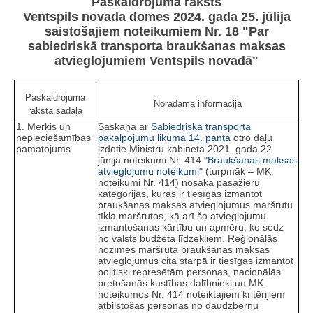
Paskaidrojuma raksts
Ventspils novada domes 2024. gada 25. jūlija
saistošajiem noteikumiem Nr. 18 "Par
sabiedriskā transporta braukšanas maksas
atvieglojumiem Ventspils novadā"
Paskaidrojuma
Norādāmā informācija
raksta sadaļa
1. Mērķis un
Saskaņā ar
Sabiedriskā transporta
nepieciešamības
pakalpojumu likuma
14. panta
otro daļu
pamatojums
izdotie Ministru kabineta 2021. gada 22.
jūnija noteikumi Nr. 414 "
Braukšanas maksas
atvieglojumu noteikumi
" (turpmāk – MK
noteikumi Nr. 414) nosaka pasažieru
kategorijas, kuras ir tiesīgas izmantot
braukšanas maksas atvieglojumus maršrutu
tīkla maršrutos, kā arī šo atvieglojumu
izmantošanas kārtību un apmēru, ko sedz
no valsts budžeta līdzekļiem. Reģionālās
nozīmes maršrutā braukšanas maksas
atvieglojumus cita starpā ir tiesīgas izmantot
politiski represētām personas, nacionālās
pretošanās kustības dalībnieki un MK
noteikumos Nr. 414 noteiktajiem kritērijiem
atbilstošas personas no daudzbērnu