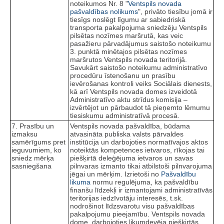
noteikumos Nr. 8 "
Ventspils novada
pašvaldības nolikums
", privāto tiesību jomā ir
tiesīgs noslēgt līgumu ar sabiedriskā
transporta pakalpojuma sniedzēju Ventspils
pilsētas nozīmes maršrutā, kas veic
pasažieru pārvadājumus saistošo noteikumu
3. punktā minētajos pilsētas nozīmes
maršrutos Ventspils novada teritorijā.
Savukārt saistošo noteikumu administratīvo
procedūru īstenošanu un prasību
ievērošanas kontroli veiks Sociālais dienests,
kā arī Ventspils novada domes izveidotā
Administratīvo aktu strīdus komisija –
izvērtējot un pārbaudot tā pieņemto lēmumu
tiesiskumu administratīvā procesā.
7. Prasību un
Ventspils novada pašvaldība, būdama
izmaksu
atvasināta publiska valsts pārvaldes
samērīgums pret
institūcija un darbojoties normatīvajos aktos
ieguvumiem, ko
noteiktās kompetences ietvaros, rīkojas tai
sniedz mērķa
piešķirtā deleģējuma ietvaros un savas
sasniegšana
pilnvaras izmanto tikai atbilstoši pilnvarojuma
jēgai un mērķim. Izrietoši no
Pašvaldību
likuma
normu regulējuma, ka pašvaldību
finanšu līdzekļi ir izmantojami administratīvās
teritorijas iedzīvotāju interesēs, t.sk.
nodrošinot līdzsvarotu visu pašvaldības
pakalpojumu pieejamību. Ventspils novada
dome, darbojoties likumdevēja piešķirtās