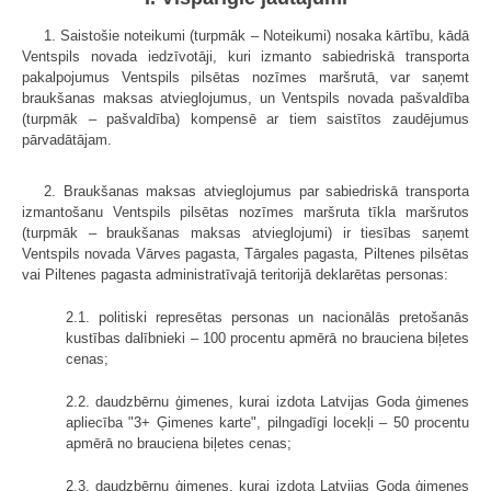
1. Saistošie noteikumi (turpmāk – Noteikumi) nosaka kārtību, kādā
Ventspils novada iedzīvotāji, kuri izmanto sabiedriskā transporta
pakalpojumus Ventspils pilsētas nozīmes maršrutā, var saņemt
braukšanas maksas atvieglojumus, un Ventspils novada pašvaldība
(turpmāk – pašvaldība) kompensē ar tiem saistītos zaudējumus
pārvadātājam.
2. Braukšanas maksas atvieglojumus par sabiedriskā transporta
izmantošanu Ventspils pilsētas nozīmes maršruta tīkla maršrutos
(turpmāk – braukšanas maksas atvieglojumi) ir tiesības saņemt
Ventspils novada Vārves pagasta, Tārgales pagasta, Piltenes pilsētas
vai Piltenes pagasta administratīvajā teritorijā deklarētas personas:
2.1. politiski represētas personas un nacionālās pretošanās
kustības dalībnieki – 100 procentu apmērā no brauciena biļetes
cenas;
2.2. daudzbērnu ģimenes, kurai izdota Latvijas Goda ģimenes
apliecība "3+ Ģimenes karte", pilngadīgi locekļi – 50 procentu
apmērā no brauciena biļetes cenas;
2.3. daudzbērnu ģimenes, kurai izdota Latvijas Goda ģimenes