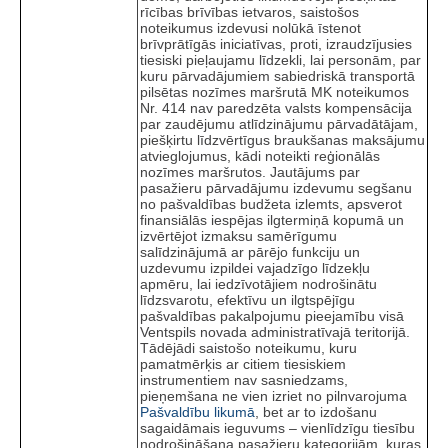
rīcības brīvības ietvaros, saistošos
noteikumus izdevusi nolūkā īstenot
brīvprātīgās iniciatīvas, proti, izraudzījusies
tiesiski pieļaujamu līdzekli, lai personām, par
kuru pārvadājumiem sabiedriskā transportā
pilsētas nozīmes maršrutā MK noteikumos
Nr. 414 nav paredzēta valsts kompensācija
par zaudējumu atlīdzinājumu pārvadātājam,
piešķirtu līdzvērtīgus braukšanas maksājumu
atvieglojumus, kādi noteikti reģionālās
nozīmes maršrutos. Jautājums par
pasažieru pārvadājumu izdevumu segšanu
no pašvaldības budžeta izlemts, apsverot
finansiālās iespējas ilgtermiņā kopumā un
izvērtējot izmaksu samērīgumu
salīdzinājumā ar pārējo funkciju un
uzdevumu izpildei vajadzīgo līdzekļu
apmēru, lai iedzīvotājiem nodrošinātu
līdzsvarotu, efektīvu un ilgtspējīgu
pašvaldības pakalpojumu pieejamību visā
Ventspils novada administratīvajā teritorijā.
Tādējādi saistošo noteikumu, kuru
pamatmērķis ar citiem tiesiskiem
instrumentiem nav sasniedzams,
pieņemšana ne vien izriet no pilnvarojuma
Pašvaldību likumā
, bet ar to izdošanu
sagaidāmais ieguvums – vienlīdzīgu tiesību
nodrošināšana pasažieru kategorijām, kuras