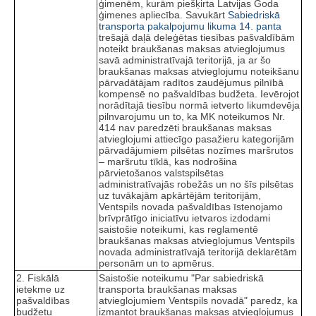
ģimenēm, kurām piešķirta Latvijas Goda
ģimenes apliecība. Savukārt
Sabiedriskā
transporta pakalpojumu likuma
14. panta
trešajā daļā deleģētas tiesības pašvaldībām
noteikt braukšanas maksas atvieglojumus
savā administratīvajā teritorijā, ja ar šo
braukšanas maksas atvieglojumu noteikšanu
pārvadātājam radītos zaudējumus pilnībā
kompensē no pašvaldības budžeta. Ievērojot
norādītajā tiesību normā ietverto likumdevēja
pilnvarojumu un to, ka MK noteikumos Nr.
414 nav paredzēti braukšanas maksas
atvieglojumi attiecīgo pasažieru kategorijām
pārvadājumiem pilsētas nozīmes maršrutos
– maršrutu tīklā, kas nodrošina
pārvietošanos valstspilsētas
administratīvajās robežās un no šīs pilsētas
uz tuvākajām apkārtējām teritorijām,
Ventspils novada pašvaldības īstenojamo
brīvprātīgo iniciatīvu ietvaros izdodami
saistošie noteikumi, kas reglamentē
braukšanas maksas atvieglojumus Ventspils
novada administratīvajā teritorijā deklarētām
personām un to apmērus.
2. Fiskālā
Saistošie noteikumu "Par sabiedriskā
ietekme uz
transporta braukšanas maksas
pašvaldības
atvieglojumiem Ventspils novadā" paredz, ka
budžetu
izmantot braukšanas maksas atvieglojumus