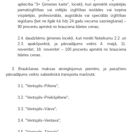
apliecība "3+ Ģimenes karte", locekļi, kuri apmeklē vispārējās
pamatizglītības vai vidējās izglītības iestādes vai turpina
vispārējās, profesionālās, augstākās vai speciālās izglītības
iegūšanu (bet ne ilgāk kā līdz 24 gadu vecuma sasniegšanai) –
90 procentu apmērā no brauciena biļetes cenas;
2.4. daudzbērnu ģimenes locekļi, kuri minēti Noteikumu 2.2. un
2.3. apakšpunktā, ja pārvadājums veikts 4. maijā, 11.
novembrī, 18. novembrī – 100 procentu apmērā no brauciena
biļetes cenas.
3. Braukšanas maksas atvieglojumus piemēro, ja pasažieru
pārvadājums veikts sabiedriskā transporta maršrutā:
3.1. "Ventspils–Piltene";
3.2. "Ventspils–Priekšpiltene";
3.3. "Ventspils–Vārve";
3.4. "Ventspils–Ventava";
3.5. "Ventspils–Tārgale".