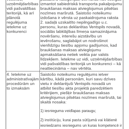
uzņēmējdarbības
izmantot sabiedriskā transporta pakalpojumu
vidi pašvaldības
braukšanas maksas atvieglojumus pilsētas
teritorijā, kā arī
nozīmes maršrutā. Saistošo noteikumu
plānotā
izdošana ir vērsta uz paskaidrojuma raksta
regulējuma
2. sadaļā uzskaitīto nepilngadīgo u.c.
ietekme uz
personu, kuras deklarētas Ventspils novadā,
konkurenci
sociālās labklājības līmeņa samazinājuma
novēršanu, interešu aizstāvību un
ievērošanu, saglabājot un nodrošinot
vienlīdzīgu tiesību apjomu gadījumos, kad
braukšanas maksas atvieglojumu
apmaksāšana netiek veikta par valsts
līdzekļiem. Ietekme uz vidi, uzņēmējdarbības
vidi pašvaldības teritorijā un konkurenci – kā
neattiecināma – nav vērtēta.
4. Ietekme uz
Saistošo noteikumu regulējums ietver
administratīvajām
kārtību, kādā personām, kuri savu dzīves
procedūrām un
vietu ir deklarējuši Ventspils novadā un
to izmaksām
atbilst tiesību akta projektā paredzētiem
kritērijiem, piešķir braukšanas maksas
atvieglojumus pilsētas nozīmes maršrutā, tai
skaitā nosaka:
1) iesnieguma veidlapas paraugu;
2) institūciju, kurai pasta sūtījumā vai klātienē
iesniedzams iesniegums un kuras kompetencē ir