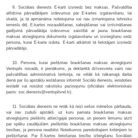
9. Sociālais dienests E-karti izsniedz bez maksas. Pašvaldība
atlīdzina pārvadātājam izdevumus par E-kartes izgatavošanu, tai
skaitā, ja tā apmaināma nolietojuma vai nav izmantojama tehnisku
iemeslu dēļ. E-kartes nozaudēšanas, sabojāšanas vai iznīcināšanas
gadījumā pārvadātāja izdevumus saistībā ar jauna braukšanas
maksas atvieglojuma dokumenta izgatavošanu un izsniegšanu sedz
persona, kurai E-karte izdota. E-karti atkārtoti tā lietotājam izsniedz
pārvadātājs.
10. Persona, kurai piešķirtas braukšanas maksas atvieglojumi
Ventspils novadā, ir pienākums, ja deklarētā dzīvesvieta vairs nav
pašvaldības administratīvā teritorija, ne vēlāk kā nākamajā darba
dienā par šo apstākļu iestāšanos informēt Sociālo dienestu, ierodoties
iestādē vai nosūtot rakstisku paziņojumu (oficiālais elektroniskais
pasts: soc.dienests@ventspilsnd.lv).
11. Sociālais dienests ne retāk kā reizi sešos mēnešos pārbauda,
vai nav zuduši apstākļi, uz kuru pamata braukšanas maksas
atvieglojums piešķirts attiecīgajai personai, un pieņem lēmumu atzīt
par spēku zaudējušām piešķirtās braukšanas maksas atvieglojumu
tiesības, ja persona neatbilst Noteikumos paredzētajiem kritērijiem to
piešķiršanai. Par E-kartes lietošanas tiesību izbeigšanu Sociālais