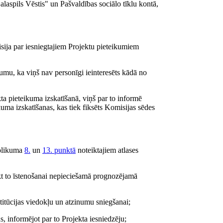
laspils Vēstis" un Pašvaldības sociālo tīklu kontā,
sija par iesniegtajiem Projektu pieteikumiem
umu, ka viņš nav personīgi ieinteresēts kādā no
kta pieteikuma izskatīšanā, viņš par to informē
kuma izskatīšanas, kas tiek fiksēts Komisijas sēdes
nolikuma
8.
un
13. punktā
noteiktajiem atlases
ikt to īstenošanai nepieciešamā prognozējamā
titūcijas viedokļu un atzinumu sniegšanai;
 informējot par to Projekta iesniedzēju;