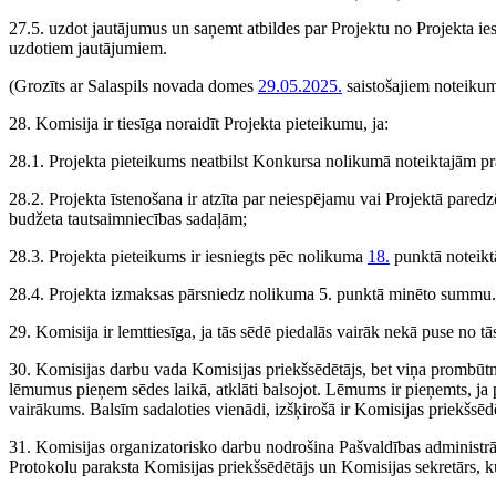
27.5. uzdot jautājumus un saņemt atbildes par Projektu no Projekta ies
uzdotiem jautājumiem.
(Grozīts ar Salaspils novada domes
29.05.2025.
saistošajiem noteiku
28. Komisija ir tiesīga noraidīt Projekta pieteikumu, ja:
28.1. Projekta pieteikums neatbilst Konkursa nolikumā noteiktajām p
28.2. Projekta īstenošana ir atzīta par neiespējamu vai Projektā paredzē
budžeta tautsaimniecības sadaļām;
28.3. Projekta pieteikums ir iesniegts pēc nolikuma
18.
punktā noteikt
28.4. Projekta izmaksas pārsniedz nolikuma 5. punktā minēto summu.
29. Komisija ir lemttiesīga, ja tās sēdē piedalās vairāk nekā puse no tā
30. Komisijas darbu vada Komisijas priekšsēdētājs, bet viņa prombūtne
lēmumus pieņem sēdes laikā, atklāti balsojot. Lēmums ir pieņemts, ja 
vairākums. Balsīm sadaloties vienādi, izšķirošā ir Komisijas priekšsēdē
31. Komisijas organizatorisko darbu nodrošina Pašvaldības administrā
Protokolu paraksta Komisijas priekšsēdētājs un Komisijas sekretārs, k