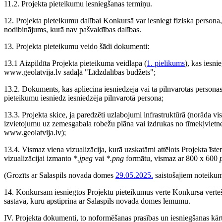
11.2. Projekta pieteikumu iesniegšanas termiņu.
12. Projekta pieteikumu dalībai Konkursā var iesniegt fiziska persona
nodibinājums, kurā nav pašvaldības dalības.
13. Projekta pieteikumu veido šādi dokumenti:
13.1 Aizpildīta Projekta pieteikuma veidlapa (
1. pielikums
), kas iesni
www.geolatvija.lv sadaļā "Līdzdalības budžets";
13.2. Dokuments, kas apliecina iesniedzēja vai tā pilnvarotās personas 
pieteikumu iesniedz iesniedzēja pilnvarotā persona;
13.3. Projekta skice, ja paredzēti uzlabojumi infrastruktūrā (norāda v
izvietojumu uz zemesgabala robežu plāna vai izdrukas no tīmekļvietn
www.geolatvija.lv);
13.4. Vismaz viena vizualizācija, kurā uzskatāmi attēlots Projekta īsten
vizualizācijai izmanto
*.jpeg
vai
*.png
formātu, vismaz ar 800 x 600
(Grozīts ar Salaspils novada domes
29.05.2025.
saistošajiem noteiku
14. Konkursam iesniegtos Projektu pieteikumus vērtē Konkursa vērtē
sastāvā, kuru apstiprina ar Salaspils novada domes lēmumu.
IV. Projekta dokumenti, to noformēšanas prasības un iesniegšanas kār