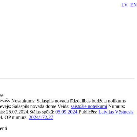
LV
EN
ase
esošs
Nosaukums:
Salaspils novada līdzdalības budžeta nolikums
evējs:
Salaspils novada dome
Veids:
saistošie noteikumi
Numurs:
ts:
25.07.2024.
Stājas spēkā:
05.09.2024.
Publicēts:
Latvijas Vēstnesis
,
4.
OP numurs:
2024/172.27
enti