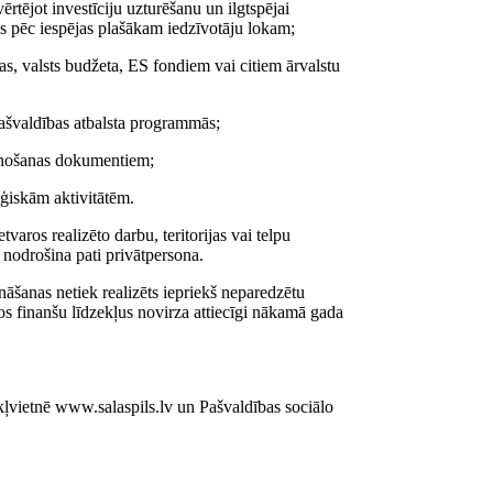
ērtējot investīciju uzturēšanu un ilgtspējai
ms pēc iespējas plašākam iedzīvotāju lokam;
as, valsts budžeta, ES fondiem vai citiem ārvalstu
ašvaldības atbalsta programmās;
plānošanas dokumentiem;
iģiskām aktivitātēm.
varos realizēto darbu, teritorijas vai telpu
 nodrošina pati privātpersona.
ināšanas netiek realizēts iepriekš neparedzētu
s finanšu līdzekļus novirza attiecīgi nākamā gada
ļvietnē www.salaspils.lv un Pašvaldības sociālo