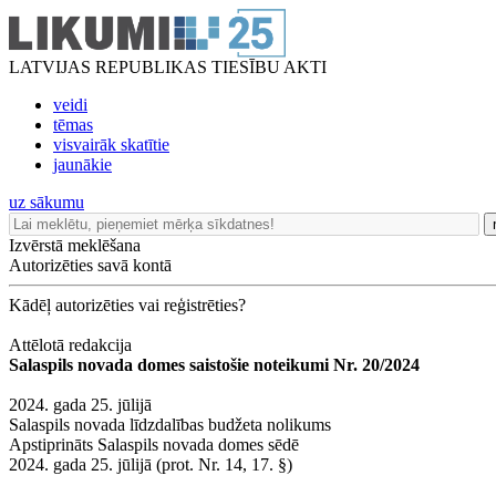
LATVIJAS REPUBLIKAS TIESĪBU AKTI
veidi
tēmas
visvairāk skatītie
jaunākie
uz sākumu
Izvērstā meklēšana
Autorizēties savā kontā
Kādēļ autorizēties vai reģistrēties?
Attēlotā redakcija
Salaspils novada domes saistošie noteikumi Nr. 20/2024
2024. gada 25. jūlijā
Salaspils novada līdzdalības budžeta nolikums
Apstiprināts Salaspils novada domes sēdē
2024. gada 25. jūlijā (prot. Nr. 14, 17. §)