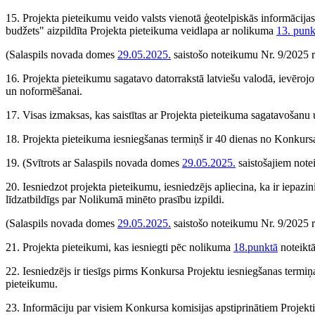
15. Projekta pieteikumu veido valsts vienotā ģeotelpiskās informācija
budžets" aizpildīta Projekta pieteikuma veidlapa ar nolikuma
13. punk
(Salaspils novada domes
29.05.2025.
saistošo noteikumu Nr. 9/2025 r
16. Projekta pieteikumu sagatavo datorrakstā latviešu valodā, ievēroj
un noformēšanai.
17. Visas izmaksas, kas saistītas ar Projekta pieteikuma sagatavošanu 
18. Projekta pieteikuma iesniegšanas termiņš ir 40 dienas no Konkursa
19.
(Svītrots ar Salaspils novada domes
29.05.2025.
saistošajiem not
20. Iesniedzot projekta pieteikumu, iesniedzējs apliecina, ka ir iepazi
līdzatbildīgs par Nolikumā minēto prasību izpildi.
(Salaspils novada domes
29.05.2025.
saistošo noteikumu Nr. 9/2025 r
21. Projekta pieteikumi, kas iesniegti pēc nolikuma
18.punktā
noteiktā
22. Iesniedzējs ir tiesīgs pirms Konkursa Projektu iesniegšanas termiņ
pieteikumu.
23. Informāciju par visiem Konkursa komisijas apstiprinātiem Projekt