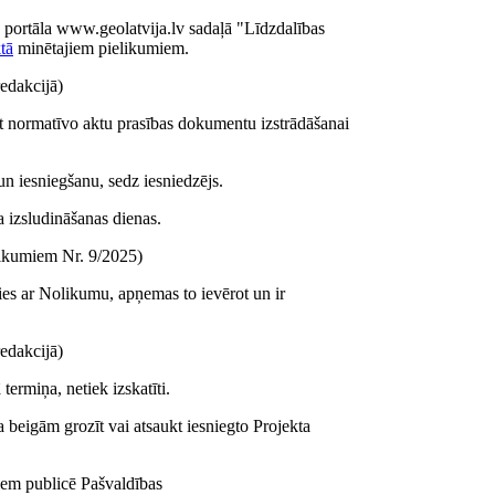
s portāla www.geolatvija.lv sadaļā "Līdzdalības
tā
minētajiem pielikumiem.
edakcijā)
ot normatīvo aktu prasības dokumentu izstrādāšanai
un iesniegšanu, sedz iesniedzējs.
 izsludināšanas dienas.
eikumiem Nr. 9/2025)
nies ar Nolikumu, apņemas to ievērot un ir
edakcijā)
 termiņa, netiek izskatīti.
a beigām grozīt vai atsaukt iesniegto Projekta
iem publicē Pašvaldības