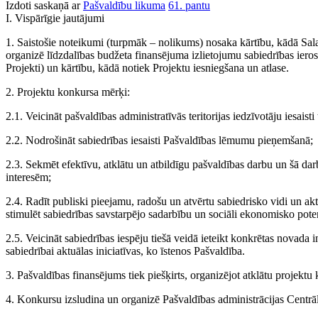
Izdoti saskaņā ar
Pašvaldību likuma
61. pantu
I. Vispārīgie jautājumi
1. Saistošie noteikumi (turpmāk – nolikums) nosaka kārtību, kādā Sal
organizē līdzdalības budžeta finansējuma izlietojumu sabiedrības ierosi
Projekti) un kārtību, kādā notiek Projektu iesniegšana un atlase.
2. Projektu konkursa mērķi:
2.1. Veicināt pašvaldības administratīvās teritorijas iedzīvotāju iesaisti 
2.2. Nodrošināt sabiedrības iesaisti Pašvaldības lēmumu pieņemšanā;
2.3. Sekmēt efektīvu, atklātu un atbildīgu pašvaldības darbu un šā darba
interesēm;
2.4. Radīt publiski pieejamu, radošu un atvērtu sabiedrisko vidi un akt
stimulēt sabiedrības savstarpējo sadarbību un sociāli ekonomisko pote
2.5. Veicināt sabiedrības iespēju tiešā veidā ieteikt konkrētas novada in
sabiedrībai aktuālas iniciatīvas, ko īstenos Pašvaldība.
3. Pašvaldības finansējums tiek piešķirts, organizējot atklātu projek
4. Konkursu izsludina un organizē Pašvaldības administrācijas Centrā