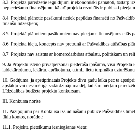
8.3. Projektā paredzētie ieguldījumi ir ekonomiski pamatoti, tostarp izv
nepieciešamo finansējumu, kā arī projekta rezultāts ir publiski pieeja
8.4. Projektā plānotie pasākumi netiek papildus finansēti no Pašvaldīb
finanšu līdzekļiem;
8.5. Projektā plānotiem pasākumiem nav pieejams finansējums citās p
8.6. Projekta ideja, koncepts nav pretrunā ar Pašvaldības attīstības 
8.7. Projekts nav saistīts ar komercdarbības atbalstu, politiskām un rel
9. Ja Projektu īsteno privātpersonai piederošā īpašumā, visu Projekta iet
labiekārtojumu, iekārtu, aprīkojuma, u.tml., lietu turpmāku uzturēšanu
10. Gadījumā, ja apstiprinātais Projekts divu gadu laikā pēc tā apstipr
apstākļu vai nesamērīga sadārdzinājuma dēļ, tad šim mērķim paredzēto
Līdzdalības budžeta projektu konkursam.
III. Konkursa norise
11. Paziņojumu par Konkursa izsludināšanu publicē Pašvaldības tīmek
tīklu kontos, norādot:
11.1. Projekta pieteikumu iesniegšanas vietu;