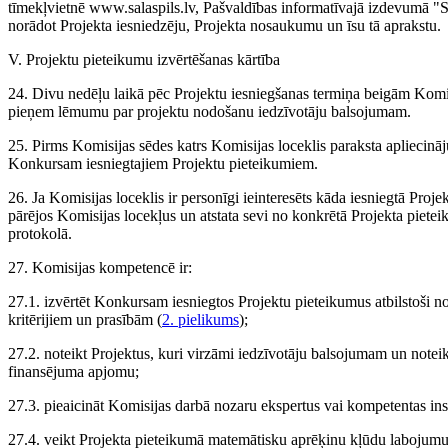
tīmekļvietnē www.salaspils.lv, Pašvaldības informatīvajā izdevumā "Sa
norādot Projekta iesniedzēju, Projekta nosaukumu un īsu tā aprakstu.
V. Projektu pieteikumu izvērtēšanas kārtība
24. Divu nedēļu laikā pēc Projektu iesniegšanas termiņa beigām Komi
pieņem lēmumu par projektu nodošanu iedzīvotāju balsojumam.
25. Pirms Komisijas sēdes katrs Komisijas loceklis paraksta apliecināj
Konkursam iesniegtajiem Projektu pieteikumiem.
26. Ja Komisijas loceklis ir personīgi ieinteresēts kāda iesniegtā Proje
pārējos Komisijas locekļus un atstata sevi no konkrētā Projekta pietei
protokolā.
27. Komisijas kompetencē ir:
27.1. izvērtēt Konkursam iesniegtos Projektu pieteikumus atbilstoši 
kritērijiem un prasībām (
2. pielikums
);
27.2. noteikt Projektus, kuri virzāmi iedzīvotāju balsojumam un note
finansējuma apjomu;
27.3. pieaicināt Komisijas darbā nozaru ekspertus vai kompetentas ins
27.4. veikt Projekta pieteikumā matemātisku aprēķinu kļūdu labojumus,