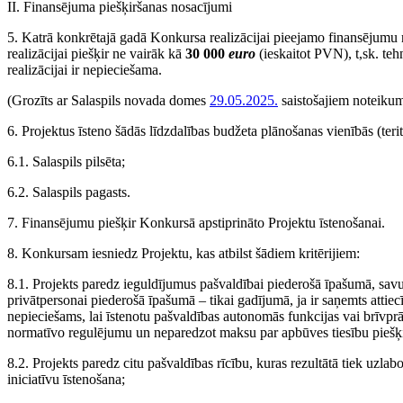
II. Finansējuma piešķiršanas nosacījumi
5. Katrā konkrētajā gadā Konkursa realizācijai pieejamo finansējumu
realizācijai piešķir ne vairāk kā
30 000
euro
(ieskaitot PVN), t,sk. teh
realizācijai ir nepieciešama.
(Grozīts ar Salaspils novada domes
29.05.2025.
saistošajiem noteiku
6. Projektus īsteno šādās līdzdalības budžeta plānošanas vienībās (terit
6.1. Salaspils pilsēta;
6.2. Salaspils pagasts.
7. Finansējumu piešķir Konkursā apstiprināto Projektu īstenošanai.
8. Konkursam iesniedz Projektu, kas atbilst šādiem kritērijiem:
8.1. Projekts paredz ieguldījumus pašvaldībai piederošā īpašumā, savuk
privātpersonai piederošā īpašumā – tikai gadījumā, ja ir saņemts atti
nepieciešams, lai īstenotu pašvaldības autonomās funkcijas vai brīvprāt
normatīvo regulējumu un neparedzot maksu par apbūves tiesību piešķ
8.2. Projekts paredz citu pašvaldības rīcību, kuras rezultātā tiek uzla
iniciatīvu īstenošana;