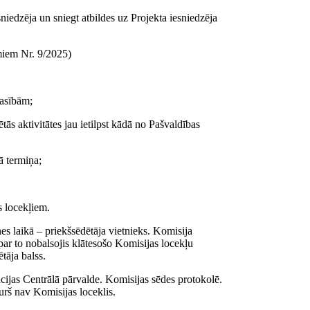
niedzēja un sniegt atbildes uz Projekta iesniedzēja
miem Nr. 9/2025)
rasībām;
tās aktivitātes jau ietilpst kādā no Pašvaldības
ā termiņa;
s locekļiem.
s laikā – priekšsēdētāja vietnieks. Komisija
par to nobalsojis klātesošo Komisijas locekļu
tāja balss.
cijas Centrālā pārvalde. Komisijas sēdes protokolē.
urš nav Komisijas loceklis.