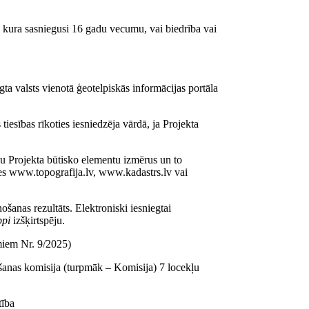
, kura sasniegusi 16 gadu vecumu, vai biedrība vai
egta valsts vienotā ģeotelpiskās informācijas portāla
tiesības rīkoties iesniedzēja vārdā, ja Projekta
isu Projekta būtisko elementu izmērus un to
es www.topografija.lv, www.kadastrs.lv vai
ošanas rezultāts. Elektroniski iesniegtai
ppi
izšķirtspēju.
miem Nr. 9/2025)
šanas komisija (turpmāk – Komisija) 7 locekļu
tība