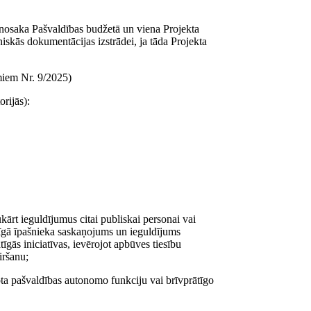
 nosaka Pašvaldības budžetā un viena Projekta
niskās dokumentācijas izstrādei, ja tāda Projekta
miem Nr. 9/2025)
orijās):
ārt ieguldījumus citai publiskai personai vai
ecīgā īpašnieka saskaņojums un ieguldījums
īgās iniciatīvas, ievērojot apbūves tiesību
iršanu;
bota pašvaldības autonomo funkciju vai brīvprātīgo