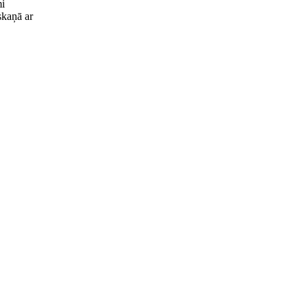
i
skaņā ar