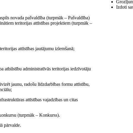
Grozījum
Izdoti sa
aspils novada pašvaldība (turpmāk – Pašvaldība)
nātiem teritorijas attīstības projektiem (turpmāk –
teritorijas attīstības jautājumu izlemšanā;
 atbilstību administratīvās teritorijas iedzīvotāju
ivizēt jaunu, radošu līdzdarbības formu attīstību,
nciālu;
frastruktūras attīstības vajadzības un citas
tu konkursu (turpmāk – Konkurss).
lā pārvalde.