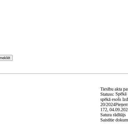
meklēt
Tiesību akta p
Spēkā 
Statuss:
spēkā esošs
Izd
20/2024
Pieņem
172, 04.09.202
Satura rādītājs
Saistītie dokum