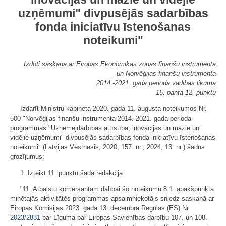
uzņēmumi" divpusējās sadarbības
fonda iniciatīvu īstenošanas
noteikumi"
Izdoti saskaņā ar Eiropas Ekonomikas zonas finanšu instrumenta
un Norvēģijas finanšu instrumenta
2014.-2021. gada perioda vadības likuma
15. panta 12. punktu
Izdarīt Ministru kabineta 2020. gada 11. augusta noteikumos Nr.
500 "Norvēģijas finanšu instrumenta 2014.-2021. gada perioda
programmas "Uzņēmējdarbības attīstība, inovācijas un mazie un
vidējie uzņēmumi" divpusējās sadarbības fonda iniciatīvu īstenošanas
noteikumi" (Latvijas Vēstnesis, 2020, 157. nr.; 2024, 13. nr.) šādus
grozījumus:
1. Izteikt 11. punktu šādā redakcijā:
"11. Atbalstu komersantam dalībai šo noteikumu 8.1. apakšpunktā
minētajās aktivitātēs programmas apsaimniekotājs sniedz saskaņā ar
Eiropas Komisijas 2023. gada 13. decembra Regulas (ES) Nr.
2023/2831
par Līguma par Eiropas Savienības darbību 107. un 108.