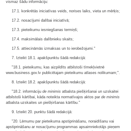
vismaz šādu informāciju:
17.1. konkrētās iniciatīvas veids, norises laiks, vieta un mērķis;
17.2. nosacījumi dalībai iniciatīvā;
17.3. pieteikumu iesniegšanas termiņš;
17.4. maksimālais dalībnieku skaits;
17.5. attiecināmās izmaksas un to ierobežojumi."
7. Izteikt 18.1. apakšpunktu šādā redakcijā:
"18.1. pieteikumu, kas aizpildīts atbilstoši tīmekļvietnē
www.business.gov.lv publicētajam pieteikumu atlases nolikumam;".
8. Izteikt 18.2. apakšpunktu šādā redakcijā:
"18.2. informāciju
de minimis
atbalsta piešķiršanai un uzskaitei
atbilstoši kārtībai, kāda noteikta normatīvajos aktos par
de minimis
atbalsta uzskaites un piešķiršanas kārtību."
9. Izteikt 20. punktu šādā redakcijā:
"20. Lēmumu par pieteikuma apstiprināšanu, noraidīšanu vai
apstiprināšanu ar nosacījumu programmas apsaimniekotājs pieņem