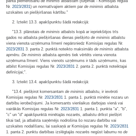
panta piemērošanu
de minimis
atbalstam (turpmāk - Komisijas regula
Nr.
2023/2831
) un normatīvajiem aktiem par
de minimis
atbalsta
uzskaites un piešķiršanas kārtību."
2. Izteikt 13.3. apakšpunktu šādā redakcijā:
"13.3. plānotais
de minimis
atbalsts kopā ar iepriekšējos trīs
gados no atbalsta piešķiršanas dienas piešķirto
de minimis
atbalstu
viena vienota uzņēmuma līmenī nepārsniedz Komisijas regulas Nr.
2023/2831
3. panta 2. punktā noteikto maksimālo
de minimis
atbalsta
apmēru.
De minimis
atbalsta apmērs tiek vērtēts viena vienota
uzņēmuma līmenī. Viens vienots uzņēmums ir tāds uzņēmums, kas
atbilst Komisijas regulas Nr.
2023/2831
2. panta 2. punktā noteiktajai
definīcijai;".
3. Izteikt 13.4. apakšpunktu šādā redakcijā:
"13.4. piešķirot komersantam
de minimis
atbalstu, ir ievēroti
Komisijas regulas Nr.
2023/2831
1. panta 1. punktā minētie nozaru un
darbību ierobežojumi. Ja komersants vienlaikus darbojas vienā vai
vairākās Komisijas regulas Nr.
2023/2831
1. panta 1. punkta "a", "b",
"c" un "d" apakšpunktā minētajās nozarēs, atbalstu drīkst piešķirt
tikai tad, ja atbalsta saņēmējs nodrošina šo nozaru darbību vai
uzskaites nodalīšanu, lai saskaņā ar Komisijas regulas Nr.
2023/2831
1. panta 2. punktu darbības izslēgtajās nozarēs negūst labumu no
de