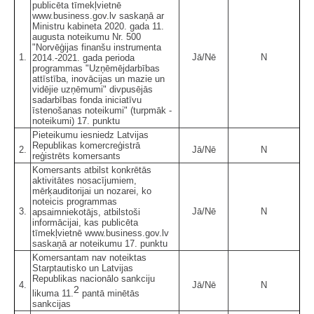
publicēta tīmekļvietnē
www.business.gov.lv saskaņā ar
Ministru kabineta 2020. gada 11.
augusta noteikumu Nr. 500
"Norvēģijas finanšu instrumenta
1.
Jā/Nē
N
2014.-2021. gada perioda
programmas "Uzņēmējdarbības
attīstība, inovācijas un mazie un
vidējie uzņēmumi" divpusējās
sadarbības fonda iniciatīvu
īstenošanas noteikumi" (turpmāk -
noteikumi) 17. punktu
Pieteikumu iesniedz Latvijas
Republikas komercreģistrā
2.
Jā/Nē
N
reģistrēts komersants
Komersants atbilst konkrētās
aktivitātes nosacījumiem,
mērķauditorijai un nozarei, ko
noteicis programmas
3.
Jā/Nē
N
apsaimniekotājs, atbilstoši
informācijai, kas publicēta
tīmekļvietnē www.business.gov.lv
saskaņā ar noteikumu 17. punktu
Komersantam nav noteiktas
Starptautisko un Latvijas
Republikas nacionālo sankciju
4.
Jā/Nē
N
2
likuma 11.
pantā minētās
sankcijas