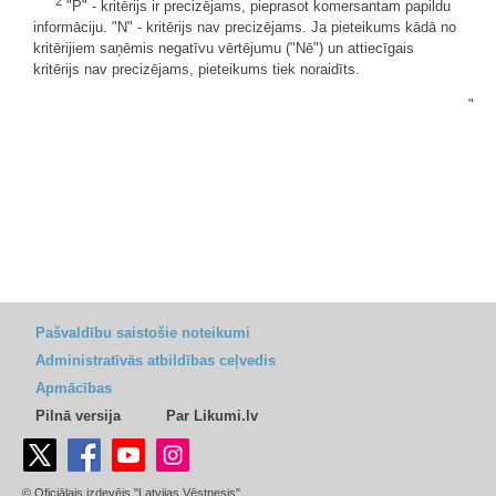
2
"P" - kritērijs ir precizējams, pieprasot komersantam papildu
informāciju. "N" - kritērijs nav precizējams. Ja pieteikums kādā no
kritērijiem saņēmis negatīvu vērtējumu ("Nē") un attiecīgais
kritērijs nav precizējams, pieteikums tiek noraidīts.
"
Pašvaldību saistošie noteikumi
Administratīvās atbildības ceļvedis
Apmācības
Pilnā versija
Par Likumi.lv
© Oficiālais izdevējs "Latvijas Vēstnesis"