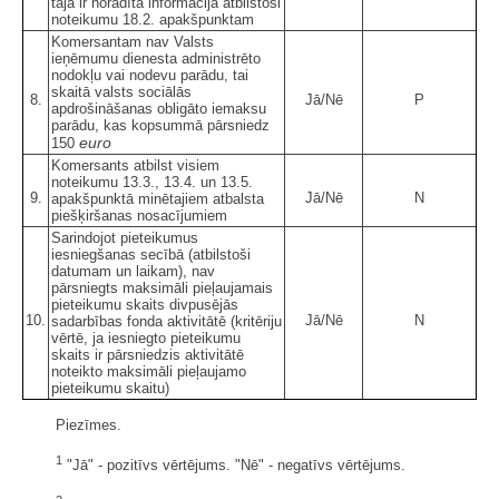
tajā ir norādīta informācija atbilstoši
noteikumu 18.2. apakšpunktam
Komersantam nav Valsts
ieņēmumu dienesta administrēto
nodokļu vai nodevu parādu, tai
skaitā valsts sociālās
8.
Jā/Nē
P
apdrošināšanas obligāto iemaksu
parādu, kas kopsummā pārsniedz
euro
150
Komersants atbilst visiem
noteikumu 13.3., 13.4. un 13.5.
9.
Jā/Nē
N
apakšpunktā minētajiem atbalsta
piešķiršanas nosacījumiem
Sarindojot pieteikumus
iesniegšanas secībā (atbilstoši
datumam un laikam), nav
pārsniegts maksimāli pieļaujamais
pieteikumu skaits divpusējās
10.
Jā/Nē
N
sadarbības fonda aktivitātē (kritēriju
vērtē, ja iesniegto pieteikumu
skaits ir pārsniedzis aktivitātē
noteikto maksimāli pieļaujamo
pieteikumu skaitu)
Piezīmes.
1
"Jā" - pozitīvs vērtējums. "Nē" - negatīvs vērtējums.