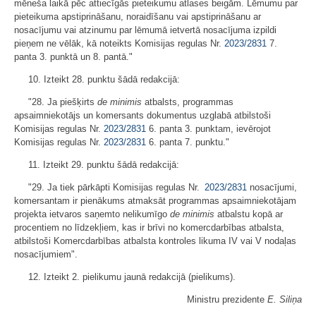
mēneša laikā pēc attiecīgās pieteikumu atlases beigām. Lēmumu par
pieteikuma apstiprināšanu, noraidīšanu vai apstiprināšanu ar
nosacījumu vai atzinumu par lēmumā ietvertā nosacījuma izpildi
pieņem ne vēlāk, kā noteikts Komisijas regulas Nr.
2023/2831
7.
panta 3. punktā un 8. pantā."
10. Izteikt 28. punktu šādā redakcijā:
"28. Ja piešķirts
de minimis
atbalsts, programmas
apsaimniekotājs un komersants dokumentus uzglabā atbilstoši
Komisijas regulas Nr.
2023/2831
6. panta 3. punktam, ievērojot
Komisijas regulas Nr.
2023/2831
6. panta 7. punktu."
11. Izteikt 29. punktu šādā redakcijā:
"29. Ja tiek pārkāpti Komisijas regulas Nr.
2023/2831
nosacījumi,
komersantam ir pienākums atmaksāt programmas apsaimniekotājam
projekta ietvaros saņemto nelikumīgo
de minimis
atbalstu kopā ar
procentiem no līdzekļiem, kas ir brīvi no komercdarbības atbalsta,
atbilstoši Komercdarbības atbalsta kontroles likuma IV vai V nodaļas
nosacījumiem".
12. Izteikt 2. pielikumu jaunā redakcijā (pielikums).
Ministru prezidente
E. Siliņa