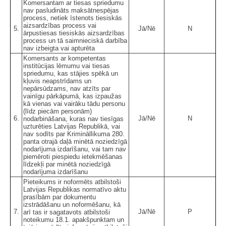
Komersantam ar tiesas spriedumu
nav pasludināts maksātnespējas
process, netiek īstenots tiesiskās
aizsardzības process vai
5.
Jā/Nē
N
ārpustiesas tiesiskās aizsardzības
process un tā saimnieciskā darbība
nav izbeigta vai apturēta
Komersants ar kompetentas
institūcijas lēmumu vai tiesas
spriedumu, kas stājies spēkā un
kļuvis neapstrīdams un
nepārsūdzams, nav atzīts par
vainīgu pārkāpumā, kas izpaužas
kā vienas vai vairāku tādu personu
(līdz piecām personām)
6.
Jā/Nē
N
nodarbināšana, kuras nav tiesīgas
uzturēties Latvijas Republikā, vai
nav sodīts par Krimināllikuma 280.
panta otrajā daļā minētā noziedzīgā
nodarījuma izdarīšanu, vai tam nav
piemēroti piespiedu ietekmēšanas
līdzekļi par minētā noziedzīgā
nodarījuma izdarīšanu
Pieteikums ir noformēts atbilstoši
Latvijas Republikas normatīvo aktu
prasībām par dokumentu
izstrādāšanu un noformēšanu, kā
7.
Jā/Nē
P
arī tas ir sagatavots atbilstoši
noteikumu 18.1. apakšpunktam un