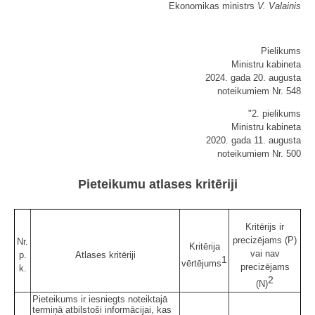
Ekonomikas ministrs
V. Valainis
Pielikums
Ministru kabineta
2024. gada 20. augusta
noteikumiem Nr. 548
"2. pielikums
Ministru kabineta
2020. gada 11. augusta
noteikumiem Nr. 500
Pieteikumu atlases kritēriji
Kritērijs ir
precizējams (P)
Nr.
Kritērija
vai nav
p.
Atlases kritēriji
1
vērtējums
precizējams
k.
2
(N)
Pieteikums ir iesniegts noteiktajā
termiņā atbilstoši informācijai, kas