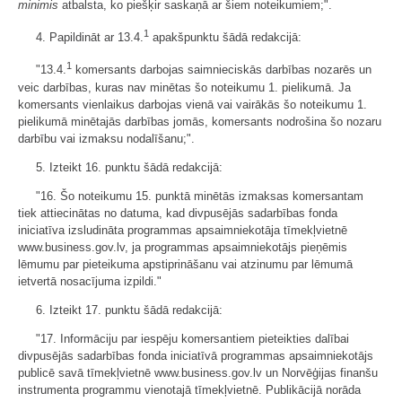
minimis
atbalsta, ko piešķir saskaņā ar šiem noteikumiem;".
1
4. Papildināt ar 13.4.
apakšpunktu šādā redakcijā:
1
"13.4.
komersants darbojas saimnieciskās darbības nozarēs un
veic darbības, kuras nav minētas šo noteikumu 1. pielikumā. Ja
komersants vienlaikus darbojas vienā vai vairākās šo noteikumu 1.
pielikumā minētajās darbības jomās, komersants nodrošina šo nozaru
darbību vai izmaksu nodalīšanu;".
5. Izteikt 16. punktu šādā redakcijā:
"16. Šo noteikumu 15. punktā minētās izmaksas komersantam
tiek attiecinātas no datuma, kad divpusējās sadarbības fonda
iniciatīva izsludināta programmas apsaimniekotāja tīmekļvietnē
www.business.gov.lv, ja programmas apsaimniekotājs pieņēmis
lēmumu par pieteikuma apstiprināšanu vai atzinumu par lēmumā
ietvertā nosacījuma izpildi."
6. Izteikt 17. punktu šādā redakcijā:
"17. Informāciju par iespēju komersantiem pieteikties dalībai
divpusējās sadarbības fonda iniciatīvā programmas apsaimniekotājs
publicē savā tīmekļvietnē www.business.gov.lv un Norvēģijas finanšu
instrumenta programmu vienotajā tīmekļvietnē. Publikācijā norāda