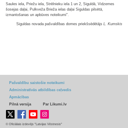
Saules iela, Priežu iela, Strēlnieku iela 1 un 2, Siguldā, Vidzemes
šosejas daļai, Pulkveža Brieža ielas daļai Siguldas pilsētā,
izmantošanas un apbūves noteikumi".
Siguldas novada pašvaldības domes priekšsēdētājs
L. Kumskis
Pašvaldību saistošie noteikumi
Administratīvās atbildības ceļvedis
Apmācības
Pilnā versija
Par Likumi.lv
© Oficiālais izdevējs "Latvijas Vēstnesis"