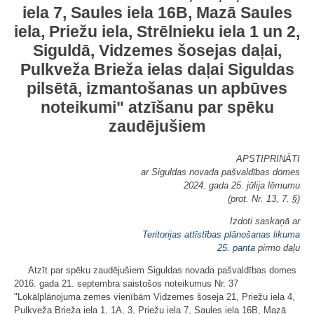
iela 7, Saules iela 16B, Mazā Saules
iela, Priežu iela, Strēlnieku iela 1 un 2,
Siguldā, Vidzemes šosejas daļai,
Pulkveža Brieža ielas daļai Siguldas
pilsētā, izmantošanas un apbūves
noteikumi" atzīšanu par spēku
zaudējušiem
APSTIPRINĀTI
ar Siguldas novada pašvaldības domes
2024. gada 25. jūlija lēmumu
(prot. Nr. 13, 7. §)
Izdoti saskaņā ar
Teritorijas attīstības plānošanas likuma
25. panta
pirmo daļu
Atzīt par spēku zaudējušiem Siguldas novada pašvaldības domes
2016. gada 21. septembra saistošos noteikumus Nr. 37
"Lokālplānojuma zemes vienībām Vidzemes šoseja 21, Priežu iela 4,
Pulkveža Brieža iela 1, 1A, 3, Priežu iela 7, Saules iela 16B, Mazā