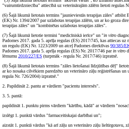
"(5) Šajā likumā lietotais termins "aktīvās vielas", ko izmanto attiecīb
"vairumtirdzniecība" attiecībā uz veterinārajām zālēm lietoti regulas N
(6) Šajā likumā lietotais termins "jaunieviestās terapijas zāles" atb
(EK) Nr. 1394/2007 par uzlabotas terapijas zālēm, un ar ko groza dir
terapijas zāles" un "kombinētas uzlabotas terapijas zāles".
(7) Šajā likumā lietotie termini "medicīniskā ierīce" un "
in vitro
diagno
Padomes 2017. gada 5. aprīļa regulas (ES) 2017/745, kas attiecas uz 
un regulu (EK) Nr. 1223/2009 un atceļ Padomes direktīvas
90/385/E
Padomes 2017. gada 5. aprīļa regulas (ES) Nr. 2017/746 par
in vitro
d
lēmumu
2010/227/ES
(turpmāk - regula Nr. 2017/746) izpratnē.
(8) Šajā likumā lietotais termins "zāles lietošanai līdzjūtības dēļ" l
ar ko nosaka cilvēkiem paredzēto un veterināro zāļu reģistrēšanas un
regula Nr. 726/2004) izpratnē."
2. Papildināt 2. pantu ar vārdiem "pacientu interesēs".
3. 5. pantā:
papildināt 1. punktu pirms vārdiem "kārtību, kādā" ar vārdiem "nosac
izslēgt 1. punktā vārdus "farmaceitiskajai darbībai un";
aizstāt 1. punktā vārdus "kā arī zāļu un veterināro zāļu lieltirgotavu, z