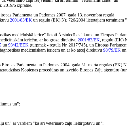
ā uz veterināro zāļu izejvielām, kā arī termini "veterinārās zāles" un
r. 2019/6 izpratnē.
ilst Eiropas Parlamenta un Padomes 2007. gada 13. novembra regulā
ektīvu
2001/83/EK
un regulu (EK) Nr. 726/2004 lietotajiem terminiem "
stikas medicīniskā ierīce" lietoti Ārstniecības likuma un Eiropas Parla
medicīniskām ierīcēm, ar ko groza direktīvu
2001/83/EK
, regulu (EK) 
K
un
93/42/EEK
(turpmāk - regula Nr. 2017/745), un Eiropas Parlamen
iagnostikas medicīniskām ierīcēm un ar ko atceļ direktīvu
98/79/EK
un 
ietots Eiropas Parlamenta un Padomes 2004. gada 31. marta regulas (EK) N
 uzraudzības Kopienas procedūras un izveido Eiropas Zāļu aģentūru (tu
ījumus un";
āļu un" ar vārdiem "kā arī veterināro zāļu lieltirgotavu un";