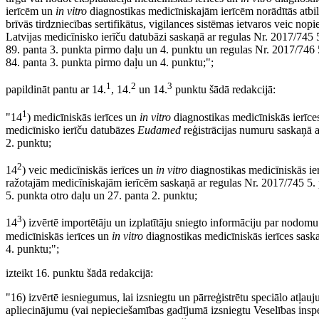
ierīcēm un
in vitro
diagnostikas medicīniskajām ierīcēm norādītās atbi
brīvās tirdzniecības sertifikātus, vigilances sistēmas ietvaros veic no
Latvijas medicīnisko ierīču datubāzi saskaņā ar regulas Nr. 2017/745 
89. panta 3. punkta pirmo daļu un 4. punktu un regulas Nr. 2017/746 
84. panta 3. punkta pirmo daļu un 4. punktu;";
1
2
3
papildināt pantu ar 14.
, 14.
un 14.
punktu šādā redakcijā:
1
"14
) medicīniskās ierīces un
in vitro
diagnostikas medicīniskās ierīce
medicīnisko ierīču datubāzes
Eudamed
reģistrācijas numuru saskaņā a
2. punktu;
2
14
) veic medicīniskās ierīces un
in vitro
diagnostikas medicīniskās ierī
ražotajām medicīniskajām ierīcēm saskaņā ar regulas Nr. 2017/745 5. 
5. punkta otro daļu un 27. panta 2. punktu;
3
14
) izvērtē importētāju un izplatītāju sniegto informāciju par nodom
medicīniskās ierīces un
in vitro
diagnostikas medicīniskās ierīces sask
4. punktu;";
izteikt 16. punktu šādā redakcijā:
"16) izvērtē iesniegumus, lai izsniegtu un pārreģistrētu speciālo atļauju 
apliecinājumu (vai nepieciešamības gadījumā izsniegtu Veselības inspek