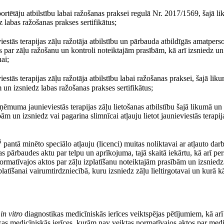
portētāju atbilstību labai ražošanas praksei regulā Nr. 2017/1569, šajā l
 labas ražošanas prakses sertifikātus;
estās terapijas zāļu ražotāja atbilstību un pārbauda atbildīgās amatpers
s par zāļu ražošanu un kontroli noteiktajām prasībām, kā arī izsniedz un
ai;
stās terapijas zāļu ražotāja atbilstību labai ražošanas praksei, šajā lik
un izsniedz labas ražošanas prakses sertifikātus;
ņēmuma jaunieviestās terapijas zāļu lietošanas atbilstību šajā likumā un
m un izsniedz vai pagarina slimnīcai atļauju lietot jaunieviestās terapij
5
pantā minēto speciālo atļauju (licenci) muitas noliktavai ar atļauto dar
 pārbaudes aktu par telpu un aprīkojuma, tajā skaitā iekārtu, kā arī per
ormatīvajos aktos par zāļu izplatīšanu noteiktajām prasībām un izsniedz
zplatīšanai vairumtirdzniecībā, kuru izsniedz zāļu lieltirgotavai un kurā k
n
in vitro
diagnostikas medicīniskās ierīces veiktspējas pētījumiem, kā arī a
as medicīniskās ierīces, kurām nav veiktas normatīvajos aktos par med