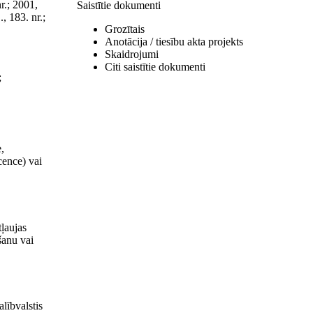
r.; 2001,
Saistītie dokumenti
., 183. nr.;
Grozītais
Anotācija / tiesību akta projekts
Skaidrojumi
Citi saistītie dokumenti
;
,
cence) vai
ļaujas
šanu vai
lībvalstis