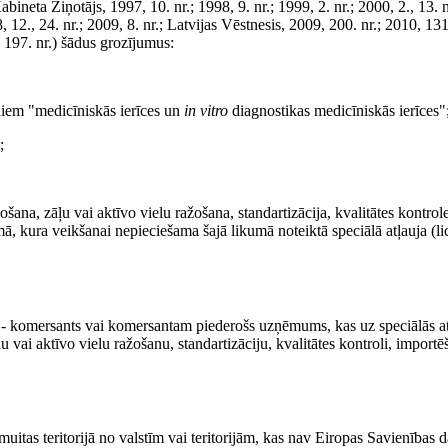
neta Ziņotājs, 1997, 10. nr.; 1998, 9. nr.; 1999, 2. nr.; 2000, 2., 13. n
8, 12., 24. nr.; 2009, 8. nr.; Latvijas Vēstnesis, 2009, 200. nr.; 2010, 131
, 197. nr.) šādus grozījumus:
rdiem "medicīniskās ierīces un
in vitro
diagnostikas medicīniskās ierīces"
;
ošana, zāļu vai aktīvo vielu ražošana, standartizācija, kvalitātes kontrole
ā, kura veikšanai nepieciešama šajā likumā noteiktā speciālā atļauja (li
- komersants vai komersantam piederošs uzņēmums, kas uz speciālās at
u vai aktīvo vielu ražošanu, standartizāciju, kvalitātes kontroli, importē
uitas teritorijā no valstīm vai teritorijām, kas nav Eiropas Savienības da