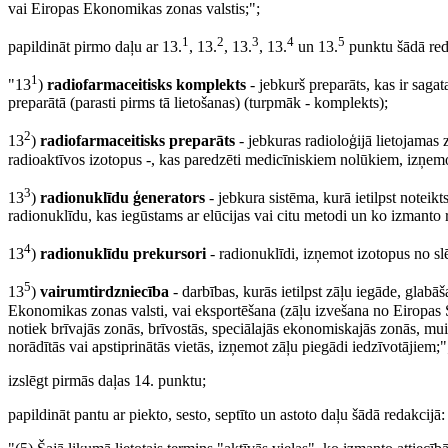
vai Eiropas Ekonomikas zonas valstis;";
1
2
3
4
5
papildināt pirmo daļu ar 13.
, 13.
, 13.
, 13.
un 13.
punktu šādā red
1
"13
)
radiofarmaceitisks komplekts
- jebkurš preparāts, kas ir saga
preparātā (parasti pirms tā lietošanas) (turpmāk - komplekts);
2
13
)
radiofarmaceitisks preparāts
- jebkuras radioloģijā lietojamas 
radioaktīvos izotopus -, kas paredzēti medicīniskiem nolūkiem, izņem
3
13
)
radionuklīdu ģenerators
- jebkura sistēma, kurā ietilpst noteik
radionuklīdu, kas iegūstams ar elūcijas vai citu metodi un ko izmanto 
4
13
)
radionuklīdu prekursori
- radionuklīdi, izņemot izotopus no slē
5
13
)
vairumtirdzniecība
- darbības, kurās ietilpst zāļu iegāde, glabā
Ekonomikas zonas valsti, vai eksportēšana (zāļu izvešana no Eiropas Sav
notiek brīvajās zonās, brīvostās, speciālajās ekonomiskajās zonās, mui
norādītās vai apstiprinātās vietās, izņemot zāļu piegādi iedzīvotājiem;"
izslēgt pirmās daļas 14. punktu;
papildināt pantu ar piekto, sesto, septīto un astoto daļu šādā redakcijā: