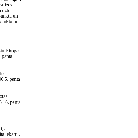
zsniedz
ī uztur
špunktu un
špunktu un
otu Eiropas
. panta
dēs
46 5. panta
otās
6 16. panta
i, ar
tā iekārtu,