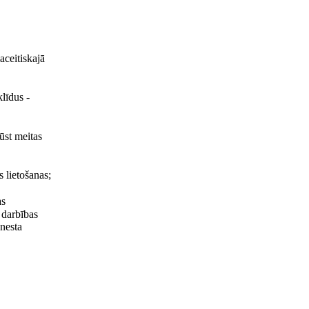
aceitiskajā
klīdus -
ūst meitas
s lietošanas;
as
 darbības
enesta