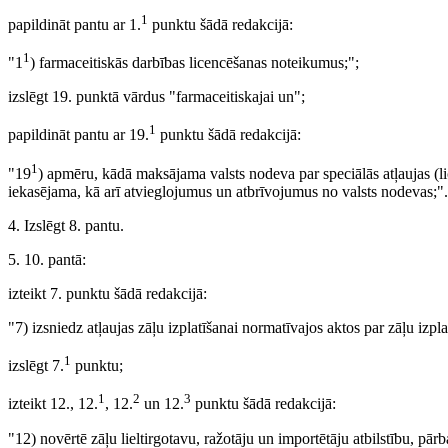
1
papildināt pantu ar 1.
punktu šādā redakcijā:
1
"1
) farmaceitiskās darbības licencēšanas noteikumus;";
izslēgt 19. punktā vārdus "farmaceitiskajai un";
1
papildināt pantu ar 19.
punktu šādā redakcijā:
1
"19
) apmēru, kādā maksājama valsts nodeva par speciālās atļaujas (li
iekasējama, kā arī atvieglojumus un atbrīvojumus no valsts nodevas;".
4. Izslēgt 8. pantu.
5. 10. pantā:
izteikt 7. punktu šādā redakcijā:
"7) izsniedz atļaujas zāļu izplatīšanai normatīvajos aktos par zāļu izpla
1
izslēgt 7.
punktu;
1
2
3
izteikt 12., 12.
, 12.
un 12.
punktu šādā redakcijā:
"12) novērtē zāļu lieltirgotavu, ražotāju un importētāju atbilstību, pār