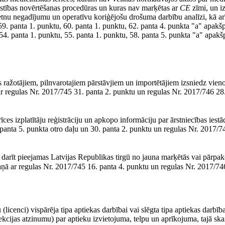
lstības novērtēšanas procedūras un kuras nav marķētas ar
CE
zīmi, un i
pietnu negadījumu un operatīvu koriģējošu drošuma darbību analīzi, kā ar
59. panta 1. punktu, 60. panta 1. punktu, 62. panta 4. punkta "a" apak
54. panta 1. punktu, 55. panta 1. punktu, 58. panta 5. punkta "a" apak
s ražotājiem, pilnvarotajiem pārstāvjiem un importētājiem izsniedz vien
r regulas Nr. 2017/745 31. panta 2. punktu un regulas Nr. 2017/746 28
ces izplatītāju reģistrāciju un apkopo informāciju par ārstniecības iestā
panta 5. punkta otro daļu un 30. panta 2. punktu un regulas Nr. 2017/7
u darīt pieejamas Latvijas Republikas tirgū no jauna marķētās vai pārpak
aņā ar regulas Nr. 2017/745 16. panta 4. punktu un regulas Nr. 2017/74
(licenci) vispārēja tipa aptiekas darbībai vai slēgta tipa aptiekas darbība
cijas atzinumu) par aptieku izvietojuma, telpu un aprīkojuma, tajā skai