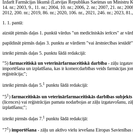
Izdarīt Farmācijas likumā (Latvijas Republikas Saeimas un Ministru Kabi
14. nr.; 2003, 9., 11. nr.; 2004, 10. nr.; 2006, 2. nr.; 2007, 21. nr.; 200
2012, 200. nr.; 2019, 86. nr.; 2020, 106. nr., 2021, 246. nr.; 2023, 81.
1. 1. pantā:
aizstāt pirmās daļas 1. punktā vārdus "un medicīniskās ierīces" ar vā
papildināt pirmās daļas 3. punktu ar vārdiem "vai ārstniecības iestādē"
izteikt pirmās daļas 5. punktu šādā redakcijā:
"5)
farmaceitiskā un veterinārfarmaceitiskā darbība
- zāļu izgatav
importēšana un izplatīšana, kas ir komercdarbības veids farmācijas jom
reģistrācija;";
1
izteikt pirmās daļas 5.
punktu šādā redakcijā:
1
"5
)
farmaceitiskās un veterinārfarmaceitiskās darbības subjekts
(licences) vai reģistrācijas pamata nodarbojas ar zāļu izgatavošanu, zāļ
izplatīšanu;";
1
izteikt pirmās daļas 7.
punktu šādā redakcijā:
1
"7
)
importēšana
- zāļu un aktīvo vielu ievešana Eiropas Savienības m