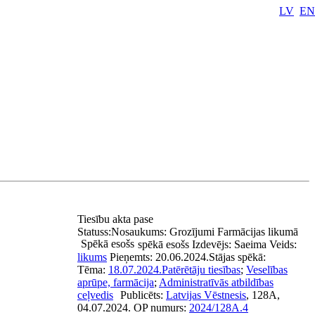
LV
EN
Tiesību akta pase
Statuss:
Nosaukums:
Grozījumi Farmācijas likumā
Spēkā esošs
spēkā esošs
Izdevējs:
Saeima
Veids:
likums
Pieņemts:
20.06.2024.
Stājas spēkā:
Tēma:
18.07.2024.
Patērētāju tiesības
;
Veselības
aprūpe, farmācija
;
Administratīvās atbildības
ceļvedis
Publicēts:
Latvijas Vēstnesis
, 128A,
04.07.2024.
OP numurs:
2024/128A.4