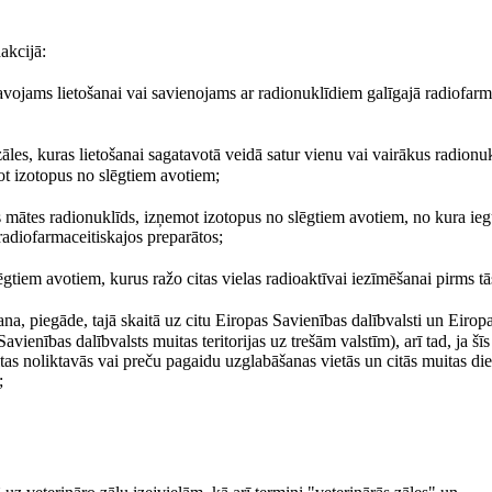
akcijā:
tavojams lietošanai vai savienojams ar radionuklīdiem galīgajā radiofarm
zāles, kuras lietošanai sagatavotā veidā satur vienu vai vairākus radionu
ot izotopus no slēgtiem avotiem;
ts mātes radionuklīds, izņemot izotopus no slēgtiem avotiem, no kura ieg
radiofarmaceitiskajos preparātos;
gtiem avotiem, kurus ražo citas vielas radioaktīvai iezīmēšanai pirms tā
šana, piegāde, tajā skaitā uz citu Eiropas Savienības dalībvalsti un Eirop
ienības dalībvalsts muitas teritorijas uz trešām valstīm), arī tad, ja šīs
tas noliktavās vai preču pagaidu uzglabāšanas vietās un citās muitas di
;