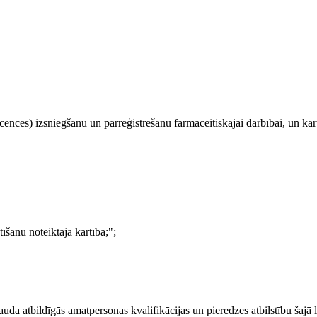
cences) izsniegšanu un pārreģistrēšanu farmaceitiskajai darbībai, un kār
tīšanu noteiktajā kārtībā;";
bauda atbildīgās amatpersonas kvalifikācijas un pieredzes atbilstību šajā