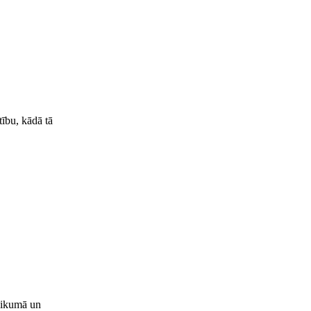
tību, kādā tā
 likumā un