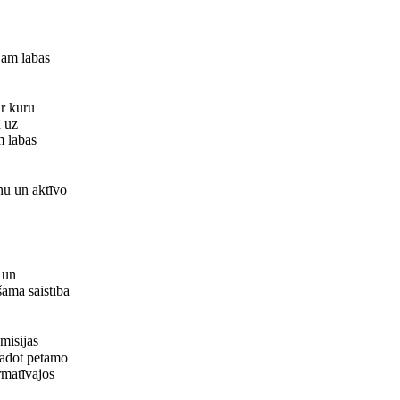
ajām labas
ar kuru
ā uz
m labas
anu un aktīvo
 un
šama saistībā
misijas
rādot pētāmo
rmatīvajos