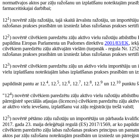
normatīvajos aktos par zāļu ražošanu un izplatīšanu noteiktajām prasībā
farmaceitiskajai darbībai;
1
12
) novērtē zāļu ražotāju, tajā skaitā ārvalstu ražotāju, un importētā
ražošanas prakses prasībām un izsniedz labas ražošanas prakses sertifi
2
12
) novērtē cilvēkiem paredzētu zāļu aktīvo vielu ražotāju atbilstīb
papildina Eiropas Parlamenta un Padomes direktīvu
2001/83/EK
, iek
cilvēkiem paredzētu zāļu aktīvajām vielām (turpmāk - regula Nr. 1252
ražošanas prakses prasībām un izsniedz labas ražošanas prakses sertifi
3
12
) novērtē cilvēkiem paredzētu zāļu un aktīvo vielu importētāju un i
vielu izplatīšanu noteiktajām labas izplatīšanas prakses prasībām un izs
4
5
6
7
8
9
10
papildināt pantu ar 12.
, 12.
, 12.
, 12.
, 12.
, 12.
un 12.
punktu š
4
"12
) novērtē cilvēkiem paredzētu zāļu aktīvo vielu ražotāju atbilstī
pārreģistrē speciālās atļaujas (licences) cilvēkiem paredzētu zāļu aktīv
ar aktīvo vielu ievešanu, izplatīšanu vai zāļu reģistrāciju trešā valstī;
5
12
) novērtē pētāmo zāļu ražotāju un importētāju un pārbauda kvalific
2017. gada 23. maija deleģētajā regulā (ES) 2017/1569, ar ko papild
cilvēkiem paredzēto zāļu labas ražošanas prakses principus un pamatn
aktos par zāļu ražošanu noteiktajām prasībām un izsniedz un pārreģistr