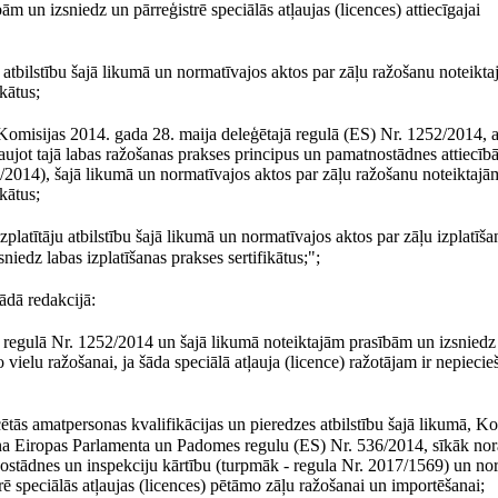
m un izsniedz un pārreģistrē speciālās atļaujas (licences) attiecīgajai
ju atbilstību šajā likumā un normatīvajos aktos par zāļu ražošanu noteikt
kātus;
u Komisijas 2014. gada 28. maija deleģētajā regulā (ES) Nr. 1252/2014, 
ļaujot tajā labas ražošanas prakses principus un pamatnostādnes attiecīb
/2014), šajā likumā un normatīvajos aktos par zāļu ražošanu noteiktajā
kātus;
zplatītāju atbilstību šajā likumā un normatīvajos aktos par zāļu izplatīš
niedz labas izplatīšanas prakses sertifikātus;";
ādā redakcijā:
bu regulā Nr. 1252/2014 un šajā likumā noteiktajām prasībām un izsniedz
o vielu ražošanai, ja šāda speciālā atļauja (licence) ražotājam ir nepiecie
ētās amatpersonas kvalifikācijas un pieredzes atbilstību šajā likumā, Ko
ina Eiropas Parlamenta un Padomes regulu (ES) Nr. 536/2014, sīkāk no
ostādnes un inspekciju kārtību (turpmāk - regula Nr. 2017/1569) un no
ē speciālās atļaujas (licences) pētāmo zāļu ražošanai un importēšanai;