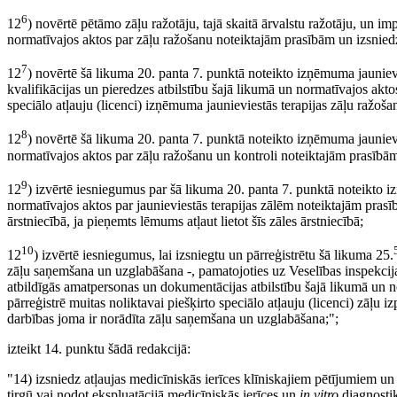
6
12
) novērtē pētāmo zāļu ražotāju, tajā skaitā ārvalstu ražotāju, un im
normatīvajos aktos par zāļu ražošanu noteiktajām prasībām un izsniedz
7
12
) novērtē šā likuma 20. panta 7. punktā noteikto izņēmuma jaunievi
kvalifikācijas un pieredzes atbilstību šajā likumā un normatīvajos akto
speciālo atļauju (licenci) izņēmuma jaunieviestās terapijas zāļu ražošan
8
12
) novērtē šā likuma 20. panta 7. punktā noteikto izņēmuma jaunievie
normatīvajos aktos par zāļu ražošanu un kontroli noteiktajām prasībām 
9
12
) izvērtē iesniegumus par šā likuma 20. panta 7. punktā noteikto iz
normatīvajos aktos par jaunieviestās terapijas zālēm noteiktajām prasībā
ārstniecībā, ja pieņemts lēmums atļaut lietot šīs zāles ārstniecībā;
10
12
) izvērtē iesniegumus, lai izsniegtu un pārreģistrētu šā likuma 25.
zāļu saņemšana un uzglabāšana -, pamatojoties uz Veselības inspekcijas
atbildīgās amatpersonas un dokumentācijas atbilstību šajā likumā un n
pārreģistrē muitas noliktavai piešķirto speciālo atļauju (licenci) zāļu i
darbības joma ir norādīta zāļu saņemšana un uzglabāšana;";
izteikt 14. punktu šādā redakcijā:
"14) izsniedz atļaujas medicīniskās ierīces klīniskajiem pētījumiem u
tirgū vai nodot ekspluatācijā medicīniskās ierīces un
in vitro
diagnostik