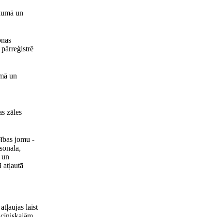
ikumā un
onas
 pārreģistrē
umā un
as zāles
bības jomu -
sonāla,
 un
ā atļautā
tļaujas laist
icīniskajām