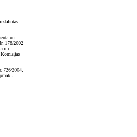
uzlabotas
menta un
Nr. 178/2002
ta un
Komisijas
r. 726/2004,
rpmāk -