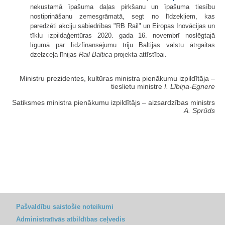
nekustamā īpašuma daļas pirkšanu un īpašuma tiesību
nostiprināšanu zemesgrāmatā, segt no līdzekļiem, kas
paredzēti akciju sabiedrības "RB Rail" un Eiropas Inovācijas un
tīklu izpildaģentūras 2020. gada 16. novembrī noslēgtajā
līgumā par līdzfinansējumu triju Baltijas valstu ātrgaitas
dzelzceļa līnijas
Rail Baltica
projekta attīstībai.
Ministru prezidentes, kultūras ministra pienākumu izpildītāja ‒
tieslietu ministre
I. Lībiņa-Egnere
Satiksmes ministra pienākumu izpildītājs ‒ aizsardzības ministrs
A. Sprūds
Pašvaldību saistošie noteikumi
Administratīvās atbildības ceļvedis