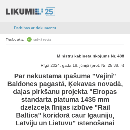
Darbības ar dokumentu
Tiesību akts:
spēkā esošs
Ministru kabineta rīkojums Nr. 488
Rīgā 2024. gada 18. jūnijā (prot. Nr. 25 38. §)
Par nekustamā īpašuma "Vējiņi"
Baldones pagastā, Ķekavas novadā,
daļas pirkšanu projekta "Eiropas
standarta platuma 1435 mm
dzelzceļa līnijas izbūve "Rail
Baltica" koridorā caur Igauniju,
Latviju un Lietuvu" īstenošanai