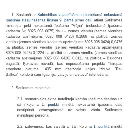
1. Saskaņā ar
Sabiedrības vajadzībām nepieciešamā nekustamā
īpašuma atsavināšanas likuma 9. panta pirmo daļu
atļaut Satiksmes
ministrijai pirkt nekustamā īpašuma "Vējiņi" (nekustamā īpašuma
kadastra Nr. 8025 008 0075) daļu – zemes vienību (zemes vienības
kadastra apzīmējums 8025 008 0423) 0,1889 ha platībā, zemes
vienību (zemes vienības kadastra apzīmējums 8025 008 0424) 0,0476
ha platībā, zemes vienību (zemes vienības kadastra apzīmējums
8025 008 0425) 0,1224 ha platībā un zemes vienību (zemes vienības
kadastra apzīmējums 8025 008 0426) 0,0111 ha platībā – Baldones
pagastā, Ķekavas novadā, kas nepieciešama projekta "Eiropas
standarta platuma 1435 mm dzelzceļa līnijas izbūve "Rail
Baltica" koridorā caur Igauniju, Latviju un Lietuvu" īstenošanai.
2. Satiksmes ministrijai:
2.1. normatīvajos aktos noteiktajā kārtībā īpašuma tiesības uz
šā rīkojuma
1. punktā
minētā nekustamā īpašuma daļu
nostiprināt zemesgrāmatā uz valsts vārda Satiksmes
ministrijas personā;
2.2. izdevumus, kas saistīti ar šā rīkojuma
1. punktā
minētā