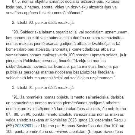
87.5. nomas objektu izmantot sociālās aizsardzības, kultūras,
izglītības, zinātnes, sporta, vides un dzīvnieku aizsardzības vai
veselības aprūpes funkciju nodrošināšanai."
2. Izteikt 90. punktu šādā redakcijā:
"90. Sabiedriskā labuma organizācijai vai sociālajam uzņēmumam,
kas nomas objektā veic saimniecisko darbību un kam samazinātas
nomas maksas piemērošanas gadījumā atbalsts kvalificējams kā
komercdarbības atbalsts, iznomātājs komercdarbības atbalstu
samazinātas nomas maksas veidā 100 procentu apmērā sniedz, ja ir
pieņemts Publiskas personas finanšu līdzekļu un mantas
izšķērdēšanas novēršanas likuma 5. pantā minētais lēmums par
publiskas personas mantas nodošanu bezatlīdzības lietošanā
sabiedriskā labuma organizācijai vai sociālajam uzņēmumam."
3. Izteikt 91. punktu šādā redakcijā:
"91. Ja nomnieks nomas objektu izmanto saimnieciskai darbībai
un samazinātas nomas maksas piemērošanas gadījumā atbalsts
nomniekam kvalificējams kā komercdarbības atbalsts, šo noteikumu
87., 88. un 90. punktā minēto atbalstu samazinātas nomas maksas
veidā sniedz saskaņā ar Komisijas 2023. gada 13. decembra Regulu
(ES)
2023/2831
par Līguma par Eiropas Savienības darbību 107. un
108. panta piemērošanu
de minimis
atbalstam (Eiropas Savienības