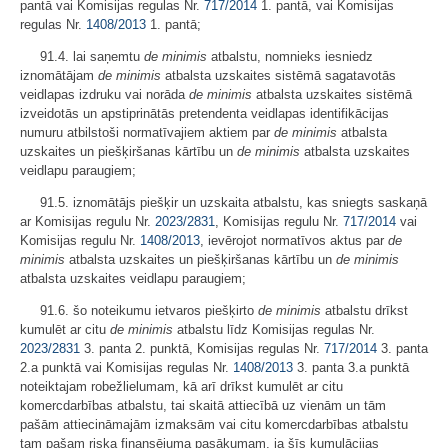
pantā vai Komisijas regulas Nr.
717/2014
1. pantā, vai Komisijas
regulas Nr.
1408/2013
1. pantā;
91.4. lai saņemtu
de minimis
atbalstu, nomnieks iesniedz
iznomātājam
de minimis
atbalsta uzskaites sistēmā sagatavotās
veidlapas izdruku vai norāda
de minimis
atbalsta uzskaites sistēmā
izveidotās un apstiprinātās pretendenta veidlapas identifikācijas
numuru atbilstoši normatīvajiem aktiem par
de minimis
atbalsta
uzskaites un piešķiršanas kārtību un
de minimis
atbalsta uzskaites
veidlapu paraugiem;
91.5. iznomātājs piešķir un uzskaita atbalstu, kas sniegts saskaņā
ar Komisijas regulu Nr.
2023/2831
, Komisijas regulu Nr.
717/2014
vai
Komisijas regulu Nr.
1408/2013
, ievērojot normatīvos aktus par
de
minimis
atbalsta uzskaites un piešķiršanas kārtību un
de minimis
atbalsta uzskaites veidlapu paraugiem;
91.6. šo noteikumu ietvaros piešķirto
de minimis
atbalstu drīkst
kumulēt ar citu
de minimis
atbalstu līdz Komisijas regulas Nr.
2023/2831
3. panta 2. punktā, Komisijas regulas Nr.
717/2014
3. panta
2.a punktā vai Komisijas regulas Nr.
1408/2013
3. panta 3.a punktā
noteiktajam robežlielumam, kā arī drīkst kumulēt ar citu
komercdarbības atbalstu, tai skaitā attiecībā uz vienām un tām
pašām attiecināmajām izmaksām vai citu komercdarbības atbalstu
tam pašam riska finansējuma pasākumam, ja šīs kumulācijas