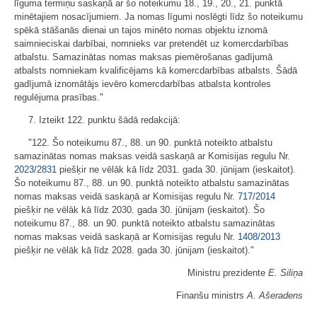
līguma termiņu saskaņā ar šo noteikumu 18., 19., 20., 21. punktā
minētajiem nosacījumiem. Ja nomas līgumi noslēgti līdz šo noteikumu
spēkā stāšanās dienai un tajos minēto nomas objektu iznomā
saimnieciskai darbībai, nomnieks var pretendēt uz komercdarbības
atbalstu. Samazinātas nomas maksas piemērošanas gadījumā
atbalsts nomniekam kvalificējams kā komercdarbības atbalsts. Šādā
gadījumā iznomātājs ievēro komercdarbības atbalsta kontroles
regulējuma prasības."
7. Izteikt 122. punktu šādā redakcijā:
"122. Šo noteikumu 87., 88. un 90. punktā noteikto atbalstu
samazinātas nomas maksas veidā saskaņā ar Komisijas regulu Nr.
2023/2831
piešķir ne vēlāk kā līdz 2031. gada 30. jūnijam (ieskaitot).
Šo noteikumu 87., 88. un 90. punktā noteikto atbalstu samazinātas
nomas maksas veidā saskaņā ar Komisijas regulu Nr.
717/2014
piešķir ne vēlāk kā līdz 2030. gada 30. jūnijam (ieskaitot). Šo
noteikumu 87., 88. un 90. punktā noteikto atbalstu samazinātas
nomas maksas veidā saskaņā ar Komisijas regulu Nr.
1408/2013
piešķir ne vēlāk kā līdz 2028. gada 30. jūnijam (ieskaitot)."
Ministru prezidente
E. Siliņa
Finanšu ministrs
A. Ašeradens