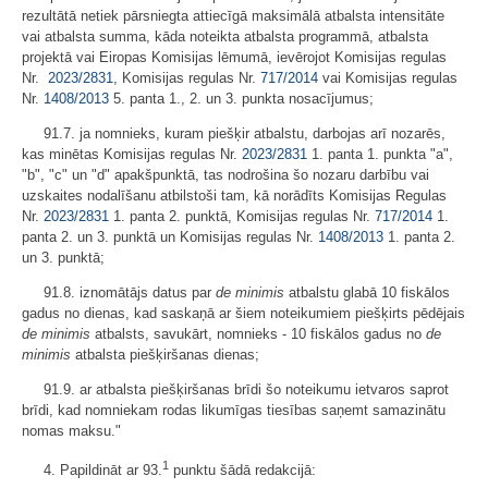
rezultātā netiek pārsniegta attiecīgā maksimālā atbalsta intensitāte
vai atbalsta summa, kāda noteikta atbalsta programmā, atbalsta
projektā vai Eiropas Komisijas lēmumā, ievērojot Komisijas regulas
Nr. ​
2023/2831
, Komisijas regulas Nr.
717/2014
vai Komisijas regulas
Nr.
1408/2013
5. panta 1., 2. un 3. punkta nosacījumus;
91.7. ja nomnieks, kuram piešķir atbalstu, darbojas arī nozarēs,
kas minētas Komisijas regulas Nr.​
2023/2831
1. panta 1. punkta "a",
"b", "c" un "d" apakšpunktā, tas nodrošina šo nozaru darbību vai
uzskaites nodalīšanu atbilstoši tam, kā norādīts Komisijas Regulas
Nr.
2023/2831
1. panta 2. punktā, Komisijas regulas Nr.
717/2014
1.
panta 2. un 3. punktā un Komisijas regulas Nr.
1408/2013
1. panta 2.
un 3. punktā;
91.8. iznomātājs datus par
de minimis
atbalstu glabā 10 fiskālos
gadus no dienas, kad saskaņā ar šiem noteikumiem piešķirts pēdējais
de minimis
atbalsts, savukārt, nomnieks - 10 fiskālos gadus no
de
minimis
atbalsta piešķiršanas dienas;
91.9. ar atbalsta piešķiršanas brīdi šo noteikumu ietvaros saprot
brīdi, kad nomniekam rodas likumīgas tiesības saņemt samazinātu
nomas maksu."
1
4. Papildināt ar 93.
punktu šādā redakcijā: