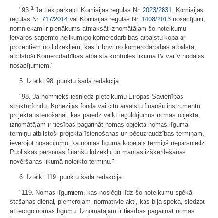
1
"93.
Ja tiek pārkāpti Komisijas regulas Nr.
2023/2831
, Komisijas
regulas Nr.
717/2014
vai Komisijas regulas Nr.
1408/2013
nosacījumi,
nomniekam ir pienākums atmaksāt iznomātājam šo noteikumu
ietvaros saņemto nelikumīgo komercdarbības atbalstu kopā ar
procentiem no līdzekļiem, kas ir brīvi no komercdarbības atbalsta,
atbilstoši Komercdarbības atbalsta kontroles likuma IV vai V nodaļas
nosacījumiem."
5. Izteikt 98. punktu šādā redakcijā:
"98. Ja nomnieks iesniedz pieteikumu Eiropas Savienības
struktūrfondu, Kohēzijas fonda vai citu ārvalstu finanšu instrumentu
projekta īstenošanai, kas paredz veikt ieguldījumus nomas objektā,
iznomātājam ir tiesības pagarināt nomas objekta nomas līguma
termiņu atbilstoši projekta īstenošanas un pēcuzraudzības termiņam,
ievērojot nosacījumu, ka nomas līguma kopējais termiņš nepārsniedz
Publiskas personas finanšu līdzekļu un mantas izšķērdēšanas
novēršanas likumā noteikto termiņu."
6. Izteikt 119. punktu šādā redakcijā:
"119. Nomas līgumiem, kas noslēgti līdz šo noteikumu spēkā
stāšanās dienai, piemērojami normatīvie akti, kas bija spēkā, slēdzot
attiecīgo nomas līgumu. Iznomātājam ir tiesības pagarināt nomas