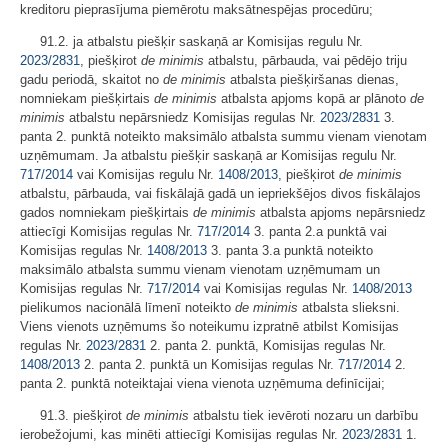
kreditoru pieprasījuma piemērotu maksātnespējas procedūru;
91.2. ja atbalstu piešķir saskaņā ar Komisijas regulu Nr.
2023/2831
, piešķirot
de minimis
atbalstu, pārbauda, vai pēdējo triju
gadu periodā, skaitot no
de minimis
atbalsta piešķiršanas dienas,
nomniekam piešķirtais
de minimis
atbalsta apjoms kopā ar plānoto
de
minimis
atbalstu nepārsniedz Komisijas regulas Nr.
2023/2831
3.
panta 2. punktā noteikto maksimālo atbalsta summu vienam vienotam
uzņēmumam. Ja atbalstu piešķir saskaņā ar Komisijas regulu Nr.
717/2014
vai Komisijas regulu Nr.
1408/2013
, piešķirot
de minimis
atbalstu, pārbauda, vai fiskālajā gadā un iepriekšējos divos fiskālajos
gados nomniekam piešķirtais
de minimis
atbalsta apjoms nepārsniedz
attiecīgi Komisijas regulas Nr.
717/2014
3. panta 2.a punktā vai
Komisijas regulas Nr.
1408/2013
3. panta 3.a punktā noteikto
maksimālo atbalsta summu vienam vienotam uzņēmumam un
Komisijas regulas Nr.
717/2014
vai Komisijas regulas Nr.
1408/2013
pielikumos nacionālā līmenī noteikto
de minimis
atbalsta slieksni.
Viens vienots uzņēmums šo noteikumu izpratnē atbilst Komisijas
regulas Nr.
2023/2831
2. panta 2. punktā, Komisijas regulas Nr.
1408/2013
2. panta 2. punktā un Komisijas regulas Nr.
717/2014
2.
panta 2. punktā noteiktajai viena vienota uzņēmuma definīcijai;
91.3. piešķirot
de minimis
atbalstu tiek ievēroti nozaru un darbību
ierobežojumi, kas minēti attiecīgi Komisijas regulas Nr.
2023/2831
1.