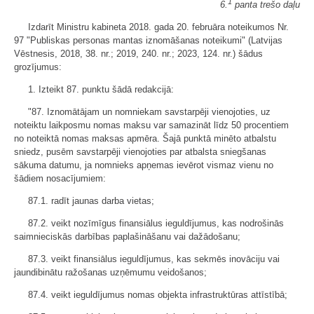
1
6.
panta trešo daļu
Izdarīt Ministru kabineta 2018. gada 20. februāra noteikumos Nr.
97 "Publiskas personas mantas iznomāšanas noteikumi" (Latvijas
Vēstnesis, 2018, 38. nr.; 2019, 240. nr.; 2023, 124. nr.) šādus
grozījumus:
1. Izteikt 87. punktu šādā redakcijā:
"87. Iznomātājam un nomniekam savstarpēji vienojoties, uz
noteiktu laikposmu nomas maksu var samazināt līdz 50 procentiem
no noteiktā nomas maksas apmēra. Šajā punktā minēto atbalstu
sniedz, pusēm savstarpēji vienojoties par atbalsta sniegšanas
sākuma datumu, ja nomnieks apņemas ievērot vismaz vienu no
šādiem nosacījumiem:
87.1. radīt jaunas darba vietas;
87.2. veikt nozīmīgus finansiālus ieguldījumus, kas nodrošinās
saimnieciskās darbības paplašināšanu vai dažādošanu;
87.3. veikt finansiālus ieguldījumus, kas sekmēs inovāciju vai
jaundibinātu ražošanas uzņēmumu veidošanos;
87.4. veikt ieguldījumus nomas objekta infrastruktūras attīstībā;