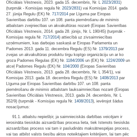
Oficiālais Vēstnesis, 2023. gada 15. decembris, Nr. L
2023/2831
)
(turpmāk - Komisijas regula Nr.
2023/2831
) vai Komisijas 2014. gada
27. jūnija Regulu (EK) Nr.
717/2014
par Līguma par Eiropas
Savienības darbību 107. un 108. panta piemērošanu
de minimis
atbalstam zvejniecības un akvakultūras nozarē (Eiropas Savienības
Oficiālais Vēstnesis, 2014. gada 28. jūnijs, Nr. L 190/45) (turpmāk -
Komisijas regula Nr.
717/2014
) attiecībā uz zivsaimniecības
uzņēmumiem, kas darbojas saskaņā ar Eiropas Parlamenta un
Padomes 2013. gada 11. decembra Regulu (ES) Nr.
1379/2013
par
zvejas un akvakultūras produktu tirgu kopīgo organizāciju un ar ko
groza Padomes Regulas (EK) Nr.
1184/2006
un (EK) Nr.
1224/2009
un
atceļ Padomes Regulu (EK) Nr.
104/2000
(Eiropas Savienības
Oficiālais Vēstnesis, 2013. gada 28. decembris, Nr. L 354/1), vai
Komisijas 2013. gada 18. decembra Regulu (ES) Nr.
1408/2013
par
Līguma par Eiropas Savienības darbību 107. un 108. panta
piemērošanu
de minimis
atbalstam lauksaimniecības nozarē (Eiropas
Savienības Oficiālais Vēstnesis, 2013. gada 24. decembris, Nr. L
352/9) (turpmāk - Komisijas regula Nr.
1408/2013
), ievērojot šādus
nosacījumus:
91.1. atbalstu nepiešķir, ja saimnieciskās darbības veicējam ir
ierosināta tiesiskās aizsardzības procesa lieta, tiek īstenots tiesiskās
aizsardzības process vai tam ir pasludināts maksātnespējas process,
vai tas atbilst valsts tiesību aktos noteiktajiem kritērijiem, lai tam pēc