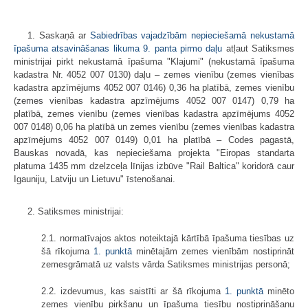
1. Saskaņā ar
Sabiedrības vajadzībām nepieciešamā nekustamā
īpašuma atsavināšanas likuma 9. panta pirmo daļu
atļaut Satiksmes
ministrijai pirkt nekustamā īpašuma "Klajumi" (nekustamā īpašuma
kadastra Nr. 4052 007 0130) daļu – zemes vienību (zemes vienības
kadastra apzīmējums 4052 007 0146) 0,36 ha platībā, zemes vienību
(zemes vienības kadastra apzīmējums 4052 007 0147) 0,79 ha
platībā, zemes vienību (zemes vienības kadastra apzīmējums 4052
007 0148) 0,06 ha platībā un zemes vienību (zemes vienības kadastra
apzīmējums 4052 007 0149) 0,01 ha platībā – Codes pagastā,
Bauskas novadā, kas nepieciešama projekta "Eiropas standarta
platuma 1435 mm dzelzceļa līnijas izbūve "Rail Baltica" koridorā caur
Igauniju, Latviju un Lietuvu" īstenošanai.
2. Satiksmes ministrijai:
2.1. normatīvajos aktos noteiktajā kārtībā īpašuma tiesības uz
šā rīkojuma
1. punktā
minētajām zemes vienībām nostiprināt
zemesgrāmatā uz valsts vārda Satiksmes ministrijas personā;
2.2. izdevumus, kas saistīti ar šā rīkojuma
1. punktā
minēto
zemes vienību pirkšanu un īpašuma tiesību nostiprināšanu