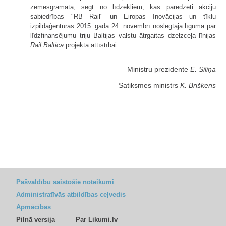
zemesgrāmatā, segt no līdzekļiem, kas paredzēti akciju
sabiedrības "RB Rail" un Eiropas Inovācijas un tīklu
izpildaģentūras 2015. gada 24. novembrī noslēgtajā līgumā par
līdzfinansējumu triju Baltijas valstu ātrgaitas dzelzceļa līnijas
Rail Baltica
projekta attīstībai.
Ministru prezidente
E. Siliņa
Satiksmes ministrs
K. Briškens
Pašvaldību saistošie noteikumi
Administratīvās atbildības ceļvedis
Apmācības
Pilnā versija
Par Likumi.lv