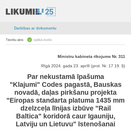
Darbības ar dokumentu
Tiesību akts:
spēkā esošs
Ministru kabineta rīkojums Nr. 311
Rīgā 2024. gada 23. aprīlī (prot. Nr. 17 19. §)
Par nekustamā īpašuma
"Klajumi" Codes pagastā, Bauskas
novadā, daļas pirkšanu projekta
"Eiropas standarta platuma 1435 mm
dzelzceļa līnijas izbūve "Rail
Baltica" koridorā caur Igauniju,
Latviju un Lietuvu" īstenošanai