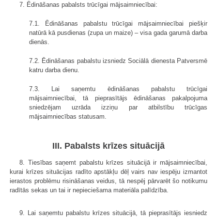
7. Ēdināšanas pabalsts trūcīgai mājsaimniecībai:
7.1. Ēdināšanas pabalstu trūcīgai mājsaimniecībai piešķir
natūrā kā pusdienas (zupa un maize) – visa gada garumā darba
dienās.
7.2. Ēdināšanas pabalstu izsniedz Sociālā dienesta Patversmē
katru darba dienu.
7.3. Lai saņemtu ēdināšanas pabalstu trūcīgai
mājsaimniecībai, tā pieprasītājs ēdināšanas pakalpojuma
sniedzējam uzrāda izziņu par atbilstību trūcīgas
mājsaimniecības statusam.
III. Pabalsts krīzes situācijā
8. Tiesības saņemt pabalstu krīzes situācijā ir mājsaimniecībai,
kurai krīzes situācijas radīto apstākļu dēļ vairs nav iespēju izmantot
ierastos problēmu risināšanas veidus, tā nespēj pārvarēt šo notikumu
radītās sekas un tai ir nepieciešama materiāla palīdzība.
9. Lai saņemtu pabalstu krīzes situācijā, tā pieprasītājs iesniedz