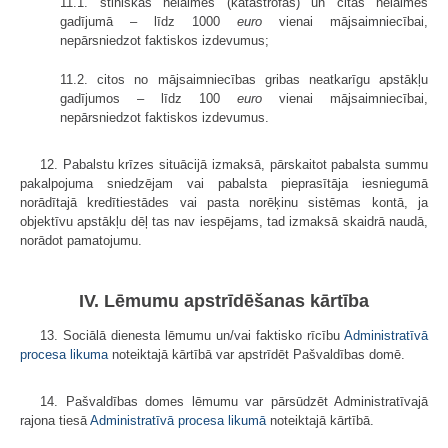
11.1. stihiskas nelaimes (katastrofas) un citas nelaimes
gadījumā – līdz 1000
euro
vienai mājsaimniecībai,
nepārsniedzot faktiskos izdevumus;
11.2. citos no mājsaimniecības gribas neatkarīgu apstākļu
gadījumos – līdz 100
euro
vienai mājsaimniecībai,
nepārsniedzot faktiskos izdevumus.
12. Pabalstu krīzes situācijā izmaksā, pārskaitot pabalsta summu
pakalpojuma sniedzējam vai pabalsta pieprasītāja iesniegumā
norādītajā kredītiestādes vai pasta norēķinu sistēmas kontā, ja
objektīvu apstākļu dēļ tas nav iespējams, tad izmaksā skaidrā naudā,
norādot pamatojumu.
IV. Lēmumu apstrīdēšanas kārtība
13. Sociālā dienesta lēmumu un/vai faktisko rīcību
Administratīvā
procesa likuma
noteiktajā kārtībā var apstrīdēt Pašvaldības domē.
14. Pašvaldības domes lēmumu var pārsūdzēt Administratīvajā
rajona tiesā
Administratīvā procesa likumā
noteiktajā kārtībā.