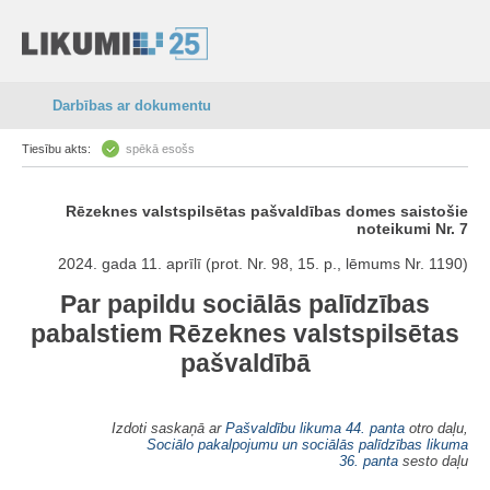
Darbības ar dokumentu
Tiesību akts:
spēkā esošs
Rēzeknes valstspilsētas pašvaldības domes saistošie
noteikumi Nr. 7
2024. gada 11. aprīlī (prot. Nr. 98, 15. p., lēmums Nr. 1190)
Par papildu sociālās palīdzības
pabalstiem Rēzeknes valstspilsētas
pašvaldībā
Izdoti saskaņā ar
Pašvaldību likuma
44. panta
otro daļu,
Sociālo pakalpojumu un sociālās palīdzības likuma
36. panta
sesto daļu