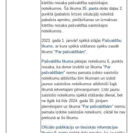
kārtību nosaka pašvaldība saistošajos
noteikumos. Šā likuma
35. panta
otrās daļas 2.
punktā (pabalsts krīzes situācijā) noteiktā
pabalsta apmēru, piešķiršanas un izmaksas
kārtību nosaka pašvaldība saistošajos
noteikumos.
2023. gada 1. janvārī spēkā stājās
Pašvaldību
likums
, ar kura spēkā stāšanos spēku zaudē
likums "
Par pašvaldībām
".
Pašvaldību likuma
pārejas noteikumu 6. punkts
nosaka, ka dome izvērtē uz likuma "
Par
pašvaldībām
" normu pamata izdoto saistošo
noteikumu atbilstību šim likumam un izdod
jaunus saistošos noteikumus atbilstoši šajā
likumā ietvertajam pilnvarojumam. Līdz jaunu
saistošo noteikumu spēkā stāšanās dienai, bet
ne ilgāk kā līdz 2024. gada 30. jūnijam
piemērojami uz likuma "
Par pašvaldībām
" normu
pamata izdotie saistošie noteikumi, ciktāl tie nav
pretrunā ar šo likumu.
Oficiālo publikāciju un tiesiskās informācijas
likuma
9. panta
piektā daļa nosaka, ka, ja spēku