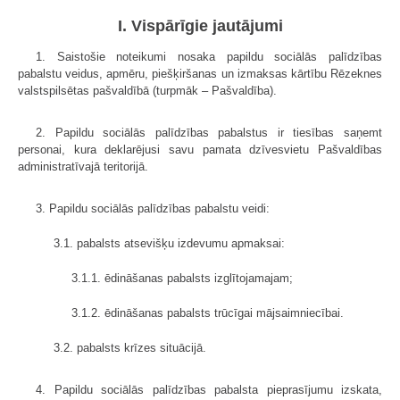
I. Vispārīgie jautājumi
1. Saistošie noteikumi nosaka papildu sociālās palīdzības
pabalstu veidus, apmēru, piešķiršanas un izmaksas kārtību Rēzeknes
valstspilsētas pašvaldībā (turpmāk – Pašvaldība).
2. Papildu sociālās palīdzības pabalstus ir tiesības saņemt
personai, kura deklarējusi savu pamata dzīvesvietu Pašvaldības
administratīvajā teritorijā.
3. Papildu sociālās palīdzības pabalstu veidi:
3.1. pabalsts atsevišķu izdevumu apmaksai:
3.1.1. ēdināšanas pabalsts izglītojamajam;
3.1.2. ēdināšanas pabalsts trūcīgai mājsaimniecībai.
3.2. pabalsts krīzes situācijā.
4. Papildu sociālās palīdzības pabalsta pieprasījumu izskata,