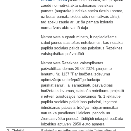
zaudē normatīvā akta izdošanas tiesiskais
pamats (augstāka juridiska spēka tiesību norma,
uz kuras pamata izdots cits normatīvais akts),
tad spēku zaudē arī uz šā pamata izdotais
normatīvais akts vai tā daļa.
Ņemot vērā augstāk minēto, ir nepieciešams
izdod jaunus saistošos noteikumus, kas nosaka
papildu sociālās palīdzības pabalstus Rēzeknes
valstspilsētas pašvaldībā.
Ņemot vērā Rēzeknes valstspilsētas
pašvaldības domes 29.02.2024. pieņemto
lēmumu Nr. 1137 "Par budžeta izdevumu
optimizāciju un brīvprātīgo funkciju
pārskatīšanu", lai samazinātu pašvaldības
budžeta izdevumus, saistošo noteikumu projektā
ir ietveri Saistošajos noteikumos Nr. 1 iekļautie
papildu sociālās palīdzības pabalsti, izņemot
ēdināšanas pabalsts trūcīgai mājsaimniecībai
natūrā kā pusdienas Lieldienu periodā un
Ziemassvētku periodā, tādējādi ietaupot budžeta
euro
līdzekļus aptuveni 2950
apmērā.
2. Fiskālā
Saistošo noteikumu projekta īstenošanai