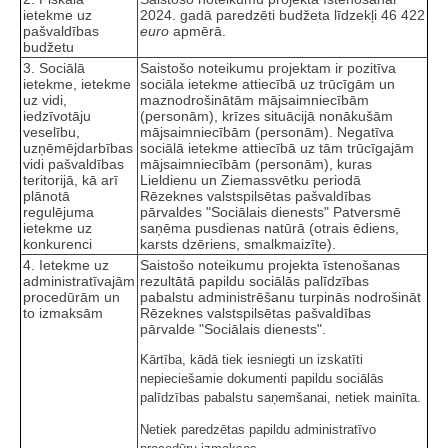
ietekme uz
2024. gadā paredzēti budžeta līdzekļi 46 422
pašvaldības
euro
apmērā.
budžetu
3. Sociālā
Saistošo noteikumu projektam ir pozitīva
ietekme, ietekme
sociāla ietekme attiecībā uz trūcīgām un
uz vidi,
maznodrošinātām mājsaimniecībām
iedzīvotāju
(personām), krīzes situācijā nonākušām
veselību,
mājsaimniecībām (personām). Negatīva
uzņēmējdarbības
sociālā ietekme attiecībā uz tām trūcīgajām
vidi pašvaldības
mājsaimniecībām (personām), kuras
teritorijā, kā arī
Lieldienu un Ziemassvētku periodā
plānotā
Rēzeknes valstspilsētas pašvaldības
regulējuma
pārvaldes "Sociālais dienests" Patversmē
ietekme uz
saņēma pusdienas natūrā (otrais ēdiens,
konkurenci
karsts dzēriens, smalkmaizīte).
4. Ietekme uz
Saistošo noteikumu projekta īstenošanas
administratīvajām
rezultātā papildu sociālās palīdzības
procedūrām un
pabalstu administrēšanu turpinās nodrošināt
to izmaksām
Rēzeknes valstspilsētas pašvaldības
pārvalde "Sociālais dienests".
Kārtība, kādā tiek iesniegti un izskatīti
nepieciešamie dokumenti papildu sociālās
palīdzības pabalstu saņemšanai, netiek mainīta.
Netiek paredzētas papildu administratīvo