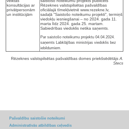
veiktās
saistošo noteikumu projekts publicēts
konsultācijas ar
Rēzeknes valstspilsētas pašvaldības
privātpersonām
oficiālajā tīmekļvietnē www.rezekne.lv,
un institūcijām
sadaļā "Saistošo noteikumu projekti", termiņš
viedokļu iesniegšanai – no 2024. gada 11.
marta līdz 2024. gada 25. martam.
Sabiedrības viedoklis netika saņemts.
Par saistošo noteikumu projektu 04.04.2024.
saņemts Labklājības ministrijas viedoklis bez
iebildumiem.
Rēzeknes valstspilsētas pašvaldības domes priekšsēdētājs
A.
Stecs
Pašvaldību saistošie noteikumi
Administratīvās atbildības ceļvedis