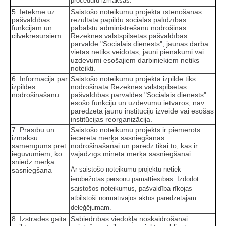
procedūru izmaksas.
5. Ietekme uz
Saistošo noteikumu projekta īstenošanas
pašvaldības
rezultātā papildu sociālās palīdzības
funkcijām un
pabalstu administrēšanu nodrošinās
cilvēkresursiem
Rēzeknes valstspilsētas pašvaldības
pārvalde "Sociālais dienests", jaunas darba
vietas netiks veidotas, jauni pienākumi vai
uzdevumi esošajiem darbiniekiem netiks
noteikti.
6. Informācija par
Saistošo noteikumu projekta izpilde tiks
izpildes
nodrošināta Rēzeknes valstspilsētas
nodrošināšanu
pašvaldības pārvaldes "Sociālais dienests"
esošo funkciju un uzdevumu ietvaros, nav
paredzēta jaunu institūciju izveide vai esošās
institūcijas reorganizācija.
7. Prasību un
Saistošo noteikumu projekts ir piemērots
izmaksu
iecerētā mērķa sasniegšanas
samērīgums pret
nodrošināšanai un paredz tikai to, kas ir
ieguvumiem, ko
vajadzīgs minētā mērķa sasniegšanai.
sniedz mērķa
Ar saistošo noteikumu projektu netiek
sasniegšana
ierobežotas personu pamattiesības. Izdodot
saistošos noteikumus, pašvaldība rīkojas
atbilstoši normatīvajos aktos paredzētajam
deleģējumam.
8. Izstrādes gaitā
Sabiedrības viedokļa noskaidrošanai