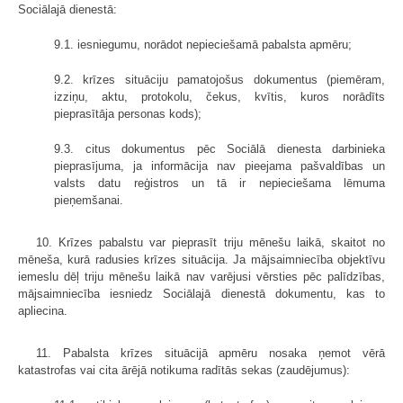
Sociālajā dienestā:
9.1. iesniegumu, norādot nepieciešamā pabalsta apmēru;
9.2. krīzes situāciju pamatojošus dokumentus (piemēram,
izziņu, aktu, protokolu, čekus, kvītis, kuros norādīts
pieprasītāja personas kods);
9.3. citus dokumentus pēc Sociālā dienesta darbinieka
pieprasījuma, ja informācija nav pieejama pašvaldības un
valsts datu reģistros un tā ir nepieciešama lēmuma
pieņemšanai.
10. Krīzes pabalstu var pieprasīt triju mēnešu laikā, skaitot no
mēneša, kurā radusies krīzes situācija. Ja mājsaimniecība objektīvu
iemeslu dēļ triju mēnešu laikā nav varējusi vērsties pēc palīdzības,
mājsaimniecība iesniedz Sociālajā dienestā dokumentu, kas to
apliecina.
11. Pabalsta krīzes situācijā apmēru nosaka ņemot vērā
katastrofas vai cita ārējā notikuma radītās sekas (zaudējumus):