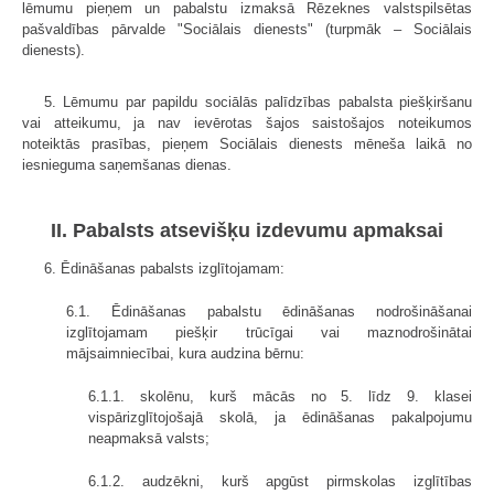
lēmumu pieņem un pabalstu izmaksā Rēzeknes valstspilsētas
pašvaldības pārvalde "Sociālais dienests" (turpmāk – Sociālais
dienests).
5. Lēmumu par papildu sociālās palīdzības pabalsta piešķiršanu
vai atteikumu, ja nav ievērotas šajos saistošajos noteikumos
noteiktās prasības, pieņem Sociālais dienests mēneša laikā no
iesnieguma saņemšanas dienas.
II. Pabalsts atsevišķu izdevumu apmaksai
6. Ēdināšanas pabalsts izglītojamam:
6.1. Ēdināšanas pabalstu ēdināšanas nodrošināšanai
izglītojamam piešķir trūcīgai vai maznodrošinātai
mājsaimniecībai, kura audzina bērnu:
6.1.1. skolēnu, kurš mācās no 5. līdz 9. klasei
vispārizglītojošajā skolā, ja ēdināšanas pakalpojumu
neapmaksā valsts;
6.1.2. audzēkni, kurš apgūst pirmskolas izglītības