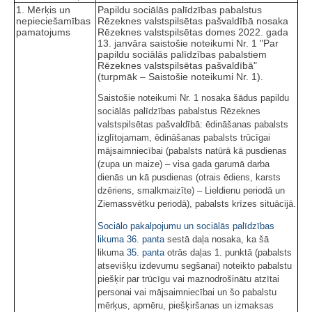
1. Mērķis un
Papildu sociālās palīdzības pabalstus
nepieciešamības
Rēzeknes valstspilsētas pašvaldībā nosaka
pamatojums
Rēzeknes valstspilsētas domes 2022. gada
13. janvāra saistošie noteikumi Nr. 1 "Par
papildu sociālās palīdzības pabalstiem
Rēzeknes valstspilsētas pašvaldībā"
(turpmāk – Saistošie noteikumi Nr. 1).
Saistošie noteikumi Nr. 1 nosaka šādus papildu
sociālās palīdzības pabalstus Rēzeknes
valstspilsētas pašvaldībā: ēdināšanas pabalsts
izglītojamam, ēdināšanas pabalsts trūcīgai
mājsaimniecībai (pabalsts natūrā kā pusdienas
(zupa un maize) – visa gada garumā darba
dienās un kā pusdienas (otrais ēdiens, karsts
dzēriens, smalkmaizīte) – Lieldienu periodā un
Ziemassvētku periodā), pabalsts krīzes situācijā.
Sociālo pakalpojumu un sociālās palīdzības
likuma
36. panta
sestā daļa nosaka, ka šā
likuma
35. panta
otrās daļas 1. punktā (pabalsts
atsevišķu izdevumu segšanai) noteikto pabalstu
piešķir par trūcīgu vai maznodrošinātu atzītai
personai vai mājsaimniecībai un šo pabalstu
mērķus, apmēru, piešķiršanas un izmaksas