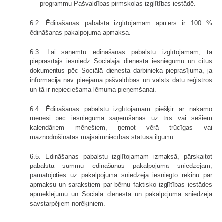
programmu Pašvaldības pirmskolas izglītības iestādē.
6.2. Ēdināšanas pabalsta izglītojamam apmērs ir 100 %
ēdināšanas pakalpojuma apmaksa.
6.3. Lai saņemtu ēdināšanas pabalstu izglītojamam, tā
pieprasītājs iesniedz Sociālajā dienestā iesniegumu un citus
dokumentus pēc Sociālā dienesta darbinieka pieprasījuma, ja
informācija nav pieejama pašvaldības un valsts datu reģistros
un tā ir nepieciešama lēmuma pieņemšanai.
6.4. Ēdināšanas pabalstu izglītojamam piešķir ar nākamo
mēnesi pēc iesnieguma saņemšanas uz trīs vai sešiem
kalendāriem mēnešiem, ņemot vērā trūcīgas vai
maznodrošinātas mājsaimniecības statusa ilgumu.
6.5. Ēdināšanas pabalstu izglītojamam izmaksā, pārskaitot
pabalsta summu ēdināšanas pakalpojuma sniedzējam,
pamatojoties uz pakalpojuma sniedzēja iesniegto rēķinu par
apmaksu un sarakstiem par bērnu faktisko izglītības iestādes
apmeklējumu un Sociālā dienesta un pakalpojuma sniedzēja
savstarpējiem norēķiniem.