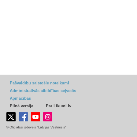
Pašvaldību saistošie noteikumi
Administratīvās atbildības ceļvedis
Apmācības
Pilnā versija
Par Likumi.lv
© Oficiālais izdevējs "Latvijas Vēstnesis"