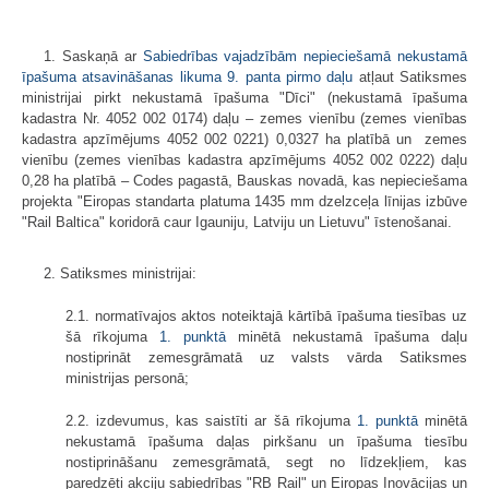
1. Saskaņā ar
Sabiedrības vajadzībām nepieciešamā nekustamā
īpašuma atsavināšanas likuma 9. panta pirmo daļu
atļaut Satiksmes
ministrijai pirkt nekustamā īpašuma "Dīci" (nekustamā īpašuma
kadastra Nr. 4052 002 0174) daļu – zemes vienību (zemes vienības
kadastra apzīmējums 4052 002 0221) 0,0327 ha platībā un zemes
vienību (zemes vienības kadastra apzīmējums 4052 002 0222) daļu
0,28 ha platībā – Codes pagastā, Bauskas novadā, kas nepieciešama
projekta "Eiropas standarta platuma 1435 mm dzelzceļa līnijas izbūve
"Rail Baltica" koridorā caur Igauniju, Latviju un Lietuvu" īstenošanai.
2. Satiksmes ministrijai:
2.1. normatīvajos aktos noteiktajā kārtībā īpašuma tiesības uz
šā rīkojuma
1. punktā
minētā nekustamā īpašuma daļu
nostiprināt zemesgrāmatā uz valsts vārda Satiksmes
ministrijas personā;
2.2. izdevumus, kas saistīti ar šā rīkojuma
1. punktā
minētā
nekustamā īpašuma daļas pirkšanu un īpašuma tiesību
nostiprināšanu zemesgrāmatā, segt no līdzekļiem, kas
paredzēti akciju sabiedrības "RB Rail" un Eiropas Inovācijas un