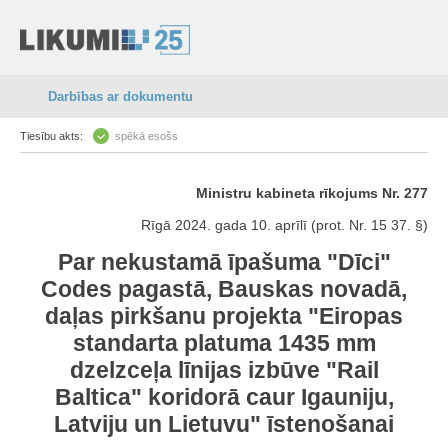
Darbības ar dokumentu
Tiesību akts:
spēkā esošs
Ministru kabineta rīkojums Nr. 277
Rīgā 2024. gada 10. aprīlī (prot. Nr. 15 37. §)
Par nekustamā īpašuma "Dīci"
Codes pagastā, Bauskas novadā,
daļas pirkšanu projekta "Eiropas
standarta platuma 1435 mm
dzelzceļa līnijas izbūve "Rail
Baltica" koridorā caur Igauniju,
Latviju un Lietuvu" īstenošanai