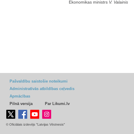
Ekonomikas ministrs
V. Valainis
Pašvaldību saistošie noteikumi
Administratīvās atbildības ceļvedis
Apmācības
Pilnā versija
Par Likumi.lv
© Oficiālais izdevējs "Latvijas Vēstnesis"