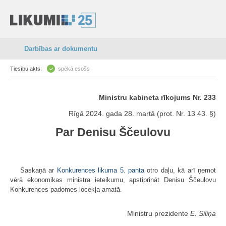
Darbības ar dokumentu
Tiesību akts:
spēkā esošs
Ministru kabineta rīkojums Nr. 233
Rīgā 2024. gada 28. martā (prot. Nr. 13 43. §)
Par Denisu Ščeulovu
Saskaņā ar
Konkurences likuma 5. panta
otro daļu, kā arī ņemot
vērā ekonomikas ministra ieteikumu, apstiprināt Denisu Ščeulovu
Konkurences padomes locekļa amatā.
Ministru prezidente
E. Siliņa