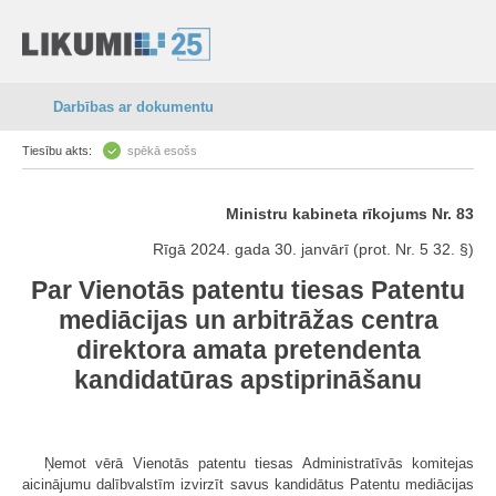
Darbības ar dokumentu
Tiesību akts:
spēkā esošs
Ministru kabineta rīkojums Nr. 83
Rīgā 2024. gada 30. janvārī (prot. Nr. 5 32. §)
Par Vienotās patentu tiesas Patentu
mediācijas un arbitrāžas centra
direktora amata pretendenta
kandidatūras apstiprināšanu
Ņemot vērā Vienotās patentu tiesas Administratīvās komitejas
aicinājumu dalībvalstīm izvirzīt savus kandidātus Patentu mediācijas