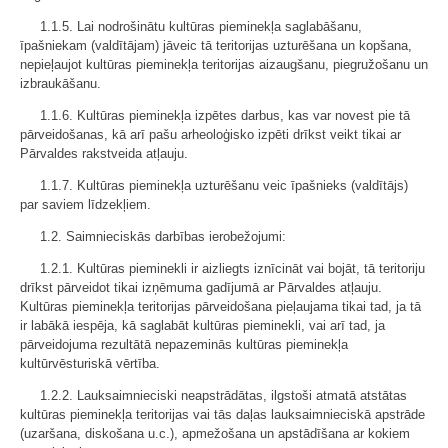
1.1.5. Lai nodrošinātu kultūras pieminekļa saglabāšanu,
īpašniekam (valdītājam) jāveic tā teritorijas uzturēšana un kopšana,
nepieļaujot kultūras pieminekļa teritorijas aizaugšanu, piegružošanu un
izbraukāšanu.
1.1.6. Kultūras pieminekļa izpētes darbus, kas var novest pie tā
pārveidošanas, kā arī pašu arheoloģisko izpēti drīkst veikt tikai ar
Pārvaldes rakstveida atļauju.
1.1.7. Kultūras pieminekļa uzturēšanu veic īpašnieks (valdītājs)
par saviem līdzekļiem.
1.2. Saimnieciskās darbības ierobežojumi:
1.2.1. Kultūras pieminekli ir aizliegts iznīcināt vai bojāt, tā teritoriju
drīkst pārveidot tikai izņēmuma gadījumā ar Pārvaldes atļauju.
Kultūras pieminekļa teritorijas pārveidošana pieļaujama tikai tad, ja tā
ir labākā iespēja, kā saglabāt kultūras pieminekli, vai arī tad, ja
pārveidojuma rezultātā nepazeminās kultūras pieminekļa
kultūrvēsturiskā vērtība.
1.2.2. Lauksaimnieciski neapstrādātas, ilgstoši atmatā atstātas
kultūras pieminekļa teritorijas vai tās daļas lauksaimnieciskā apstrāde
(uzaršana, diskošana u.c.), apmežošana un apstādīšana ar kokiem