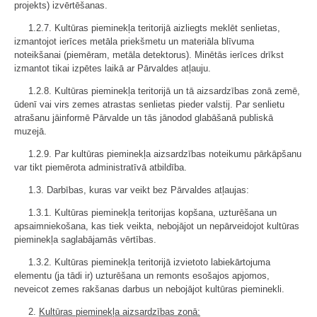
projekts) izvērtēšanas.
1.2.7. Kultūras pieminekļa teritorijā aizliegts meklēt senlietas,
izmantojot ierīces metāla priekšmetu un materiāla blīvuma
noteikšanai (piemēram, metāla detektorus). Minētās ierīces drīkst
izmantot tikai izpētes laikā ar Pārvaldes atļauju.
1.2.8. Kultūras pieminekļa teritorijā un tā aizsardzības zonā zemē,
ūdenī vai virs zemes atrastas senlietas pieder valstij. Par senlietu
atrašanu jāinformē Pārvalde un tās jānodod glabāšanā publiskā
muzejā.
1.2.9. Par kultūras pieminekļa aizsardzības noteikumu pārkāpšanu
var tikt piemērota administratīvā atbildība.
1.3. Darbības, kuras var veikt bez Pārvaldes atļaujas:
1.3.1. Kultūras pieminekļa teritorijas kopšana, uzturēšana un
apsaimniekošana, kas tiek veikta, nebojājot un nepārveidojot kultūras
pieminekļa saglabājamās vērtības.
1.3.2. Kultūras pieminekļa teritorijā izvietoto labiekārtojuma
elementu (ja tādi ir) uzturēšana un remonts esošajos apjomos,
neveicot zemes rakšanas darbus un nebojājot kultūras pieminekli.
2.
Kultūras pieminekļa aizsardzības zonā: