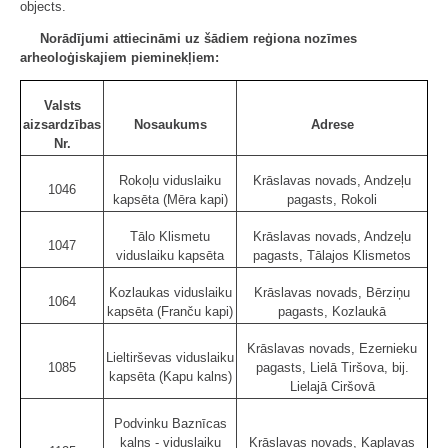
objects.
Norādījumi attiecināmi uz šādiem reģiona nozīmes
arheoloģiskajiem pieminekļiem:
Valsts
aizsardzības
Nosaukums
Adrese
Nr.
Rokoļu viduslaiku
Krāslavas novads, Andzeļu
1046
kapsēta (Mēra kapi)
pagasts, Rokoli
Tālo Klismetu
Krāslavas novads, Andzeļu
1047
viduslaiku kapsēta
pagasts, Tālajos Klismetos
Kozlaukas viduslaiku
Krāslavas novads, Bērziņu
1064
kapsēta (Franču kapi)
pagasts, Kozlaukā
Krāslavas novads, Ezernieku
Lieltirševas viduslaiku
1085
pagasts, Lielā Tiršova, bij.
kapsēta (Kapu kalns)
Lielajā Ciršovā
Podvinku Baznīcas
kalns - viduslaiku
Krāslavas novads, Kaplavas