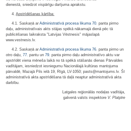
dienestā, sniedzot vispārīgu darījuma aprakstu.
4.
Apstrīdēšanas kārtība:
4.1. Saskaņā ar
Administratīvā procesa likuma
70.
panta pirmo
daļu, administratīvais akts stājas spēkā nākamajā dienā pēc tā
publicēšanas laikraksta "Latvijas Vēstnesis" mājaslapā
www.vestnesis.lv.
4.2. Saskaņā ar
Administratīvā procesa likuma
76.
panta pirmo un
otro daļu,
77.
pantu un
79.
panta pirmo daļu administratīvo aktu var
apstrīdēt viena mēneša laikā no tā spēkā stāšanās dienas Pārvaldes
vadītājam, iesniedzot iesniegumu Nacionālajā kultūras mantojuma
pārvaldē, Mazajā Pils ielā 19, Rīgā, LV-1050; pasts@mantojums.lv. Šī
administratīvā akta apstrīdēšana tā daļā neaptur administratīvā akta
darbību.
Latgales reģionālās nodaļas vadītāja,
galvenā valsts inspektore
V. Platpīre