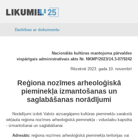
Darbības ar dokumentu
Nacionālās kultūras mantojuma pārvaldes
vispārīgais administratīvais akts Nr. NKMP/2023/14.3-07/9242
Rēzeknē 2023. gada 10. novembrī
Reģiona nozīmes arheoloģiskā
pieminekļa izmantošanas un
saglabāšanas norādījumi
Norādījumi izdoti Valsts aizsargājamo kultūras pieminekļu sarakstā
iekļauta reģiona nozīmes arheoloģiskā pieminekļa - viduslaiku kapsēta
- izmantošanai un saglabāšanai.
Adresāts:
reģiona nozīmes arheoloģiskā pieminekļa teritorijas vai