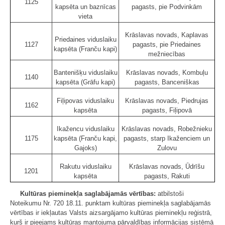
1125
kapsēta un baznīcas
pagasts, pie Podvinkām
vieta
Krāslavas novads, Kaplavas
Priedaines viduslaiku
1127
pagasts, pie Priedaines
kapsēta (Franču kapi)
mežniecības
Bantenišķu viduslaiku
Krāslavas novads, Kombuļu
1140
kapsēta (Grāfu kapi)
pagasts, Banceniškas
Fiļipovas viduslaiku
Krāslavas novads, Piedrujas
1162
kapsēta
pagasts, Fiļipovā
Ikažencu viduslaiku
Krāslavas novads, Robežnieku
1175
kapsēta (Franču kapi,
pagasts, starp Ikaženciem un
Gajoks)
Zulovu
Rakutu viduslaiku
Krāslavas novads, Ūdrīšu
1201
kapsēta
pagasts, Rakuti
Kultūras pieminekļa saglabājamās vērtības:
atbilstoši
Noteikumu Nr. 720 18.11. punktam kultūras pieminekļa saglabājamās
vērtības ir iekļautas Valsts aizsargājamo kultūras pieminekļu reģistrā,
kurš ir pieejams kultūras mantojuma pārvaldības informācijas sistēmā