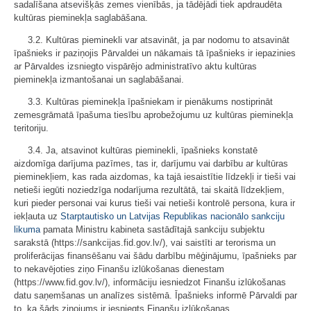
sadalīšana atsevišķās zemes vienībās, ja tādējādi tiek apdraudēta
kultūras pieminekļa saglabāšana.
3.2. Kultūras pieminekli var atsavināt, ja par nodomu to atsavināt
īpašnieks ir paziņojis Pārvaldei un nākamais tā īpašnieks ir iepazinies
ar Pārvaldes izsniegto vispārējo administratīvo aktu kultūras
pieminekļa izmantošanai un saglabāšanai.
3.3. Kultūras pieminekļa īpašniekam ir pienākums nostiprināt
zemesgrāmatā īpašuma tiesību aprobežojumu uz kultūras pieminekļa
teritoriju.
3.4. Ja, atsavinot kultūras pieminekli, īpašnieks konstatē
aizdomīga darījuma pazīmes, tas ir, darījumu vai darbību ar kultūras
pieminekļiem, kas rada aizdomas, ka tajā iesaistītie līdzekļi ir tieši vai
netieši iegūti noziedzīga nodarījuma rezultātā, tai skaitā līdzekļiem,
kuri pieder personai vai kurus tieši vai netieši kontrolē persona, kura ir
iekļauta uz
Starptautisko un Latvijas Republikas nacionālo sankciju
likuma
pamata Ministru kabineta sastādītajā sankciju subjektu
sarakstā (https://sankcijas.fid.gov.lv/), vai saistīti ar terorisma un
proliferācijas finansēšanu vai šādu darbību mēģinājumu, īpašnieks par
to nekavējoties ziņo Finanšu izlūkošanas dienestam
(https://www.fid.gov.lv/), informāciju iesniedzot Finanšu izlūkošanas
datu saņemšanas un analīzes sistēmā. Īpašnieks informē Pārvaldi par
to, ka šāds ziņojums ir iesniegts Finanšu izlūkošanas