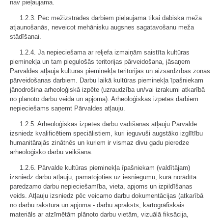
nav pieļaujama.
1.2.3. Pēc mežizstrādes darbiem pieļaujama tikai dabiska meža
atjaunošanās, neveicot mehānisku augsnes sagatavošanu meža
stādīšanai.
1.2.4. Ja nepieciešama ar reljefa izmaiņām saistīta kultūras
pieminekļa un tam piegulošās teritorijas pārveidošana, jāsaņem
Pārvaldes atļauja kultūras pieminekļa teritorijas un aizsardzības zonas
pārveidošanas darbiem. Darbu laikā kultūras pieminekļa īpašniekam
jānodrošina arheoloģiskā izpēte (uzraudzība un/vai izrakumi atkarībā
no plānoto darbu veida un apjoma). Arheoloģiskās izpētes darbiem
nepieciešams saņemt Pārvaldes atļauju.
1.2.5. Arheoloģiskās izpētes darbu vadīšanas atļauju Pārvalde
izsniedz kvalificētiem speciālistiem, kuri ieguvuši augstāko izglītību
humanitārajās zinātnēs un kuriem ir vismaz divu gadu pieredze
arheoloģisko darbu veikšanā.
1.2.6. Pārvalde kultūras pieminekļa īpašniekam (valdītājam)
izsniedz darbu atļauju, pamatojoties uz iesniegumu, kurā norādīta
paredzamo darbu nepieciešamība, vieta, apjoms un izpildīšanas
veids. Atļauju izsniedz pēc veicamo darbu dokumentācijas (atkarībā
no darbu rakstura un apjoma - darbu apraksts, kartogrāfiskais
materiāls ar atzīmētām plānoto darbu vietām, vizuālā fiksācija,