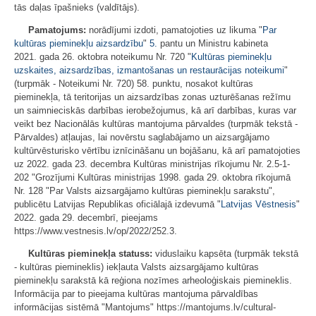
tās daļas īpašnieks (valdītājs).
Pamatojums:
norādījumi izdoti, pamatojoties uz likuma "
Par
kultūras pieminekļu aizsardzību
"
5.
pantu un Ministru kabineta
2021. gada 26. oktobra noteikumu Nr. 720 "
Kultūras pieminekļu
uzskaites, aizsardzības, izmantošanas un restaurācijas noteikumi
"
(turpmāk - Noteikumi Nr. 720) 58. punktu, nosakot kultūras
pieminekļa, tā teritorijas un aizsardzības zonas uzturēšanas režīmu
un saimnieciskās darbības ierobežojumus, kā arī darbības, kuras var
veikt bez Nacionālās kultūras mantojuma pārvaldes (turpmāk tekstā -
Pārvaldes) atļaujas, lai novērstu saglabājamo un aizsargājamo
kultūrvēsturisko vērtību iznīcināšanu un bojāšanu, kā arī pamatojoties
uz 2022. gada 23. decembra Kultūras ministrijas rīkojumu Nr. 2.5-1-
202 "Grozījumi Kultūras ministrijas 1998. gada 29. oktobra rīkojumā
Nr. 128 "Par Valsts aizsargājamo kultūras pieminekļu sarakstu",
publicētu Latvijas Republikas oficiālajā izdevumā "
Latvijas Vēstnesis
"
2022. gada 29. decembrī, pieejams
https://www.vestnesis.lv/op/2022/252.3.
Kultūras pieminekļa statuss:
viduslaiku kapsēta (turpmāk tekstā
- kultūras piemineklis) iekļauta Valsts aizsargājamo kultūras
pieminekļu sarakstā kā reģiona nozīmes arheoloģiskais piemineklis.
Informācija par to pieejama kultūras mantojuma pārvaldības
informācijas sistēmā "Mantojums" https://mantojums.lv/cultural-