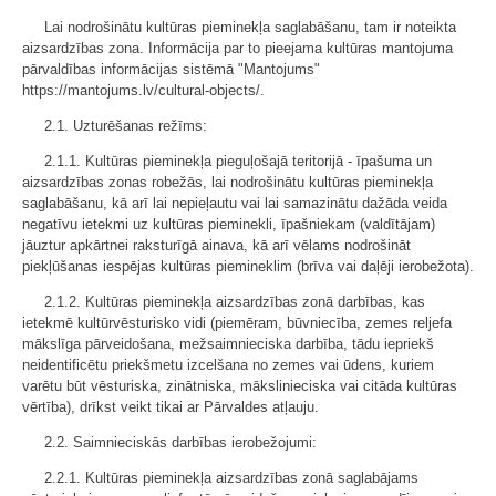
Lai nodrošinātu kultūras pieminekļa saglabāšanu, tam ir noteikta
aizsardzības zona. Informācija par to pieejama kultūras mantojuma
pārvaldības informācijas sistēmā "Mantojums"
https://mantojums.lv/cultural-objects/.
2.1. Uzturēšanas režīms:
2.1.1. Kultūras pieminekļa pieguļošajā teritorijā - īpašuma un
aizsardzības zonas robežās, lai nodrošinātu kultūras pieminekļa
saglabāšanu, kā arī lai nepieļautu vai lai samazinātu dažāda veida
negatīvu ietekmi uz kultūras pieminekli, īpašniekam (valdītājam)
jāuztur apkārtnei raksturīgā ainava, kā arī vēlams nodrošināt
piekļūšanas iespējas kultūras piemineklim (brīva vai daļēji ierobežota).
2.1.2. Kultūras pieminekļa aizsardzības zonā darbības, kas
ietekmē kultūrvēsturisko vidi (piemēram, būvniecība, zemes reljefa
mākslīga pārveidošana, mežsaimnieciska darbība, tādu iepriekš
neidentificētu priekšmetu izcelšana no zemes vai ūdens, kuriem
varētu būt vēsturiska, zinātniska, mākslinieciska vai citāda kultūras
vērtība), drīkst veikt tikai ar Pārvaldes atļauju.
2.2. Saimnieciskās darbības ierobežojumi:
2.2.1. Kultūras pieminekļa aizsardzības zonā saglabājams