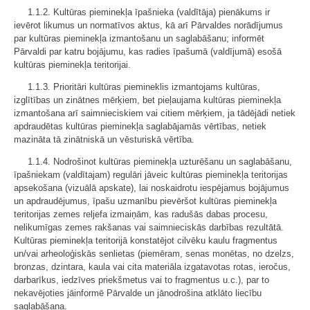
1.1.2. Kultūras pieminekļa īpašnieka (valdītāja) pienākums ir
ievērot likumus un normatīvos aktus, kā arī Pārvaldes norādījumus
par kultūras pieminekļa izmantošanu un saglabāšanu; informēt
Pārvaldi par katru bojājumu, kas radies īpašumā (valdījumā) esošā
kultūras pieminekļa teritorijai.
1.1.3. Prioritāri kultūras piemineklis izmantojams kultūras,
izglītības un zinātnes mērķiem, bet pieļaujama kultūras pieminekļa
izmantošana arī saimnieciskiem vai citiem mērķiem, ja tādējādi netiek
apdraudētas kultūras pieminekļa saglabājamās vērtības, netiek
mazināta tā zinātniskā un vēsturiskā vērtība.
1.1.4. Nodrošinot kultūras pieminekļa uzturēšanu un saglabāšanu,
īpašniekam (valdītajam) regulāri jāveic kultūras pieminekļa teritorijas
apsekošana (vizuālā apskate), lai noskaidrotu iespējamus bojājumus
un apdraudējumus, īpašu uzmanību pievēršot kultūras pieminekļa
teritorijas zemes reljefa izmaiņām, kas radušās dabas procesu,
nelikumīgas zemes rakšanas vai saimnieciskās darbības rezultātā.
Kultūras pieminekļa teritorijā konstatējot cilvēku kaulu fragmentus
un/vai arheoloģiskās senlietas (piemēram, senas monētas, no dzelzs,
bronzas, dzintara, kaula vai cita materiāla izgatavotas rotas, ieročus,
darbarīkus, iedzīves priekšmetus vai to fragmentus u.c.), par to
nekavējoties jāinformē Pārvalde un jānodrošina atklāto liecību
saglabāšana.