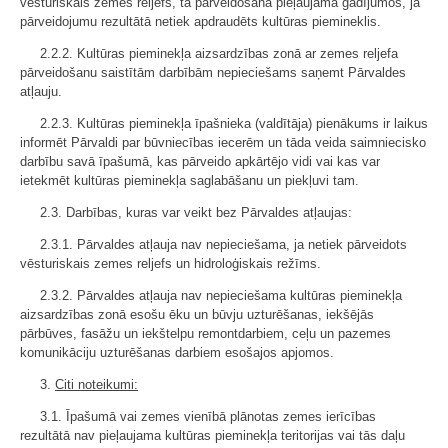
vēsturiskais zemes reljefs, tā pārveidošana pieļaujama gadījumos, ja
pārveidojumu rezultātā netiek apdraudēts kultūras piemineklis.
2.2.2. Kultūras pieminekļa aizsardzības zonā ar zemes reljefa
pārveidošanu saistītām darbībām nepieciešams saņemt Pārvaldes
atļauju.
2.2.3. Kultūras pieminekļa īpašnieka (valdītāja) pienākums ir laikus
informēt Pārvaldi par būvniecības iecerēm un tāda veida saimniecisko
darbību savā īpašumā, kas pārveido apkārtējo vidi vai kas var
ietekmēt kultūras pieminekļa saglabāšanu un piekļuvi tam.
2.3. Darbības, kuras var veikt bez Pārvaldes atļaujas:
2.3.1. Pārvaldes atļauja nav nepieciešama, ja netiek pārveidots
vēsturiskais zemes reljefs un hidroloģiskais režīms.
2.3.2. Pārvaldes atļauja nav nepieciešama kultūras pieminekļa
aizsardzības zonā esošu ēku un būvju uzturēšanas, iekšējās
pārbūves, fasāžu un iekštelpu remontdarbiem, ceļu un pazemes
komunikāciju uzturēšanas darbiem esošajos apjomos.
3.
Citi noteikumi:
3.1. Īpašumā vai zemes vienībā plānotas zemes ierīcības
rezultātā nav pieļaujama kultūras pieminekļa teritorijas vai tās daļu