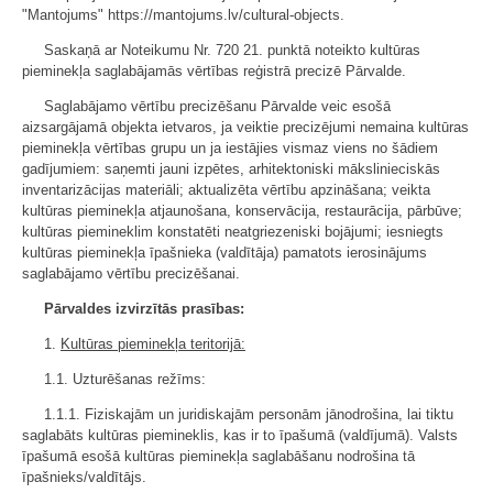
"Mantojums" https://mantojums.lv/cultural-objects.
Saskaņā ar Noteikumu Nr. 720 21. punktā noteikto kultūras
pieminekļa saglabājamās vērtības reģistrā precizē Pārvalde.
Saglabājamo vērtību precizēšanu Pārvalde veic esošā
aizsargājamā objekta ietvaros, ja veiktie precizējumi nemaina kultūras
pieminekļa vērtības grupu un ja iestājies vismaz viens no šādiem
gadījumiem: saņemti jauni izpētes, arhitektoniski mākslinieciskās
inventarizācijas materiāli; aktualizēta vērtību apzināšana; veikta
kultūras pieminekļa atjaunošana, konservācija, restaurācija, pārbūve;
kultūras piemineklim konstatēti neatgriezeniski bojājumi; iesniegts
kultūras pieminekļa īpašnieka (valdītāja) pamatots ierosinājums
saglabājamo vērtību precizēšanai.
Pārvaldes izvirzītās prasības:
1.
Kultūras pieminekļa teritorijā:
1.1. Uzturēšanas režīms:
1.1.1. Fiziskajām un juridiskajām personām jānodrošina, lai tiktu
saglabāts kultūras piemineklis, kas ir to īpašumā (valdījumā). Valsts
īpašumā esošā kultūras pieminekļa saglabāšanu nodrošina tā
īpašnieks/valdītājs.