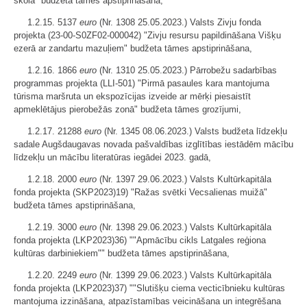
skola" budžeta tāmes apstiprināšana,
1.2.15. 5137
euro
(Nr. 1308 25.05.2023.) Valsts Zivju fonda
projekta (23-00-S0ZF02-000042) "Zivju resursu papildināšana Višķu
ezerā ar zandartu mazuļiem" budžeta tāmes apstiprināšana,
1.2.16. 1866
euro
(Nr. 1310 25.05.2023.) Pārrobežu sadarbības
programmas projekta (LLI-501) "Pirmā pasaules kara mantojuma
tūrisma maršruta un ekspozīcijas izveide ar mērķi piesaistīt
apmeklētājus pierobežās zonā" budžeta tāmes grozījumi,
1.2.17. 21288
euro
(Nr. 1345 08.06.2023.) Valsts budžeta līdzekļu
sadale Augšdaugavas novada pašvaldības izglītības iestādēm mācību
līdzekļu un mācību literatūras iegādei 2023. gadā,
1.2.18. 2000
euro
(Nr. 1397 29.06.2023.) Valsts Kultūrkapitāla
fonda projekta (SKP2023)19) "Ražas svētki Vecsalienas muižā"
budžeta tāmes apstiprināšana,
1.2.19. 3000
euro
(Nr. 1398 29.06.2023.) Valsts Kultūrkapitāla
fonda projekta (LKP2023)36) ""Apmācību cikls Latgales reģiona
kultūras darbiniekiem"" budžeta tāmes apstiprināšana,
1.2.20. 2249
euro
(Nr. 1399 29.06.2023.) Valsts Kultūrkapitāla
fonda projekta (LKP2023)37) ""Slutišķu ciema vecticībnieku kultūras
mantojuma izzināšana, atpazīstamības veicināšana un integrēšana