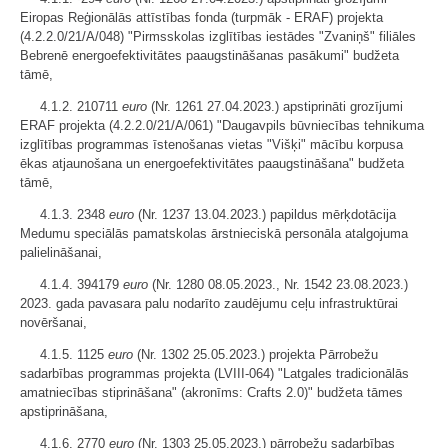
Eiropas Reģionālās attīstības fonda (turpmāk - ERAF) projekta
(4.2.2.0/21/A/048) "Pirmsskolas izglītības iestādes "Zvaniņš" filiāles
Bebrenē energoefektivitātes paaugstināšanas pasākumi" budžeta
tāmē,
4.1.2. 210711
euro
(Nr. 1261 27.04.2023.) apstiprināti grozījumi
ERAF projekta (4.2.2.0/21/A/061) "Daugavpils būvniecības tehnikuma
izglītības programmas īstenošanas vietas "Višķi" mācību korpusa
ēkas atjaunošana un energoefektivitātes paaugstināšana" budžeta
tāmē,
4.1.3. 2348
euro
(Nr. 1237 13.04.2023.) papildus mērķdotācija
Medumu speciālās pamatskolas ārstnieciskā personāla atalgojuma
palielināšanai,
4.1.4. 394179
euro
(Nr. 1280 08.05.2023., Nr. 1542 23.08.2023.)
2023. gada pavasara palu nodarīto zaudējumu ceļu infrastruktūrai
novēršanai,
4.1.5. 1125
euro
(Nr. 1302 25.05.2023.) projekta Pārrobežu
sadarbības programmas projekta (LVIII-064) "Latgales tradicionālās
amatniecības stiprināšana" (akronīms: Crafts 2.0)" budžeta tāmes
apstiprināšana,
4.1.6. 2770
euro
(Nr. 1303 25.05.2023.) pārrobežu sadarbības