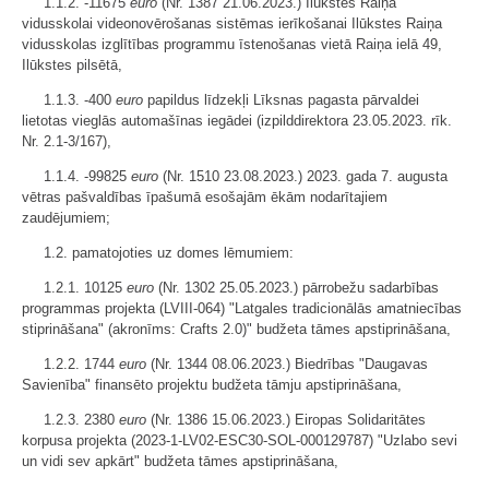
1.1.2. -11675
euro
(Nr. 1387 21.06.2023.) Ilūkstes Raiņa
vidusskolai videonovērošanas sistēmas ierīkošanai Ilūkstes Raiņa
vidusskolas izglītības programmu īstenošanas vietā Raiņa ielā 49,
Ilūkstes pilsētā,
1.1.3. -400
euro
papildus līdzekļi Līksnas pagasta pārvaldei
lietotas vieglās automašīnas iegādei (izpilddirektora 23.05.2023. rīk.
Nr. 2.1-3/167),
1.1.4. -99825
euro
(Nr. 1510 23.08.2023.) 2023. gada 7. augusta
vētras pašvaldības īpašumā esošajām ēkām nodarītajiem
zaudējumiem;
1.2. pamatojoties uz domes lēmumiem:
1.2.1. 10125
euro
(Nr. 1302 25.05.2023.) pārrobežu sadarbības
programmas projekta (LVIII-064) "Latgales tradicionālās amatniecības
stiprināšana" (akronīms: Crafts 2.0)" budžeta tāmes apstiprināšana,
1.2.2. 1744
euro
(Nr. 1344 08.06.2023.) Biedrības "Daugavas
Savienība" finansēto projektu budžeta tāmju apstiprināšana,
1.2.3. 2380
euro
(Nr. 1386 15.06.2023.) Eiropas Solidaritātes
korpusa projekta (2023-1-LV02-ESC30-SOL-000129787) "Uzlabo sevi
un vidi sev apkārt" budžeta tāmes apstiprināšana,