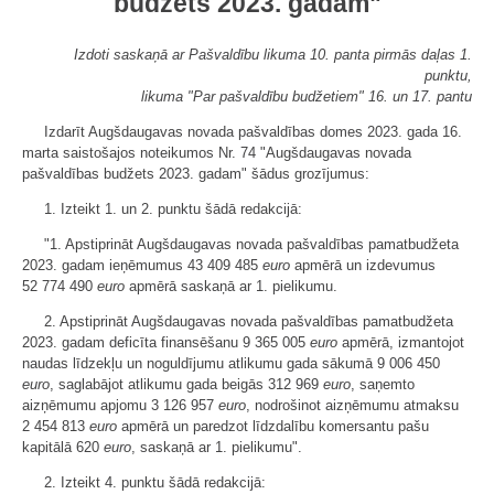
budžets 2023. gadam"
Izdoti saskaņā ar Pašvaldību likuma 10. panta pirmās daļas 1.
punktu,
likuma "Par pašvaldību budžetiem" 16. un 17. pantu
Izdarīt Augšdaugavas novada pašvaldības domes 2023. gada 16.
marta saistošajos noteikumos Nr. 74 "Augšdaugavas novada
pašvaldības budžets 2023. gadam" šādus grozījumus:
1. Izteikt 1. un 2. punktu šādā redakcijā:
"1. Apstiprināt Augšdaugavas novada pašvaldības pamatbudžeta
2023. gadam ieņēmumus 43 409 485
euro
apmērā un izdevumus
52 774 490
euro
apmērā saskaņā ar 1. pielikumu.
2. Apstiprināt Augšdaugavas novada pašvaldības pamatbudžeta
2023. gadam deficīta finansēšanu 9 365 005
euro
apmērā, izmantojot
naudas līdzekļu un noguldījumu atlikumu gada sākumā 9 006 450
euro
, saglabājot atlikumu gada beigās 312 969
euro
, saņemto
aizņēmumu apjomu 3 126 957
euro
, nodrošinot aizņēmumu atmaksu
2 454 813
euro
apmērā un paredzot līdzdalību komersantu pašu
kapitālā 620
euro
, saskaņā ar 1. pielikumu".
2. Izteikt 4. punktu šādā redakcijā: