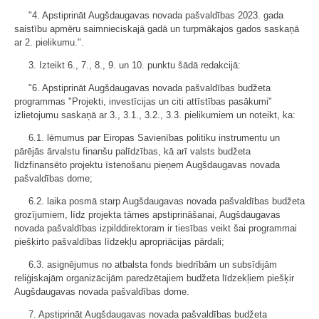
"4. Apstiprināt Augšdaugavas novada pašvaldības 2023. gada
saistību apmēru saimnieciskajā gadā un turpmākajos gados saskaņā
ar 2. pielikumu.".
3. Izteikt 6., 7., 8., 9. un 10. punktu šādā redakcijā:
"6. Apstiprināt Augšdaugavas novada pašvaldības budžeta
programmas "Projekti, investīcijas un citi attīstības pasākumi"
izlietojumu saskaņā ar 3., 3.1., 3.2., 3.3. pielikumiem un noteikt, ka:
6.1. lēmumus par Eiropas Savienības politiku instrumentu un
pārējās ārvalstu finanšu palīdzības, kā arī valsts budžeta
līdzfinansēto projektu īstenošanu pieņem Augšdaugavas novada
pašvaldības dome;
6.2. laika posmā starp Augšdaugavas novada pašvaldības budžeta
grozījumiem, līdz projekta tāmes apstiprināšanai, Augšdaugavas
novada pašvaldības izpilddirektoram ir tiesības veikt šai programmai
piešķirto pašvaldības līdzekļu apropriācijas pārdali;
6.3. asignējumus no atbalsta fonds biedrībām un subsīdijām
reliģiskajām organizācijām paredzētajiem budžeta līdzekļiem piešķir
Augšdaugavas novada pašvaldības dome.
7. Apstiprināt Augšdaugavas novada pašvaldības budžeta