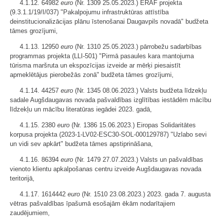
4.1.12. 64982
euro
(Nr. 1309 25.05.2023.) ERAF projekta
(9.3.1.1/19/I/037) "Pakalpojumu infrastruktūras attīstība
deinstitucionalizācijas plānu īstenošanai Daugavpils novadā" budžeta
tāmes grozījumi,
4.1.13. 12950
euro
(Nr. 1310 25.05.2023.) pārrobežu sadarbības
programmas projekta (LLI-501) "Pirmā pasaules kara mantojuma
tūrisma maršruta un ekspozīcijas izveide ar mērķi piesaistīt
apmeklētājus pierobežās zonā" budžeta tāmes grozījumi,
4.1.14. 44257
euro
(Nr. 1345 08.06.2023.) Valsts budžeta līdzekļu
sadale Augšdaugavas novada pašvaldības izglītības iestādēm mācību
līdzekļu un mācību literatūras iegādei 2023. gadā,
4.1.15. 2380
euro
(Nr. 1386 15.06.2023.) Eiropas Solidaritātes
korpusa projekta (2023-1-LV02-ESC30-SOL-000129787) "Uzlabo sevi
un vidi sev apkārt" budžeta tāmes apstiprināšana,
4.1.16. 86394
euro
(Nr. 1479 27.07.2023.) Valsts un pašvaldības
vienoto klientu apkalpošanas centru izveide Augšdaugavas novada
teritorijā,
4.1.17. 1614442
euro
(Nr. 1510 23.08.2023.) 2023. gada 7. augusta
vētras pašvaldības īpašumā esošajām ēkām nodarītajiem
zaudējumiem,