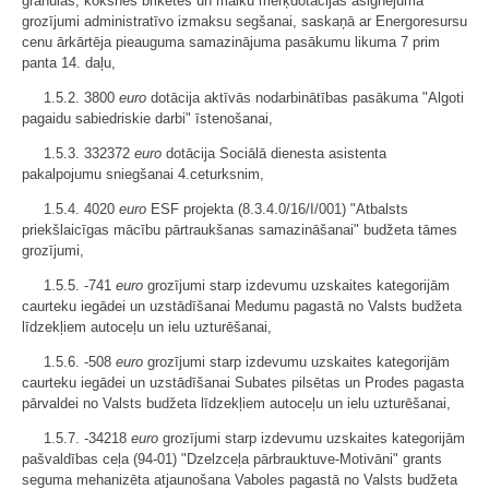
granulas, koksnes briketes un malku mērķdotācijas asignējuma
grozījumi administratīvo izmaksu segšanai, saskaņā ar Energoresursu
cenu ārkārtēja pieauguma samazinājuma pasākumu likuma 7 prim
panta 14. daļu,
1.5.2. 3800
euro
dotācija aktīvās nodarbinātības pasākuma "Algoti
pagaidu sabiedriskie darbi" īstenošanai,
1.5.3. 332372
euro
dotācija Sociālā dienesta asistenta
pakalpojumu sniegšanai 4.ceturksnim,
1.5.4. 4020
euro
ESF projekta (8.3.4.0/16/I/001) "Atbalsts
priekšlaicīgas mācību pārtraukšanas samazināšanai" budžeta tāmes
grozījumi,
1.5.5. -741
euro
grozījumi starp izdevumu uzskaites kategorijām
caurteku iegādei un uzstādīšanai Medumu pagastā no Valsts budžeta
līdzekļiem autoceļu un ielu uzturēšanai,
1.5.6. -508
euro
grozījumi starp izdevumu uzskaites kategorijām
caurteku iegādei un uzstādīšanai Subates pilsētas un Prodes pagasta
pārvaldei no Valsts budžeta līdzekļiem autoceļu un ielu uzturēšanai,
1.5.7. -34218
euro
grozījumi starp izdevumu uzskaites kategorijām
pašvaldības ceļa (94-01) "Dzelzceļa pārbrauktuve-Motivāni" grants
seguma mehanizēta atjaunošana Vaboles pagastā no Valsts budžeta