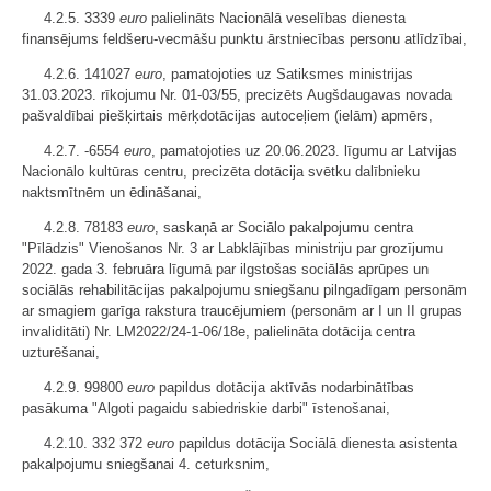
4.2.5. 3339
euro
palielināts Nacionālā veselības dienesta
finansējums feldšeru-vecmāšu punktu ārstniecības personu atlīdzībai,
4.2.6. 141027
euro
, pamatojoties uz Satiksmes ministrijas
31.03.2023. rīkojumu Nr. 01-03/55, precizēts Augšdaugavas novada
pašvaldībai piešķirtais mērķdotācijas autoceļiem (ielām) apmērs,
4.2.7. -6554
euro
, pamatojoties uz 20.06.2023. līgumu ar Latvijas
Nacionālo kultūras centru, precizēta dotācija svētku dalībnieku
naktsmītnēm un ēdināšanai,
4.2.8. 78183
euro
, saskaņā ar Sociālo pakalpojumu centra
"Pīlādzis" Vienošanos Nr. 3 ar Labklājības ministriju par grozījumu
2022. gada 3. februāra līgumā par ilgstošas sociālās aprūpes un
sociālās rehabilitācijas pakalpojumu sniegšanu pilngadīgam personām
ar smagiem garīga rakstura traucējumiem (personām ar I un II grupas
invaliditāti) Nr. LM2022/24-1-06/18e, palielināta dotācija centra
uzturēšanai,
4.2.9. 99800
euro
papildus dotācija aktīvās nodarbinātības
pasākuma "Algoti pagaidu sabiedriskie darbi" īstenošanai,
4.2.10. 332 372
euro
papildus dotācija Sociālā dienesta asistenta
pakalpojumu sniegšanai 4. ceturksnim,