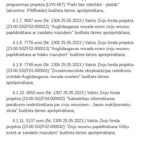
programmas projekta (LVIII-067) "Parki bez robežām - plašāk"
(akronīms: PWBwider) budžeta tāmes apstiprināšana,
4.1.7. 8847
euro
(Nr. 1304 25.05.2023.) Valsts Zivju fonda projekta
(23-00-S0ZF02-000012) "Augšdaugavas novada ezeru zivju resursu
papildināšana ar zandartu mazuļiem" budžeta tāmes apstiprināšana,
4.1.8. 7778
euro
(Nr. 1305 25.05.2023.) Valsts Zivju fonda projekta
(23-00-S0ZF02-000013) "Augšdaugavas novada ezeru zivju resursu
papildināšana ar līdaku mazuļiem" budžeta tāmes apstiprināšana,
4.1.9. 7749
euro
(Nr. 1306 25.05.2023.) Valsts Zivju fonda projekta
(23-00-S0ZF01-000001) "Zivsaimnieciskās ekspluatācijas noteikumu
izstrāde Augšdaugavas novada ezeriem" budžeta tāmes
apstiprināšana,
4.1.10. 6655
euro
(Nr. 1307 25.05.2023.) Valsts Zivju fonda
projekta (23-00-S0ZF04-000002) "Sabiedrības informēšanas
pasākumu nodrošināšana par zivju resursiem - Jauno makšķernieku
skola" budžeta tāmes apstiprināšana,
4.1.11. 5137
euro
(Nr. 1308 25.05.2023.) Valsts Zivju fonda
projekta (23-00-S0ZF02-000042) "Zivju resursu papildināšana Višķu
ezerā ar zandartu mazuļiem" budžeta tāmes apstiprināšana,