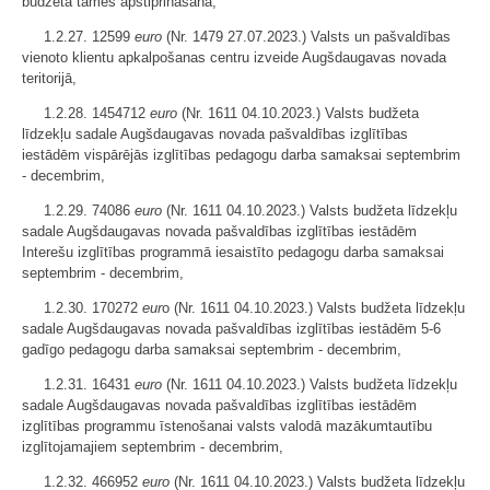
budžeta tāmes apstiprināšana,
1.2.27. 12599
euro
(Nr. 1479 27.07.2023.) Valsts un pašvaldības
vienoto klientu apkalpošanas centru izveide Augšdaugavas novada
teritorijā,
1.2.28. 1454712
euro
(Nr. 1611 04.10.2023.) Valsts budžeta
līdzekļu sadale Augšdaugavas novada pašvaldības izglītības
iestādēm vispārējās izglītības pedagogu darba samaksai septembrim
- decembrim,
1.2.29. 74086
euro
(Nr. 1611 04.10.2023.) Valsts budžeta līdzekļu
sadale Augšdaugavas novada pašvaldības izglītības iestādēm
Interešu izglītības programmā iesaistīto pedagogu darba samaksai
septembrim - decembrim,
1.2.30. 170272
eur
o (Nr. 1611 04.10.2023.) Valsts budžeta līdzekļu
sadale Augšdaugavas novada pašvaldības izglītības iestādēm 5-6
gadīgo pedagogu darba samaksai septembrim - decembrim,
1.2.31. 16431
euro
(Nr. 1611 04.10.2023.) Valsts budžeta līdzekļu
sadale Augšdaugavas novada pašvaldības izglītības iestādēm
izglītības programmu īstenošanai valsts valodā mazākumtautību
izglītojamajiem septembrim - decembrim,
1.2.32. 466952
euro
(Nr. 1611 04.10.2023.) Valsts budžeta līdzekļu