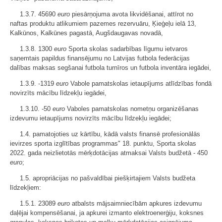
1.3.7. 45690
euro
piesārņojuma avota likvidēšanai, attīrot no
naftas produktu atlikumiem pazemes rezervuāru, Ķieģeļu ielā 13,
Kalkūnos, Kalkūnes pagastā, Augšdaugavas novadā,
1.3.8. 1300
euro
Sporta skolas sadarbības līgumu ietvaros
saņemtais papildus finansējumu no Latvijas futbola federācijas
dalības maksas segšanai futbola turnīros un futbola inventāra iegādei,
1.3.9. -1319
euro
Vabole pamatskolas ietaupījums atlīdzības fondā
novirzīts mācību līdzekļu iegādei,
1.3.10. -50
euro
Vaboles pamatskolas nometņu organizēšanas
izdevumu ietaupījums novirzīts mācību līdzekļu iegādei;
1.4. pamatojoties uz kārtību, kādā valsts finansē profesionālās
ievirzes sporta izglītības programmas" 18. punktu, Sporta skolas
2022. gada neizlietotās mērķdotācijas atmaksai Valsts budžetā - 450
euro
;
1.5. apropriācijas no pašvaldībai piešķirtajiem Valsts budžeta
līdzekļiem:
1.5.1. 23089
euro
atbalsts mājsaimniecībām apkures izdevumu
daļējai kompensēšanai, ja apkurei izmanto elektroenerģiju, koksnes