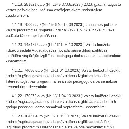
4.1.18. 251521
euro
(Nr. 1545 07.09.2023.) 2023. gada 7. augusta
vētras pašvaldības īpašumā esošajām ēkām nodarītajiem
zaudējumiem,
4.1.19. 7000
euro
(Nr. 1546 Nr. 14.09.2023.) Jaunatnes politikas
valsts programmas projekta (P2023/5-19) "Politiķis ir tikai cilvēks"
budžeta tāmes apstiprināšana,
4.1.20. 1454712
euro
(Nr. 1611 04.10.2023.) Valsts budžeta
līdzekļu sadale Augšdaugavas novada pašvaldības izglītības
iestādēm vispārējās izglītības pedagogu darba samaksai septembrim
- decembrim,
4.1.21. 74086
euro
(Nr. 1611 04.10.2023.) Valsts budžeta līdzekļu
sadale Augšdaugavas novada pašvaldības izglītības iestādēm
Interešu izglītības programmā iesaistīto pedagogu darba samaksai
septembrim - decembrim,
4.1.22. 170272
euro
(Nr. 1611 04.10.2023.) Valsts budžeta līdzekļu
sadale Augšdaugavas novada pašvaldības izglītības iestādēm 5-6
gadīgo pedagogu darba samaksai septembrim - decembrim,
4.1.23. 16431
euro
(Nr. 1611 04.10.2023.) Valsts budžeta līdzekļu
sadale Augšdaugavas novada pašvaldības izglītības iestādēm
izglītības programmu īstenošanai valsts valodā mazākumtautību