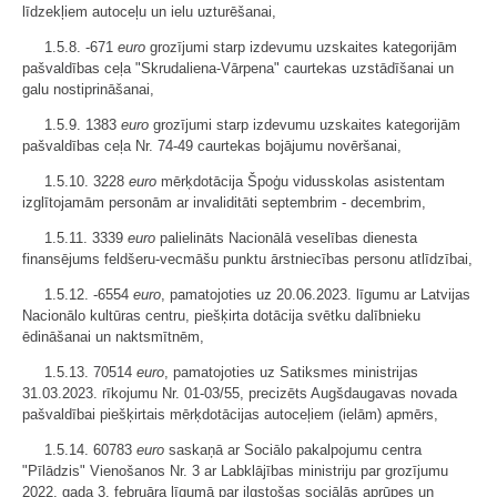
līdzekļiem autoceļu un ielu uzturēšanai,
1.5.8. -671
euro
grozījumi starp izdevumu uzskaites kategorijām
pašvaldības ceļa "Skrudaliena-Vārpena" caurtekas uzstādīšanai un
galu nostiprināšanai,
1.5.9. 1383
euro
grozījumi starp izdevumu uzskaites kategorijām
pašvaldības ceļa Nr. 74-49 caurtekas bojājumu novēršanai,
1.5.10. 3228
euro
mērķdotācija Špoģu vidusskolas asistentam
izglītojamām personām ar invaliditāti septembrim - decembrim,
1.5.11. 3339
euro
palielināts Nacionālā veselības dienesta
finansējums feldšeru-vecmāšu punktu ārstniecības personu atlīdzībai,
1.5.12. -6554
euro
, pamatojoties uz 20.06.2023. līgumu ar Latvijas
Nacionālo kultūras centru, piešķirta dotācija svētku dalībnieku
ēdināšanai un naktsmītnēm,
1.5.13. 70514
euro
, pamatojoties uz Satiksmes ministrijas
31.03.2023. rīkojumu Nr. 01-03/55, precizēts Augšdaugavas novada
pašvaldībai piešķirtais mērķdotācijas autoceļiem (ielām) apmērs,
1.5.14. 60783
euro
saskaņā ar Sociālo pakalpojumu centra
"Pīlādzis" Vienošanos Nr. 3 ar Labklājības ministriju par grozījumu
2022. gada 3. februāra līgumā par ilgstošas sociālās aprūpes un