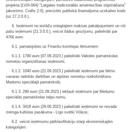
projekta (LVIII-064) "Latgales tradicionālās amatniecības stiprināšana"
(akronīms: Crafts 2.0), precizēts publiskā finansējuma uzskaites kods
(uz 17.2.0.0.).
6. Ieņēmumi no iestāžu sniegtajiem maksas pakalpojumiem un citi
pašu ieņēmumi (21.3.0.0.), veicot šādus grozījumu, palielināti par
4766
euro
:
6.1. pamatojoties uz Finanšu komitejas lēmumiem:
6.1.1. 1790
euro
(07.09.2023.) palielināti Vaboles pamatskolas
nometņu organizēšanas ieņēmumi,
6.1.2. 1040
eur
o (21.09.2023.) palielināti ieņēmumi par bērnu
vasaras radošās darbības un atpūtas nometņu nodrošināšanu
Medumu speciālajā pamatskolā,
6.1.3. 290
euro
(21.09.2023.) iekļauti ieņēmumi par Medumu
speciālās pamatskolas telpu nomu,
6.1.4. 3418
euro
(29.06.2023.) palielināti ieņēmumi no novada
mēroga kultūras pasākuma - Līgo svētki Višķos;
6.2. veicot ieņēmumu pārklasifikāciju starp ekonomiskajām
kategorijām: