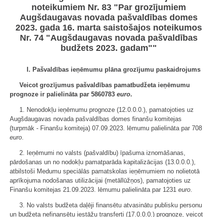
noteikumiem Nr. 83 "Par grozījumiem
Augšdaugavas novada pašvaldības domes
2023. gada 16. marta saistošajos noteikumos
Nr. 74 "Augšdaugavas novada pašvaldības
budžets 2023. gadam""
I. Pašvaldības ieņēmumu plāna grozījumu paskaidrojums
Veicot grozījumus pašvaldības pamatbudžeta ieņēmumu
prognoze ir palielināta par 5860783
euro
.
1. Nenodokļu ieņēmumu prognoze (12.0.0.0.), pamatojoties uz
Augšdaugavas novada pašvaldības domes finanšu komitejas
(turpmāk - Finanšu komiteja) 07.09.2023. lēmumu palielināta par 708
euro
.
2. Ieņēmumi no valsts (pašvaldību) īpašuma iznomāšanas,
pārdošanas un no nodokļu pamatparāda kapitalizācijas (13.0.0.0.),
atbilstoši Medumu speciālās pamatskolas ieņēmumiem no nolietotā
aprīkojuma nodošanas utilizācijai (metāllūžņos), pamatojoties uz
Finanšu komitejas 21.09.2023. lēmumu palielināta par 1231
euro
.
3. No valsts budžeta daļēji finansētu atvasinātu publisku personu
un budžeta nefinansētu iestāžu transferti (17.0.0.0.) prognoze, veicot