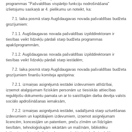
programmas "Pašvaldības vispārējo funkciju nodrošināšana"
izlietojumu saskaņā ar 4. pielikumu un noteikt, ka:
7.1. laika posmā starp Augšdaugavas novada pašvaldības budžeta
grozījumiem:
7.1.1. Augšdaugavas novada pašvaldības izpilddirektoram ir
tiesības veikt līdzekļu pārdali starp budžeta programmas
apakšprogrammām,
7.1.2. Augšdaugavas novada pašvaldības izpilddirektoram ir
tiesības veikt līdzekļu pārdali starp iestādēm;
7.2. laika posmā starp Augšdaugavas novada pašvaldības budžeta
grozījumiem finanšu komiteja apstiprina:
7.2.1. izmaiņas asignējumā iestādei izdevumiem atlīdzībai,
izņemot atalgojumam fiziskām personām uz tiesiskās attiecības
regulējošu dokumentu pamata un ar to saistītajām darba devēja valsts
sociālo apdrošināšanas iemaksām,
7.2.2. izmaiņas asignējumā iestādei, sadalījumā starp uzturēšanas
izdevumiem un kapitālajiem izdevumiem, izņemot asignējumam
licencēm, koncesijām un patentiem, preču zīmēm un līdzīgām
tiesībām, tehnoloģiskajām iekārtām un mašīnām, bibliotēku