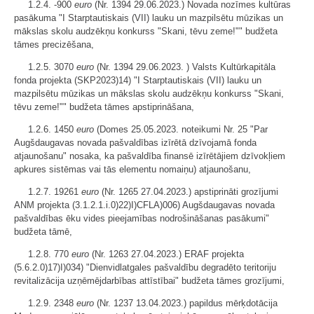
1.2.4. -900
euro
(Nr. 1394 29.06.2023.) Novada nozīmes kultūras
pasākuma "I Starptautiskais (VII) lauku un mazpilsētu mūzikas un
mākslas skolu audzēkņu konkurss "Skani, tēvu zeme!"" budžeta
tāmes precizēšana,
1.2.5. 3070
euro
(Nr. 1394 29.06.2023. ) Valsts Kultūrkapitāla
fonda projekta (SKP2023)14) "I Starptautiskais (VII) lauku un
mazpilsētu mūzikas un mākslas skolu audzēkņu konkurss "Skani,
tēvu zeme!"" budžeta tāmes apstiprināšana,
1.2.6. 1450
euro
(Domes 25.05.2023. noteikumi Nr. 25 "Par
Augšdaugavas novada pašvaldības izīrētā dzīvojamā fonda
atjaunošanu" nosaka, ka pašvaldība finansē izīrētājiem dzīvokļiem
apkures sistēmas vai tās elementu nomaiņu) atjaunošanu,
1.2.7. 19261
euro
(Nr. 1265 27.04.2023.) apstiprināti grozījumi
ANM projekta (3.1.2.1.i.0)22)I)CFLA)006) Augšdaugavas novada
pašvaldības ēku vides pieejamības nodrošināšanas pasākumi"
budžeta tāmē,
1.2.8. 770
euro
(Nr. 1263 27.04.2023.) ERAF projekta
(5.6.2.0)17)I)034) "Dienvidlatgales pašvaldību degradēto teritoriju
revitalizācija uzņēmējdarbības attīstībai" budžeta tāmes grozījumi,
1.2.9. 2348
euro
(Nr. 1237 13.04.2023.) papildus mērķdotācija