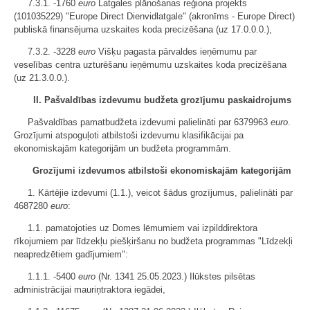
7.3.1. -1760
euro
Latgales plānošanas reģiona projekts
(101035229) "Europe Direct Dienvidlatgale" (akronīms - Europe Direct)
publiskā finansējuma uzskaites koda precizēšana (uz 17.0.0.0.),
7.3.2. -3228
euro
Višķu pagasta pārvaldes ieņēmumu par
veselības centra uzturēšanu ieņēmumu uzskaites koda precizēšana
(uz 21.3.0.0.).
II. Pašvaldības izdevumu budžeta grozījumu paskaidrojums
Pašvaldības pamatbudžeta izdevumi palielināti par 6379963
euro
.
Grozījumi atspoguļoti atbilstoši izdevumu klasifikācijai pa
ekonomiskajām kategorijām un budžeta programmām.
Grozījumi izdevumos atbilstoši ekonomiskajām kategorijām
1. Kārtējie izdevumi (1.1.), veicot šādus grozījumus, palielināti par
4687280
euro
:
1.1. pamatojoties uz Domes lēmumiem vai izpilddirektora
rīkojumiem par līdzekļu piešķiršanu no budžeta programmas "Līdzekļi
neapredzētiem gadījumiem":
1.1.1. -5400
euro
(Nr. 1341 25.05.2023.) Ilūkstes pilsētas
administrācijai mauriņtraktora iegādei,