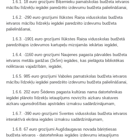
1.6.1. 18
euro
grozījumi Biķernieku pamatskolas budžeta ietvaros
mācību līdzekļu iegādei paredzēto izdevumu budžeta palielināšanai,
1.6.2. -290
euro
grozījumi Ilūkstes Raiņa vidusskolas budžeta
ietvaros mācību līdzekļu iegādei paredzēto izdevumu budžeta
palielināšanai,
1.6.3. -1901
euro
grozījumi Ilūkstes Raiņa vidusskolas budžetā
paredzētajos izdevumos kartupeļu mizojamās iekārtas iegādei,
1.6.4. -1160
euro
grozījumi Naujenes pagasta pārvaldes budžeta
ietvaros metāla garāžas (3x5m) iegādes, kas pielāgota bibliotēkas
noliktavas vajadzībām, iegādei,
1.6.5. 985
euro
grozījumi Vaboles pamatskolas budžeta ietvaros
mācību līdzekļu iegādei paredzēto izdevumu budžeta palielināšanai,
1.6.6. 202
euro
Šēderes pagasta kultūras nama datortehnikas
iegādei plānoto līdzekļu ietaupījums novirzīts aizkaru skatuves
aizkaru ugunsdrošības apstrādes izmaksu sadārdzinājumam,
1.6.7. -390
euro
grozījumi Sventes vidusskolas budžeta ietvaros
interaktīvā ekrāna iegādes izmaksu sadārdzinājumam,
1.6.8. 67
euro
grozījumi Augšdaugavas novada bāriņtiesas
budžeta ietvaros - datortehnikas iegādes izdevumu ietaupījums