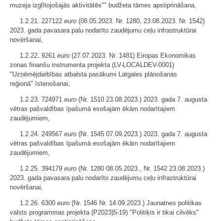
muzeja izglītojošajās aktivitātēs"" budžeta tāmes apstiprināšana,
1.2.21. 227122
euro
(08.05.2023. Nr. 1280, 23.08.2023. Nr. 1542)
2023. gada pavasara palu nodarīto zaudējumu ceļu infrastruktūrai
novēršanai,
1.2.22. 9261
euro
(27.07.2023. Nr. 1481) Eiropas Ekonomikas
zonas finanšu instrumenta projekta (LV-LOCALDEV-0001)
"Uzņēmējdarbības atbalsta pasākumi Latgales plānošanas
reģionā" īstenošanai,
1.2.23. 724971
euro
(Nr. 1510 23.08.2023.) 2023. gada 7. augusta
vētras pašvaldības īpašumā esošajām ēkām nodarītajiem
zaudējumiem,
1.2.24. 249567
euro
(Nr. 1545 07.09.2023.) 2023. gada 7. augusta
vētras pašvaldības īpašumā esošajām ēkām nodarītajiem
zaudējumiem,
1.2.25. 394179
euro
(Nr. 1280 08.05.2023., Nr. 1542 23.08.2023.)
2023. gada pavasara palu nodarīto zaudējumu ceļu infrastruktūrai
novēršanai,
1.2.26. 6300
euro
(Nr. 1546 Nr. 14.09.2023.) Jaunatnes politikas
valsts programmas projekta (P2023)5-19) "Politiķis ir tikai cilvēks"