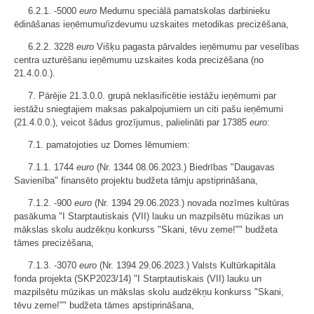
6.2.1. -5000
euro
Medumu speciālā pamatskolas darbinieku
ēdināšanas ieņēmumu/izdevumu uzskaites metodikas precizēšana,
6.2.2. 3228
euro
Višķu pagasta pārvaldes ieņēmumu par veselības
centra uzturēšanu ieņēmumu uzskaites koda precizēšana (no
21.4.0.0.).
7. Pārējie 21.3.0.0. grupā neklasificētie iestāžu ieņēmumi par
iestāžu sniegtajiem maksas pakalpojumiem un citi pašu ieņēmumi
(21.4.0.0.), veicot šādus grozījumus, palielināti par 17385
euro
:
7.1. pamatojoties uz Domes lēmumiem:
7.1.1. 1744
euro
(Nr. 1344 08.06.2023.) Biedrības "Daugavas
Savienība" finansēto projektu budžeta tāmju apstiprināšana,
7.1.2. -900
euro
(Nr. 1394 29.06.2023.) novada nozīmes kultūras
pasākuma "I Starptautiskais (VII) lauku un mazpilsētu mūzikas un
mākslas skolu audzēkņu konkurss "Skani, tēvu zeme!"" budžeta
tāmes precizēšana,
7.1.3. -3070
euro
(Nr. 1394 29.06.2023.) Valsts Kultūrkapitāla
fonda projekta (SKP2023/14) "I Starptautiskais (VII) lauku un
mazpilsētu mūzikas un mākslas skolu audzēkņu konkurss "Skani,
tēvu zeme!"" budžeta tāmes apstiprināšana,