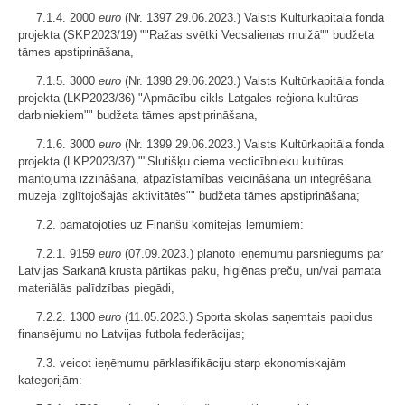
7.1.4. 2000
euro
(Nr. 1397 29.06.2023.) Valsts Kultūrkapitāla fonda
projekta (SKP2023/19) ""Ražas svētki Vecsalienas muižā"" budžeta
tāmes apstiprināšana,
7.1.5. 3000
euro
(Nr. 1398 29.06.2023.) Valsts Kultūrkapitāla fonda
projekta (LKP2023/36) "Apmācību cikls Latgales reģiona kultūras
darbiniekiem"" budžeta tāmes apstiprināšana,
7.1.6. 3000
euro
(Nr. 1399 29.06.2023.) Valsts Kultūrkapitāla fonda
projekta (LKP2023/37) ""Slutišķu ciema vecticībnieku kultūras
mantojuma izzināšana, atpazīstamības veicināšana un integrēšana
muzeja izglītojošajās aktivitātēs"" budžeta tāmes apstiprināšana;
7.2. pamatojoties uz Finanšu komitejas lēmumiem:
7.2.1. 9159
euro
(07.09.2023.) plānoto ieņēmumu pārsniegums par
Latvijas Sarkanā krusta pārtikas paku, higiēnas preču, un/vai pamata
materiālās palīdzības piegādi,
7.2.2. 1300
euro
(11.05.2023.) Sporta skolas saņemtais papildus
finansējumu no Latvijas futbola federācijas;
7.3. veicot ieņēmumu pārklasifikāciju starp ekonomiskajām
kategorijām: