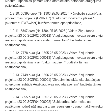
Medumu speciālās pamatskolas ārstnieciskā personāla atalgojuma
palielināšanai,
1.2.10. 30395
euro
(Nr. 1303 25.05.2023.) Pārrobežu sadarbības
programmas projekta (LVIII-067) "Parki bez robežām - plašāk"
(akronīms: PWBwider) budžeta tāmes apstiprināšana,
1.2.11. 8847
euro
(Nr. 1304 25.05.2023.) Valsts Zivju fonda
projekta (23-00-S0ZF02-000012) "Augšdaugavas novada ezeru zivju
resursu papildināšana ar zandartu mazuļiem" budžeta tāmes
apstiprināšana,
1.2.12. 7778
euro
(Nr. 1305 25.05.2023.) Valsts Zivju fonda
projekta (23-00-S0ZF02-000013) "Augšdaugavas novada ezeru zivju
resursu papildināšana ar līdaku mazuļiem" budžeta tāmes
apstiprināšana,
1.2.13. 7749
euro
(Nr. 1306 25.05.2023.) Valsts Zivju fonda
projekta (23-00-S0ZF01-000001) "Zivsaimnieciskās ekspluatācijas
noteikumu izstrāde Augšdaugavas novada ezeriem" budžeta tāmes
apstiprināšana,
1.2.14. 6655
euro
(Nr. 1307 25.05.2023.) Valsts Zivju fonda
projekta (23-00-S0ZF04-000002) "Sabiedrības informēšanas
pasākumu nodrošināšana par zivju resursiem - Jauno makšķernieku