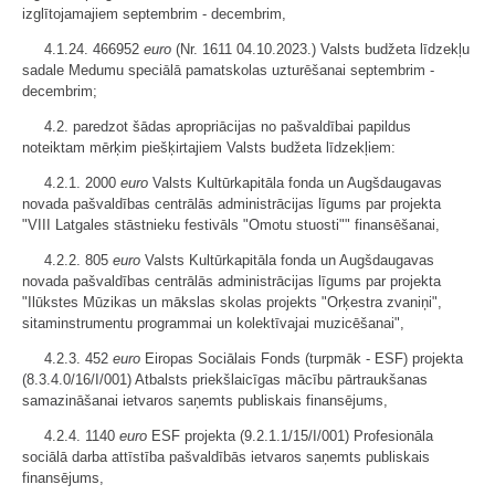
izglītojamajiem septembrim - decembrim,
4.1.24. 466952
euro
(Nr. 1611 04.10.2023.) Valsts budžeta līdzekļu
sadale Medumu speciālā pamatskolas uzturēšanai septembrim -
decembrim;
4.2. paredzot šādas apropriācijas no pašvaldībai papildus
noteiktam mērķim piešķirtajiem Valsts budžeta līdzekļiem:
4.2.1. 2000
euro
Valsts Kultūrkapitāla fonda un Augšdaugavas
novada pašvaldības centrālās administrācijas līgums par projekta
"VIII Latgales stāstnieku festivāls "Omotu stuosti"" finansēšanai,
4.2.2. 805
euro
Valsts Kultūrkapitāla fonda un Augšdaugavas
novada pašvaldības centrālās administrācijas līgums par projekta
"Ilūkstes Mūzikas un mākslas skolas projekts "Orķestra zvaniņi",
sitaminstrumentu programmai un kolektīvajai muzicēšanai",
4.2.3. 452
euro
Eiropas Sociālais Fonds (turpmāk - ESF) projekta
(8.3.4.0/16/I/001) Atbalsts priekšlaicīgas mācību pārtraukšanas
samazināšanai ietvaros saņemts publiskais finansējums,
4.2.4. 1140
euro
ESF projekta (9.2.1.1/15/I/001) Profesionāla
sociālā darba attīstība pašvaldībās ietvaros saņemts publiskais
finansējums,