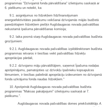
programmas "Dzīvojamā fonda pārvaldīšana" izlietojumu saskaņā ar
6. pielikumu un noteikt, ka:
9.1. asignējumus no līdzekļiem līdzfinansējumam
energoefektivitātes pasākumu veikšanai dzīvojamās mājās budžetā
paredzētajiem līdzekļiem piešķir Augšdaugavas novada pašvaldības
nekustamā īpašuma pārvaldīšanas komisija;
9.2. laika posmā starp Augšdaugavas novada pašvaldības budžeta
grozījumiem:
9.2.1. Augšdaugavas novada pašvaldības izpilddirektoram budžeta
programmas ietvaros ir tiesības veikt pašvaldības līdzekļu
apropriācijas pārdali,
9.2.2. dzīvojamo māju pārvaldītājiem, saņemot Īpašuma nodaļas
apstiprinājumu, pamatojoties uz dzīvokļu īpašnieku kopsapulces
lēmumiem, ir tiesības palielināt apropriāciju izdevumiem no dzīvojamā
fonda uzkrājuma fonda naudas līdzekļiem."
10. Apstiprināt Augšdaugavas novada pašvaldības budžeta
programmas "Maksas pakalpojumi" izlietojumu saskaņā ar 7.
pielikumu.".
Augšdaugavas novada pašvaldības domes priekšsēdētājs
A.