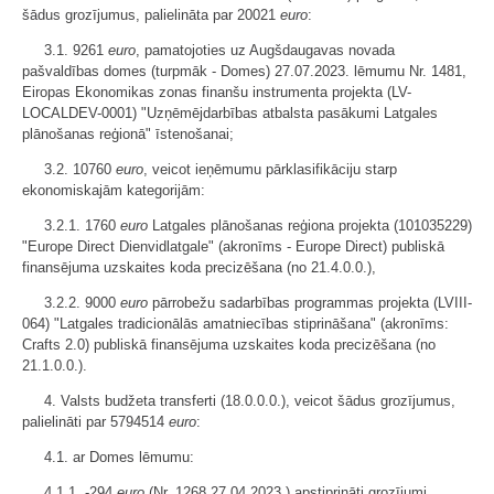
šādus grozījumus, palielināta par 20021
euro
:
3.1. 9261
euro
, pamatojoties uz Augšdaugavas novada
pašvaldības domes (turpmāk - Domes) 27.07.2023. lēmumu Nr. 1481,
Eiropas Ekonomikas zonas finanšu instrumenta projekta (LV-
LOCALDEV-0001) "Uzņēmējdarbības atbalsta pasākumi Latgales
plānošanas reģionā" īstenošanai;
3.2. 10760
euro
, veicot ieņēmumu pārklasifikāciju starp
ekonomiskajām kategorijām:
3.2.1. 1760
euro
Latgales plānošanas reģiona projekta (101035229)
"Europe Direct Dienvidlatgale" (akronīms - Europe Direct) publiskā
finansējuma uzskaites koda precizēšana (no 21.4.0.0.),
3.2.2. 9000
euro
pārrobežu sadarbības programmas projekta (LVIII-
064) "Latgales tradicionālās amatniecības stiprināšana" (akronīms:
Crafts 2.0) publiskā finansējuma uzskaites koda precizēšana (no
21.1.0.0.).
4. Valsts budžeta transferti (18.0.0.0.), veicot šādus grozījumus,
palielināti par 5794514
euro
:
4.1. ar Domes lēmumu:
4.1.1. -294
euro
(Nr. 1268 27.04.2023.) apstiprināti grozījumi