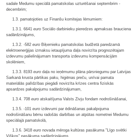
sadale Medumu speciālā pamatskolas uzturēšanai septembrim -
decembrim;
1.3. pamatojoties uz Finanšu komitejas lēmumiem:
1.3.1. 6641
euro
Sociālo darbinieku pieredzes apmaksas brauciena
sadārdzinājums,
1.3.2. -582
euro
Biķernieku pamatskolas budžetā paredzamā
elektroenerģijas izmaksu ietaupījuma daļa novirzīta prognozētajam
izdevumu palielinājumam transporta izdevumu kompensācijām
skolēniem,
1.3.3. 8193
euro
daļa no ieņēmumu plāna pārsniegumu par Latvijas
Sarkanā krusta pārtikas paku, higiēnas preču, un/vai pamata
materiālās palīdzības piegādi novirzīta krīzes centra fiziskās
apsardzes pakalpojumu sadārdzinājumam,
1.3.4. 708
euro
atskaitījuma Valsts Zivju fondam nodrošināšanai,
1.3.5. -101
euro
izdevumi par ēdināšanas pakalpojuma
nodrošināšanu bērnu radošās darbības un atpūtas nometnei Medumu
speciālajā pamatskolā,
1.3.6. 3418
euro
novada mēroga kultūras pasākuma "Līgo svētki
Višķos" pasākuma sadārdzinājums,