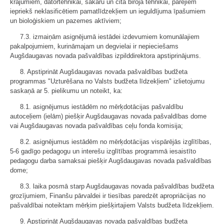
krājumiem, datortehnikai, sakaru un cita biroja tehnikai, pārējiem
iepriekš neklasificētiem pamatlīdzekļiem un ieguldījuma īpašumiem
un bioloģiskiem un pazemes aktīviem;
7.3. izmaiņām asignējumā iestādei izdevumiem komunālajiem
pakalpojumiem, kurināmajam un degvielai ir nepieciešams
Augšdaugavas novada pašvaldības izpilddirektora apstiprinājums.
8. Apstiprināt Augšdaugavas novada pašvaldības budžeta
programmas "Uzturēšana no Valsts budžeta līdzekļiem" izlietojumu
saskaņā ar 5. pielikumu un noteikt, ka:
8.1. asignējumus iestādēm no mērķdotācijas pašvaldību
autoceļiem (ielām) piešķir Augšdaugavas novada pašvaldības dome
vai Augšdaugavas novada pašvaldības ceļu fonda komisija;
8.2. asignējumus iestādēm no mērķdotācijas vispārējās izglītības,
5-6 gadīgo pedagogu un interešu izglītības programmā iesaistīto
pedagogu darba samaksai piešķir Augšdaugavas novada pašvaldības
dome;
8.3. laika posmā starp Augšdaugavas novada pašvaldības budžeta
grozījumiem, Finanšu pārvaldei ir tiesības paredzēt apropriācijas no
pašvaldībai noteiktam mērķim piešķirtajiem Valsts budžeta līdzekļiem.
9. Apstiprināt Augšdaugavas novada pašvaldības budžeta