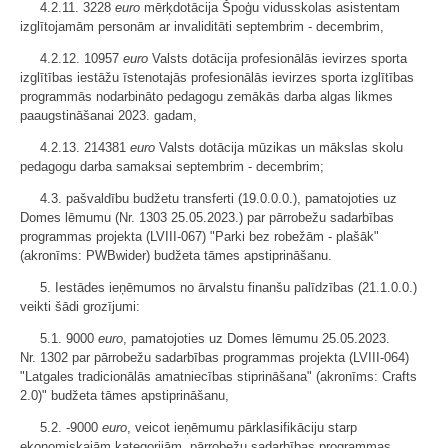
4.2.11. 3228
euro
mērķdotācija Špoģu vidusskolas asistentam
izglītojamām personām ar invaliditāti septembrim - decembrim,
4.2.12. 10957
euro
Valsts dotācija profesionālās ievirzes sporta
izglītības iestāžu īstenotajās profesionālās ievirzes sporta izglītības
programmās nodarbināto pedagogu zemākās darba algas likmes
paaugstināšanai 2023. gadam,
4.2.13. 214381
euro
Valsts dotācija mūzikas un mākslas skolu
pedagogu darba samaksai septembrim - decembrim;
4.3. pašvaldību budžetu transferti (19.0.0.0.), pamatojoties uz
Domes lēmumu (Nr. 1303 25.05.2023.) par pārrobežu sadarbības
programmas projekta (LVIII-067) "Parki bez robežām - plašāk"
(akronīms: PWBwider) budžeta tāmes apstiprināšanu.
5. Iestādes ieņēmumos no ārvalstu finanšu palīdzības (21.1.0.0.)
veikti šādi grozījumi:
5.1. 9000
euro
, pamatojoties uz Domes lēmumu 25.05.2023.
Nr. 1302 par pārrobežu sadarbības programmas projekta (LVIII-064)
"Latgales tradicionālās amatniecības stiprināšana" (akronīms: Crafts
2.0)" budžeta tāmes apstiprināšanu,
5.2. -9000
euro
, veicot ieņēmumu pārklasifikāciju starp
ekonomiskajām kategorijām, pārrobežu sadarbības programmas