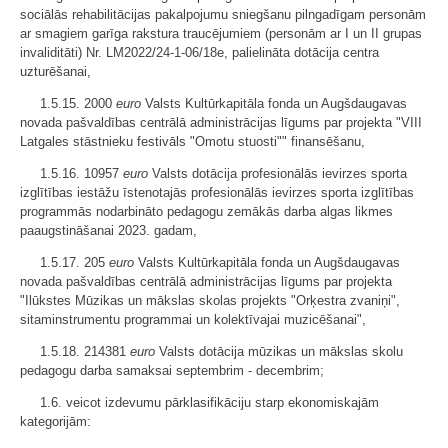
sociālās rehabilitācijas pakalpojumu sniegšanu pilngadīgam personām
ar smagiem garīga rakstura traucējumiem (personām ar I un II grupas
invaliditāti) Nr. LM2022/24-1-06/18e, palielināta dotācija centra
uzturēšanai,
1.5.15. 2000
euro
Valsts Kultūrkapitāla fonda un Augšdaugavas
novada pašvaldības centrālā administrācijas līgums par projekta "VIII
Latgales stāstnieku festivāls "Omotu stuosti"" finansēšanu,
1.5.16. 10957
euro
Valsts dotācija profesionālās ievirzes sporta
izglītības iestāžu īstenotajās profesionālās ievirzes sporta izglītības
programmās nodarbināto pedagogu zemākās darba algas likmes
paaugstināšanai 2023. gadam,
1.5.17. 205
euro
Valsts Kultūrkapitāla fonda un Augšdaugavas
novada pašvaldības centrālā administrācijas līgums par projekta
"Ilūkstes Mūzikas un mākslas skolas projekts "Orķestra zvaniņi",
sitaminstrumentu programmai un kolektīvajai muzicēšanai",
1.5.18. 214381
euro
Valsts dotācija mūzikas un mākslas skolu
pedagogu darba samaksai septembrim - decembrim;
1.6. veicot izdevumu pārklasifikāciju starp ekonomiskajām
kategorijām: