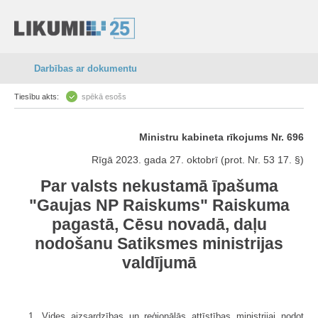
Darbības ar dokumentu
Tiesību akts:
spēkā esošs
Ministru kabineta rīkojums Nr. 696
Rīgā 2023. gada 27. oktobrī (prot. Nr. 53 17. §)
Par valsts nekustamā īpašuma
"Gaujas NP Raiskums" Raiskuma
pagastā, Cēsu novadā, daļu
nodošanu Satiksmes ministrijas
valdījumā
1. Vides aizsardzības un reģionālās attīstības ministrijai nodot