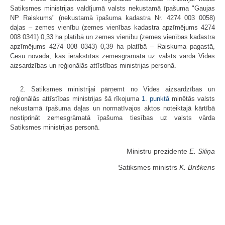
Satiksmes ministrijas valdījumā valsts nekustamā īpašuma "Gaujas
NP Raiskums" (nekustamā īpašuma kadastra Nr. 4274 003 0058)
daļas – zemes vienību (zemes vienības kadastra apzīmējums 4274
008 0341) 0,33 ha platībā un zemes vienību (zemes vienības kadastra
apzīmējums 4274 008 0343) 0,39 ha platībā – Raiskuma pagastā,
Cēsu novadā, kas ierakstītas zemesgrāmatā uz valsts vārda Vides
aizsardzības un reģionālās attīstības ministrijas personā.
2. Satiksmes ministrijai pārņemt no Vides aizsardzības un
reģionālās attīstības ministrijas šā rīkojuma
1. punktā
minētās valsts
nekustamā īpašuma daļas un normatīvajos aktos noteiktajā kārtībā
nostiprināt zemesgrāmatā īpašuma tiesības uz valsts vārda
Satiksmes ministrijas personā.
Ministru prezidente
E. Siliņa
Satiksmes ministrs
K. Briškens