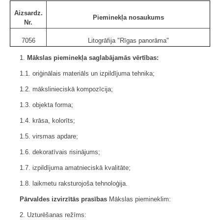
Aizsardz.
Pieminekļa nosaukums
Nr.
7056
Litogrāfija "Rīgas panorāma"
1.
Mākslas pieminekļa saglabājamās vērtības:
1.1. oriģinālais materiāls un izpildījuma tehnika;
1.2. mākslinieciskā kompozīcija;
1.3. objekta forma;
1.4. krāsa, kolorīts;
1.5. virsmas apdare;
1.6. dekoratīvais risinājums;
1.7. izpildījuma amatnieciskā kvalitāte;
1.8. laikmetu raksturojoša tehnoloģija.
Pārvaldes izvirzītās prasības
Mākslas piemineklim:
2. Uzturēšanas režīms: