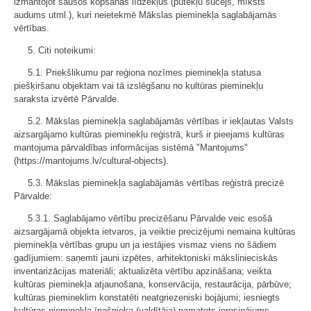
izmantojot sausos kopšanas līdzekļus (putekļu sūcējs, mīksts
audums utml.), kuri neietekmē Mākslas pieminekļa saglabājamās
vērtības.
5. Citi noteikumi:
5.1. Priekšlikumu par reģiona nozīmes pieminekļa statusa
piešķiršanu objektam vai tā izslēgšanu no kultūras pieminekļu
saraksta izvērtē Pārvalde.
5.2. Mākslas pieminekļa saglabājamās vērtības ir iekļautas Valsts
aizsargājamo kultūras pieminekļu reģistrā, kurš ir pieejams kultūras
mantojuma pārvaldības informācijas sistēmā "Mantojums"
(https://mantojums.lv/cultural-objects).
5.3. Mākslas pieminekļa saglabājamās vērtības reģistrā precizē
Pārvalde:
5.3.1. Saglabājamo vērtību precizēšanu Pārvalde veic esošā
aizsargājamā objekta ietvaros, ja veiktie precizējumi nemaina kultūras
pieminekļa vērtības grupu un ja iestājies vismaz viens no šādiem
gadījumiem: saņemti jauni izpētes, arhitektoniski mākslinieciskās
inventarizācijas materiāli; aktualizēta vērtību apzināšana; veikta
kultūras pieminekļa atjaunošana, konservācija, restaurācija, pārbūve;
kultūras piemineklim konstatēti neatgriezeniski bojājumi; iesniegts
kultūras pieminekļa īpašnieka (valdītāja) pamatots ierosinājums