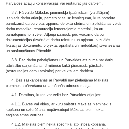
Pārvaldes atļauju konservācijas vai restaurācijas darbiem.
3.7. Pārvalde Mākslas pieminekļa īpašniekam (valdītājam)
izsniedz darbu atļauju, pamatojoties uz iesniegumu, kurā norādīta
paredzamā darbu vieta, apjoms, defektu shēma un izpildīšanas veids,
darbu metodika, restaurācijā izmantojamie materiāli, kā arī
pamatojums to izvēlei. Atļauju izsniedz pēc veicamo darbu
dokumentācijas (izvērtējot darbu raksturu un apjomu - vizuālās
fiksācijas dokumentu, projekta, apraksta un metodikas) izvērtēšanas
un saskaņošanas Pārvaldē.
3.8. Pēc darbu pabeigšanas un Pārvaldes atzinuma par darbu
atbilstību saņemšanai, 3 mēnešu laikā jāiesniedz pārskatu
(restaurācijas darbu atskaite) par veiktajiem darbiem.
4. Bez saskaņošanas ar Pārvaldi nav pieļaujama Mākslas
pieminekļa pārvešana un atrašanās adreses maiņa:
4.1. Darbības, kuras var veikt bez Pārvaldes atļaujas:
4.1.1. Būves vai vides, ar kuru saistīts Mākslas piemineklis,
kopšana un uzturēšana, nepārveidojot Mākslas pieminekļa
saglabājamās vērtības.
4.1.2. Mākslas pieminekļa specifikai atbilstoša kopšana,