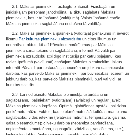
2.1. Mākslas pieminekli ir aizliegts iznīcināt. Fiziskajām un
juridiskajām personām jānodrošina, lai tiktu saglabāts Mākslas
piemineklis, kas ir to īpašumā (valdījumā). Valsts īpašumā esoša
Mākslas pieminekļa saglabāšanu nodrošina tā valdītājs.
2.2. Mākslas pieminekļa īpašnieka (valdītāja) pienākums ir: ievērot
likumu
Par kultūras pieminekļu aizsardzību
un citus likumus un
normatīvos aktus, kā arī Pārvaldes norādījumus par Mākslas
pieminekļa izmantošanu un saglabāšanu; informēt Pārvaldi par
pieminekļa uzraudzību atbildīgo institūciju par katru bojājumu, kas
radies īpašumā (valdījumā) esošajam Mākslas piemineklim; laikus
informēt Pārvaldi par restaurācijas iecerēm un jebkuru saimniecisko
darbību, kas pārveido Mākslas pieminekli; par būvniecības iecerēm un
jebkuru darbību, kas pārveido Mākslas pieminekli, būvi vai vidi, ar
kuru tas saistīts.
2.3. Lai nodrošinātu Mākslas pieminekļa uzturēšanu un
saglabāšanu, īpašniekam (valdītajam) savlaicīgi un regulāri jāveic
Mākslas pieminekļa kopšana. Optimāli glabāšanas apstākļi paildzina
priekšmetu mūžu. Faktori, kas ietekmē materiālā kultūras mantojuma
saglabātību: vides ietekme (relatīvais mitrums, temperatūra, gaisma,
gaisa piesārņojums); cilvēku darbība (nepareiza pārvietošana,
nepiemērota izmantošana, ugunsgrēki, zādzības, vandālisms, u.c.);
bioloģiskie faktori (mikroorganismi, insekti, grauzēji); dabas