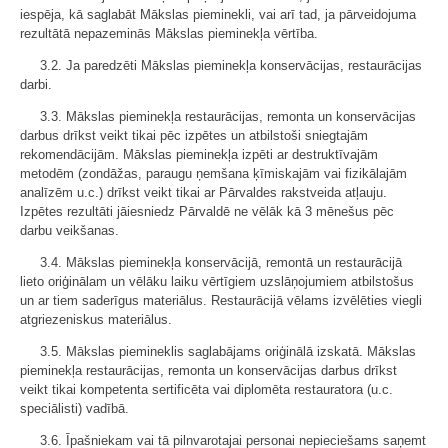
iespēja, kā saglabāt Mākslas pieminekli, vai arī tad, ja pārveidojuma
rezultātā nepazeminās Mākslas pieminekļa vērtība.
3.2. Ja paredzēti Mākslas pieminekļa konservācijas, restaurācijas
darbi.
3.3. Mākslas pieminekļa restaurācijas, remonta un konservācijas
darbus drīkst veikt tikai pēc izpētes un atbilstoši sniegtajām
rekomendācijām. Mākslas pieminekļa izpēti ar destruktīvajām
metodēm (zondāžas, paraugu ņemšana ķīmiskajām vai fizikālajām
analīzēm u.c.) drīkst veikt tikai ar Pārvaldes rakstveida atļauju.
Izpētes rezultāti jāiesniedz Pārvaldē ne vēlāk kā 3 mēnešus pēc
darbu veikšanas.
3.4. Mākslas pieminekļa konservācijā, remontā un restaurācijā
lieto oriģinālam un vēlāku laiku vērtīgiem uzslāņojumiem atbilstošus
un ar tiem saderīgus materiālus. Restaurācijā vēlams izvēlēties viegli
atgriezeniskus materiālus.
3.5. Mākslas piemineklis saglabājams oriģinālā izskatā. Mākslas
pieminekļa restaurācijas, remonta un konservācijas darbus drīkst
veikt tikai kompetenta sertificēta vai diplomēta restauratora (u.c.
speciālisti) vadībā.
3.6. Īpašniekam vai tā pilnvarotajai personai nepieciešams saņemt