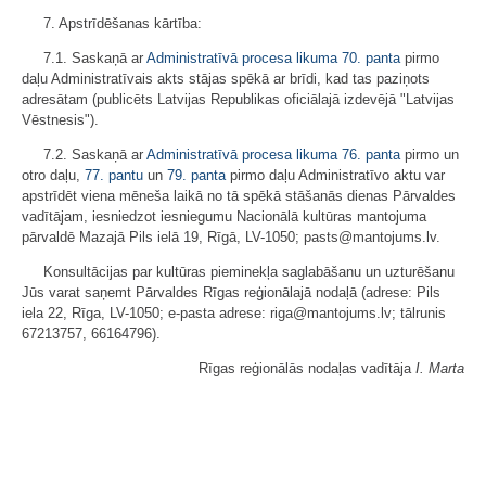
7. Apstrīdēšanas kārtība:
7.1. Saskaņā ar
Administratīvā procesa likuma
70. panta
pirmo
daļu Administratīvais akts stājas spēkā ar brīdi, kad tas paziņots
adresātam (publicēts Latvijas Republikas oficiālajā izdevējā "Latvijas
Vēstnesis").
7.2. Saskaņā ar
Administratīvā procesa likuma
76. panta
pirmo un
otro daļu,
77. pantu
un
79. panta
pirmo daļu Administratīvo aktu var
apstrīdēt viena mēneša laikā no tā spēkā stāšanās dienas Pārvaldes
vadītājam, iesniedzot iesniegumu Nacionālā kultūras mantojuma
pārvaldē Mazajā Pils ielā 19, Rīgā, LV-1050; pasts@mantojums.lv.
Konsultācijas par kultūras pieminekļa saglabāšanu un uzturēšanu
Jūs varat saņemt Pārvaldes Rīgas reģionālajā nodaļā (adrese: Pils
iela 22, Rīga, LV-1050; e-pasta adrese: riga@mantojums.lv; tālrunis
67213757, 66164796).
Rīgas reģionālās nodaļas vadītāja
I. Marta