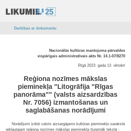
Darbības ar dokumentu
Nacionālās kultūras mantojuma pārvaldes
vispārīgais administratīvais akts Nr. 14.1-07/8270
Rīgā 2023. gada 13. oktobrī
Reģiona nozīmes mākslas
pieminekļa "Litogrāfija "Rīgas
panorāma"" (valsts aizsardzības
Nr. 7056) izmantošanas un
saglabāšanas norādījumi
Norādījumi izdoti valsts aizsargājamo kultūras pieminekļu sarakstā
iekļautajam reģiona nozīmes mākslas pieminekļa (turpmāk tekstā -