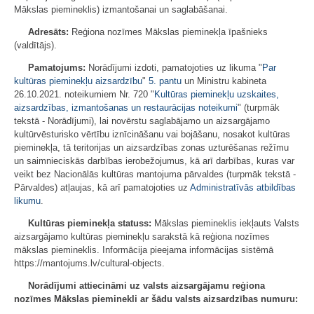
Mākslas piemineklis) izmantošanai un saglabāšanai.
Adresāts:
Reģiona nozīmes Mākslas pieminekļa īpašnieks
(valdītājs).
Pamatojums:
Norādījumi izdoti, pamatojoties uz likuma "
Par
kultūras pieminekļu aizsardzību
"
5. pantu
un Ministru kabineta
26.10.2021. noteikumiem Nr. 720 "
Kultūras pieminekļu uzskaites,
aizsardzības, izmantošanas un restaurācijas noteikumi
" (turpmāk
tekstā - Norādījumi), lai novērstu saglabājamo un aizsargājamo
kultūrvēsturisko vērtību iznīcināšanu vai bojāšanu, nosakot kultūras
pieminekļa, tā teritorijas un aizsardzības zonas uzturēšanas režīmu
un saimnieciskās darbības ierobežojumus, kā arī darbības, kuras var
veikt bez Nacionālās kultūras mantojuma pārvaldes (turpmāk tekstā -
Pārvaldes) atļaujas, kā arī pamatojoties uz
Administratīvās atbildības
likumu
.
Kultūras pieminekļa statuss:
Mākslas piemineklis iekļauts Valsts
aizsargājamo kultūras pieminekļu sarakstā kā reģiona nozīmes
mākslas piemineklis. Informācija pieejama informācijas sistēmā
https://mantojums.lv/cultural-objects.
Norādījumi attiecināmi uz valsts aizsargājamu reģiona
nozīmes Mākslas pieminekli ar šādu valsts aizsardzības numuru: