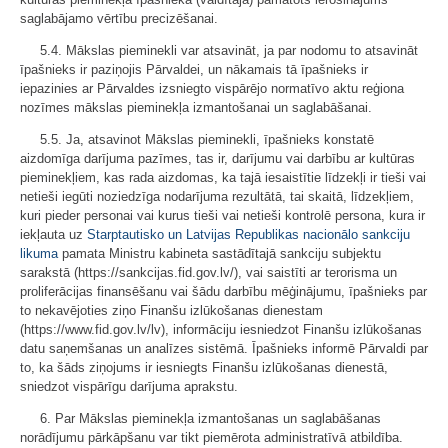
saglabājamo vērtību precizēšanai.
5.4. Mākslas pieminekli var atsavināt, ja par nodomu to atsavināt
īpašnieks ir paziņojis Pārvaldei, un nākamais tā īpašnieks ir
iepazinies ar Pārvaldes izsniegto vispārējo normatīvo aktu reģiona
nozīmes mākslas pieminekļa izmantošanai un saglabāšanai.
5.5. Ja, atsavinot Mākslas pieminekli, īpašnieks konstatē
aizdomīga darījuma pazīmes, tas ir, darījumu vai darbību ar kultūras
pieminekļiem, kas rada aizdomas, ka tajā iesaistītie līdzekļi ir tieši vai
netieši iegūti noziedzīga nodarījuma rezultātā, tai skaitā, līdzekļiem,
kuri pieder personai vai kurus tieši vai netieši kontrolē persona, kura ir
iekļauta uz
Starptautisko un Latvijas Republikas nacionālo sankciju
likuma
pamata Ministru kabineta sastādītajā sankciju subjektu
sarakstā (https://sankcijas.fid.gov.lv/), vai saistīti ar terorisma un
proliferācijas finansēšanu vai šādu darbību mēģinājumu, īpašnieks par
to nekavējoties ziņo Finanšu izlūkošanas dienestam
(https://www.fid.gov.lv/lv), informāciju iesniedzot Finanšu izlūkošanas
datu saņemšanas un analīzes sistēmā. Īpašnieks informē Pārvaldi par
to, ka šāds ziņojums ir iesniegts Finanšu izlūkošanas dienestā,
sniedzot vispārīgu darījuma aprakstu.
6. Par Mākslas pieminekļa izmantošanas un saglabāšanas
norādījumu pārkāpšanu var tikt piemērota administratīvā atbildība.