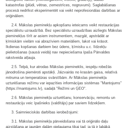
katastrofas (plūdi, vētras, zemestrīces, nogruvumi). Saglabāšanas
procesā nedrīkst eksperimentēt vai veikt neprofesionālas darbības ar
oriģināliem.
2.4. Mākslas pieminekļu apkopšanu ieteicams veikt restaurācijas
speciālistu uzraudzībā. Bez speciālistu uzraudzības aizliegts Mākslas
pieminekļus tīrīt ar asiem instrumentiem, mazgāt, apstrādāt ar
ķīmiskām vielām vai abrazīviem materiāliem, lakot vai krāsot.
Ikdienas kopšanas darbiem bez ūdens, ķīmisku u.c. līdzekļu
pielietošanas (sausā veidā) nav nepieciešama īpaša Pārvaldes
rakstveida atļauja.
2.5. Telpā, kur atrodas Mākslas piemineklis, iespēju robežās
jānodrošina piemēroti apstākļi. Jāizvairās no krasām gaisa, relatīvā
mitruma un temperatūras svārstībām. Ar Mākslas pieminekļa
uzturēšanas režīmu var iepazīties informācijas sistēmas "Mantojums"
(https://mantojums.lv), sadaļā "Režīmi un ĢEO".
2.6. Mākslas pieminekļa uzturēšanu, konservāciju, remontu un
restaurāciju veic īpašnieks (valdītājs) par saviem līdzekļiem.
3. Saimnieciskās darbības ierobežojumi:
3.1. Mākslas pieminekļa pārveidošana vai tā oriģinālo daļu
aizstāšana ar jaunām daļām pieļaujama tikai tad, ja tā ir labākā