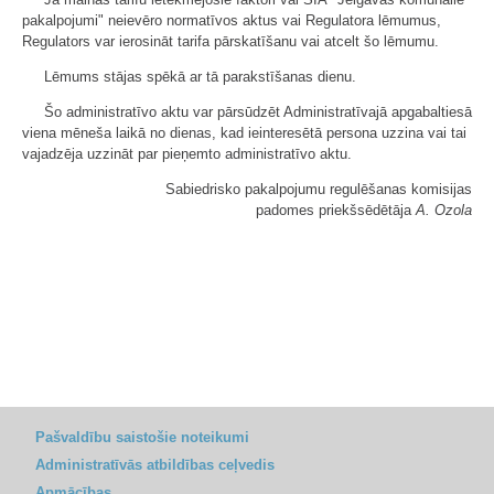
pakalpojumi" neievēro normatīvos aktus vai Regulatora lēmumus,
Regulators var ierosināt tarifa pārskatīšanu vai atcelt šo lēmumu.
Lēmums stājas spēkā ar tā parakstīšanas dienu.
Šo administratīvo aktu var pārsūdzēt Administratīvajā apgabaltiesā
viena mēneša laikā no dienas, kad ieinteresētā persona uzzina vai tai
vajadzēja uzzināt par pieņemto administratīvo aktu.
Sabiedrisko pakalpojumu regulēšanas komisijas
padomes priekšsēdētāja
A. Ozola
Pašvaldību saistošie noteikumi
Administratīvās atbildības ceļvedis
Apmācības