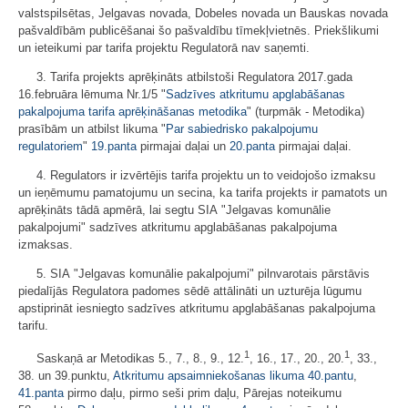
valstspilsētas, Jelgavas novada, Dobeles novada un Bauskas novada
pašvaldībām publicēšanai šo pašvaldību tīmekļvietnēs. Priekšlikumi
un ieteikumi par tarifa projektu Regulatorā nav saņemti.
3. Tarifa projekts aprēķināts atbilstoši Regulatora 2017.gada
16.februāra lēmuma Nr.1/5 "
Sadzīves atkritumu apglabāšanas
pakalpojuma tarifa aprēķināšanas metodika
" (turpmāk - Metodika)
prasībām un atbilst likuma "
Par sabiedrisko pakalpojumu
regulatoriem
"
19.panta
pirmajai daļai un
20.panta
pirmajai daļai.
4. Regulators ir izvērtējis tarifa projektu un to veidojošo izmaksu
un ieņēmumu pamatojumu un secina, ka tarifa projekts ir pamatots un
aprēķināts tādā apmērā, lai segtu SIA "Jelgavas komunālie
pakalpojumi" sadzīves atkritumu apglabāšanas pakalpojuma
izmaksas.
5. SIA "Jelgavas komunālie pakalpojumi" pilnvarotais pārstāvis
piedalījās Regulatora padomes sēdē attālināti un uzturēja lūgumu
apstiprināt iesniegto sadzīves atkritumu apglabāšanas pakalpojuma
tarifu.
1
1
Saskaņā ar Metodikas 5., 7., 8., 9., 12.
, 16., 17., 20., 20.
, 33.,
38. un 39.punktu,
Atkritumu apsaimniekošanas likuma
40.pantu
,
41.panta
pirmo daļu, pirmo seši prim daļu, Pārejas noteikumu