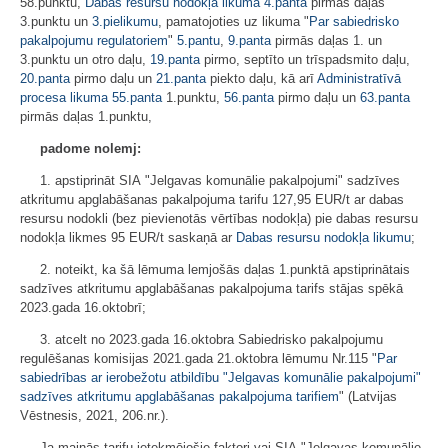
58.punktu,
Dabas resursu nodokļa likuma
4.panta
pirmās daļas
3.punktu un
3.pielikumu
, pamatojoties uz likuma "
Par sabiedrisko
pakalpojumu regulatoriem
"
5.pantu
,
9.panta
pirmās daļas 1. un
3.punktu un otro daļu,
19.panta
pirmo, septīto un trīspadsmito daļu,
20.panta
pirmo daļu un
21.panta
piekto daļu, kā arī
Administratīvā
procesa likuma
55.panta
1.punktu,
56.panta
pirmo daļu un
63.panta
pirmās daļas 1.punktu,
padome nolemj:
1. apstiprināt SIA "Jelgavas komunālie pakalpojumi" sadzīves
atkritumu apglabāšanas pakalpojuma tarifu 127,95 EUR/t ar dabas
resursu nodokli (bez pievienotās vērtības nodokļa) pie dabas resursu
nodokļa likmes 95 EUR/t saskaņā ar
Dabas resursu nodokļa likumu
;
2. noteikt, ka šā lēmuma lemjošās daļas 1.punktā apstiprinātais
sadzīves atkritumu apglabāšanas pakalpojuma tarifs stājas spēkā
2023.gada 16.oktobrī;
3. atcelt no 2023.gada 16.oktobra Sabiedrisko pakalpojumu
regulēšanas komisijas 2021.gada 21.oktobra lēmumu Nr.115 "
Par
sabiedrības ar ierobežotu atbildību "Jelgavas komunālie pakalpojumi"
sadzīves atkritumu apglabāšanas pakalpojuma tarifiem
" (Latvijas
Vēstnesis, 2021, 206.nr.).
Ja mainās tarifu ietekmējošie faktori vai SIA "Jelgavas komunālie