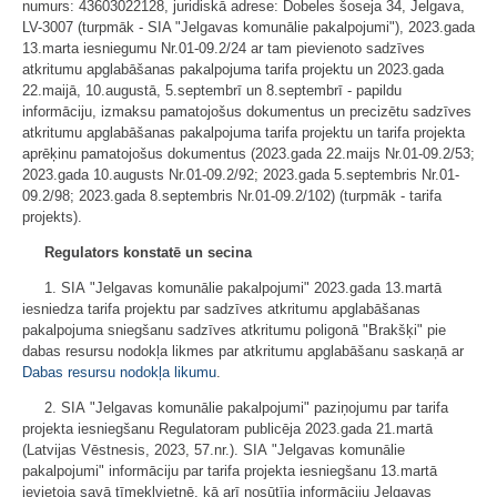
numurs: 43603022128, juridiskā adrese: Dobeles šoseja 34, Jelgava,
LV-3007 (turpmāk - SIA "Jelgavas komunālie pakalpojumi"), 2023.gada
13.marta iesniegumu Nr.01-09.2/24 ar tam pievienoto sadzīves
atkritumu apglabāšanas pakalpojuma tarifa projektu un 2023.gada
22.maijā, 10.augustā, 5.septembrī un 8.septembrī - papildu
informāciju, izmaksu pamatojošus dokumentus un precizētu sadzīves
atkritumu apglabāšanas pakalpojuma tarifa projektu un tarifa projekta
aprēķinu pamatojošus dokumentus (2023.gada 22.maijs Nr.01-09.2/53;
2023.gada 10.augusts Nr.01-09.2/92; 2023.gada 5.septembris Nr.01-
09.2/98; 2023.gada 8.septembris Nr.01-09.2/102) (turpmāk - tarifa
projekts).
Regulators konstatē un secina
1. SIA "Jelgavas komunālie pakalpojumi" 2023.gada 13.martā
iesniedza tarifa projektu par sadzīves atkritumu apglabāšanas
pakalpojuma sniegšanu sadzīves atkritumu poligonā "Brakšķi" pie
dabas resursu nodokļa likmes par atkritumu apglabāšanu saskaņā ar
Dabas resursu nodokļa likumu
.
2. SIA "Jelgavas komunālie pakalpojumi" paziņojumu par tarifa
projekta iesniegšanu Regulatoram publicēja 2023.gada 21.martā
(Latvijas Vēstnesis, 2023, 57.nr.). SIA "Jelgavas komunālie
pakalpojumi" informāciju par tarifa projekta iesniegšanu 13.martā
ievietoja savā tīmekļvietnē, kā arī nosūtīja informāciju Jelgavas