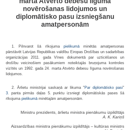
marta Atvērto debesu līguma
novērošanas lidojumos un
diplomātisko pasu izsniegšanu
amatpersonām
1. Pilnvarot šā rīkojuma
pielikumā
minētās amatpersonas
pārstāvēt Latvijas Republikas valdību Eiropas Drošības un sadarbības
organizācijas 2011. gada Vīnes dokumentā par uzticēšanos un
drošību veicinošiem pasākumiem noteiktajās bruņojuma kontroles
vizītēs un 1992. gada 24. marta Atvērto debesu līguma novērošanas
lidojumos.
2. Ārlietu ministrijai saskaņā ar likuma "
Par diplomātisko pasi
"
3.
panta pirmās daļas 5. punktu izsniegt diplomātiskās pases šā
rīkojuma
pielikumā
minētajām amatpersonām.
Ministru prezidents, ārlietu ministra pienākumu izpildītājs
A. K. Kariņš
Aizsardzības ministra pienākumu izpildītājs ‒ kultūras ministrs