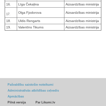
16.
Līga Čekaļina
Aizsardzības ministrija
Olga Fjodorova
Aizsardzības ministrija
17.
18.
Uldis Rengarts
Aizsardzības ministrija
19.
Valentīns Tikums
Aizsardzības ministrija
Pašvaldību saistošie noteikumi
Administratīvās atbildības ceļvedis
Apmācības
Pilnā versija
Par Likumi.lv