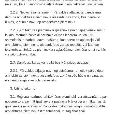
raksturu, kā arī jānodrošina arhitektūras pieminekļa vizuālo uztveri.
2.2.2. Nepieciešams saņemt Pārvaldes atļauju, ja paredzama
darbība arhitektūras pieminekļa aizsardzības zonā, kas pārveido
būves, vidi un ainavu ap arhitektūras pieminekli.
2.2.3. Arhitektūras pieminekļa īpašnieka (valdītāja) pienākums ir
laikus informēt Pārvaldi par būvniecības iecerēm un jebkuru
saimniecisko darbību savā īpašumā, kas pārveido apkārtējo vidi
arhitektūras pieminekļa aizsardzības zonas robežās vai kas var
ietekmēt arhitektūras pieminekļa saglabāšanu, piekļūšanu tai vai tās
vizuālo uztveramību.
2.3. Darbības, kuras var veikt bez Pārvaldes atļaujas:
2.3.1. Pārvaldes atļauja nav nepieciešama, ja netiek pārveidots
arhitektūras pieminekļa aizsardzības zonā esošo būvju un ainavas
elementu ārējais veidols vai reljefs.
3. Citi noteikumi:
3.1. Reģiona nozīmes arhitektūras pieminekli var atsavināt, ja par
nodomu to atsavināt īpašnieks ir paziņojis Pārvaldei un nākamais tā
īpašnieks ir iepazinies ar Pārvaldes izdoto vispārējo normatīvo aktu
arhitektūras pieminekļa izmantošanai un saglabāšanai.