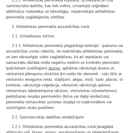
1.3.1. Arhitektūras pieminekļa kopšana, uzturēšana un cita
saimnieciskā darbība, kas tiek veikta, izmantojot oriģinālam
atbilstošus materiālus un tehnoloģiju, nepārveidojot arhitektūras
pieminekļa saglabājamās vērtības.
2. Arhitektūras pieminekļa aizsardzības zonā:
2.1. Uzturēšanas režīms:
2.1.1. Arhitektūras pieminekļa pieguļošajā teritorijā - īpašuma vai
aizsardzības zonas robežās, lai nodrošinātu arhitektūras pieminekļa
un tam raksturīgās vides saglabāšanu, kā arī nepieļautu vai
samazinātu dažāda veida negatīvu ietekmi uz konkrēto pieminekli,
īpašniekam (valdītājam)
jāuztur:
apkārtnei raksturīgā ainava un
vēsturiskā plānojuma struktūra (ko veido tās elementi - ceļu tīkls ar
vēsturisko ieseguma veidu, stādījumi, alejas, meži, lauki, pļavas, to
kontūras, raksturīgā veģetācija, vēsturiski raksturīgā apbūve,
vēsturiskais labiekārtojuma raksturs, vēsturiskas inženierbūves);
piekļūšanas iespēja piemineklim (brīva vai daļēji ierobežota);
pieminekļa netraucētas uztveres iespēja no tradicionāliem vai
nozīmīgiem skatu punktiem.
2.2. Saimnieciskās darbības ierobežojumi:
2.2.1. Arhitektūras pieminekļa aizsardzības zonā jāsaglabā
atbilstošo vidi, būves, ainavu, apzaļumošanas un labiekārtošanas