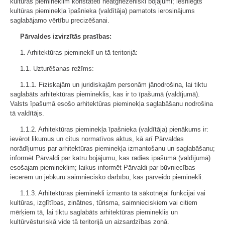
kultūras piemineklim konstatēti neatgriezeniski bojājumi; iesniegts
kultūras pieminekļa īpašnieka (valdītāja) pamatots ierosinājums
saglabājamo vērtību precizēšanai.
Pārvaldes izvirzītās prasības:
1. Arhitektūras piemineklī un tā teritorijā:
1.1. Uzturēšanas režīms:
1.1.1. Fiziskajām un juridiskajām personām jānodrošina, lai tiktu
saglabāts arhitektūras piemineklis, kas ir to īpašumā (valdījumā).
Valsts īpašumā esošo arhitektūras pieminekļa saglabāšanu nodrošina
tā valdītājs.
1.1.2. Arhitektūras pieminekļa īpašnieka (valdītāja) pienākums ir:
ievērot likumus un citus normatīvos aktus, kā arī Pārvaldes
norādījumus par arhitektūras pieminekļa izmantošanu un saglabāšanu;
informēt Pārvaldi par katru bojājumu, kas radies īpašumā (valdījumā)
esošajam piemineklim; laikus informēt Pārvaldi par būvniecības
iecerēm un jebkuru saimniecisko darbību, kas pārveido pieminekli.
1.1.3. Arhitektūras pieminekli izmanto tā sākotnējai funkcijai vai
kultūras, izglītības, zinātnes, tūrisma, saimnieciskiem vai citiem
mērķiem tā, lai tiktu saglabāts arhitektūras piemineklis un
kultūrvēsturiskā vide tā teritorijā un aizsardzības zonā.