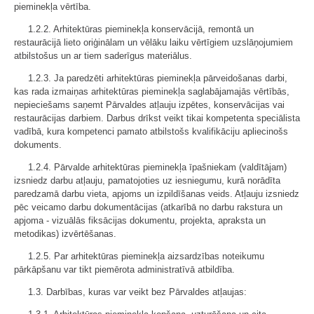
pieminekļa vērtība.
1.2.2. Arhitektūras pieminekļa konservācijā, remontā un
restaurācijā lieto oriģinālam un vēlāku laiku vērtīgiem uzslāņojumiem
atbilstošus un ar tiem saderīgus materiālus.
1.2.3. Ja paredzēti arhitektūras pieminekļa pārveidošanas darbi,
kas rada izmaiņas arhitektūras pieminekļa saglabājamajās vērtībās,
nepieciešams saņemt Pārvaldes atļauju izpētes, konservācijas vai
restaurācijas darbiem. Darbus drīkst veikt tikai kompetenta speciālista
vadībā, kura kompetenci pamato atbilstošs kvalifikāciju apliecinošs
dokuments.
1.2.4. Pārvalde arhitektūras pieminekļa īpašniekam (valdītājam)
izsniedz darbu atļauju, pamatojoties uz iesniegumu, kurā norādīta
paredzamā darbu vieta, apjoms un izpildīšanas veids. Atļauju izsniedz
pēc veicamo darbu dokumentācijas (atkarībā no darbu rakstura un
apjoma - vizuālās fiksācijas dokumentu, projekta, apraksta un
metodikas) izvērtēšanas.
1.2.5. Par arhitektūras pieminekļa aizsardzības noteikumu
pārkāpšanu var tikt piemērota administratīvā atbildība.
1.3. Darbības, kuras var veikt bez Pārvaldes atļaujas: