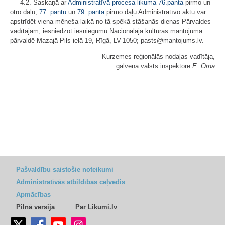
4.2. Saskaņā ar
Administratīvā procesa likuma
76.panta
pirmo un
otro daļu,
77. pantu
un
79. panta
pirmo daļu Administratīvo aktu var
apstrīdēt viena mēneša laikā no tā spēkā stāšanās dienas Pārvaldes
vadītājam, iesniedzot iesniegumu Nacionālajā kultūras mantojuma
pārvaldē Mazajā Pils ielā 19, Rīgā, LV-1050; pasts@mantojums.lv.
Kurzemes reģionālās nodaļas vadītāja,
galvenā valsts inspektore
E. Orna
Pašvaldību saistošie noteikumi
Administratīvās atbildības ceļvedis
Apmācības
Pilnā versija
Par Likumi.lv