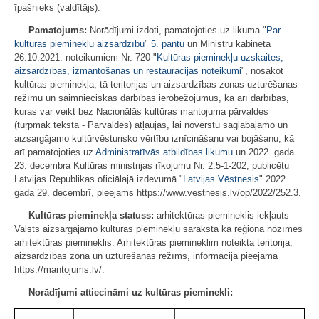
īpašnieks (valdītājs).
Pamatojums:
Norādījumi izdoti, pamatojoties uz likuma "
Par
kultūras pieminekļu aizsardzību
"
5. pantu
un Ministru kabineta
26.10.2021. noteikumiem Nr. 720 "
Kultūras pieminekļu uzskaites,
aizsardzības, izmantošanas un restaurācijas noteikumi
", nosakot
kultūras pieminekļa, tā teritorijas un aizsardzības zonas uzturēšanas
režīmu un saimnieciskās darbības ierobežojumus, kā arī darbības,
kuras var veikt bez Nacionālās kultūras mantojuma pārvaldes
(turpmāk tekstā - Pārvaldes) atļaujas, lai novērstu saglabājamo un
aizsargājamo kultūrvēsturisko vērtību iznīcināšanu vai bojāšanu, kā
arī pamatojoties uz
Administratīvās atbildības likumu
un 2022. gada
23. decembra Kultūras ministrijas rīkojumu Nr. 2.5-1-202, publicētu
Latvijas Republikas oficiālajā izdevumā "
Latvijas Vēstnesis
" 2022.
gada 29. decembrī, pieejams https://www.vestnesis.lv/op/2022/252.3.
Kultūras pieminekļa statuss:
arhitektūras piemineklis iekļauts
Valsts aizsargājamo kultūras pieminekļu sarakstā kā reģiona nozīmes
arhitektūras piemineklis. Arhitektūras piemineklim noteikta teritorija,
aizsardzības zona un uzturēšanas režīms, informācija pieejama
https://mantojums.lv/.
Norādījumi attiecināmi uz kultūras pieminekli: