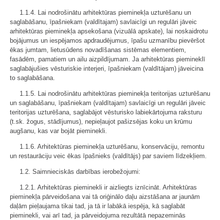
1.1.4. Lai nodrošinātu arhitektūras pieminekļa uzturēšanu un
saglabāšanu, īpašniekam (valdītajam) savlaicīgi un regulāri jāveic
arhitektūras pieminekļa apsekošana (vizuālā apskate), lai noskaidrotu
bojājumus un iespējamos apdraudējumus, īpašu uzmanību pievēršot
ēkas jumtam, lietusūdens novadīšanas sistēmas elementiem,
fasādēm, pamatiem un ailu aizpildījumam. Ja arhitektūras piemineklī
saglabājušies vēsturiskie interjeri, īpašniekam (valdītājam) jāveicina
to saglabāšana.
1.1.5. Lai nodrošinātu arhitektūras pieminekļa teritorijas uzturēšanu
un saglabāšanu, īpašniekam (valdītajam) savlaicīgi un regulāri jāveic
teritorijas uzturēšana, saglabājot vēsturisko labiekārtojuma raksturu
(t.sk. žogus, stādījumus), nepieļaujot pašizsējas koku un krūmu
augšanu, kas var bojāt pieminekli.
1.1.6. Arhitektūras pieminekļa uzturēšanu, konservāciju, remontu
un restaurāciju veic ēkas īpašnieks (valdītājs) par saviem līdzekļiem.
1.2. Saimnieciskās darbības ierobežojumi:
1.2.1. Arhitektūras pieminekli ir aizliegts iznīcināt. Arhitektūras
pieminekļa pārveidošana vai tā oriģinālo daļu aizstāšana ar jaunām
daļām pieļaujama tikai tad, ja tā ir labākā iespēja, kā saglabāt
pieminekli, vai arī tad, ja pārveidojuma rezultātā nepazeminās