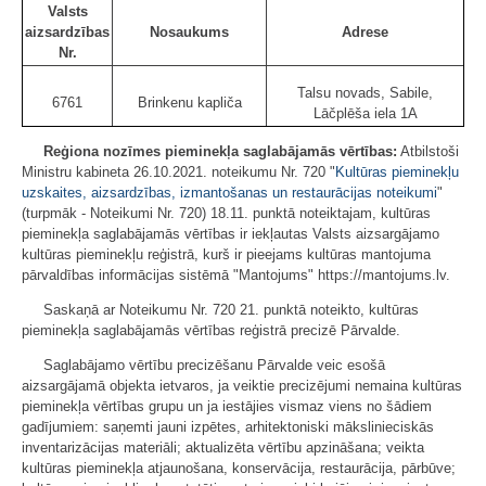
Valsts
aizsardzības
Nosaukums
Adrese
Nr.
Talsu novads, Sabile,
6761
Brinkenu kapliča
Lāčplēša iela 1A
Reģiona nozīmes pieminekļa saglabājamās vērtības:
Atbilstoši
Ministru kabineta 26.10.2021. noteikumu Nr. 720 "
Kultūras pieminekļu
uzskaites, aizsardzības, izmantošanas un restaurācijas noteikumi
"
(turpmāk - Noteikumi Nr. 720) 18.11. punktā noteiktajam, kultūras
pieminekļa saglabājamās vērtības ir iekļautas Valsts aizsargājamo
kultūras pieminekļu reģistrā, kurš ir pieejams kultūras mantojuma
pārvaldības informācijas sistēmā "Mantojums" https://mantojums.lv.
Saskaņā ar Noteikumu Nr. 720 21. punktā noteikto, kultūras
pieminekļa saglabājamās vērtības reģistrā precizē Pārvalde.
Saglabājamo vērtību precizēšanu Pārvalde veic esošā
aizsargājamā objekta ietvaros, ja veiktie precizējumi nemaina kultūras
pieminekļa vērtības grupu un ja iestājies vismaz viens no šādiem
gadījumiem: saņemti jauni izpētes, arhitektoniski mākslinieciskās
inventarizācijas materiāli; aktualizēta vērtību apzināšana; veikta
kultūras pieminekļa atjaunošana, konservācija, restaurācija, pārbūve;