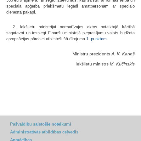
536
euro
apmērā, lai segtu izdevumus, kas saistīti ar formas tērpa un
speciālā apģērba priekšmetu iegādi amatpersonām ar speciālo
dienesta pakāpi.
2. Iekšlietu ministrijai normatīvajos aktos noteiktajā kārtībā
sagatavot un iesniegt Finanšu ministrijā pieprasījumu valsts budžeta
apropriācijas pārdalei atbilstoši šā rīkojuma
1. punktam
.
Ministru prezidents
A. K. Kariņš
Iekšlietu ministrs
M. Kučinskis
Pašvaldību saistošie noteikumi
Administratīvās atbildības ceļvedis
Apmācības