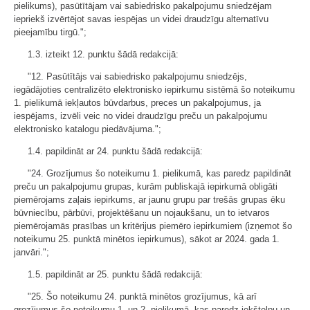
pielikums), pasūtītājam vai sabiedrisko pakalpojumu sniedzējam
iepriekš izvērtējot savas iespējas un videi draudzīgu alternatīvu
pieejamību tirgū.";
1.3. izteikt 12. punktu šādā redakcijā:
"12. Pasūtītājs vai sabiedrisko pakalpojumu sniedzējs,
iegādājoties centralizēto elektronisko iepirkumu sistēmā šo noteikumu
1. pielikumā iekļautos būvdarbus, preces un pakalpojumus, ja
iespējams, izvēli veic no videi draudzīgu preču un pakalpojumu
elektronisko katalogu piedāvājuma.";
1.4. papildināt ar 24. punktu šādā redakcijā:
"24. Grozījumus šo noteikumu 1. pielikumā, kas paredz papildināt
preču un pakalpojumu grupas, kurām publiskajā iepirkumā obligāti
piemērojams zaļais iepirkums, ar jaunu grupu par trešās grupas ēku
būvniecību, pārbūvi, projektēšanu un nojaukšanu, un to ietvaros
piemērojamās prasības un kritērijus piemēro iepirkumiem (izņemot šo
noteikumu 25. punktā minētos iepirkumus), sākot ar 2024. gada 1.
janvāri.";
1.5. papildināt ar 25. punktu šādā redakcijā:
"25. Šo noteikumu 24. punktā minētos grozījumus, kā arī
grozījumus šo noteikumu 1. un 2. pielikumā, kas paredz iekštelpu un