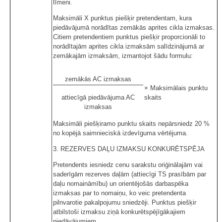
līmeni.
Maksimāli X punktus piešķir pretendentam, kura
piedāvājumā norādītas zemākās aprites cikla izmaksas.
Citiem pretendentiem punktus piešķir proporcionāli to
norādītajām aprites cikla izmaksām salīdzinājumā ar
zemākajām izmaksām, izmantojot šādu formulu:
zemākās AC izmaksas
× Maksimālais punktu
attiecīgā piedāvājuma AC
skaits
izmaksas
Maksimāli piešķiramo punktu skaits nepārsniedz 20 %
no kopējā saimnieciskā izdevīguma vērtējuma.
3. REZERVES DAĻU IZMAKSU KONKURĒTSPĒJA
Pretendents iesniedz cenu sarakstu oriģinālajām vai
saderīgām rezerves daļām (attiecīgi TS prasībām par
daļu nomaināmību) un orientējošās darbaspēka
izmaksas par to nomaiņu, ko veic pretendenta
pilnvarotie pakalpojumu sniedzēji. Punktus piešķir
atbilstoši izmaksu ziņā konkurētspējīgākajiem
piedāvājumiem.