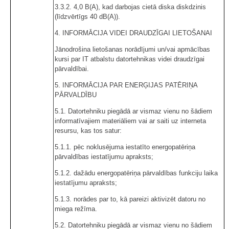
3.3.2. 4,0 B(A), kad darbojas cietā diska diskdzinis
(līdzvērtīgs 40 dB(A)).
4. INFORMĀCIJA VIDEI DRAUDZĪGAI LIETOŠANAI
Jānodrošina lietošanas norādījumi un/vai apmācības
kursi par IT atbalstu datortehnikas videi draudzīgai
pārvaldībai.
5. INFORMĀCIJA PAR ENERĢIJAS PATĒRIŅA
PĀRVALDĪBU
5.1. Datortehniku piegādā ar vismaz vienu no šādiem
informatīvajiem materiāliem vai ar saiti uz interneta
resursu, kas tos satur:
5.1.1. pēc noklusējuma iestatīto energopatēriņa
pārvaldības iestatījumu apraksts;
5.1.2. dažādu energopatēriņa pārvaldības funkciju laika
iestatījumu apraksts;
5.1.3. norādes par to, kā pareizi aktivizēt datoru no
miega režīma.
5.2. Datortehniku piegādā ar vismaz vienu no šādiem