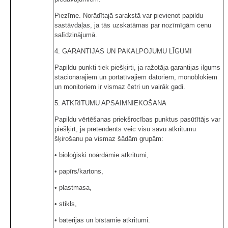
Piezīme. Norādītajā sarakstā var pievienot papildu
sastāvdaļas, ja tās uzskatāmas par nozīmīgām cenu
salīdzinājumā.
4. GARANTIJAS UN PAKALPOJUMU LĪGUMI
Papildu punkti tiek piešķirti, ja ražotāja garantijas ilgums
stacionārajiem un portatīvajiem datoriem, monoblokiem
un monitoriem ir vismaz četri un vairāk gadi.
5. ATKRITUMU APSAIMNIEKOŠANA
Papildu vērtēšanas priekšrocības punktus pasūtītājs var
piešķirt, ja pretendents veic visu savu atkritumu
šķirošanu pa vismaz šādām grupām:
• bioloģiski noārdāmie atkritumi,
• papīrs/kartons,
• plastmasa,
• stikls,
• baterijas un bīstamie atkritumi.