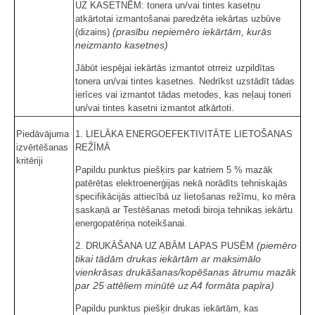
UZ KASETNĒM: tonera un/vai tintes kasetņu
atkārtotai izmantošanai paredzēta iekārtas uzbūve
(prasību nepiemēro iekārtām, kurās
(dizains)
neizmanto kasetnes)
Jābūt iespējai iekārtās izmantot otrreiz uzpildītas
tonera un/vai tintes kasetnes. Nedrīkst uzstādīt tādas
ierīces vai izmantot tādas metodes, kas neļauj toneri
un/vai tintes kasetni izmantot atkārtoti.
Piedāvājuma
1. LIELĀKA ENERGOEFEKTIVITĀTE LIETOŠANAS
izvērtēšanas
REŽĪMĀ
kritēriji
Papildu punktus piešķirs par katriem 5 % mazāk
patērētas elektroenerģijas nekā norādīts tehniskajās
specifikācijās attiecībā uz lietošanas režīmu, ko mēra
saskaņā ar Testēšanas metodi biroja tehnikas iekārtu
energopatēriņa noteikšanai.
(piemēro
2. DRUKĀŠANA UZ ABĀM LAPAS PUSĒM
tikai tādām drukas iekārtām ar maksimālo
vienkrāsas drukāšanas/kopēšanas ātrumu mazāk
par 25 attēliem minūtē uz A4 formāta papīra)
Papildu punktus piešķir drukas iekārtām, kas