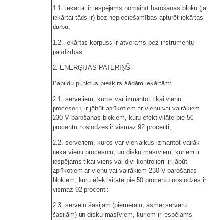
1.1. iekārtai ir iespējams nomainīt barošanas bloku (ja
iekārtai tāds ir) bez nepieciešamības apturēt iekārtas
darbu;
1.2. iekārtas korpuss ir atverams bez instrumentu
palīdzības.
2. ENERĢIJAS PATĒRIŅŠ
Papildu punktus piešķirs šādām iekārtām:
2.1. serveriem, kuros var izmantot tikai vienu
procesoru, ir jābūt aprīkotiem ar vienu vai vairākiem
230 V barošanas blokiem, kuru efektivitāte pie 50
procentu noslodzes ir vismaz 92 procenti;
2.2. serveriem, kuros var vienlaikus izmantot vairāk
nekā vienu procesoru, un disku masīviem, kuriem ir
iespējams tikai viens vai divi kontrolieri, ir jābūt
aprīkotiem ar vienu vai vairākiem 230 V barošanas
blokiem, kuru efektivitāte pie 50 procentu noslodzes ir
vismaz 92 procenti;
2.3. serveru šasijām (piemēram, asmeņserveru
šasijām) un disku masīviem, kuriem ir iespējams