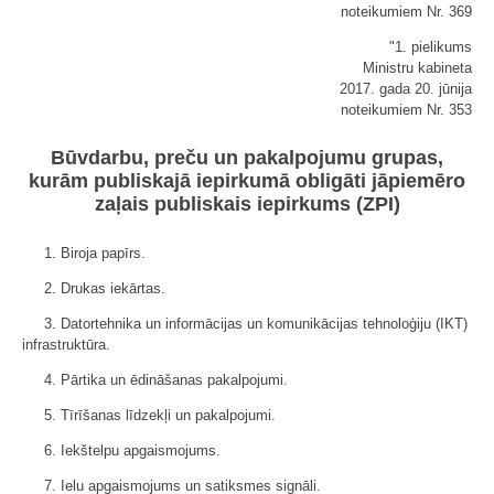
noteikumiem Nr. 369
"1. pielikums
Ministru kabineta
2017. gada 20. jūnija
noteikumiem Nr. 353
Būvdarbu, preču un pakalpojumu grupas,
kurām publiskajā iepirkumā obligāti jāpiemēro
zaļais publiskais iepirkums (ZPI)
1. Biroja papīrs.
2. Drukas iekārtas.
3. Datortehnika un informācijas un komunikācijas tehnoloģiju (IKT)
infrastruktūra.
4. Pārtika un ēdināšanas pakalpojumi.
5. Tīrīšanas līdzekļi un pakalpojumi.
6. Iekštelpu apgaismojums.
7. Ielu apgaismojums un satiksmes signāli.