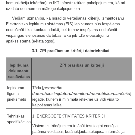
komunikāciju iekārtām) un IKT infrastruktūras pakalpojumiem, kā arī
uz datu centriem un mākoņpakalpojumiem.
Vēršam uzmanību, ka norādīto vērtēšanas kritēriju izmantošanu
Elektronisko iepirkumu sistēmas (EIS) iepirkumos būs iespējams
nodrošināt tikai konkursa laikā, bet to nav iespējams nodrošināt
vispārīgās vienošanās darbības laikā jeb EIS e-pasūtījumu
apakšsistēmā (e-katalogos).
3.1. ZPI prasības un kritēriji datortehnikai
Iepirkuma
ZPI prasības un kritēriji
dokumentu
sastāvdaļas
personālo
Iepirkuma
Tādu [
datoru/piezīmjdatoru/monitoru/monobloku/planšešu
līguma
]
priekšmets
iegāde, kuriem ir minimāla ietekme uz vidi visā to
kalpošanas laikā.
Tehniskās
1. ENERGOEFEKTIVITĀTES KRITĒRIJI
specifikācijas
Visiem izstrādājumiem ir jābūt iesniegtai enerģijas
patēriņa veidlapai, kurā iekļauta sekojoša informācija: