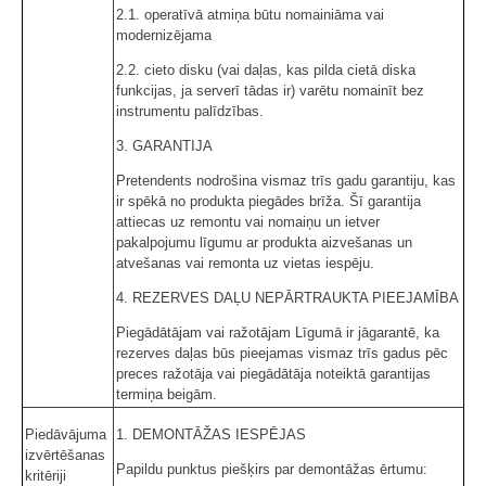
2.1. operatīvā atmiņa būtu nomainiāma vai
modernizējama
2.2. cieto disku (vai daļas, kas pilda cietā diska
funkcijas, ja serverī tādas ir) varētu nomainīt bez
instrumentu palīdzības.
3. GARANTIJA
Pretendents nodrošina vismaz trīs gadu garantiju, kas
ir spēkā no produkta piegādes brīža. Šī garantija
attiecas uz remontu vai nomaiņu un ietver
pakalpojumu līgumu ar produkta aizvešanas un
atvešanas vai remonta uz vietas iespēju.
4. REZERVES DAĻU NEPĀRTRAUKTA PIEEJAMĪBA
Piegādātājam vai ražotājam Līgumā ir jāgarantē, ka
rezerves daļas būs pieejamas vismaz trīs gadus pēc
preces ražotāja vai piegādātāja noteiktā garantijas
termiņa beigām.
Piedāvājuma
1. DEMONTĀŽAS IESPĒJAS
izvērtēšanas
Papildu punktus piešķirs par demontāžas ērtumu:
kritēriji