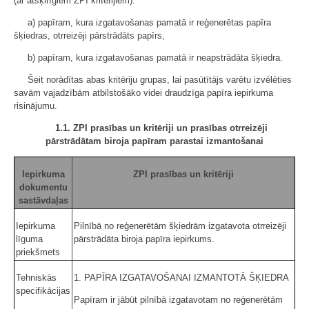
(ar atšķirīgiem ZPI kritērijiem):
a) papīram, kura izgatavošanas pamatā ir reģenerētas papīra
šķiedras, otrreizēji pārstrādāts papīrs,
b) papīram, kura izgatavošanas pamatā ir neapstrādāta šķiedra.
Šeit norādītas abas kritēriju grupas, lai pasūtītājs varētu izvēlēties
savām vajadzībām atbilstošāko videi draudzīga papīra iepirkuma
risinājumu.
1.1. ZPI prasības un kritēriji un prasības otrreizēji
pārstrādātam biroja papīram parastai izmantošanai
Iepirkuma
ZPI prasības un kritēriji
dokumentu
sastāvdaļas
Iepirkuma
Pilnībā no reģenerētām šķiedrām izgatavota otrreizēji
līguma
pārstrādāta biroja papīra iepirkums.
priekšmets
Tehniskās
1. PAPĪRA IZGATAVOŠANAI IZMANTOTĀ ŠĶIEDRA
specifikācijas
Papīram ir jābūt pilnībā izgatavotam no reģenerētām