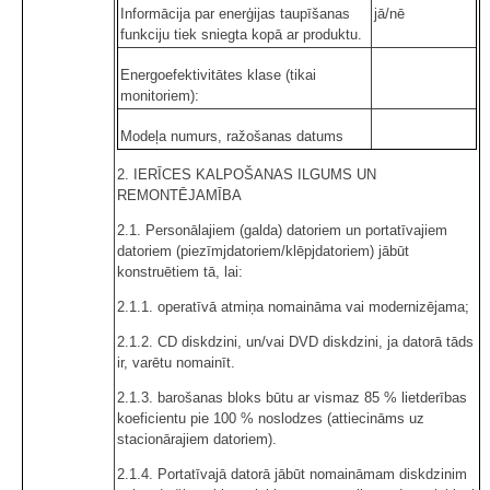
Informācija par enerģijas taupīšanas
jā/nē
funkciju tiek sniegta kopā ar produktu.
Energoefektivitātes klase (tikai
monitoriem):
Modeļa numurs, ražošanas datums
2. IERĪCES KALPOŠANAS ILGUMS UN
REMONTĒJAMĪBA
2.1. Personālajiem (galda) datoriem un portatīvajiem
datoriem (piezīmjdatoriem/klēpjdatoriem) jābūt
konstruētiem tā, lai:
2.1.1. operatīvā atmiņa nomaināma vai modernizējama;
2.1.2. CD diskdzini, un/vai DVD diskdzini, ja datorā tāds
ir, varētu nomainīt.
2.1.3. barošanas bloks būtu ar vismaz 85 % lietderības
koeficientu pie 100 % noslodzes (attiecināms uz
stacionārajiem datoriem).
2.1.4. Portatīvajā datorā jābūt nomaināmam diskdzinim