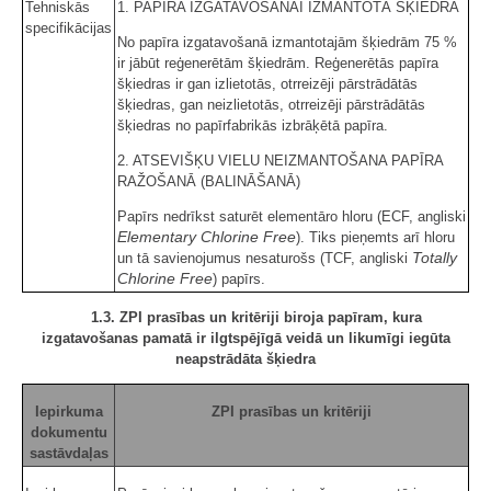
Tehniskās
1. PAPĪRA IZGATAVOŠANAI IZMANTOTĀ ŠĶIEDRA
specifikācijas
No papīra izgatavošanā izmantotajām šķiedrām 75 %
ir jābūt reģenerētām šķiedrām. Reģenerētās papīra
šķiedras ir gan izlietotās, otrreizēji pārstrādātās
šķiedras, gan neizlietotās, otrreizēji pārstrādātās
šķiedras no papīrfabrikās izbrāķētā papīra.
2. ATSEVIŠĶU VIELU NEIZMANTOŠANA PAPĪRA
RAŽOŠANĀ (BALINĀŠANĀ)
Papīrs nedrīkst saturēt elementāro hloru (ECF, angliski
Elementary Chlorine Free
). Tiks pieņemts arī hloru
Totally
un tā savienojumus nesaturošs (TCF, angliski
Chlorine Free
) papīrs.
1.3. ZPI prasības un kritēriji biroja papīram, kura
izgatavošanas pamatā ir ilgtspējīgā veidā un likumīgi iegūta
neapstrādāta šķiedra
Iepirkuma
ZPI prasības un kritēriji
dokumentu
sastāvdaļas