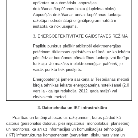
aprīkotas ar automātisku abpusējas
drukāšanas/kopēšanas bloku (dupleksa bloks).
Abpusējās drukāšanas un/vai kopēšanas funkcija
ražotāja nodrošinātajā oriģinālprogrammatūrā ir
iestatīta kā noklusējums.
3. ENERGOEFEKTIVITĀTE GAIDSTĀVES REŽĪMĀ
Papildu punktus piešķir atbilstoši elektroenerģijas
patēriņam tīklierosas gaidstāves režīmā, uz ko iekārtu
pārslēdz ar barošanas pārvaldības funkciju vai līdzīgu
funkciju. Jo mazāks ir elektroenerģijas patēriņš, jo
vairāk punktu tiek piešķirts.
Energopatēriņš jāmēra saskaņā ar Testēšanas metodi
biroja tehnikas iekārtu energopatēriņa noteikšanai (2.0
versija - galīgā redakcija, 2012. gada maijs) vai
ekvivalentu metodi.
3. Datortehnika un IKT infrastruktūra
Prasības un kritēriji attiecas uz ražojumiem, kurus pārdod kā
datorus (personālos datorus, piezīmjdatorus, monoblokus, planšetes)
un monitorus, kā arī uz informācijas un komunikācijas tehnoloģiju
(IKT) infrastruktūras komponentēm (serveriem, disku masīviem un