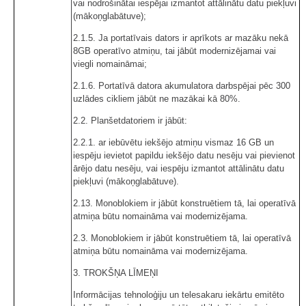
vai nodrošinātai iespējai izmantot attālinātu datu piekļuvi
(mākoņglabātuve);
2.1.5. Ja portatīvais dators ir aprīkots ar mazāku nekā
8GB operatīvo atmiņu, tai jābūt modernizējamai vai
viegli nomaināmai;
2.1.6. Portatīvā datora akumulatora darbspējai pēc 300
uzlādes cikliem jābūt ne mazākai kā 80%.
2.2. Planšetdatoriem ir jābūt:
2.2.1. ar iebūvētu iekšējo atmiņu vismaz 16 GB un
iespēju ievietot papildu iekšējo datu nesēju vai pievienot
ārējo datu nesēju, vai iespēju izmantot attālinātu datu
piekļuvi (mākoņglabātuve).
2.13. Monoblokiem ir jābūt konstruētiem tā, lai operatīvā
atmiņa būtu nomaināma vai modernizējama.
2.3. Monoblokiem ir jābūt konstruētiem tā, lai operatīvā
atmiņa būtu nomaināma vai modernizējama.
3. TROKŠŅA LĪMEŅI
Informācijas tehnoloģiju un telesakaru iekārtu emitēto