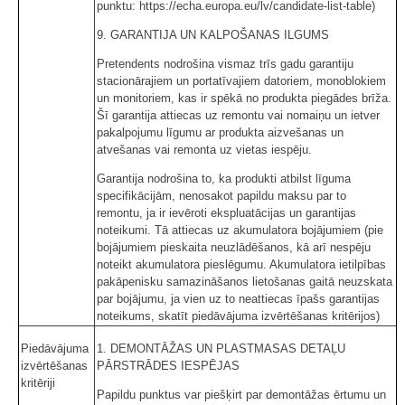
punktu: https://echa.europa.eu/lv/candidate-list-table)
9. GARANTIJA UN KALPOŠANAS ILGUMS
Pretendents nodrošina vismaz trīs gadu garantiju
stacionārajiem un portatīvajiem datoriem, monoblokiem
un monitoriem, kas ir spēkā no produkta piegādes brīža.
Šī garantija attiecas uz remontu vai nomaiņu un ietver
pakalpojumu līgumu ar produkta aizvešanas un
atvešanas vai remonta uz vietas iespēju.
Garantija nodrošina to, ka produkti atbilst līguma
specifikācijām, nenosakot papildu maksu par to
remontu, ja ir ievēroti ekspluatācijas un garantijas
noteikumi. Tā attiecas uz akumulatora bojājumiem (pie
bojājumiem pieskaita neuzlādēšanos, kā arī nespēju
noteikt akumulatora pieslēgumu. Akumulatora ietilpības
pakāpenisku samazināšanos lietošanas gaitā neuzskata
par bojājumu, ja vien uz to neattiecas īpašs garantijas
noteikums, skatīt piedāvājuma izvērtēšanas kritērijos)
Piedāvājuma
1. DEMONTĀŽAS UN PLASTMASAS DETAĻU
izvērtēšanas
PĀRSTRĀDES IESPĒJAS
kritēriji
Papildu punktus var piešķirt par demontāžas ērtumu un