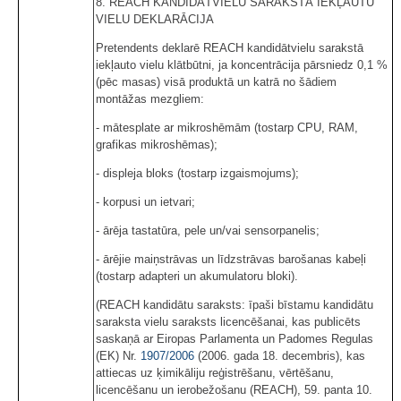
8. REACH KANDIDĀTVIELU SARAKSTĀ IEKĻAUTU
VIELU DEKLARĀCIJA
Pretendents deklarē REACH kandidātvielu sarakstā
iekļauto vielu klātbūtni, ja koncentrācija pārsniedz 0,1 %
(pēc masas) visā produktā un katrā no šādiem
montāžas mezgliem:
- mātesplate ar mikroshēmām (tostarp CPU, RAM,
grafikas mikroshēmas);
- displeja bloks (tostarp izgaismojums);
- korpusi un ietvari;
- ārēja tastatūra, pele un/vai sensorpanelis;
- ārējie maiņstrāvas un līdzstrāvas barošanas kabeļi
(tostarp adapteri un akumulatoru bloki).
(REACH kandidātu saraksts: īpaši bīstamu kandidātu
saraksta vielu saraksts licencēšanai, kas publicēts
saskaņā ar Eiropas Parlamenta un Padomes Regulas
(EK) Nr.
1907/2006
(2006. gada 18. decembris), kas
attiecas uz ķimikāliju reģistrēšanu, vērtēšanu,
licencēšanu un ierobežošanu (REACH), 59. panta 10.