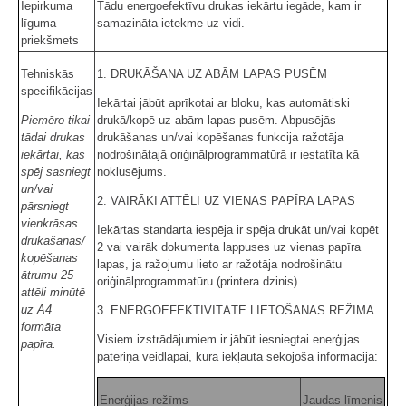
Iepirkuma
Tādu energoefektīvu drukas iekārtu iegāde, kam ir
līguma
samazināta ietekme uz vidi.
priekšmets
Tehniskās
1. DRUKĀŠANA UZ ABĀM LAPAS PUSĒM
specifikācijas
Iekārtai jābūt aprīkotai ar bloku, kas automātiski
Piemēro tikai
drukā/kopē uz abām lapas pusēm. Abpusējās
tādai drukas
drukāšanas un/vai kopēšanas funkcija ražotāja
iekārtai, kas
nodrošinātajā oriģinālprogrammatūrā ir iestatīta kā
spēj sasniegt
noklusējums.
un/vai
2. VAIRĀKI ATTĒLI UZ VIENAS PAPĪRA LAPAS
pārsniegt
vienkrāsas
Iekārtas standarta iespēja ir spēja drukāt un/vai kopēt
drukāšanas/
2 vai vairāk dokumenta lappuses uz vienas papīra
kopēšanas
lapas, ja ražojumu lieto ar ražotāja nodrošinātu
ātrumu 25
oriģinālprogrammatūru (printera dzinis).
attēli minūtē
uz A4
3. ENERGOEFEKTIVITĀTE LIETOŠANAS REŽĪMĀ
formāta
Visiem izstrādājumiem ir jābūt iesniegtai enerģijas
papīra.
patēriņa veidlapai, kurā iekļauta sekojoša informācija:
Enerģijas režīms
Jaudas līmenis