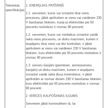
Tehniskās
1. ENERĢIJAS PATĒRIŅŠ
specifikācijas
1.1. serveriem, kuros var izmantot tikai vienu
procesoru, jābūt aprīkotiem ar vienu vai vairākiem 230
V barošanas blokiem, kura(-u) efektivitāte pie 50
procentu noslodzes ir vismaz 90 procenti;
1.2. serveriem, kuros var vienlaikus izmantot vairāk
nekā vienu procesoru, un disku masīviem, kuriem ir
iespējams tikai viens vai divi kontrolieri, ir jābūt
aprīkotiem ar vienu vai vairākiem 230 V barošanas
blokiem, kuru efektivitāte pie 50 procentu noslodzes ir
vismaz 90 procenti;
1.3. serveru šasijām (piemēram, asmeņserveru
šasijām) un disku masīviem, kuriem ir iespējams
izmantot vairāk nekā divus kontrolierus, ir jābūt
aprīkotām ar vismaz diviem 230 V barošanas blokiem,
kuru efektivitāte pie 50 procentu noslodzes ir vismaz
90 procenti.
2. IERĪCES KALPOŠANAS ILGUMS
Serveriem jābūt konstruētiem tā, lai: