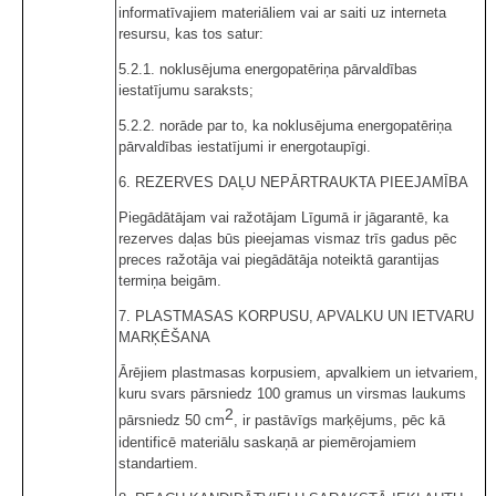
informatīvajiem materiāliem vai ar saiti uz interneta
resursu, kas tos satur:
5.2.1. noklusējuma energopatēriņa pārvaldības
iestatījumu saraksts;
5.2.2. norāde par to, ka noklusējuma energopatēriņa
pārvaldības iestatījumi ir energotaupīgi.
6. REZERVES DAĻU NEPĀRTRAUKTA PIEEJAMĪBA
Piegādātājam vai ražotājam Līgumā ir jāgarantē, ka
rezerves daļas būs pieejamas vismaz trīs gadus pēc
preces ražotāja vai piegādātāja noteiktā garantijas
termiņa beigām.
7. PLASTMASAS KORPUSU, APVALKU UN IETVARU
MARĶĒŠANA
Ārējiem plastmasas korpusiem, apvalkiem un ietvariem,
kuru svars pārsniedz 100 gramus un virsmas laukums
2
pārsniedz 50 cm
, ir pastāvīgs marķējums, pēc kā
identificē materiālu saskaņā ar piemērojamiem
standartiem.