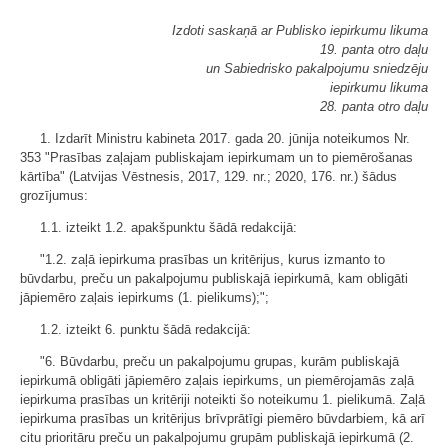
Izdoti saskaņā ar Publisko iepirkumu likuma
19. panta otro daļu
un Sabiedrisko pakalpojumu sniedzēju
iepirkumu likuma
28. panta otro daļu
1. Izdarīt Ministru kabineta 2017. gada 20. jūnija noteikumos Nr.
353 "Prasības zaļajam publiskajam iepirkumam un to piemērošanas
kārtība" (Latvijas Vēstnesis, 2017, 129. nr.; 2020, 176. nr.) šādus
grozījumus:
1.1. izteikt 1.2. apakšpunktu šādā redakcijā:
"1.2. zaļā iepirkuma prasības un kritērijus, kurus izmanto to
būvdarbu, preču un pakalpojumu publiskajā iepirkumā, kam obligāti
jāpiemēro zaļais iepirkums (1. pielikums);";
1.2. izteikt 6. punktu šādā redakcijā:
"6. Būvdarbu, preču un pakalpojumu grupas, kurām publiskajā
iepirkumā obligāti jāpiemēro zaļais iepirkums, un piemērojamās zaļā
iepirkuma prasības un kritēriji noteikti šo noteikumu 1. pielikumā. Zaļā
iepirkuma prasības un kritērijus brīvprātīgi piemēro būvdarbiem, kā arī
citu prioritāru preču un pakalpojumu grupām publiskajā iepirkumā (2.