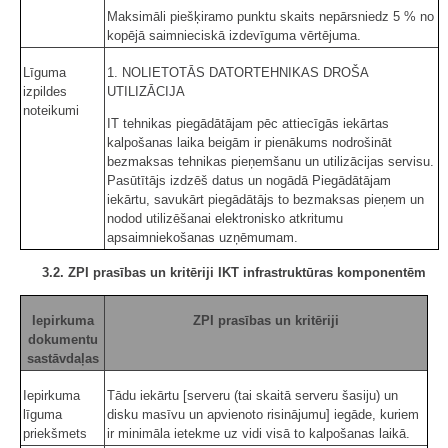
Maksimāli piešķiramo punktu skaits nepārsniedz 5 % no
kopējā saimnieciskā izdevīguma vērtējuma.
Līguma
1. NOLIETOTĀS DATORTEHNIKAS DROŠA
izpildes
UTILIZĀCIJA
noteikumi
IT tehnikas piegādātājam pēc attiecīgās iekārtas
kalpošanas laika beigām ir pienākums nodrošināt
bezmaksas tehnikas pieņemšanu un utilizācijas servisu.
Pasūtītājs izdzēš datus un nogādā Piegādātājam
iekārtu, savukārt piegādātājs to bezmaksas pieņem un
nodod utilizēšanai elektronisko atkritumu
apsaimniekošanas uzņēmumam.
3.2. ZPI prasības un kritēriji IKT infrastruktūras komponentēm
Iepirkuma
ZPI prasības un kritēriji
dokumentu
sastāvdaļas
Iepirkuma
Tādu iekārtu [serveru (tai skaitā serveru šasiju) un
līguma
disku masīvu un apvienoto risinājumu] iegāde, kuriem
priekšmets
ir minimāla ietekme uz vidi visā to kalpošanas laikā.