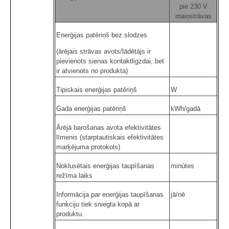
pie 230 V
maiņstrāvas
Enerģijas patēriņš bez slodzes
(ārējais strāvas avots/lādētājs ir
pievienots sienas kontaktligzdai, bet
ir atvienots no produkta)
Tipiskais enerģijas patēriņš
W
Gada enerģijas patēriņš
kWh/gadā
Ārējā barošanas avota efektivitātes
līmenis (starptautiskais efektivitātes
marķējuma protokols)
Noklusētais enerģijas taupīšanas
minūtes
režīma laiks
Informācija par enerģijas taupīšanas
jā/nē
funkciju tiek sniegta kopā ar
produktu.