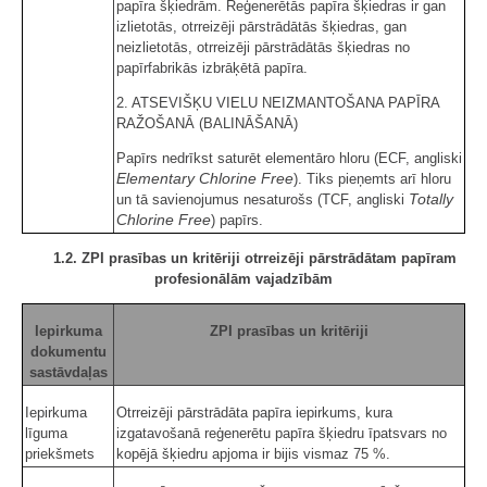
papīra šķiedrām. Reģenerētās papīra šķiedras ir gan
izlietotās, otrreizēji pārstrādātās šķiedras, gan
neizlietotās, otrreizēji pārstrādātās šķiedras no
papīrfabrikās izbrāķētā papīra.
2. ATSEVIŠĶU VIELU NEIZMANTOŠANA PAPĪRA
RAŽOŠANĀ (BALINĀŠANĀ)
Papīrs nedrīkst saturēt elementāro hloru (ECF, angliski
Elementary Chlorine Free
). Tiks pieņemts arī hloru
Totally
un tā savienojumus nesaturošs (TCF, angliski
Chlorine Free
) papīrs.
1.2. ZPI prasības un kritēriji otrreizēji pārstrādātam papīram
profesionālām vajadzībām
Iepirkuma
ZPI prasības un kritēriji
dokumentu
sastāvdaļas
Iepirkuma
Otrreizēji pārstrādāta papīra iepirkums, kura
līguma
izgatavošanā reģenerētu papīra šķiedru īpatsvars no
priekšmets
kopējā šķiedru apjoma ir bijis vismaz 75 %.