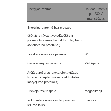
Enerģijas režīms
Jaudas līmenis
pie 230 V
maiņstrāvas
Enerģijas patēriņš bez slodzes
(ārējais strāvas avots/lādētājs ir
pievienots sienas kontaktligzdai, bet ir
atvienots no produkta.)
Tipiskais enerģijas patēriņš
W
Gada enerģijas patēriņš
kWh/gadā
Ārējā barošanas avota efektivitātes
līmenis (starptautiskais efektivitātes
marķējuma protokols)
Displeja izšķirtspēja
megapikseļi
Noklusētais enerģijas taupīšanas
minūtes
režīma laiks