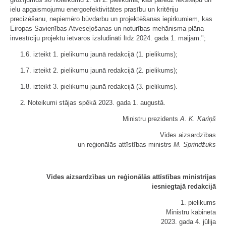
ielu apgaismojumu energoefektivitātes prasību un kritēriju
precizēšanu, nepiemēro būvdarbu un projektēšanas iepirkumiem, kas
Eiropas Savienības Atveseļošanas un noturības mehānisma plāna
investīciju projektu ietvaros izsludināti līdz 2024. gada 1. maijam.";
1.6. izteikt 1. pielikumu jaunā redakcijā (1. pielikums);
1.7. izteikt 2. pielikumu jaunā redakcijā (2. pielikums);
1.8. izteikt 3. pielikumu jaunā redakcijā (3. pielikums).
2. Noteikumi stājas spēkā 2023. gada 1. augustā.
Ministru prezidents
A. K. Kariņš
Vides aizsardzības
un reģionālās attīstības ministrs
M. Sprindžuks
Vides aizsardzības un reģionālās attīstības ministrijas
iesniegtajā redakcijā
1. pielikums
Ministru kabineta
2023. gada 4. jūlija