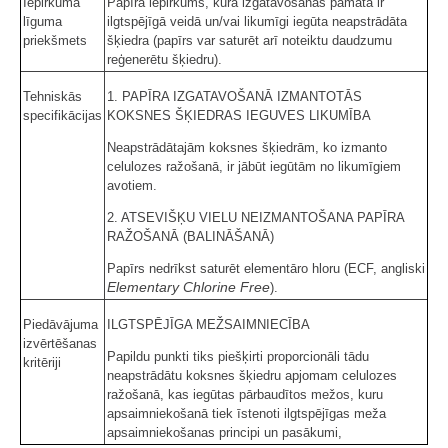
Iepirkuma
Papīra iepirkums, kura izgatavošanas pamatā ir
līguma
ilgtspējīgā veidā un/vai likumīgi iegūta neapstrādāta
priekšmets
šķiedra (papīrs var saturēt arī noteiktu daudzumu
reģenerētu šķiedru).
Tehniskās
1. PAPĪRA IZGATAVOŠANĀ IZMANTOTĀS
specifikācijas
KOKSNES ŠĶIEDRAS IEGUVES LIKUMĪBA
Neapstrādātajām koksnes šķiedrām, ko izmanto
celulozes ražošanā, ir jābūt iegūtām no likumīgiem
avotiem.
2. ATSEVIŠĶU VIELU NEIZMANTOŠANA PAPĪRA
RAŽOŠANĀ (BALINĀŠANĀ)
Papīrs nedrīkst saturēt elementāro hloru (ECF, angliski
Elementary Chlorine Free
).
Piedāvājuma
ILGTSPĒJĪGA MEŽSAIMNIECĪBA
izvērtēšanas
Papildu punkti tiks piešķirti proporcionāli tādu
kritēriji
neapstrādātu koksnes šķiedru apjomam celulozes
ražošanā, kas iegūtas pārbaudītos mežos, kuru
apsaimniekošanā tiek īstenoti ilgtspējīgas meža
apsaimniekošanas principi un pasākumi,