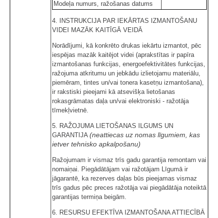
Modeļa numurs, ražošanas datums
4. INSTRUKCIJA PAR IEKĀRTAS IZMANTOŠANU
VIDEI MAZĀK KAITĪGĀ VEIDĀ
Norādījumi, kā konkrēto drukas iekārtu izmantot, pēc
iespējas mazāk kaitējot videi (aprakstītas ir papīra
izmantošanas funkcijas, energoefektivitātes funkcijas,
ražojuma atkritumu un jebkādu izlietojamu materiālu,
piemēram, tintes un/vai tonera kasetņu izmantošana),
ir rakstiski pieejami kā atsevišķa lietošanas
rokasgrāmatas daļa un/vai elektroniski - ražotāja
tīmekļvietnē.
5. RAŽOJUMA LIETOŠANAS ILGUMS UN
(neattiecas uz nomas līgumiem, kas
GARANTIJA
ietver tehnisko apkalpošanu)
Ražojumam ir vismaz trīs gadu garantija remontam vai
nomaiņai. Piegādātājam vai ražotājam Līgumā ir
jāgarantē, ka rezerves daļas būs pieejamas vismaz
trīs gadus pēc preces ražotāja vai piegādātāja noteiktā
garantijas termiņa beigām.
6. RESURSU EFEKTĪVA IZMANTOŠANA ATTIECĪBĀ