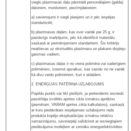
vieglu plastmasas daļu pārstrādi personālajiem (galda)
datoriem, monitoriem, piezīmjdatoriem:
a) savienojumi ir viegli pieejami un ir pēc iespējas
standartizēti;
b) plastmasas daļām, kas sver vairāk par 25 g, ir
pastāvīgs marķējums, pēc kā identificē materiālu
saskaņā ar piemērojamiem standartiem. Šis kritērijs
neattiecas uz ekstrudētu plastmasu un plakano displeju
gaismas vadiem;
c) plastmasas daļas ir no viena polimēra vai saderīgiem
polimēriem, izņemot apvalkus, kas sastāv no ne vairāk
kā divu veidu polimēriem, kuri ir atdalāmi.
2. ENERĢIJAS PATĒRIŅA UZLABOJUMS
Papildu punkti var tikt piešķirti, ja pretendents iesniedz
pasūtītāja izvēlētu aprites cikla izmaksu aprēķinu
(piemēram, VARAM aprites cikla kalkulatoru), saskaņā
ar kuru piedāvātais iespējamais uzlabojums rada
produkta kopējo ekspluatācijas izmaksu relatīvu
samazinājumu, savstarpēji salīdzinot ar iesniegtajiem
piedāvājuma modeļiem ar zemāku energoefektivitātes