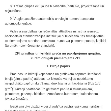
8. Trešās grupas ēku jauna būvniecība, pārbūve, projektēšana un
nojaukšana
9. Vieglo pasažieru automobiļu un vieglo komerctransporta
automobiļu iegāde.
Vides aizsardzības un reģionālās attīstības ministrija iesniedz
nacionālajai standartizācijas institūcijai publicēšanai tās tīmekļvietnē
to piemērojamo standartu sarakstu, kurus var piemērot prasību izpildei
(turpmāk - piemērojamie standarti).
ZPI prasības un kritēriji preču un pakalpojumu grupām,
kurām obligāti piemērojams ZPI
1. Biroja papīrs
Prasības un kritēriji kopēšanas un grafiskam papīram lietošanai
birojā (biroja papīrs) attiecas uz loksnēs vai ruļļos nopērkamu
neapdrukātu papīru rakstīšanai, drukāšanai un kopēšanai (līdz 170
2
g/m
). Kritēriji neattiecas uz gataviem papīra izstrādājumiem,
piemēram, piezīmju blokiem, zīmēšanas burtnīcām, kalendāriem,
rokasgrāmatām.
Iespējami divi dažādi videi draudzīga papīra iepirkuma risinājumi