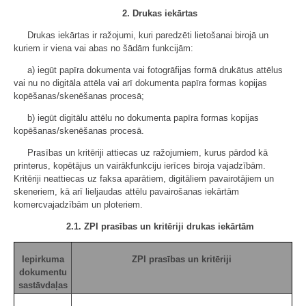
2. Drukas iekārtas
Drukas iekārtas ir ražojumi, kuri paredzēti lietošanai birojā un
kuriem ir viena vai abas no šādām funkcijām:
a) iegūt papīra dokumenta vai fotogrāfijas formā drukātus attēlus
vai nu no digitāla attēla vai arī dokumenta papīra formas kopijas
kopēšanas/skenēšanas procesā;
b) iegūt digitālu attēlu no dokumenta papīra formas kopijas
kopēšanas/skenēšanas procesā.
Prasības un kritēriji attiecas uz ražojumiem, kurus pārdod kā
printerus, kopētājus un vairākfunkciju ierīces biroja vajadzībām.
Kritēriji neattiecas uz faksa aparātiem, digitāliem pavairotājiem un
skeneriem, kā arī lieljaudas attēlu pavairošanas iekārtām
komercvajadzībām un ploteriem.
2.1. ZPI prasības un kritēriji drukas iekārtām
Iepirkuma
ZPI prasības un kritēriji
dokumentu
sastāvdaļas