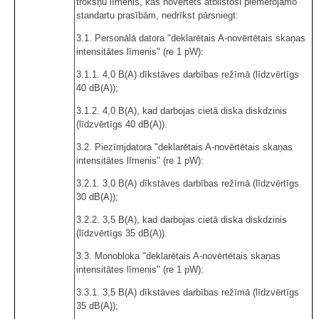
trokšņu līmenis, kas novērtēts atbilstoši piemērojamo
standartu prasībām, nedrīkst pārsniegt:
3.1. Personālā datora "deklarētais A-novērtētais skaņas
intensitātes līmenis" (re 1 pW):
3.1.1. 4,0 B(A) dīkstāves darbības režīmā (līdzvērtīgs
40 dB(A));
3.1.2. 4,0 B(A), kad darbojas cietā diska diskdzinis
(līdzvērtīgs 40 dB(A)).
3.2. Piezīmjdatora "deklarētais A-novērtētais skaņas
intensitātes līmenis" (re 1 pW):
3.2.1. 3,0 B(A) dīkstāves darbības režīmā (līdzvērtīgs
30 dB(A));
3.2.2. 3,5 B(A), kad darbojas cietā diska diskdzinis
(līdzvērtīgs 35 dB(A)).
3.3. Monobloka "deklarētais A-novērtētais skaņas
intensitātes līmenis" (re 1 pW):
3.3.1. 3,5 B(A) dīkstāves darbības režīmā (līdzvērtīgs
35 dB(A));