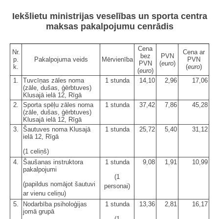
Iekšlietu ministrijas veselības un sporta centra
maksas pakalpojumu cenrādis
Cena
Nr.
Cena ar
bez
PVN
p.
Pakalpojuma veids
Mērvienība
PVN
PVN
(
euro
)
k.
(
euro
)
(
euro
)
1.
Tuvcīņas zāles noma
1 stunda
14,10
2,96
17,06
(zāle, dušas, ģērbtuves)
Klusajā ielā 12, Rīgā
2.
Sporta spēļu zāles noma
1 stunda
37,42
7,86
45,28
(zāle, dušas, ģērbtuves)
Klusajā ielā 12, Rīgā
3.
Šautuves noma Klusajā
1 stunda
25,72
5,40
31,12
ielā 12, Rīgā
(1 celiņš)
4.
Šaušanas instruktora
1 stunda
9,08
1,91
10,99
pakalpojumi
(1
(papildus nomājot šautuvi
personai)
ar vienu celiņu)
5.
Nodarbība psiholoģijas
1 stunda
13,36
2,81
16,17
jomā grupā
(1