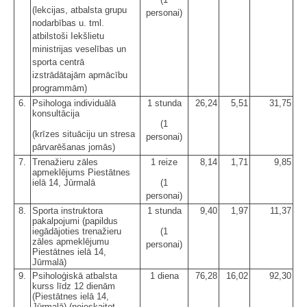
(lekcijas, atbalsta grupu
personai)
nodarbības u. tml.
atbilstoši Iekšlietu
ministrijas veselības un
sporta centrā
izstrādātajām apmācību
programmām)
6.
Psihologa individuālā
1 stunda
26,24
5,51
31,75
konsultācija
(1
(krīzes situāciju un stresa
personai)
pārvarēšanas jomās)
7.
Trenažieru zāles
1 reize
8,14
1,71
9,85
apmeklējums Piestātnes
ielā 14, Jūrmalā
(1
personai)
8.
Sporta instruktora
1 stunda
9,40
1,97
11,37
pakalpojumi (papildus
iegādājoties trenažieru
(1
zāles apmeklējumu
personai)
Piestātnes ielā 14,
Jūrmalā)
9.
Psiholoģiskā atbalsta
1 diena
76,28
16,02
92,30
kurss līdz 12 dienām
(Piestātnes ielā 14,
Jūrmalā) (neieskaitot