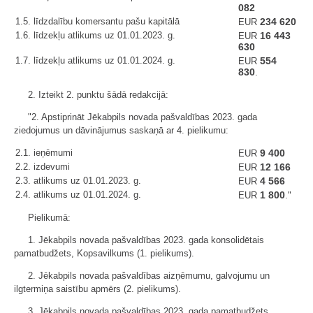
082
1.5. līdzdalību komersantu pašu kapitālā
234 620
EUR
1.6. līdzekļu atlikums uz 01.01.2023. g.
16 443
EUR
630
1.7. līdzekļu atlikums uz 01.01.2024. g.
554
EUR
830
.
2. Izteikt 2. punktu šādā redakcijā:
"2. Apstiprināt Jēkabpils novada pašvaldības 2023. gada
ziedojumus un dāvinājumus saskaņā ar 4. pielikumu:
2.1. ieņēmumi
9 400
EUR
2.2. izdevumi
12 166
EUR
2.3. atlikums uz 01.01.2023. g.
4 566
EUR
2.4. atlikums uz 01.01.2024. g.
1 800
EUR
."
Pielikumā:
1. Jēkabpils novada pašvaldības 2023. gada konsolidētais
pamatbudžets, Kopsavilkums (1. pielikums).
2. Jēkabpils novada pašvaldības aizņēmumu, galvojumu un
ilgtermiņa saistību apmērs (2. pielikums).
3. Jēkabpils novada pašvaldības 2023. gada pamatbudžets,