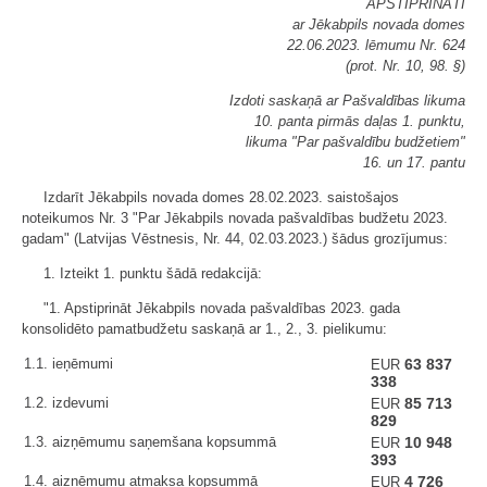
APSTIPRINĀTI
ar Jēkabpils novada domes
22.06.2023. lēmumu Nr. 624
(prot. Nr. 10, 98. §)
Izdoti saskaņā ar Pašvaldības likuma
10. panta pirmās daļas 1. punktu,
likuma "Par pašvaldību budžetiem"
16. un 17. pantu
Izdarīt Jēkabpils novada domes 28.02.2023. saistošajos
noteikumos Nr. 3 "Par Jēkabpils novada pašvaldības budžetu 2023.
gadam" (Latvijas Vēstnesis, Nr. 44, 02.03.2023.) šādus grozījumus:
1. Izteikt 1. punktu šādā redakcijā:
"1. Apstiprināt Jēkabpils novada pašvaldības 2023. gada
konsolidēto pamatbudžetu saskaņā ar 1., 2., 3. pielikumu:
1.1. ieņēmumi
63 837
EUR
338
1.2. izdevumi
85 713
EUR
829
1.3. aizņēmumu saņemšana kopsummā
10 948
EUR
393
1.4. aizņēmumu atmaksa kopsummā
4 726
EUR