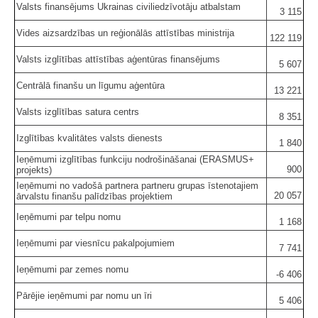
Valsts finansējums Ukrainas civiliedzīvotāju atbalstam
3 115
Vides aizsardzības un reģionālās attīstības ministrija
122 119
Valsts izglītības attīstības aģentūras finansējums
5 607
Centrālā finanšu un līgumu aģentūra
13 221
Valsts izglītības satura centrs
8 351
Izglītības kvalitātes valsts dienests
1 840
Ieņēmumi izglītības funkciju nodrošināšanai (ERASMUS+
900
projekts)
Ieņēmumi no vadošā partnera partneru grupas īstenotajiem
20 057
ārvalstu finanšu palīdzības projektiem
Ieņēmumi par telpu nomu
1 168
Ieņēmumi par viesnīcu pakalpojumiem
7 741
Ieņēmumi par zemes nomu
-6 406
Pārējie ieņēmumi par nomu un īri
5 406