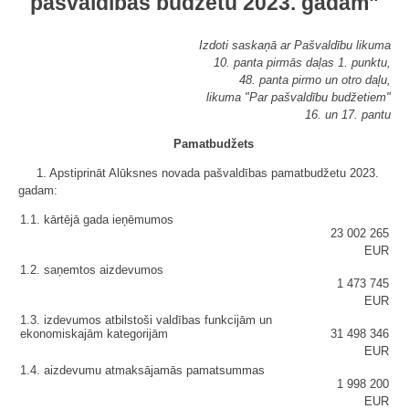
pašvaldības budžetu 2023. gadam"
Izdoti saskaņā ar Pašvaldību likuma
10. panta pirmās daļas 1. punktu,
48. panta pirmo un otro daļu,
likuma "Par pašvaldību budžetiem"
16. un 17. pantu
Pamatbudžets
1. Apstiprināt Alūksnes novada pašvaldības pamatbudžetu 2023.
gadam:
1.1. kārtējā gada ieņēmumos
23 002 265
EUR
1.2. saņemtos aizdevumos
1 473 745
EUR
1.3. izdevumos atbilstoši valdības funkcijām un
ekonomiskajām kategorijām
31 498 346
EUR
1.4. aizdevumu atmaksājamās pamatsummas
1 998 200
EUR