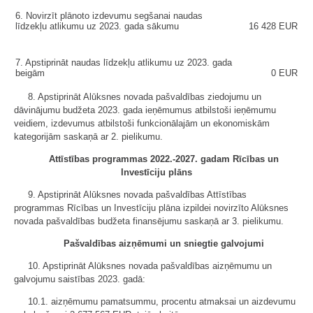
6. Novirzīt plānoto izdevumu segšanai naudas
līdzekļu atlikumu uz 2023. gada sākumu
16 428 EUR
7. Apstiprināt naudas līdzekļu atlikumu uz 2023. gada
beigām
0 EUR
8. Apstiprināt Alūksnes novada pašvaldības ziedojumu un
dāvinājumu budžeta 2023. gada ieņēmumus atbilstoši ieņēmumu
veidiem, izdevumus atbilstoši funkcionālajām un ekonomiskām
kategorijām saskaņā ar 2. pielikumu.
Attīstības programmas 2022.-2027. gadam Rīcības un
Investīciju plāns
9. Apstiprināt Alūksnes novada pašvaldības Attīstības
programmas Rīcības un Investīciju plāna izpildei novirzīto Alūksnes
novada pašvaldības budžeta finansējumu saskaņā ar 3. pielikumu.
Pašvaldības aizņēmumi un sniegtie galvojumi
10. Apstiprināt Alūksnes novada pašvaldības aizņēmumu un
galvojumu saistības 2023. gadā:
10.1. aizņēmumu pamatsummu, procentu atmaksai un aizdevumu