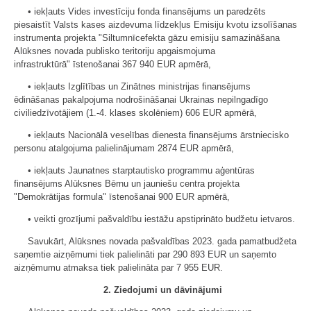
• iekļauts Vides investīciju fonda finansējums un paredzēts
piesaistīt Valsts kases aizdevuma līdzekļus Emisiju kvotu izsolīšanas
instrumenta projekta "Siltumnīcefekta gāzu emisiju samazināšana
Alūksnes novada publisko teritoriju apgaismojuma
infrastruktūrā" īstenošanai 367 940 EUR apmērā,
• iekļauts Izglītības un Zinātnes ministrijas finansējums
ēdināšanas pakalpojuma nodrošināšanai Ukrainas nepilngadīgo
civiliedzīvotājiem (1.-4. klases skolēniem) 606 EUR apmērā,
• iekļauts Nacionālā veselības dienesta finansējums ārstniecisko
personu atalgojuma palielinājumam 2874 EUR apmērā,
• iekļauts Jaunatnes starptautisko programmu aģentūras
finansējums Alūksnes Bērnu un jauniešu centra projekta
"Demokrātijas formula" īstenošanai 900 EUR apmērā,
• veikti grozījumi pašvaldību iestāžu apstiprināto budžetu ietvaros.
Savukārt, Alūksnes novada pašvaldības 2023. gada pamatbudžeta
saņemtie aizņēmumi tiek palielināti par 290 893 EUR un saņemto
aizņēmumu atmaksa tiek palielināta par 7 955 EUR.
2. Ziedojumi un dāvinājumi