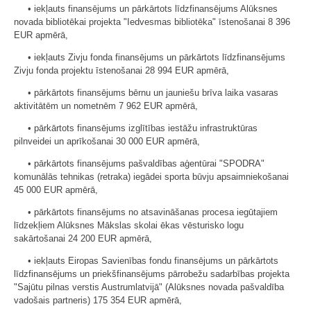
• iekļauts finansējums un pārkārtots līdzfinansējums Alūksnes
novada bibliotēkai projekta "Iedvesmas bibliotēka" īstenošanai 8 396
EUR apmērā,
• iekļauts Zivju fonda finansējums un pārkārtots līdzfinansējums
Zivju fonda projektu īstenošanai 28 994 EUR apmērā,
• pārkārtots finansējums bērnu un jauniešu brīva laika vasaras
aktivitātēm un nometnēm 7 962 EUR apmērā,
• pārkārtots finansējums izglītības iestāžu infrastruktūras
pilnveidei un aprīkošanai 30 000 EUR apmērā,
• pārkārtots finansējums pašvaldības aģentūrai "SPODRA"
komunālās tehnikas (retraka) iegādei sporta būvju apsaimniekošanai
45 000 EUR apmērā,
• pārkārtots finansējums no atsavināšanas procesa iegūtajiem
līdzekļiem Alūksnes Mākslas skolai ēkas vēsturisko logu
sakārtošanai 24 200 EUR apmērā,
• iekļauts Eiropas Savienības fondu finansējums un pārkārtots
līdzfinansējums un priekšfinansējums pārrobežu sadarbības projekta
"Sajūtu pilnas verstis Austrumlatvijā" (Alūksnes novada pašvaldība
vadošais partneris) 175 354 EUR apmērā,