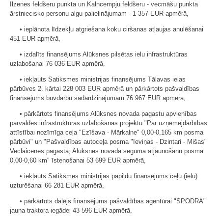
Ilzenes feldšeru punkta un Kalncempju feldšeru - vecmāšu punkta
ārstniecisko personu algu palielinājumam - 1 357 EUR apmērā,
• ieplānota līdzekļu atgriešana koku ciršanas atļaujas anulēšanai
451 EUR apmērā,
• izdalīts finansējums Alūksnes pilsētas ielu infrastruktūras
uzlabošanai 76 036 EUR apmērā,
• iekļauts Satiksmes ministrijas finansējums Tālavas ielas
pārbūves 2. kārtai 228 003 EUR apmērā un pārkārtots pašvaldības
finansējums būvdarbu sadārdzinājumam 76 967 EUR apmērā,
• pārkārtots finansējums Alūksnes novada pagastu apvienības
pārvaldes infrastruktūras uzlabošanas projektu "Par uzņēmējdarbības
attīstībai nozīmīga ceļa "Ezīšava - Mārkalne" 0,00-0,165 km posma
pārbūvi" un "Pašvaldības autoceļa posma "Ieviņas - Dzintari - Mišas"
Veclaicenes pagastā, Alūksnes novadā seguma atjaunošanu posmā
0,00-0,60 km" īstenošanai 53 699 EUR apmērā,
• iekļauts Satiksmes ministrijas papildu finansējums ceļu (ielu)
uzturēšanai 66 281 EUR apmērā,
• pārkārtots daļējs finansējums pašvaldības aģentūrai "SPODRA"
jauna traktora iegādei 43 596 EUR apmērā,