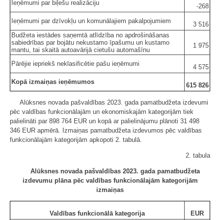
Ieņēmumi par biļešu realizāciju
-268
Ieņēmumi par dzīvokļu un komunālajiem pakalpojumiem
3 516
Budžeta iestādes saņemtā atlīdzība no apdrošināšanas
sabiedrības par bojātu nekustamo īpašumu un kustamo
1 975
mantu, tai skaitā autoavārijā cietušu automašīnu
Pārējie iepriekš neklasificētie pašu ieņēmumi
4 575
Kopā izmaiņas ieņēmumos
615 826
Alūksnes novada pašvaldības 2023. gada pamatbudžeta izdevumi
pēc valdības funkcionālajām un ekonomiskajām kategorijām tiek
palielināti par 898 764 EUR un kopā ar palielinājumu plānoti 31 498
346 EUR apmērā. Izmaiņas pamatbudžeta izdevumos pēc valdības
funkcionālajām kategorijām apkopoti 2. tabulā.
2. tabula
Alūksnes novada pašvaldības 2023. gada pamatbudžeta
izdevumu plāna pēc valdības funkcionālajām kategorijām
izmaiņas
Valdības funkcionālā kategorija
EUR