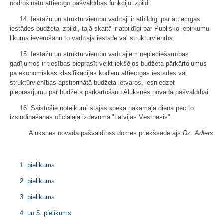
nodrošinātu attiecīgo pašvaldības funkciju izpildi.
14. Iestāžu un struktūrvienību vadītāji ir atbildīgi par attiecīgas
iestādes budžeta izpildi, tajā skaitā ir atbildīgi par Publisko iepirkumu
likuma ievērošanu to vadītajā iestādē vai struktūrvienībā.
15. Iestāžu un struktūrvienību vadītājiem nepieciešamības
gadījumos ir tiesības pieprasīt veikt iekšējos budžeta pārkārtojumus
pa ekonomiskās klasifikācijas kodiem attiecīgās iestādes vai
struktūrvienības apstiprinātā budžeta ietvaros, iesniedzot
pieprasījumu par budžeta pārkārtošanu Alūksnes novada pašvaldībai.
16. Saistošie noteikumi stājas spēkā nākamajā dienā pēc to
izsludināšanas oficiālajā izdevumā "Latvijas Vēstnesis".
Alūksnes novada pašvaldības domes priekšsēdētājs
Dz. Adlers
1. pielikums
2. pielikums
3. pielikums
4. un 5. pielikums