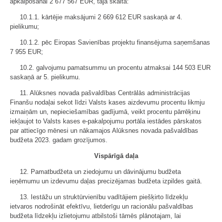
apkalpošanai 2 677 567 EUR, tajā skaitā:
10.1.1. kārtējie maksājumi 2 669 612 EUR saskaņā ar 4.
pielikumu;
10.1.2. pēc Eiropas Savienības projektu finansējuma saņemšanas
7 955 EUR;
10.2. galvojumu pamatsummu un procentu atmaksai 144 503 EUR
saskaņā ar 5. pielikumu.
11. Alūksnes novada pašvaldības Centrālās administrācijas
Finanšu nodaļai sekot līdzi Valsts kases aizdevumu procentu likmju
izmaiņām un, nepieciešamības gadījumā, veikt procentu pārrēķinu
iekļaujot to Valsts kases e-pakalpojumu portāla iestādes pārskatos
par attiecīgo mēnesi un nākamajos Alūksnes novada pašvaldības
budžeta 2023. gadam grozījumos.
Vispārīgā daļa
12. Pamatbudžeta un ziedojumu un dāvinājumu budžeta
ieņēmumu un izdevumu daļas precizējamas budžeta izpildes gaitā.
13. Iestāžu un struktūrvienību vadītājiem piešķirto līdzekļu
ietvaros nodrošināt efektīvu, lietderīgu un racionālu pašvaldības
budžeta līdzekļu izlietojumu atbilstoši tāmēs plānotajam, lai