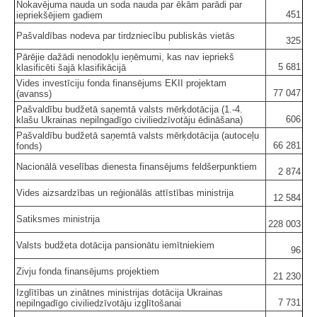
Nokavējuma nauda un soda nauda par ēkām parādi par
451
iepriekšējiem gadiem
Pašvaldības nodeva par tirdzniecību publiskās vietās
325
Pārējie dažādi nenodokļu ieņēmumi, kas nav iepriekš
5 681
klasificēti šajā klasifikācijā
Vides investīciju fonda finansējums EKII projektam
77 047
(avanss)
Pašvaldību budžetā saņemtā valsts mērķdotācija (1.-4.
606
klašu Ukrainas nepilngadīgo civiliedzīvotāju ēdināšana)
Pašvaldību budžetā saņemtā valsts mērķdotācija (autoceļu
66 281
fonds)
Nacionālā veselības dienesta finansējums feldšerpunktiem
2 874
Vides aizsardzības un reģionālās attīstības ministrija
12 584
Satiksmes ministrija
228 003
Valsts budžeta dotācija pansionātu iemītniekiem
96
Zivju fonda finansējums projektiem
21 230
Izglītības un zinātnes ministrijas dotācija Ukrainas
7 731
nepilngadīgo civiliedzīvotāju izglītošanai