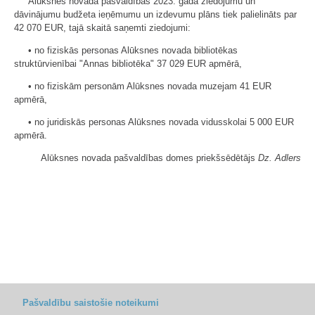
Alūksnes novada pašvaldības 2023. gada ziedojumu un
dāvinājumu budžeta ieņēmumu un izdevumu plāns tiek palielināts par
42 070 EUR, tajā skaitā saņemti ziedojumi:
• no fiziskās personas Alūksnes novada bibliotēkas
struktūrvienībai "Annas bibliotēka" 37 029 EUR apmērā,
• no fiziskām personām Alūksnes novada muzejam 41 EUR
apmērā,
• no juridiskās personas Alūksnes novada vidusskolai 5 000 EUR
apmērā.
Alūksnes novada pašvaldības domes priekšsēdētājs
Dz. Adlers
Pašvaldību saistošie noteikumi