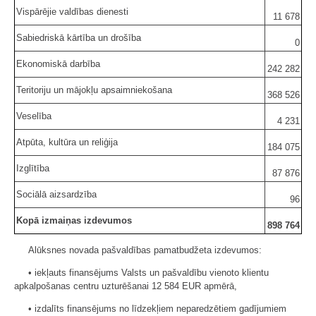
Vispārējie valdības dienesti
11 678
Sabiedriskā kārtība un drošība
0
Ekonomiskā darbība
242 282
Teritoriju un mājokļu apsaimniekošana
368 526
Veselība
4 231
Atpūta, kultūra un reliģija
184 075
Izglītība
87 876
Sociālā aizsardzība
96
Kopā izmaiņas izdevumos
898 764
Alūksnes novada pašvaldības pamatbudžeta izdevumos:
• iekļauts finansējums Valsts un pašvaldību vienoto klientu
apkalpošanas centru uzturēšanai 12 584 EUR apmērā,
• izdalīts finansējums no līdzekļiem neparedzētiem gadījumiem