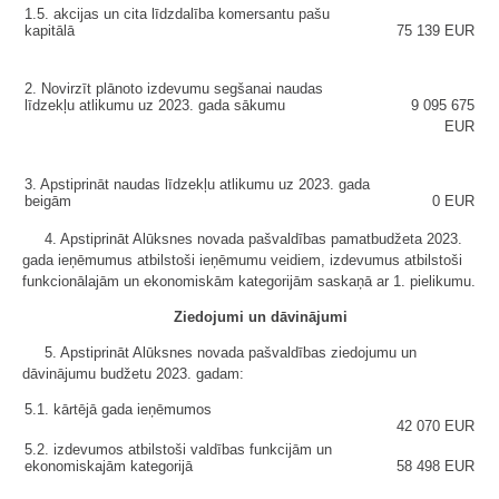
1.5. akcijas un cita līdzdalība komersantu pašu
kapitālā
75 139 EUR
2. Novirzīt plānoto izdevumu segšanai naudas
līdzekļu atlikumu uz 2023. gada sākumu
9 095 675
EUR
3. Apstiprināt naudas līdzekļu atlikumu uz 2023. gada
beigām
0 EUR
4. Apstiprināt Alūksnes novada pašvaldības pamatbudžeta 2023.
gada ieņēmumus atbilstoši ieņēmumu veidiem, izdevumus atbilstoši
funkcionālajām un ekonomiskām kategorijām saskaņā ar 1. pielikumu.
Ziedojumi un dāvinājumi
5. Apstiprināt Alūksnes novada pašvaldības ziedojumu un
dāvinājumu budžetu 2023. gadam:
5.1. kārtējā gada ieņēmumos
42 070 EUR
5.2. izdevumos atbilstoši valdības funkcijām un
ekonomiskajām kategorijā
58 498 EUR