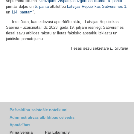
septembra likuma "
Grozījumi Vispārējās izglītības likumā
"
4. panta
pirmās daļas un
6. panta
atbilstību
Latvijas Republikas Satversmes
1.
un
114. pantam
".
Institūcija, kas izdevusi apstrīdēto aktu, - Latvijas Republikas
Saeima - uzaicināta līdz 2023. gada 19. jūlijam iesniegt Satversmes
tiesai savu atbildes rakstu ar lietas faktisko apstākļu izklāstu un
juridisko pamatojumu.
Tiesas sēžu sekretāre
L. Stutāne
Pašvaldību saistošie noteikumi
Administratīvās atbildības ceļvedis
Apmācības
Pilnā versija
Par Likumi.lv