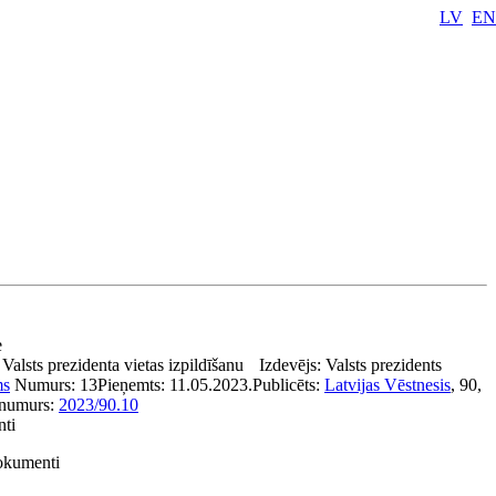
LV
EN
e
 Valsts prezidenta vietas izpildīšanu
Izdevējs:
Valsts prezidents
ms
Numurs:
13
Pieņemts:
11.05.2023.
Publicēts:
Latvijas Vēstnesis
, 90,
numurs:
2023/90.10
nti
dokumenti