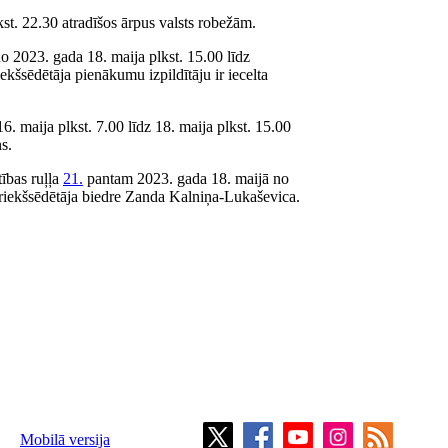
st. 22.30 atradīšos ārpus valsts robežām.
o 2023. gada 18. maija plkst. 15.00 līdz
ekšsēdētāja pienākumu izpildītāju ir iecelta
 maija plkst. 7.00 līdz 18. maija plkst. 15.00
s.
ības ruļļa
21.
pantam 2023. gada 18. maijā no
 priekšsēdētāja biedre Zanda Kalniņa-Lukaševica.
Mobilā versija