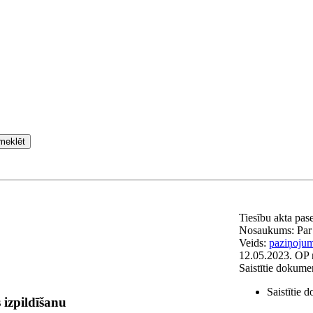
meklēt
Tiesību akta pas
Nosaukums:
Par
Veids:
paziņoju
12.05.2023.
OP 
Saistītie dokume
Saistītie 
 izpildīšanu