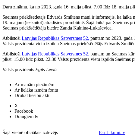
Daru zināmu, ka no 2023. gada 16. maija plkst. 7.00 līdz 18. maija plk
Saeimas priekšsēdētājs Edvards Smiltēns mani ir informējis, ka laikā n
19. maijam (ieskaitot) atradīsies prombūtnē. Šajā laikā par Saeimas pri
Saeimas priekšsēdētāja biedre Zanda Kalniņa-Lukaševica.
Atbilstoši
Latvijas Republikas Satversmes
52.
pantam no 2023. gada 16.
Valsts prezidenta vietu izpilda Saeimas priekšsēdētājs Edvards Smiltēn
Atbilstoši
Latvijas Republikas Satversmes
52.
pantam un Saeimas kārt
plkst. 15.00 līdz plkst. 22.30 Valsts prezidenta vietu izpilda Saeimas
Valsts prezidents
Egils Levits
Ar manām piezīmēm
Ar lielāka izmēra fontu
Drukāt tiesību aktu
X
Facebook
Draugiem.lv
Šajā vietnē oficiālais izdevējs
Par Likumi.lv