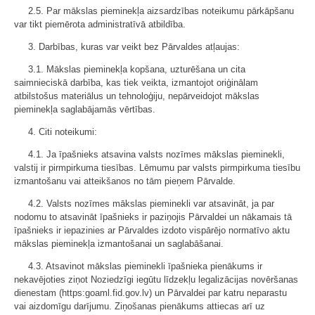
2.5. Par mākslas pieminekļa aizsardzības noteikumu pārkāpšanu
var tikt piemērota administratīvā atbildība.
3. Darbības, kuras var veikt bez Pārvaldes atļaujas:
3.1. Mākslas pieminekļa kopšana, uzturēšana un cita
saimnieciskā darbība, kas tiek veikta, izmantojot oriģinālam
atbilstošus materiālus un tehnoloģiju, nepārveidojot mākslas
pieminekļa saglabājamās vērtības.
4. Citi noteikumi:
4.1. Ja īpašnieks atsavina valsts nozīmes mākslas pieminekli,
valstij ir pirmpirkuma tiesības. Lēmumu par valsts pirmpirkuma tiesību
izmantošanu vai atteikšanos no tām pieņem Pārvalde.
4.2. Valsts nozīmes mākslas pieminekli var atsavināt, ja par
nodomu to atsavināt īpašnieks ir paziņojis Pārvaldei un nākamais tā
īpašnieks ir iepazinies ar Pārvaldes izdoto vispārējo normatīvo aktu
mākslas pieminekļa izmantošanai un saglabāšanai.
4.3. Atsavinot mākslas pieminekli īpašnieka pienākums ir
nekavējoties ziņot Noziedzīgi iegūtu līdzekļu legalizācijas novēršanas
dienestam (https:goaml.fid.gov.lv) un Pārvaldei par katru neparastu
vai aizdomīgu darījumu. Ziņošanas pienākums attiecas arī uz