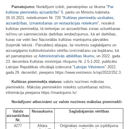
Pamatojums:
Norādījumi izdoti, pamatojoties uz likuma "
Par
kultūras pieminekļu aizsardzību
"
5.
pantu un Ministru kabineta
26.10.2021. noteikumiem Nr. 720 "
Kultūras pieminekļu uzskaites,
aizsardzības, izmantošanas un restaurācijas noteikumi
", nosakot
kultūras pieminekļa, tā teritorijas un aizsardzības zonas uzturēšanas
režīmu un saimnieciskās darbības ierobežojumus, kā arī darbības,
kuras var veikt bez Nacionālās kultūras mantojuma pārvaldes
(turpmāk tekstā - Pārvaldes) atļaujas, lai novērstu saglabājamo un
aizsargājamo kultūrvēsturisko vērtību iznīcināšanu vai bojāšanu, kā
arī pamatojoties uz
Administratīvās atbildības likumu
, un 2022. gada
23. decembra Kultūras ministrijas rīkojumu Nr. 2.5-1-202, publicētu
Latvijas Republikas oficiālajā izdevumā "
Latvijas Vēstnesis
" 2022.
gada 29. decembrī, pieejams https://www.vestnesis.lv/op/2022/252.3.
Kultūras pieminekļa statuss:
valsts nozīmes mākslas
piemineklis. Mākslas piemineklim noteikts uzturēšanas režīms,
informācija pieejama https://mantojums.lv/.
Norādījumi attiecināmi uz valsts nozīmes mākslas pieminekli:
Valsts
Nosaukums
Saglabājamās vērtības
aizsardzības
Nr.
4277
Altāra
Oriģinālais materiāls un izpildījuma