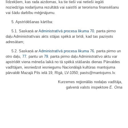
līdzekļiem, kas rada aizdomas, ka tie tieši vai netieši iegūti
noziedzīga nodarījuma rezultātā vai saistīti ar terorisma finansēšanu
vai šādu darbību mēģinājumu.
5. Apstrīdēšanas kārtība:
5.1. Saskaņā ar
Administratīvā procesa likuma
70.
panta pirmo
daļu Administratīvais akts stājas spēkā ar brīdi, kad tas paziņots
adresātam;
5.2. Saskaņā ar
Administratīvā procesa likuma
76.
panta pirmo un
otro daļu,
77.
pantu un
79.
panta pirmo daļu Administratīvo aktu var
apstrīdēt viena mēneša laikā no tā spēkā stāšanās dienas Pārvaldes
vadītājam, iesniedzot iesniegumu Nacionālajā kultūras mantojuma
pārvaldē Mazajā Pils ielā 19, Rīgā, LV-1050; pasts@mantojums.lv.
Kurzemes reģionālās nodaļas vadītāja,
galvenā valsts inspektore
E. Orna