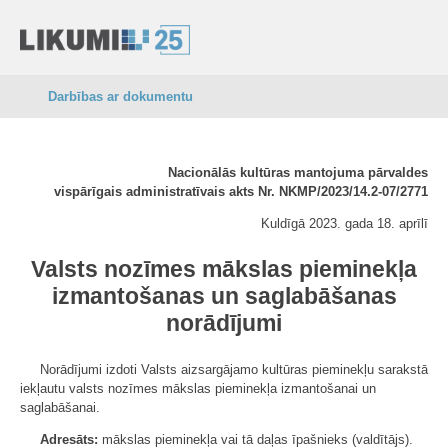
Darbības ar dokumentu
Nacionālās kultūras mantojuma pārvaldes
vispārīgais administratīvais akts Nr. NKMP/2023/14.2-07/2771
Kuldīgā 2023. gada 18. aprīlī
Valsts nozīmes mākslas pieminekļa
izmantošanas un saglabāšanas
norādījumi
Norādījumi izdoti Valsts aizsargājamo kultūras pieminekļu sarakstā
iekļautu valsts nozīmes mākslas pieminekļa izmantošanai un
saglabāšanai.
Adresāts:
mākslas pieminekļa vai tā daļas īpašnieks (valdītājs).