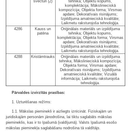
svečturi (2)
tehnika; Objektu kopums,
komplektācija; Mākslinieciskā
kompozīcija; Objekta forma; Virsmas
apdare; Dekoratīvais risinājums;
Izpildījuma amatnieciskā kvalitāte;
Laikmetu raksturojoša tehnoloģija.
4286
Kauss un
Oriģinālais materiāls un izpildījuma
patēna
tehnika; Objektu kopums,
komplektācija; Objekta forma; Virsmas
apdare; Dekoratīvais risinājums;
Izpildījuma amatnieciskā kvalitāte;
Laikmetu raksturojoša tehnoloģija.
4288
Kristāmtrauks
Oriģinālais materiāls un izpildījuma
tehnika; Mākslinieciskā kompozīcija;
Objekta forma; Virsmas apdare;
Dekoratīvais risinājums; Izpildījuma
amatnieciskā kvalitāte; Vizuālā
informācija; Laikmetu raksturojoša
tehnoloģija.
Pārvaldes izvirzītās prasības:
1. Uzturēšanas režīms:
1.1. Mākslas pieminekli ir aizliegts iznīcināt. Fiziskajām un
juridiskajām personām jānodrošina, lai tiktu saglabāts mākslas
piemineklis, kas ir to īpašumā (valdījumā). Valsts īpašumā esošo
mākslas pieminekļa saglabāšanu nodrošina tā valdītājs.