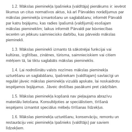
1.2. Mākslas pieminekļa īpašnieka (valdītāja) pienākums ir: ievērot
likumus un citus normatīvos aktus, kā arī Pārvaldes norādījumus par
mākslas pieminekļa izmantošanu un saglabāšanu; informēt Pārvaldi
par katru bojājumu, kas radies īpašumā (valdījumā) esošajam
mākslas piemineklim; laikus informēt Pārvaldi par būvniecības
iecerēm un jebkuru saimniecisko darbību, kas pārveido mākslas
pieminekli.
1.3. Mākslas pieminekli izmanto tā sākotnējai funkcijai vai
kultūras, izglītības, zinātnes, tūrisma, saimnieciskiem vai citiem
mērķiem tā, lai tiktu saglabāts mākslas piemineklis.
1.4. Lai nodrošinātu valsts nozīmes mākslas pieminekļa
uzturēšanu un saglabāšanu, īpašniekam (valdītajam) savlaicīgi un
regulāri jāveic mākslas pieminekļa vizuālā apskate, lai noskaidrotu
iespējamos bojājumus. Jāveic drošības pasākumi pret zādzībām.
1.5. Mākslas pieminekļa kopšanā nav pieļaujama abrazīvu
materiālu lietošana. Konsultējoties ar speciālistiem, tīrīšanā
iespējams izmantot speciālus mēbeļu tīrīšanas līdzekļus.
1.6. Mākslas pieminekļa uzturēšanu, konservāciju, remontu un
restaurāciju veic pieminekļa īpašnieks (valdītājs) par saviem
līdzekļiem.