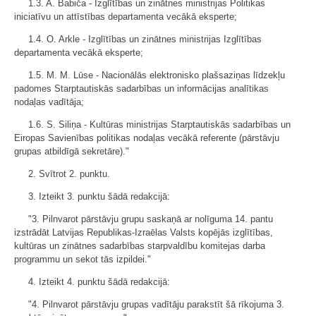
1.3. A. Babiča - Izglītības un zinātnes ministrijas Politikas
iniciatīvu un attīstības departamenta vecākā eksperte;
1.4. O. Arkle - Izglītības un zinātnes ministrijas Izglītības
departamenta vecākā eksperte;
1.5. M. M. Lūse - Nacionālās elektronisko plašsaziņas līdzekļu
padomes Starptautiskās sadarbības un informācijas analītikas
nodaļas vadītāja;
1.6. S. Siliņa - Kultūras ministrijas Starptautiskās sadarbības un
Eiropas Savienības politikas nodaļas vecākā referente (pārstāvju
grupas atbildīgā sekretāre)."
2. Svītrot 2. punktu.
3. Izteikt 3. punktu šādā redakcijā:
"3. Pilnvarot pārstāvju grupu saskaņā ar nolīguma 14. pantu
izstrādāt Latvijas Republikas-Izraēlas Valsts kopējās izglītības,
kultūras un zinātnes sadarbības starpvaldību komitejas darba
programmu un sekot tās izpildei."
4. Izteikt 4. punktu šādā redakcijā:
"4. Pilnvarot pārstāvju grupas vadītāju parakstīt šā rīkojuma 3.