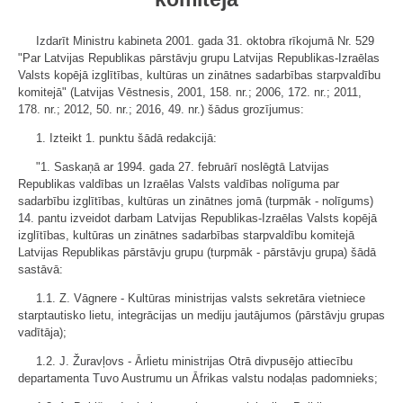
Izdarīt Ministru kabineta 2001. gada 31. oktobra rīkojumā Nr. 529
"Par Latvijas Republikas pārstāvju grupu Latvijas Republikas-Izraēlas
Valsts kopējā izglītības, kultūras un zinātnes sadarbības starpvaldību
komitejā" (Latvijas Vēstnesis, 2001, 158. nr.; 2006, 172. nr.; 2011,
178. nr.; 2012, 50. nr.; 2016, 49. nr.) šādus grozījumus:
1. Izteikt 1. punktu šādā redakcijā:
"1. Saskaņā ar 1994. gada 27. februārī noslēgtā Latvijas
Republikas valdības un Izraēlas Valsts valdības nolīguma par
sadarbību izglītības, kultūras un zinātnes jomā (turpmāk - nolīgums)
14. pantu izveidot darbam Latvijas Republikas-Izraēlas Valsts kopējā
izglītības, kultūras un zinātnes sadarbības starpvaldību komitejā
Latvijas Republikas pārstāvju grupu (turpmāk - pārstāvju grupa) šādā
sastāvā:
1.1. Z. Vāgnere - Kultūras ministrijas valsts sekretāra vietniece
starptautisko lietu, integrācijas un mediju jautājumos (pārstāvju grupas
vadītāja);
1.2. J. Žuravļovs - Ārlietu ministrijas Otrā divpusējo attiecību
departamenta Tuvo Austrumu un Āfrikas valstu nodaļas padomnieks;