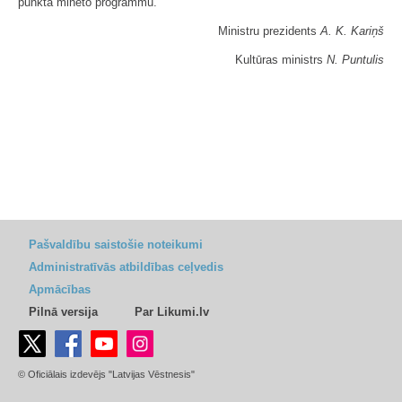
punktā minēto programmu."
Ministru prezidents
A. K. Kariņš
Kultūras ministrs
N. Puntulis
Pašvaldību saistošie noteikumi
Administratīvās atbildības ceļvedis
Apmācības
Pilnā versija
Par Likumi.lv
© Oficiālais izdevējs "Latvijas Vēstnesis"