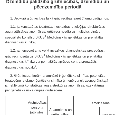
Dzemdību palīdzība grūtniecības, dzemdību un
pēcdzemdību periodā
1. Jebkurā grūtniecības laikā grūtniecības sarežģījumu gadījumos:
1.1. ja konstatētas iedzimtas neskaidras etioloģijas strukturālas
augļa attīstības anomālijas, grūtnieci nosūta uz multidisciplināru
1
speciālistu konsīliju BKUS
Medicīniskās ģenētikas un prenatālās
diagnostikas klīnikā;
1.2. ja nepieciešams veikt invazīvas diagnostiskas procedūras,
1
grūtnieci nosūta uz BKUS
Medicīniskās ģenētikas un prenatālās
diagnostikas klīniku vai perinatālās aprūpes centra prenatālās
2
diagnostikas nodaļu
.
2. Grūtnieces, kurām anamnēzē ir ģenētiska slimība, potenciāla
teratogēnu ietekme, ģenētiska slimība ģimenē vai ultrasonogrāfiskajā
izmeklējumā konstatētas augļa struktūras anomālijas, uzskatāmas
par ģenētiskā riska grupas grūtniecēm.
Ārstniecības
Izmeklēšana
persona
Anamnēzes un
(atbilstoši
grūtniecības