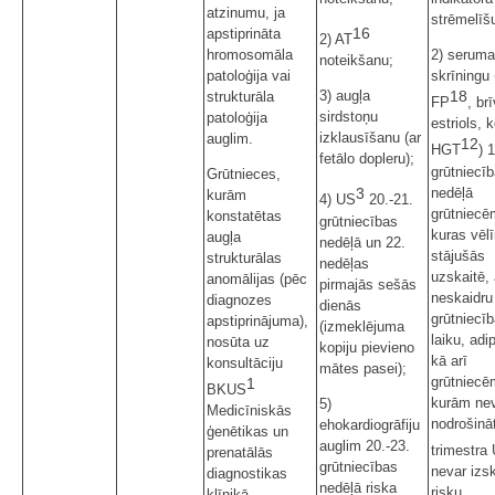
atzinumu, ja
strēmelīšu
16
apstiprināta
2) AT
hromosomāla
2) seruma
noteikšanu;
patoloģija vai
skrīningu 
18
3) augļa
strukturāla
FP
, br
sirdstoņu
patoloģija
estriols, 
izklausīšanu (ar
auglim.
12
HGT
) 
fetālo dopleru);
grūtniecī
Grūtnieces,
nedēļā
3
kurām
4) US
20.-21.
grūtniecē
konstatētas
grūtniecības
kuras vēlī
augļa
nedēļā un 22.
stājušās
strukturālas
nedēļas
uzskaitē, 
anomālijas (pēc
pirmajās sešās
neskaidru
diagnozes
dienās
grūtniecī
apstiprinājuma),
(izmeklējuma
laiku, ad
nosūta uz
kopiju pievieno
kā arī
konsultāciju
mātes pasei);
grūtniecē
1
BKUS
kurām ne
5)
Medicīniskās
nodrošināt
ehokardiogrāfiju
ģenētikas un
auglim 20.-23.
trimestra
prenatālās
grūtniecības
nevar izsk
diagnostikas
nedēļā riska
risku
klīnikā.