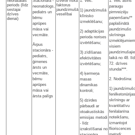
neonatālais
Stacionārā -
izvērtē riska
1.
Veic:
1. Veic asins
periods (līdz
faktorus
neonatologs,
paraugu
sestajai
jaundzimušā
1) jaundzimušā
pediatrs un
pirmreizēju
dzīves
veselībai
klīnisko
bērnu
paņemšanu**
dienai)
izmeklēšanu;
aprūpes
paplašinātā
māsa vai
jaundzimušo
2) adaptācijas
vecmāte.
skrīninga
perioda norises
izmeklējumie
izvērtēšanu;
Ārpus
visiem
stacionāra -
jaundzimušaji
3) zīdīšanas
pediatrs,
laikā no 48. lī
efektivitātes
ģimenes
72. dzīves
izvērtēšanu;
ārsts un
stundai***.
vecmāte,
4) ķermeņa
bērnu
2.
Nodrošina:
masas
aprūpes
dinamikas
1)
jaundzimuš
māsa vai
kontroli;
fenilketonūrija
ārsta palīgs
skrīningu ar
5) dzirdes
kvantitatīvu
pārbaudi ar
fenilalanīna
otoakustiskās
noteikšanu,
emisijas metodi
izmantojot
- līdz
flioriscences
izrakstīšanai no
metodi;
stacionāra