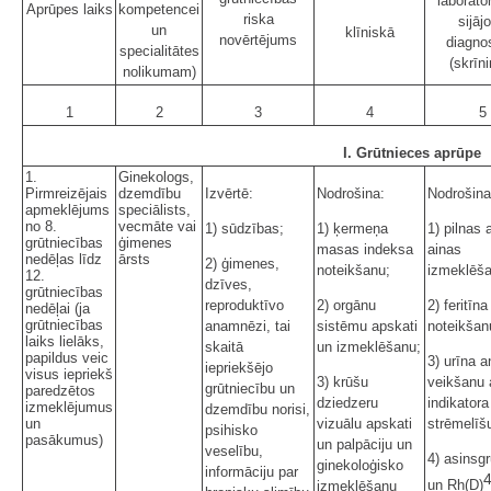
laborato
Aprūpes laiks
kompetencei
riska
sijāj
un
klīniskā
novērtējums
diagno
specialitātes
(skrīn
nolikumam)
1
2
3
4
5
I. Grūtnieces aprūpe
1.
Ginekologs,
Pirmreizējais
dzemdību
Izvērtē:
Nodrošina:
Nodrošina
apmeklējums
speciālists,
no 8.
vecmāte vai
1) sūdzības;
1) ķermeņa
1) pilnas 
grūtniecības
ģimenes
masas indeksa
ainas
nedēļas līdz
ārsts
2) ģimenes,
noteikšanu;
izmeklēša
12.
dzīves,
grūtniecības
reproduktīvo
2) orgānu
2) feritīna
nedēļai (ja
grūtniecības
anamnēzi, tai
sistēmu apskati
noteikšan
laiks lielāks,
skaitā
un izmeklēšanu;
papildus veic
3) urīna a
iepriekšējo
visus iepriekš
3) krūšu
veikšanu 
grūtniecību un
paredzētos
dziedzeru
indikatora
izmeklējumus
dzemdību norisi,
un
vizuālu apskati
strēmelīšu
psihisko
pasākumus)
un palpāciju un
veselību,
4) asinsg
ginekoloģisko
informāciju par
un Rh(D)
izmeklēšanu