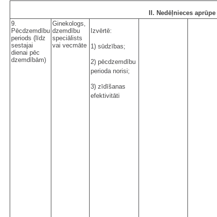
II. Nedēļnieces aprūpe
9.
Ginekologs,
Pēcdzemdību
dzemdību
Izvērtē:
periods (līdz
speciālists
sestajai
vai vecmāte
1) sūdzības;
dienai pēc
dzemdībām)
2) pēcdzemdību
perioda norisi;
3) zīdīšanas
efektivitāti