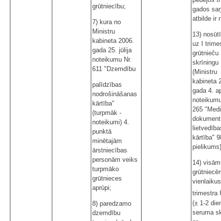
grūtniecību;
gados sa
atbilde ir
7) kura no
Ministru
13) nosūt
kabineta 2006.
uz I trime
gada 25. jūlija
grūtnieču
noteikumu Nr.
skrīningu
611 "Dzemdību
(Ministru
kabineta 
palīdzības
gada 4. ap
nodrošināšanas
noteikumu
kārtība"
265 "Medi
(turpmāk -
dokument
noteikumi) 4.
lietvedība
punktā
kārtība" 9
minētajām
pielikums)
ārstniecības
personām veiks
14) visām
turpmāko
grūtniecē
grūtnieces
vienlaikus
aprūpi;
trimestra
(± 1-2 die
8) paredzamo
seruma sk
dzemdību