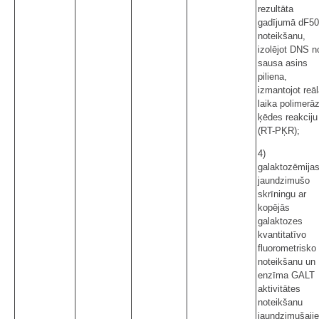
rezultāta
gadījumā dF5
noteikšanu,
izolējot DNS n
sausa asins
piliena,
izmantojot reā
laika polimerā
ķēdes reakciju
(RT-PĶR);
4)
galaktozēmija
jaundzimušo
skrīningu ar
kopējās
galaktozes
kvantitatīvo
fluorometrisko
noteikšanu un
enzīma GALT
aktivitātes
noteikšanu
jaundzimušaji