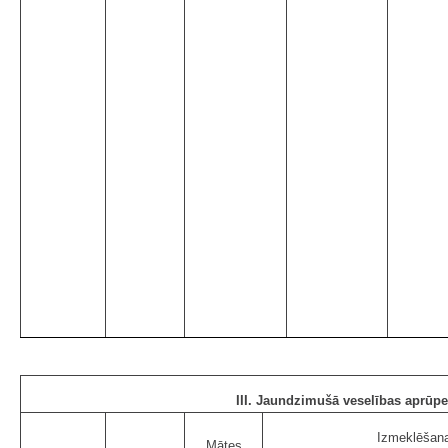
III. Jaundzimušā veselības aprūpe
Izmeklēšan
Mātes