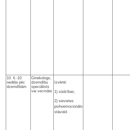
10. 6.-10.
Ginekologs,
nedēļa pēc
dzemdību
Izvērtē:
dzemdībām
speciālists
vai vecmāte
1) sūdzības;
2) sievietes
psihoemocionālo
stāvokli