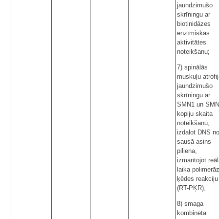
jaundzimušo
skrīningu ar
biotinidāzes
enzīmiskās
aktivitātes
noteikšanu;
7) spinālās
muskuļu atrofi
jaundzimušo
skrīningu ar
SMN1 un SM
kopiju skaita
noteikšanu,
izdalot DNS n
sausā asins
piliena,
izmantojot reā
laika polimerā
ķēdes reakciju
(RT-PĶR);
8) smaga
kombinēta