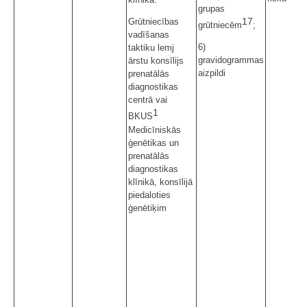
grupas
17
Grūtniecības
grūtniecēm
;
vadīšanas
6)
taktiku lemj
gravidogrammas
ārstu konsīlijs
aizpildi
prenatālās
diagnostikas
centrā vai
1
BKUS
Medicīniskās
ģenētikas un
prenatālās
diagnostikas
klīnikā, konsīlijā
piedaloties
ģenētiķim