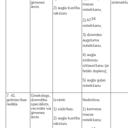
ģimenes
strēmelīš
masas
ārsts
2) augļa kustību
noteikšanu;
raksturu
16
2) AT
noteikšanu;
3) dzemdes
augstuma
noteikšanu;
4) augļa
sirdstoņu
izklausīšanu (ar
fetālo dopleru);
5) augļa guļas
noteikšanu
7. 41.
Ginekologs,
grūtniecības
dzemdību
Izvērtē:
Nodrošina:
nedēļa
speciālists,
vecmāte vai
1) sūdzības;
1) ķermeņa
ģimenes
masas
ārsts
2) augļa kustību
noteikšanu;
raksturu