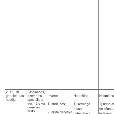
2. 16.-18.
Ginekologs,
grūtniecības
dzemdību
Izvērtē:
Nodrošina:
Nodrošina
nedēļa
speciālists,
vecmāte vai
1) sūdzības;
1) ķermeņa
1) urīna a
ģimenes
masas
veikšanu 
ārsts
2) ārsta ģenētiķa
noteikšanu;
indikatora