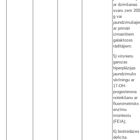
ar dzimšanas
svaru zem 20
g vai
jaundzimušaji
ar primāri
izmainītiem
galaktozes
rādītājiem;
5) virsnieru
garozas
hiperplāzijas
jaundzimušo
skrīningu ar
17-OH-
progesterona
noteikšanu ar
fluorometrisko
enzīmu
imūntestu
(FEIA);
6) biotinidāzes
deficīta