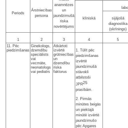
anamnēzes
labo
Ārstniecības
un
Periods
persona
jaundzimušā
klīniskā
sijājošā
riska
diagnostika
novērtējums
(skrīnings)
1
2
3
4
5
11. Pēc
Ginekologs,
Atkārtoti
piedzimšanas
dzemdību
izvērtē
1. Tūlīt pēc
speciālists
grūtniecības
piedzimšanas
vai
un
izvērtē
vecmāte,
dzemdību
jaundzimušā
neonatologs
riska
vai pediatrs
faktorus
stāvokli
atbilstoši
25
JPR
prasībām.
2. Pirmās
minūtes beigās
un piektajā
minūtē izvērtē
jaundzimušo
pēc Apgares