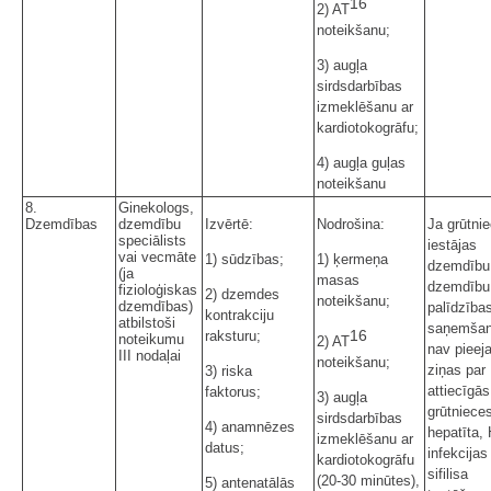
16
2) AT
noteikšanu;
3) augļa
sirdsdarbības
izmeklēšanu ar
kardiotokogrāfu;
4) augļa guļas
noteikšanu
8.
Ginekologs,
Dzemdības
dzemdību
Izvērtē:
Nodrošina:
Ja grūtni
speciālists
iestājas
vai vecmāte
1) sūdzības;
1) ķermeņa
dzemdību
(ja
masas
dzemdību
fizioloģiskas
2) dzemdes
noteikšanu;
dzemdības)
palīdzība
kontrakciju
atbilstoši
saņemšan
16
raksturu;
noteikumu
2) AT
nav piee
III nodaļai
noteikšanu;
ziņas par
3) riska
attiecīgās
faktorus;
3) augļa
grūtniece
sirdsdarbības
4) anamnēzes
hepatīta,
izmeklēšanu ar
datus;
infekcijas
kardiotokogrāfu
sifilisa
(20-30 minūtes),
5) antenatālās