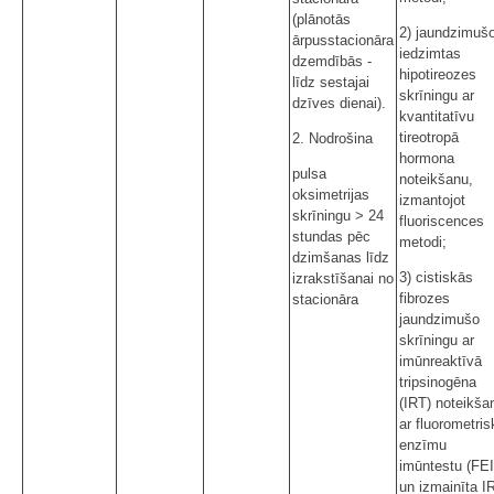
(plānotās
2) jaundzimuš
ārpusstacionāra
iedzimtas
dzemdībās -
hipotireozes
līdz sestajai
skrīningu ar
dzīves dienai).
kvantitatīvu
tireotropā
2. Nodrošina
hormona
pulsa
noteikšanu,
oksimetrijas
izmantojot
skrīningu > 24
fluoriscences
stundas pēc
metodi;
dzimšanas līdz
3) cistiskās
izrakstīšanai no
fibrozes
stacionāra
jaundzimušo
skrīningu ar
imūnreaktīvā
tripsinogēna
(IRT) noteikša
ar fluorometris
enzīmu
imūntestu (FE
un izmainīta I