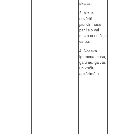
skalas.
3. Vizuāli
novērtē
jaundzimušo
par lielo vai
mazo anomāliju
esību.
4. Nosaka
ķermeņa masu,
garumu, galvas
un krūšu
apkārtmēru