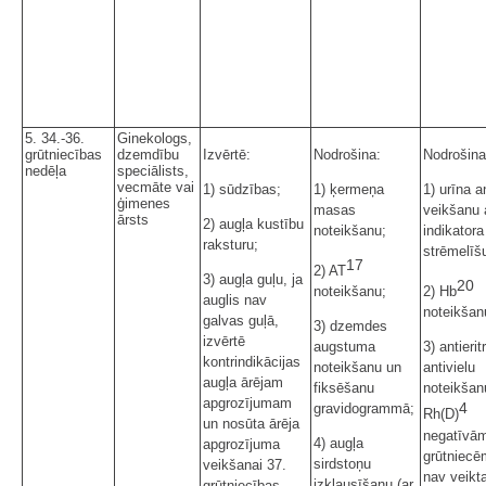
5. 34.-36.
Ginekologs,
grūtniecības
dzemdību
Izvērtē:
Nodrošina:
Nodrošina
nedēļa
speciālists,
vecmāte vai
1) sūdzības;
1) ķermeņa
1) urīna a
ģimenes
masas
veikšanu 
ārsts
2) augļa kustību
noteikšanu;
indikatora
raksturu;
strēmelīšu
17
2) AT
3) augļa guļu, ja
20
noteikšanu;
2) Hb
auglis nav
noteikšan
galvas guļā,
3) dzemdes
izvērtē
augstuma
3) antierit
kontrindikācijas
noteikšanu un
antivielu
augļa ārējam
fiksēšanu
noteikšan
apgrozījumam
4
gravidogrammā;
Rh(D)
un nosūta ārēja
negatīvā
4) augļa
apgrozījuma
grūtniecē
sirdstoņu
veikšanai 37.
nav veikt
izklausīšanu (ar
grūtniecības