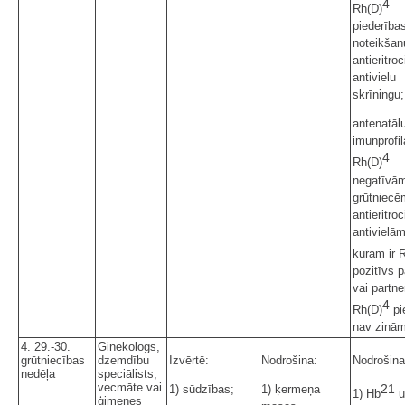
4
Rh(D)
piederība
noteikšan
antieritroc
antivielu
skrīningu;
antenatāl
imūnprofil
4
Rh(D)
negatīvā
grūtniecē
antieritro
antivielām
kurām ir 
pozitīvs p
vai partne
4
Rh(D)
pi
nav zinā
4. 29.-30.
Ginekologs,
grūtniecības
dzemdību
Izvērtē:
Nodrošina:
Nodrošina
nedēļa
speciālists,
vecmāte vai
21
1) sūdzības;
1) ķermeņa
1) Hb
u
ģimenes