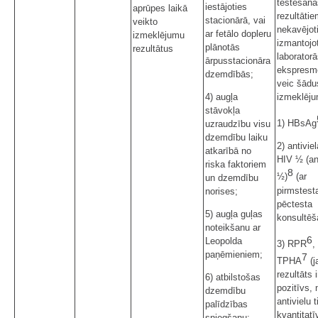
testēšana
iestājoties
aprūpes laikā
rezultātie
stacionārā, vai
veikto
nekavējot
ar fetālo dopleru
izmeklējumu
izmantojo
plānotās
rezultātus
laborator
ārpusstacionāra
ekspresm
dzemdībās;
veic šādu
izmeklēj
4) augļa
stāvokļa
1) HBsAg
uzraudzību visu
dzemdību laiku
2) antivie
atkarībā no
HIV ½ (an
riska faktoriem
8
½)
(ar
un dzemdību
pirmstest
norises;
pēctesta
5) augļa guļas
konsultēš
noteikšanu ar
6
Leopolda
3) RPR
,
paņēmieniem;
7
TPHA
(j
rezultāts i
6) atbilstošas
pozitīvs,
dzemdību
antivielu t
palīdzības
kvantitatī
sniegšanu;