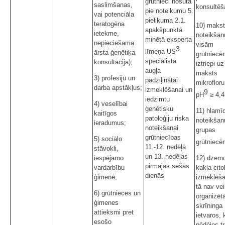
grūtnieci nosūta
saslimšanas,
konsultēš
pie noteikumu 5.
vai potenciāla
pielikuma 2.1.
teratogēna
10) maks
apakšpunktā
ietekme,
noteikšan
minētā eksperta
nepieciešama
visām
3
līmeņa US
ārsta ģenētiķa
grūtniecē
speciālista
konsultācija);
iztriepi uz
augļa
maksts
3) profesiju un
padziļinātai
mikrofloru
darba apstākļus;
izmeklēšanai un
9
pH
≥ 4,4
iedzimtu
4) veselībai
ģenētisku
11) hlamīd
kaitīgos
patoloģiju riska
noteikšan
ieradumus;
noteikšanai
grupas
grūtniecības
5) sociālo
grūtniecē
11.-12. nedēļā
stāvokli,
un 13. nedēļas
iespējamo
12) dzem
pirmajās sešās
vardarbību
kakla cito
dienās
ģimenē;
izmeklēša
tā nav vei
6) grūtnieces un
organizēt
ģimenes
skrīninga
attieksmi pret
ietvaros, 
esošo
pēdējos tr