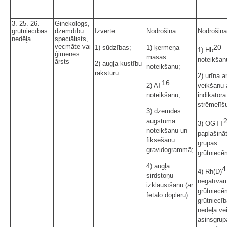
3. 25.-26.
Ginekologs,
grūtniecības
dzemdību
Izvērtē:
Nodrošina:
Nodrošina
nedēļa
speciālists,
vecmāte vai
20
1) sūdzības;
1) ķermeņa
1) Hb
ģimenes
masas
noteikšan
ārsts
2) augļa kustību
noteikšanu;
raksturu
2) urīna a
16
2) AT
veikšanu 
noteikšanu;
indikatora
strēmelīšu
3) dzemdes
augstuma
3) OGTT
noteikšanu un
paplašināt
fiksēšanu
grupas
gravidogrammā;
grūtniecē
4) augļa
4
4) Rh(D)
sirdstoņu
negatīvā
izklausīšanu (ar
grūtniecē
fetālo dopleru)
grūtniecī
nedēļā ve
asinsgrup