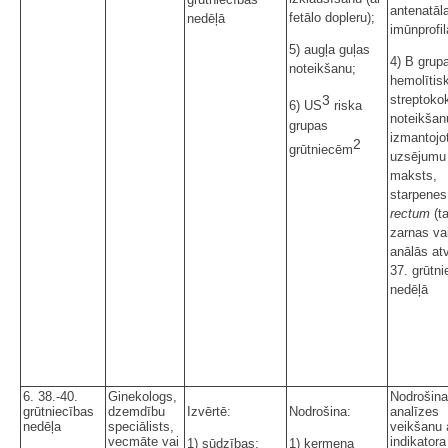
antenatāl
fetālo dopleru);
nedēļā
imūnprofi
5) augļa guļas
4) B grup
noteikšanu;
hemolītis
streptoko
3
6) US
riska
noteikšan
grupas
izmantojo
2
grūtniecēm
uzsējumu
maksts,
starpenes
rectum
(t
zarnas va
anālās at
37. grūtn
nedēļā
6. 38.-40.
Ginekologs,
Nodrošina
grūtniecības
dzemdību
Izvērtē:
Nodrošina:
analīzes
nedēļa
speciālists,
veikšanu 
vecmāte vai
indikatora
1) sūdzības;
1) ķermeņa