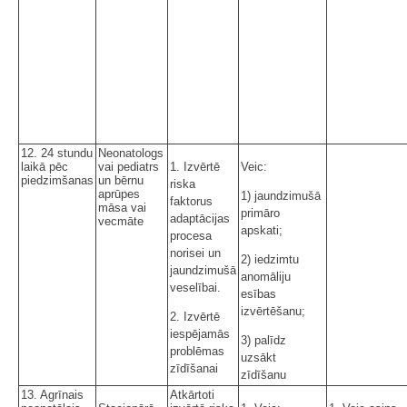
12. 24 stundu
Neonatologs
laikā pēc
vai pediatrs
1. Izvērtē
Veic:
piedzimšanas
un bērnu
riska
aprūpes
1) jaundzimušā
faktorus
māsa vai
primāro
adaptācijas
vecmāte
apskati;
procesa
norisei un
2) iedzimtu
jaundzimušā
anomāliju
veselībai.
esības
izvērtēšanu;
2. Izvērtē
iespējamās
3) palīdz
problēmas
uzsākt
zīdīšanai
zīdīšanu
13. Agrīnais
Atkārtoti