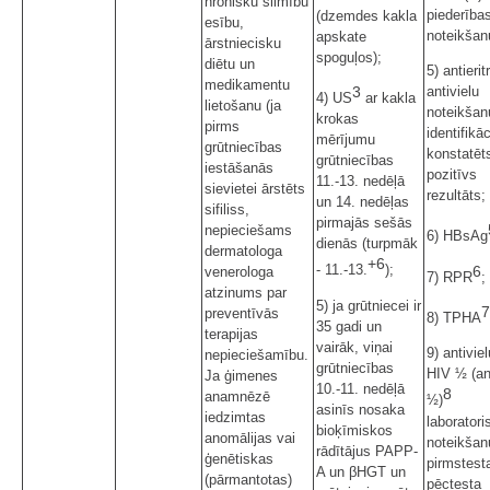
hronisku slimību
piederība
(dzemdes kakla
esību,
noteikšan
apskate
ārstniecisku
spoguļos);
diētu un
5) antierit
medikamentu
3
antivielu
4) US
ar kakla
lietošanu (ja
noteikšan
krokas
pirms
identifikāc
mērījumu
grūtniecības
konstatēt
grūtniecības
iestāšanās
pozitīvs
11.-13. nedēļā
sievietei ārstēts
rezultāts;
un 14. nedēļas
sifiliss,
pirmajās sešās
nepieciešams
6) HBsAg
dienās (turpmāk
dermatologa
+6
- 11.-13.
);
6
venerologa
7) RPR
;
atzinums par
5) ja grūtniecei ir
7
preventīvās
8) TPHA
35 gadi un
terapijas
vairāk, viņai
9) antiviel
nepieciešamību.
grūtniecības
HIV ½ (an
Ja ģimenes
10.-11. nedēļā
8
anamnēzē
½)
asinīs nosaka
iedzimtas
laboratori
bioķīmiskos
anomālijas vai
noteikšan
rādītājus PAPP-
ģenētiskas
pirmstest
A un βHGT un
(pārmantotas)
pēctesta