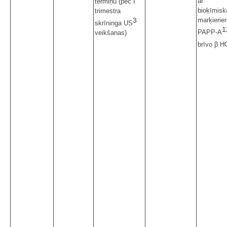
ar
termiņu (pēc I
bioķīmisk
trimestra
marķierie
3
skrīninga US
1
PAPP-A
veikšanas)
brīvo β 