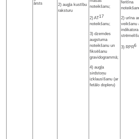
masas
feritīna
ārsts
2) augļa kustību
noteikšanu;
noteikšan
raksturu
17
2) AT
2) urīna a
noteikšanu;
veikšanu 
indikatora
3) dzemdes
strēmelīšu
augstuma
6
noteikšanu un
3) RPR
fiksēšanu
gravidogrammā;
4) augļa
sirdstoņu
izklausīšanu (ar
fetālo dopleru)