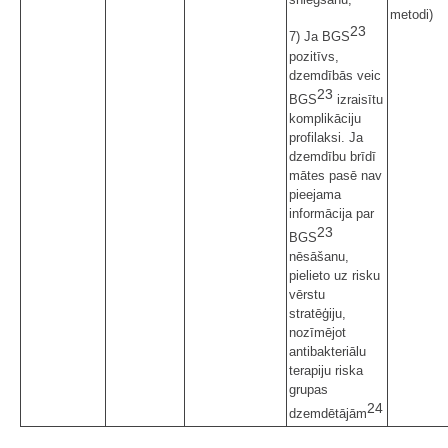
metodi)
23
7) Ja BGS
pozitīvs,
dzemdībās veic
23
BGS
izraisītu
komplikāciju
profilaksi. Ja
dzemdību brīdī
mātes pasē nav
pieejama
informācija par
23
BGS
nēsāšanu,
pielieto uz risku
vērstu
stratēģiju,
nozīmējot
antibakteriālu
terapiju riska
grupas
24
dzemdētājām