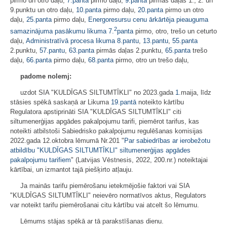
pirmo un otro daļu,
7.panta
pirmo daļu,
9.panta
pirmās daļas 1., 2. un
9.punktu un otro daļu,
10.panta
pirmo daļu,
20.panta
pirmo un otro
daļu,
25.panta
pirmo daļu,
Energoresursu cenu ārkārtēja pieauguma
2
samazinājuma pasākumu likuma
7.
panta
pirmo, otro, trešo un ceturto
daļu,
Administratīvā procesa likuma
8.pantu
,
13.pantu
,
55.panta
2.punktu,
57.pantu
,
63.panta
pirmās daļas 2.punktu,
65.panta
trešo
daļu,
66.panta
pirmo daļu,
68.panta
pirmo, otro un trešo daļu,
padome nolemj:
uzdot SIA "KULDĪGAS SILTUMTĪKLI" no 2023.gada
1.
maija, līdz
stāsies spēkā saskaņā ar Likuma
19.pantā
noteikto kārtību
Regulatora apstiprināti SIA "KULDĪGAS SILTUMTĪKLI" citi
siltumenerģijas apgādes pakalpojumu tarifi, piemērot tarifus, kas
noteikti atbilstoši Sabiedrisko pakalpojumu regulēšanas komisijas
2022.gada 12.oktobra lēmumā Nr.201 "
Par sabiedrības ar ierobežotu
atbildību "KULDĪGAS SILTUMTĪKLI" siltumenerģijas apgādes
pakalpojumu tarifiem
" (Latvijas Vēstnesis, 2022, 200.nr.) noteiktajai
kārtībai, un izmantot tajā piešķirto atļauju.
Ja mainās tarifu piemērošanu ietekmējošie faktori vai SIA
"KULDĪGAS SILTUMTĪKLI" neievēro normatīvos aktus, Regulators
var noteikt tarifu piemērošanai citu kārtību vai atcelt šo lēmumu.
Lēmums stājas spēkā ar tā parakstīšanas dienu.