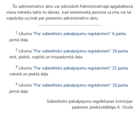
Šo administratīvo aktu var pārsūdzēt Administratīvajā apgabaltiesā
viena mēneša laikā no dienas, kad ieinteresētā persona uzzina vai tai
vajadzēja uzzināt par pieņemto administratīvo aktu.
1
Likuma "
Par sabiedrisko pakalpojumu regulatoriem
"
6.panta
pirmā daļa
2
Likuma "
Par sabiedrisko pakalpojumu regulatoriem
"
19.panta
otrā, piektā, septītā un trīspadsmitā daļa
3
Likuma "
Par sabiedrisko pakalpojumu regulatoriem
"
21.panta
ceturtā un piektā daļa
4
Likuma "
Par sabiedrisko pakalpojumu regulatoriem
"
19.panta
pirmā daļa
Sabiedrisko pakalpojumu regulēšanas komisijas
padomes priekšsēdētāja
A. Ozola