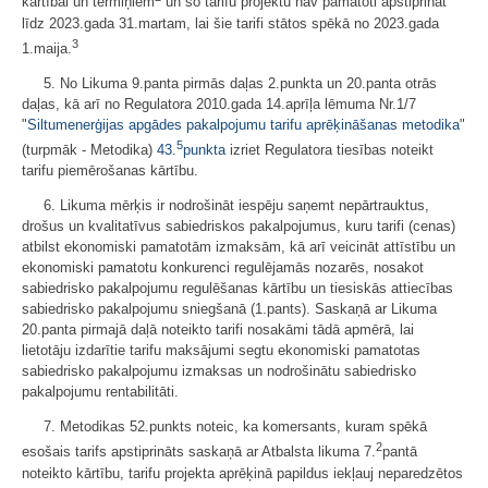
kārtībai un termiņiem
un šo tarifu projektu nav pamatoti apstiprināt
līdz 2023.gada 31.martam, lai šie tarifi stātos spēkā no 2023.gada
3
1.maija.
5. No Likuma 9.panta pirmās daļas 2.punkta un 20.panta otrās
daļas, kā arī no Regulatora 2010.gada 14.aprīļa lēmuma Nr.1/7
"
Siltumenerģijas apgādes pakalpojumu tarifu aprēķināšanas metodika
"
5
(turpmāk - Metodika)
43.
punkta
izriet Regulatora tiesības noteikt
tarifu piemērošanas kārtību.
6. Likuma mērķis ir nodrošināt iespēju saņemt nepārtrauktus,
drošus un kvalitatīvus sabiedriskos pakalpojumus, kuru tarifi (cenas)
atbilst ekonomiski pamatotām izmaksām, kā arī veicināt attīstību un
ekonomiski pamatotu konkurenci regulējamās nozarēs, nosakot
sabiedrisko pakalpojumu regulēšanas kārtību un tiesiskās attiecības
sabiedrisko pakalpojumu sniegšanā (1.pants). Saskaņā ar Likuma
20.panta pirmajā daļā noteikto tarifi nosakāmi tādā apmērā, lai
lietotāju izdarītie tarifu maksājumi segtu ekonomiski pamatotas
sabiedrisko pakalpojumu izmaksas un nodrošinātu sabiedrisko
pakalpojumu rentabilitāti.
7. Metodikas 52.punkts noteic, ka komersants, kuram spēkā
2
esošais tarifs apstiprināts saskaņā ar Atbalsta likuma 7.
pantā
noteikto kārtību, tarifu projekta aprēķinā papildus iekļauj neparedzētos