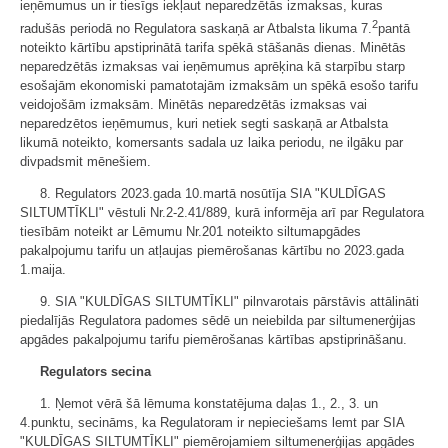
ieņēmumus un ir tiesīgs iekļaut neparedzētās izmaksas, kuras
2
radušās periodā no Regulatora saskaņā ar Atbalsta likuma 7.
pantā
noteikto kārtību apstiprinātā tarifa spēkā stāšanās dienas. Minētās
neparedzētās izmaksas vai ieņēmumus aprēķina kā starpību starp
esošajām ekonomiski pamatotajām izmaksām un spēkā esošo tarifu
veidojošām izmaksām. Minētās neparedzētās izmaksas vai
neparedzētos ieņēmumus, kuri netiek segti saskaņā ar Atbalsta
likumā noteikto, komersants sadala uz laika periodu, ne ilgāku par
divpadsmit mēnešiem.
8. Regulators 2023.gada 10.martā nosūtīja SIA "KULDĪGAS
SILTUMTĪKLI" vēstuli Nr.2-2.41/889, kurā informēja arī par Regulatora
tiesībām noteikt ar Lēmumu Nr.201 noteikto siltumapgādes
pakalpojumu tarifu un atļaujas piemērošanas kārtību no 2023.gada
1.maija.
9. SIA "KULDĪGAS SILTUMTĪKLI" pilnvarotais pārstāvis attālināti
piedalījās Regulatora padomes sēdē un neiebilda par siltumenerģijas
apgādes pakalpojumu tarifu piemērošanas kārtības apstiprināšanu.
Regulators secina
1. Ņemot vērā šā lēmuma konstatējuma daļas 1., 2., 3. un
4.punktu, secināms, ka Regulatoram ir nepieciešams lemt par SIA
"KULDĪGAS SILTUMTĪKLI" piemērojamiem siltumenerģijas apgādes