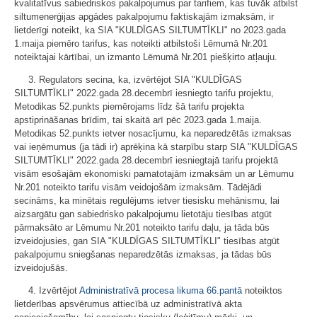
kvalitatīvus sabiedriskos pakalpojumus par tarifiem, kas tuvāk atbilst
siltumenerģijas apgādes pakalpojumu faktiskajām izmaksām, ir
lietderīgi noteikt, ka SIA "KULDĪGAS SILTUMTĪKLI" no 2023.gada
1.maija piemēro tarifus, kas noteikti atbilstoši Lēmumā Nr.201
noteiktajai kārtībai, un izmanto Lēmumā Nr.201 piešķirto atļauju.
3. Regulators secina, ka, izvērtējot SIA "KULDĪGAS
SILTUMTĪKLI" 2022.gada 28.decembrī iesniegto tarifu projektu,
Metodikas 52.punkts piemērojams līdz šā tarifu projekta
apstiprināšanas brīdim, tai skaitā arī pēc 2023.gada 1.maija.
Metodikas 52.punkts ietver nosacījumu, ka neparedzētās izmaksas
vai ieņēmumus (ja tādi ir) aprēķina kā starpību starp SIA "KULDĪGAS
SILTUMTĪKLI" 2022.gada 28.decembrī iesniegtajā tarifu projektā
visām esošajām ekonomiski pamatotajām izmaksām un ar Lēmumu
Nr.201 noteikto tarifu visām veidojošām izmaksām. Tādējādi
secināms, ka minētais regulējums ietver tiesisku mehānismu, lai
aizsargātu gan sabiedrisko pakalpojumu lietotāju tiesības atgūt
pārmaksāto ar Lēmumu Nr.201 noteikto tarifu daļu, ja tāda būs
izveidojusies, gan SIA "KULDĪGAS SILTUMTĪKLI" tiesības atgūt
pakalpojumu sniegšanas neparedzētās izmaksas, ja tādas būs
izveidojušās.
4. Izvērtējot
Administratīvā procesa likuma
66.pantā
noteiktos
lietderības apsvērumus attiecībā uz administratīvā akta