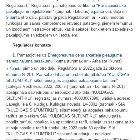
1
Regulators).
Regulators, pamatojoties uz likuma "
Par sabiedrisko
pakalpojumu regulatoriem
" (turpmāk - Likums)
6.panta
otro daļu un
9.panta
otro daļu, patstāvīgi pilda Regulatoram ar likumu nodotās
funkcijas un savas kompetences ietvaros patstāvīgi pieņem lēmumus
un izdod administratīvos aktus, kas ir saistoši konkrētiem sabiedrisko
pakalpojumu sniedzējiem un lietotājiem.
Regulators konstatē
1. Pamatojoties uz
Energoresursu cenu ārkārtēja pieauguma
samazinājuma pasākumu likuma
(turpmāk arī - Atbalsta likums)
2
7.
panta
pirmo un otro daļu, Regulators ar 2022.gada 12.oktobra
lēmumu Nr.201 "
Par sabiedrības ar ierobežotu atbildību "KULDĪGAS
SILTUMTĪKLI" siltumenerģijas apgādes pakalpojumu tarifiem
"
(Latvijas Vēstnesis, 2022, 200.nr.) (turpmāk arī - Lēmums Nr.201)
apstiprināja sabiedrības ar ierobežotu atbildību "KULDĪGAS
SILTUMTĪKLI", reģistrācijas numurs: 40003007890, juridiskā adrese:
Lapegļu iela 8, Kuldīga, Kuldīgas novads, LV-3301 (turpmāk - SIA
"KULDĪGAS SILTUMTĪKLI"), siltumenerģijas apgādes pakalpojumu
tarifus un piešķīra SIA "KULDĪGAS SILTUMTĪKLI" atļauju pašai
noteikt tarifus, nosakot, ka apstiprinātie tarifi, atļauja un saskaņā ar šo
atļauju noteiktie tarifi ir spēkā līdz 2023.gada 30.aprīlim. SIA
"KULDĪGAS SILTUMTĪKLI" saskaņā ar atļauju ir noteikusi
siltumenerģijas apgādes pakalpojumu tarifus ar termiņu no 2023.gada