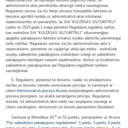
nepieciešamību, lai sasniegtu tiesisku (leģitīmu) mērķi, un
administratīvā akta piemērotību attiecīgā mērķa sasniegšanai,
Regulators secina, ka šīs lietas ietvaros konstatētie faktiskie un
tiesiskie apstākļi norāda uz administratīvā akta izdošanas
nepieciešamību un pamatotību, lai SIA "KULDĪGAS SILTUMTĪKLI"
varētu no 2023.gada 1.maija piemērot Regulatora regulētus tarifus,
kas nodrošina SIA "KULDĪGAS SILTUMTĪKLI" siltumenerģijas
apgādes pakalpojumu faktisko izmaksu tuvāku atbilstību piemērotajai
tarifu vērtībai. Regulators secina, ka šis administratīvais akts ir
nepieciešams, piemērots un vajadzīgs attiecīgā mērķa - nodrošināt
iespēju sabiedrisko pakalpojumu sniedzējam sniegt un sabiedrisko
pakalpojumu lietotājam saņemt nepārtrauktus, drošus un kvalitatīvus
sabiedriskos pakalpojumus par Regulatora regulētiem tarifiem -
sasniegšanai.
5. Regulators, pieņemot šo lēmumu, vadās no privātpersonu
tiesību un tiesisko interešu ievērošanas principa, to samērojot ar
citiem
Administratīvā procesa likumā
nostiprinātajiem administratīvā
procesa principiem, tai skaitā samērīguma principu. Regulatora
ieskatā, šā administratīvā akta mērķi nav iespējams sasniegt ar
citiem samērīgiem, ekonomiski un tiesiski pamatotiem līdzekļiem.
5
Saskaņā ar Metodikas 43.
un 52.punktu, pamatojoties uz likuma
"
Par sabiedrisko pakalpojumu regulatoriem
"
1.pantu
,
5.pantu
,
6.panta