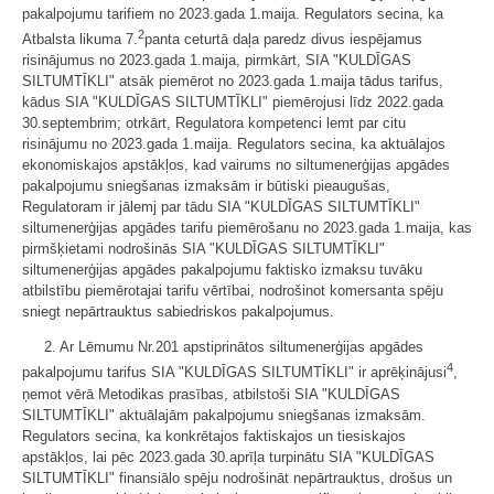
pakalpojumu tarifiem no 2023.gada 1.maija. Regulators secina, ka
2
Atbalsta likuma 7.
panta ceturtā daļa paredz divus iespējamus
risinājumus no 2023.gada 1.maija, pirmkārt, SIA "KULDĪGAS
SILTUMTĪKLI" atsāk piemērot no 2023.gada 1.maija tādus tarifus,
kādus SIA "KULDĪGAS SILTUMTĪKLI" piemērojusi līdz 2022.gada
30.septembrim; otrkārt, Regulatora kompetenci lemt par citu
risinājumu no 2023.gada 1.maija. Regulators secina, ka aktuālajos
ekonomiskajos apstākļos, kad vairums no siltumenerģijas apgādes
pakalpojumu sniegšanas izmaksām ir būtiski pieaugušas,
Regulatoram ir jālemj par tādu SIA "KULDĪGAS SILTUMTĪKLI"
siltumenerģijas apgādes tarifu piemērošanu no 2023.gada 1.maija, kas
pirmšķietami nodrošinās SIA "KULDĪGAS SILTUMTĪKLI"
siltumenerģijas apgādes pakalpojumu faktisko izmaksu tuvāku
atbilstību piemērotajai tarifu vērtībai, nodrošinot komersanta spēju
sniegt nepārtrauktus sabiedriskos pakalpojumus.
2. Ar Lēmumu Nr.201 apstiprinātos siltumenerģijas apgādes
4
pakalpojumu tarifus SIA "KULDĪGAS SILTUMTĪKLI" ir aprēķinājusi
,
ņemot vērā Metodikas prasības, atbilstoši SIA "KULDĪGAS
SILTUMTĪKLI" aktuālajām pakalpojumu sniegšanas izmaksām.
Regulators secina, ka konkrētajos faktiskajos un tiesiskajos
apstākļos, lai pēc 2023.gada 30.aprīļa turpinātu SIA "KULDĪGAS
SILTUMTĪKLI" finansiālo spēju nodrošināt nepārtrauktus, drošus un