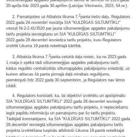
20.aprīļa līdz 2023.gada 30.aprīlim (Latvijas Vēstnesis, 2023, 54.nr.).
2
2. Pamatojoties uz Atbalsta likuma 7.
panta trešo daļu, Regulators
2022.gada 24.novembrī nosūtīja SIA "KULDĪGAS SILTUMTĪKLI"
vēstuli Nr.2-2.41/3520 par jauna siltumenerģijas apgādes pakalpojumu
tarifu projekta iesniegšanu un SIA "KULDĪGAS SILTUMTĪKLI"
2022.gada 28.decembrī iesniedza tarifu projektu, kuru Regulators
izvērtē Likuma 19.pantā noteiktajā kārtībā.
2
3. Atbalsta likuma 7.
panta ceturtā daļa noteic, ka no 2023.gada
1.maija ir spēkā tādi siltumenerģijas apgādes pakalpojumu tarifi,
kādus regulēto centralizētās siltumapgādes pakalpojumu sniedzēji, uz
kuriem attiecas šā panta pirmajā daļā minētais regulējums,
piemērojuši līdz 2022.gada 30.septembrim, ja Regulators nav lēmis
citādi.
4. Regulators konstatē, ka, lai objektīvi izvērtētu un apstiprinātu
SIA "KULDĪGAS SILTUMTĪKLI" 2022.gada 28.decembrī iesniegto
siltumenerģijas apgādes pakalpojumu tarifu projektu, ir nepieciešams
iegūt papildu informāciju un pamatojumu par šo tarifu projektu.
Tādējādi konstatējams, ka SIA "KULDĪGAS SILTUMTĪKLI" 2022.gada
28.decembrī iesniegtā siltumenerģijas apgādes pakalpojumu tarifu
projekta izvērtēšana turpinās atbilstoši Likuma 19.pantā noteiktajai
2