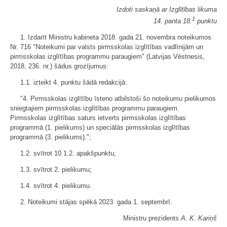
Izdoti saskaņā ar Izglītības likuma
1
14. panta 18.
punktu
1. Izdarīt Ministru kabineta 2018. gada 21. novembra noteikumos
Nr. 716 "Noteikumi par valsts pirmsskolas izglītības vadlīnijām un
pirmsskolas izglītības programmu paraugiem" (Latvijas Vēstnesis,
2018, 236. nr.) šādus grozījumus:
1.1. izteikt 4. punktu šādā redakcijā:
"4. Pirmsskolas izglītību īsteno atbilstoši šo noteikumu pielikumos
sniegtajiem pirmsskolas izglītības programmu paraugiem.
Pirmsskolas izglītības saturs ietverts pirmsskolas izglītības
programmā (1. pielikums) un speciālās pirmsskolas izglītības
programmā (3. pielikums).";
1.2. svītrot 10.1.2. apakšpunktu;
1.3. svītrot 2. pielikumu;
1.4. svītrot 4. pielikumu.
2. Noteikumi stājas spēkā 2023. gada 1. septembrī.
Ministru prezidents
A. K. Kariņš