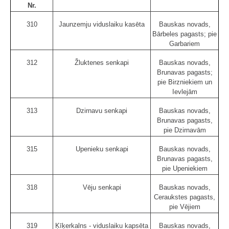
Nr.
310
Jaunzemju viduslaiku kasēta
Bauskas novads,
Bārbeles pagasts; pie
Garbariem
312
Žluktenes senkapi
Bauskas novads,
Brunavas pagasts;
pie Birzniekiem un
Ievlejām
313
Dzirnavu senkapi
Bauskas novads,
Brunavas pagasts,
pie Dzirnavām
315
Upenieku senkapi
Bauskas novads,
Brunavas pagasts,
pie Upeniekiem
318
Vēju senkapi
Bauskas novads,
Ceraukstes pagasts,
pie Vējiem
319
Ķīķerkalns - viduslaiku kapsēta
Bauskas novads,