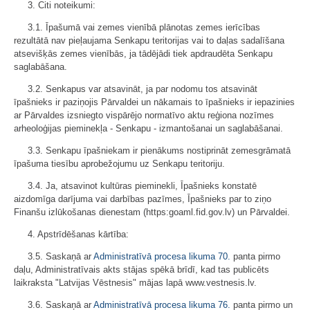
3. Citi noteikumi:
3.1. Īpašumā vai zemes vienībā plānotas zemes ierīcības
rezultātā nav pieļaujama Senkapu teritorijas vai to daļas sadalīšana
atsevišķās zemes vienībās, ja tādējādi tiek apdraudēta Senkapu
saglabāšana.
3.2. Senkapus var atsavināt, ja par nodomu tos atsavināt
īpašnieks ir paziņojis Pārvaldei un nākamais to īpašnieks ir iepazinies
ar Pārvaldes izsniegto vispārējo normatīvo aktu reģiona nozīmes
arheoloģijas pieminekļa - Senkapu - izmantošanai un saglabāšanai.
3.3. Senkapu īpašniekam ir pienākums nostiprināt zemesgrāmatā
īpašuma tiesību aprobežojumu uz Senkapu teritoriju.
3.4. Ja, atsavinot kultūras pieminekli, Īpašnieks konstatē
aizdomīga darījuma vai darbības pazīmes, Īpašnieks par to ziņo
Finanšu izlūkošanas dienestam (https:goaml.fid.gov.lv) un Pārvaldei.
4. Apstrīdēšanas kārtība:
3.5. Saskaņā ar
Administratīvā procesa likuma
70.
panta pirmo
daļu, Administratīvais akts stājas spēkā brīdī, kad tas publicēts
laikraksta "Latvijas Vēstnesis" mājas lapā www.vestnesis.lv.
3.6. Saskaņā ar
Administratīvā procesa likuma
76.
panta pirmo un