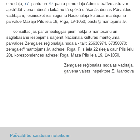
otro daļu,
77.
pantu un
79.
panta pirmo daļu Administratīvo aktu var
apstrīdēt viena mēneša laikā no tā spēkā stāšanās dienas Pārvaldes
vadītājam, iesniedzot iesniegumu Nacionālajā kultūras mantojuma
pārvaldē Mazajā Pils ielā 19, Rīgā, LV-1050; pasts@mantojums.lv.
Konsultācijas par arheoloģijas pieminekļa izmantošanu un
saglabāšanu iespējams saņemt Nacionālā kultūras mantojuma
pārvaldes Zemgales reģionālajā nodaļā - tālr: 26638974, 67350070;
zemgale@mantojums.lv, adrese: Rīgā, Pils ielā 22 (ieeja caur Pils ielu
20), korespondences adrese: Rīga, Mazā Pils iela 19, LV-1050.
Zemgales reģionālās nodaļas vadītāja,
galvenā valsts inspektore
E. Mantrova
Pašvaldību saistošie noteikumi