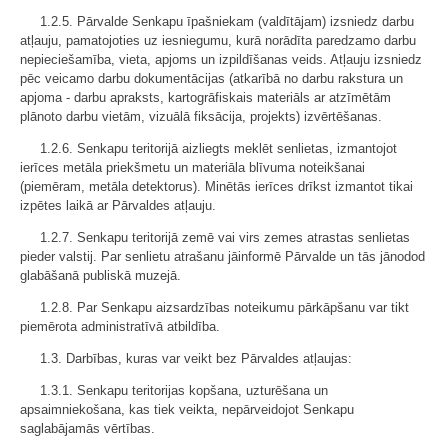
1.2.5. Pārvalde Senkapu īpašniekam (valdītājam) izsniedz darbu
atļauju, pamatojoties uz iesniegumu, kurā norādīta paredzamo darbu
nepieciešamība, vieta, apjoms un izpildīšanas veids. Atļauju izsniedz
pēc veicamo darbu dokumentācijas (atkarībā no darbu rakstura un
apjoma - darbu apraksts, kartogrāfiskais materiāls ar atzīmētām
plānoto darbu vietām, vizuālā fiksācija, projekts) izvērtēšanas.
1.2.6. Senkapu teritorijā aizliegts meklēt senlietas, izmantojot
ierīces metāla priekšmetu un materiāla blīvuma noteikšanai
(piemēram, metāla detektorus). Minētās ierīces drīkst izmantot tikai
izpētes laikā ar Pārvaldes atļauju.
1.2.7. Senkapu teritorijā zemē vai virs zemes atrastas senlietas
pieder valstij. Par senlietu atrašanu jāinformē Pārvalde un tās jānodod
glabāšanā publiskā muzejā.
1.2.8. Par Senkapu aizsardzības noteikumu pārkāpšanu var tikt
piemērota administratīvā atbildība.
1.3. Darbības, kuras var veikt bez Pārvaldes atļaujas:
1.3.1. Senkapu teritorijas kopšana, uzturēšana un
apsaimniekošana, kas tiek veikta, nepārveidojot Senkapu
saglabājamās vērtības.