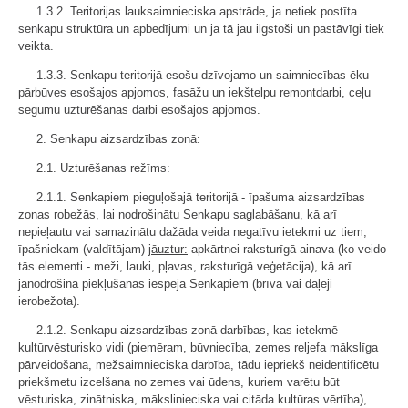
1.3.2. Teritorijas lauksaimnieciska apstrāde, ja netiek postīta
senkapu struktūra un apbedījumi un ja tā jau ilgstoši un pastāvīgi tiek
veikta.
1.3.3. Senkapu teritorijā esošu dzīvojamo un saimniecības ēku
pārbūves esošajos apjomos, fasāžu un iekštelpu remontdarbi, ceļu
segumu uzturēšanas darbi esošajos apjomos.
2. Senkapu aizsardzības zonā:
2.1. Uzturēšanas režīms:
2.1.1. Senkapiem pieguļošajā teritorijā - īpašuma aizsardzības
zonas robežās, lai nodrošinātu Senkapu saglabāšanu, kā arī
nepieļautu vai samazinātu dažāda veida negatīvu ietekmi uz tiem,
īpašniekam (valdītājam)
jāuztur:
apkārtnei raksturīgā ainava (ko veido
tās elementi - meži, lauki, pļavas, raksturīgā veģetācija), kā arī
jānodrošina piekļūšanas iespēja Senkapiem (brīva vai daļēji
ierobežota).
2.1.2. Senkapu aizsardzības zonā darbības, kas ietekmē
kultūrvēsturisko vidi (piemēram, būvniecība, zemes reljefa mākslīga
pārveidošana, mežsaimnieciska darbība, tādu iepriekš neidentificētu
priekšmetu izcelšana no zemes vai ūdens, kuriem varētu būt
vēsturiska, zinātniska, mākslinieciska vai citāda kultūras vērtība),