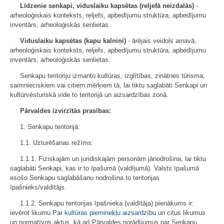
Līdzenie senkapi, viduslaiku kapsētas (reljefā neizdalās)
-
arheoloģiskais konteksts, reljefs, apbedījumu struktūra, apbedījumu
inventārs, arheoloģiskās senlietas.
Viduslaiku kapsētas (kapu kalniņi)
- ārējais veidols ainavā,
arheoloģiskais konteksts, reljefs, apbedījumu struktūra, apbedījumu
inventārs, arheoloģiskās senlietas.
Senkapu teritoriju izmanto kultūras, izglītības, zinātnes tūrisma,
saimnieciskiem vai citiem mērķiem tā, lai tiktu saglabāti Senkapi un
kultūrvēsturiskā vide to teritorijā un aizsardzības zonā.
Pārvaldes izvirzītās prasības:
1. Senkapu teritorijā:
1.1. Uzturēšanas režīms:
1.1.1. Fiziskajām un juridiskajām personām jānodrošina, lai tiktu
saglabāti Senkapi, kas ir to īpašumā (valdījumā). Valsts īpašumā
esošo Senkapu saglabāšanu nodrošina to teritorijas
īpašnieks/valdītājs.
1.1.2. Senkapu teritorijas īpašnieka (valdītāja) pienākums ir:
ievērot likumu
Par kultūras pieminekļu aizsardzību
un citus likumus
un normatīvos aktus, kā arī Pārvaldes norādījumus par Senkapu