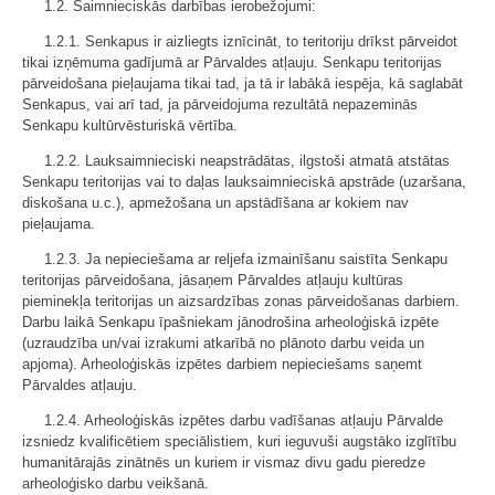
1.2. Saimnieciskās darbības ierobežojumi:
1.2.1. Senkapus ir aizliegts iznīcināt, to teritoriju drīkst pārveidot
tikai izņēmuma gadījumā ar Pārvaldes atļauju. Senkapu teritorijas
pārveidošana pieļaujama tikai tad, ja tā ir labākā iespēja, kā saglabāt
Senkapus, vai arī tad, ja pārveidojuma rezultātā nepazeminās
Senkapu kultūrvēsturiskā vērtība.
1.2.2. Lauksaimnieciski neapstrādātas, ilgstoši atmatā atstātas
Senkapu teritorijas vai to daļas lauksaimnieciskā apstrāde (uzaršana,
diskošana u.c.), apmežošana un apstādīšana ar kokiem nav
pieļaujama.
1.2.3. Ja nepieciešama ar reljefa izmainīšanu saistīta Senkapu
teritorijas pārveidošana, jāsaņem Pārvaldes atļauju kultūras
pieminekļa teritorijas un aizsardzības zonas pārveidošanas darbiem.
Darbu laikā Senkapu īpašniekam jānodrošina arheoloģiskā izpēte
(uzraudzība un/vai izrakumi atkarībā no plānoto darbu veida un
apjoma). Arheoloģiskās izpētes darbiem nepieciešams saņemt
Pārvaldes atļauju.
1.2.4. Arheoloģiskās izpētes darbu vadīšanas atļauju Pārvalde
izsniedz kvalificētiem speciālistiem, kuri ieguvuši augstāko izglītību
humanitārajās zinātnēs un kuriem ir vismaz divu gadu pieredze
arheoloģisko darbu veikšanā.