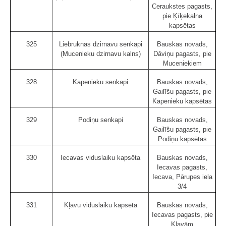
Ceraukstes pagasts,
pie Ķīķekalna
kapsētas
325
Liebruknas dzirnavu senkapi
Bauskas novads,
(Mucenieku dzirnavu kalns)
Dāviņu pagasts, pie
Muceniekiem
328
Kapenieku senkapi
Bauskas novads,
Gailīšu pagasts, pie
Kapenieku kapsētas
329
Podiņu senkapi
Bauskas novads,
Gailīšu pagasts, pie
Podiņu kapsētas
330
Iecavas viduslaiku kapsēta
Bauskas novads,
Iecavas pagasts,
Iecava, Pārupes iela
3/4
331
Kļavu viduslaiku kapsēta
Bauskas novads,
Iecavas pagasts, pie
Kļavām