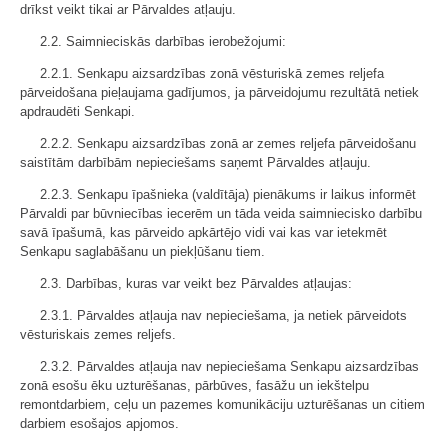
drīkst veikt tikai ar Pārvaldes atļauju.
2.2. Saimnieciskās darbības ierobežojumi:
2.2.1. Senkapu aizsardzības zonā vēsturiskā zemes reljefa
pārveidošana pieļaujama gadījumos, ja pārveidojumu rezultātā netiek
apdraudēti Senkapi.
2.2.2. Senkapu aizsardzības zonā ar zemes reljefa pārveidošanu
saistītām darbībām nepieciešams saņemt Pārvaldes atļauju.
2.2.3. Senkapu īpašnieka (valdītāja) pienākums ir laikus informēt
Pārvaldi par būvniecības iecerēm un tāda veida saimniecisko darbību
savā īpašumā, kas pārveido apkārtējo vidi vai kas var ietekmēt
Senkapu saglabāšanu un piekļūšanu tiem.
2.3. Darbības, kuras var veikt bez Pārvaldes atļaujas:
2.3.1. Pārvaldes atļauja nav nepieciešama, ja netiek pārveidots
vēsturiskais zemes reljefs.
2.3.2. Pārvaldes atļauja nav nepieciešama Senkapu aizsardzības
zonā esošu ēku uzturēšanas, pārbūves, fasāžu un iekštelpu
remontdarbiem, ceļu un pazemes komunikāciju uzturēšanas un citiem
darbiem esošajos apjomos.