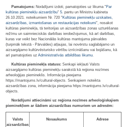
Pamatojums:
Norādījumi izdoti, pamatojoties uz likuma "
Par
kultūras pieminekļu aizsardzību
"
5.
pantu un Ministru kabineta
26.10.2021. noteikumiem Nr. 720 "
Kultūras pieminekļu uzskaites,
aizsardzības, izmantošanas un restaurācijas noteikumi
", nosakot
kultūras pieminekļa, tā teritorijas un aizsardzības zonas uzturēšanas
režīmu un saimnieciskās darbības ierobežojumus, kā arī darbības,
kuras var veikt bez Nacionālās kultūras mantojuma pārvaldes
(turpmāk tekstā - Pārvaldes) atļaujas, lai novērstu saglabājamo un
aizsargājamo kultūrvēsturisko vērtību iznīcināšanu vai bojāšanu, kā
arī pamatojoties uz
Administratīvās atbildības likumu
.
Kultūras pieminekļa statuss:
Senkapi iekļauti Valsts
aizsargājamo kultūras pieminekļu sarakstā kā reģiona nozīmes
arheoloģijas piemineklis. Informācija pieejama
https://mantojums.lv/cultural-objects. Senkapiem noteikta
aizsardzības zona, informācija pieejama https:/mantojums.lv/cultural-
objects.
Norādījumi attiecināmi uz reģiona nozīmes arheoloģiskajiem
pieminekļiem ar šādiem aizsardzības numuriem un adresēm:
Valsts
Nosaukums
Adrese
aizsardzības