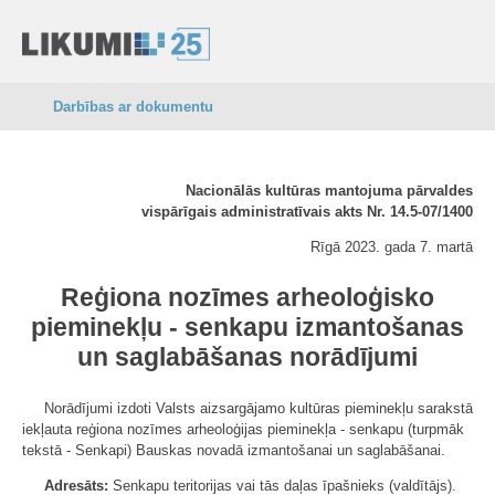
Darbības ar dokumentu
Nacionālās kultūras mantojuma pārvaldes
vispārīgais administratīvais akts Nr. 14.5-07/1400
Rīgā 2023. gada 7. martā
Reģiona nozīmes arheoloģisko
pieminekļu - senkapu izmantošanas
un saglabāšanas norādījumi
Norādījumi izdoti Valsts aizsargājamo kultūras pieminekļu sarakstā
iekļauta reģiona nozīmes arheoloģijas pieminekļa - senkapu (turpmāk
tekstā - Senkapi) Bauskas novadā izmantošanai un saglabāšanai.
Adresāts:
Senkapu teritorijas vai tās daļas īpašnieks (valdītājs).