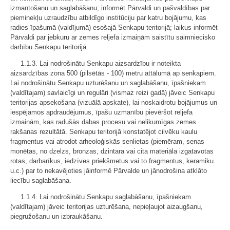
izmantošanu un saglabāšanu; informēt Pārvaldi un pašvaldības par
pieminekļu uzraudzību atbildīgo institūciju par katru bojājumu, kas
radies īpašumā (valdījumā) esošajā Senkapu teritorijā; laikus informēt
Pārvaldi par jebkuru ar zemes reljefa izmaiņām saistītu saimniecisko
darbību Senkapu teritorijā.
1.1.3. Lai nodrošinātu Senkapu aizsardzību ir noteikta
aizsardzības zona 500 (pilsētās - 100) metru attālumā ap senkapiem.
Lai nodrošinātu Senkapu uzturēšanu un saglabāšanu, īpašniekam
(valdītajam) savlaicīgi un regulāri (vismaz reizi gadā) jāveic Senkapu
teritorijas apsekošana (vizuālā apskate), lai noskaidrotu bojājumus un
iespējamos apdraudējumus, īpašu uzmanību pievēršot reljefa
izmaiņām, kas radušās dabas procesu vai nelikumīgas zemes
rakšanas rezultātā. Senkapu teritorijā konstatējot cilvēku kaulu
fragmentus vai atrodot arheoloģiskās senlietas (piemēram, senas
monētas, no dzelzs, bronzas, dzintara vai cita materiāla izgatavotas
rotas, darbarīkus, iedzīves priekšmetus vai to fragmentus, keramiku
u.c.) par to nekavējoties jāinformē Pārvalde un jānodrošina atklāto
liecību saglabāšana.
1.1.4. Lai nodrošinātu Senkapu saglabāšanu, īpašniekam
(valdītajam) jāveic teritorijas uzturēšana, nepieļaujot aizaugšanu,
piegružošanu un izbraukāšanu.