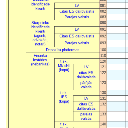
identificētie
LV
081
klienti
Citas ES dalībvalstis
082
Pārējās valstis
083
Starpnieku
090
identificētie
LV
091
klienti
(aģenti,
Citas ES dalībvalstis
092
advokāti,
Pārējās valstis
093
notāri)
Depozītu platformas
100
Finanšu
110
iestādes
t.sk.
120
(nebankas)
MI/ENI
LV
121
(kopā)
citas ES
122
dalībvalstis
pārējās
123
valstis
t.sk.
130
IBS
LV
131
(kopā)
citas ES
132
dalībvalstis
pārējās
133
valstis
t.sk.
140