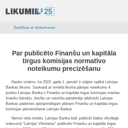
Darbības ar dokumentu
Par publicēto Finanšu un kapitāla
tirgus komisijas normatīvo
noteikumu precizēšanu
Darām zināmu, ka 2023. gada 1. janvārī ir stājies spēkā Latvijas
Bankas likums. Saskaņā ar minētā likuma pārejas noteikumu 4.
punktu Latvijas Banka ir Finanšu un kapitāla tirgus komisijas mantas,
finanšu līdzekļu, tiesību un saistību pārņēmēja atbilstoši Latvijas
Bankas padomes apstiprinātajam plānam Finanšu un kapitāla tirgus
komisijas pievienošanai Latvijas Bankai.
Ņemot vērā minēto, Latvijas Banka lūdz publicēt šādus oficiālajā
izdevumā "Latvijas Vēstnesis" publicēto Finanšu un kapitāla tirgus