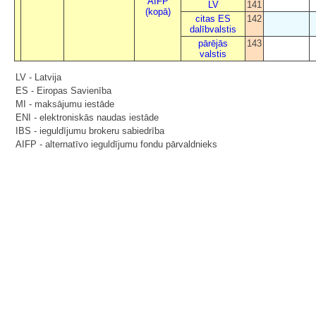
AIFP
LV
141
(kopā)
citas ES
142
dalībvalstis
pārējās
143
valstis
LV - Latvija
ES - Eiropas Savienība
MI - maksājumu iestāde
ENI - elektroniskās naudas iestāde
IBS - ieguldījumu brokeru sabiedrība
AIFP - alternatīvo ieguldījumu fondu pārvaldnieks