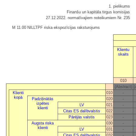
1. pielikums
Finanšu un kapitāla tirgus komisijas
27.12.2022. normatīvajiem noteikumiem Nr. 235
M 11.00 NILLTPF riska ekspozīcijas raksturojums
Klientu
skaits
010
(Abstract)
(
Klienti
010
-
kopā
Padziļinātās
020
-
izpētes
LV
021
-
klienti
Citas ES dalībvalstis
022
-
Pārējās valstis
023
-
Augsta riska
030
-
klienti
LV
031
-
Citas ES dalībvalstis
032
-