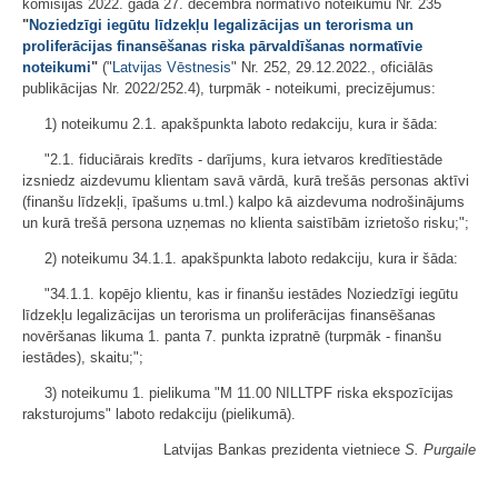
komisijas 2022. gada 27. decembra normatīvo noteikumu Nr. 235
"
Noziedzīgi iegūtu līdzekļu legalizācijas un terorisma un
proliferācijas finansēšanas riska pārvaldīšanas normatīvie
noteikumi
"
("
Latvijas Vēstnesis
" Nr. 252, 29.12.2022., oficiālās
publikācijas Nr. 2022/252.4), turpmāk - noteikumi, precizējumus:
1) noteikumu 2.1. apakšpunkta laboto redakciju, kura ir šāda:
"2.1. fiduciārais kredīts - darījums, kura ietvaros kredītiestāde
izsniedz aizdevumu klientam savā vārdā, kurā trešās personas aktīvi
(finanšu līdzekļi, īpašums u.tml.) kalpo kā aizdevuma nodrošinājums
un kurā trešā persona uzņemas no klienta saistībām izrietošo risku;";
2) noteikumu 34.1.1. apakšpunkta laboto redakciju, kura ir šāda:
"34.1.1. kopējo klientu, kas ir finanšu iestādes Noziedzīgi iegūtu
līdzekļu legalizācijas un terorisma un proliferācijas finansēšanas
novēršanas likuma 1. panta 7. punkta izpratnē (turpmāk - finanšu
iestādes), skaitu;";
3) noteikumu 1. pielikuma "M 11.00 NILLTPF riska ekspozīcijas
raksturojums" laboto redakciju (pielikumā).
Latvijas Bankas prezidenta vietniece
S. Purgaile