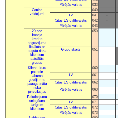
Pārējās valstis
033
-
Čaulas
040
-
veidojumi
LV
041
-
Citas ES dalībvalstis
042
-
Pārējās valstis
043
-
20 pēc
050
kopējā
kredīta
apgrozījuma
lielākās ar
Grupu skaits
051
augsta riska
klientiem
saistītās
grupas
Klienti, kuru
060
patiesie
LV
061
labuma
guvēji ir no
Citas ES dalībvalstis
062
paaugstināta
riska
Pārējās valstis
063
jurisdikcijas
Pakalpojumu
070
sniegšana
LV
071
turīgiem
Citas ES dalībvalstis
072
klientiem
Pārējās valstis
073
Neklātienē
080