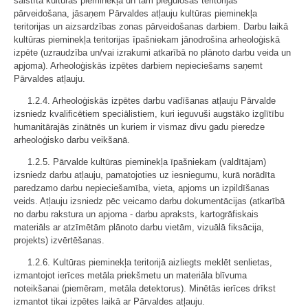
saistīta kultūras pieminekļa un tam piegulošās teritorijas
pārveidošana, jāsaņem Pārvaldes atļauju kultūras pieminekļa
teritorijas un aizsardzības zonas pārveidošanas darbiem. Darbu laikā
kultūras pieminekļa teritorijas īpašniekam jānodrošina arheoloģiskā
izpēte (uzraudzība un/vai izrakumi atkarībā no plānoto darbu veida un
apjoma). Arheoloģiskās izpētes darbiem nepieciešams saņemt
Pārvaldes atļauju.
1.2.4. Arheoloģiskās izpētes darbu vadīšanas atļauju Pārvalde
izsniedz kvalificētiem speciālistiem, kuri ieguvuši augstāko izglītību
humanitārajās zinātnēs un kuriem ir vismaz divu gadu pieredze
arheoloģisko darbu veikšanā.
1.2.5. Pārvalde kultūras pieminekļa īpašniekam (valdītājam)
izsniedz darbu atļauju, pamatojoties uz iesniegumu, kurā norādīta
paredzamo darbu nepieciešamība, vieta, apjoms un izpildīšanas
veids. Atļauju izsniedz pēc veicamo darbu dokumentācijas (atkarībā
no darbu rakstura un apjoma - darbu apraksts, kartogrāfiskais
materiāls ar atzīmētām plānoto darbu vietām, vizuālā fiksācija,
projekts) izvērtēšanas.
1.2.6. Kultūras pieminekļa teritorijā aizliegts meklēt senlietas,
izmantojot ierīces metāla priekšmetu un materiāla blīvuma
noteikšanai (piemēram, metāla detektorus). Minētās ierīces drīkst
izmantot tikai izpētes laikā ar Pārvaldes atļauju.