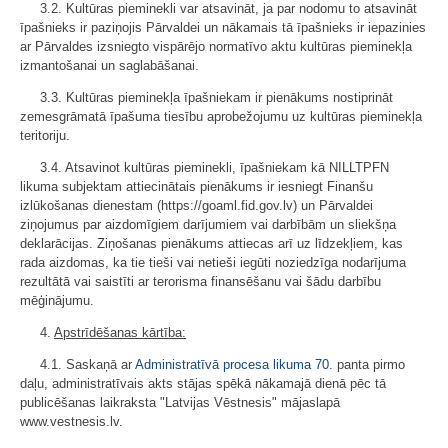
3.2. Kultūras pieminekli var atsavināt, ja par nodomu to atsavināt
īpašnieks ir paziņojis Pārvaldei un nākamais tā īpašnieks ir iepazinies
ar Pārvaldes izsniegto vispārējo normatīvo aktu kultūras pieminekļa
izmantošanai un saglabāšanai.
3.3. Kultūras pieminekļa īpašniekam ir pienākums nostiprināt
zemesgrāmatā īpašuma tiesību aprobežojumu uz kultūras pieminekļa
teritoriju.
3.4. Atsavinot kultūras pieminekli, īpašniekam kā NILLTPFN
likuma subjektam attiecinātais pienākums ir iesniegt Finanšu
izlūkošanas dienestam (https://goaml.fid.gov.lv) un Pārvaldei
ziņojumus par aizdomīgiem darījumiem vai darbībām un sliekšņa
deklarācijas. Ziņošanas pienākums attiecas arī uz līdzekļiem, kas
rada aizdomas, ka tie tieši vai netieši iegūti noziedzīga nodarījuma
rezultātā vai saistīti ar terorisma finansēšanu vai šādu darbību
mēģinājumu.
4.
Apstrīdēšanas kārtība:
4.1. Saskaņā ar
Administratīvā procesa likuma
70.
panta pirmo
daļu, administratīvais akts stājas spēkā nākamajā dienā pēc tā
publicēšanas laikraksta "Latvijas Vēstnesis" mājaslapā
www.vestnesis.lv.