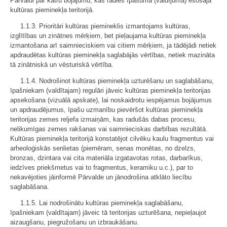
Pārvaldi par katru bojājumu, kas radies īpašumā (valdījumā) esošajā
kultūras pieminekļa teritorijā.
1.1.3. Prioritāri kultūras piemineklis izmantojams kultūras,
izglītības un zinātnes mērķiem, bet pieļaujama kultūras pieminekļa
izmantošana arī saimnieciskiem vai citiem mērķiem, ja tādējādi netiek
apdraudētas kultūras pieminekļa saglabājās vērtības, netiek mazināta
tā zinātniskā un vēsturiskā vērtība.
1.1.4. Nodrošinot kultūras pieminekļa uzturēšanu un saglabāšanu,
īpašniekam (valdītajam) regulāri jāveic kultūras pieminekļa teritorijas
apsekošana (vizuālā apskate), lai noskaidrotu iespējamus bojājumus
un apdraudējumus, īpašu uzmanību pievēršot kultūras pieminekļa
teritorijas zemes reljefa izmaiņām, kas radušās dabas procesu,
nelikumīgas zemes rakšanas vai saimnieciskas darbības rezultātā.
Kultūras pieminekļa teritorijā konstatējot cilvēku kaulu fragmentus vai
arheoloģiskās senlietas (piemēram, senas monētas, no dzelzs,
bronzas, dzintara vai cita materiāla izgatavotas rotas, darbarīkus,
iedzīves priekšmetus vai to fragmentus, keramiku u.c.), par to
nekavējoties jāinformē Pārvalde un jānodrošina atklāto liecību
saglabāšana.
1.1.5. Lai nodrošinātu kultūras pieminekļa saglabāšanu,
īpašniekam (valdītajam) jāveic tā teritorijas uzturēšana, nepieļaujot
aizaugšanu, piegružošanu un izbraukāšanu.