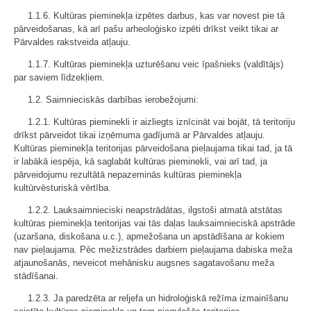
1.1.6. Kultūras pieminekļa izpētes darbus, kas var novest pie tā
pārveidošanas, kā arī pašu arheoloģisko izpēti drīkst veikt tikai ar
Pārvaldes rakstveida atļauju.
1.1.7. Kultūras pieminekļa uzturēšanu veic īpašnieks (valdītājs)
par saviem līdzekļiem.
1.2. Saimnieciskās darbības ierobežojumi:
1.2.1. Kultūras pieminekli ir aizliegts iznīcināt vai bojāt, tā teritoriju
drīkst pārveidot tikai izņēmuma gadījumā ar Pārvaldes atļauju.
Kultūras pieminekļa teritorijas pārveidošana pieļaujama tikai tad, ja tā
ir labākā iespēja, kā saglabāt kultūras pieminekli, vai arī tad, ja
pārveidojumu rezultātā nepazeminās kultūras pieminekļa
kultūrvēsturiskā vērtība.
1.2.2. Lauksaimnieciski neapstrādātas, ilgstoši atmatā atstātas
kultūras pieminekļa teritorijas vai tās daļas lauksaimnieciskā apstrāde
(uzaršana, diskošana u.c.), apmežošana un apstādīšana ar kokiem
nav pieļaujama. Pēc mežizstrādes darbiem pieļaujama dabiska meža
atjaunošanās, neveicot mehānisku augsnes sagatavošanu meža
stādīšanai.
1.2.3. Ja paredzēta ar reljefa un hidroloģiskā režīma izmainīšanu