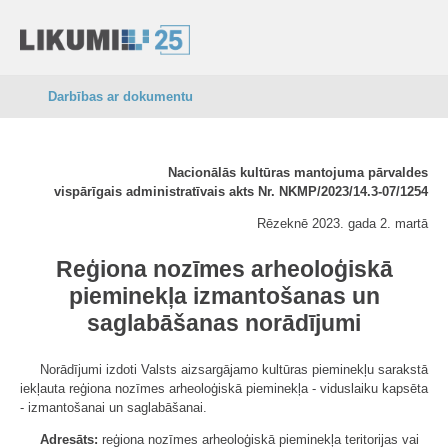
Darbības ar dokumentu
Nacionālās kultūras mantojuma pārvaldes
vispārīgais administratīvais akts Nr. NKMP/2023/14.3-07/1254
Rēzeknē 2023. gada 2. martā
Reģiona nozīmes arheoloģiskā
pieminekļa izmantošanas un
saglabāšanas norādījumi
Norādījumi izdoti Valsts aizsargājamo kultūras pieminekļu sarakstā
iekļauta reģiona nozīmes arheoloģiskā pieminekļa - viduslaiku kapsēta
- izmantošanai un saglabāšanai.
Adresāts:
reģiona nozīmes arheoloģiskā pieminekļa teritorijas vai