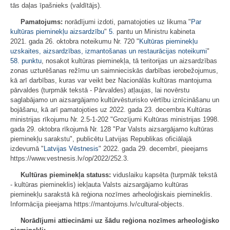
tās daļas īpašnieks (valdītājs).
Pamatojums:
norādījumi izdoti, pamatojoties uz likuma "
Par
kultūras pieminekļu aizsardzību
"
5.
pantu un Ministru kabineta
2021. gada 26. oktobra noteikumu Nr. 720 "
Kultūras pieminekļu
uzskaites, aizsardzības, izmantošanas un restaurācijas noteikumi
"
58. punktu
, nosakot kultūras pieminekļa, tā teritorijas un aizsardzības
zonas uzturēšanas režīmu un saimnieciskās darbības ierobežojumus,
kā arī darbības, kuras var veikt bez Nacionālās kultūras mantojuma
pārvaldes (turpmāk tekstā - Pārvaldes) atļaujas, lai novērstu
saglabājamo un aizsargājamo kultūrvēsturisko vērtību iznīcināšanu un
bojāšanu, kā arī pamatojoties uz 2022. gada 23. decembra Kultūras
ministrijas rīkojumu Nr. 2.5-1-202 "Grozījumi Kultūras ministrijas 1998.
gada 29. oktobra rīkojumā Nr. 128 "Par Valsts aizsargājamo kultūras
pieminekļu sarakstu", publicētu Latvijas Republikas oficiālajā
izdevumā "
Latvijas Vēstnesis
" 2022. gada 29. decembrī, pieejams
https://www.vestnesis.lv/op/2022/252.3.
Kultūras pieminekļa statuss:
viduslaiku kapsēta (turpmāk tekstā
- kultūras piemineklis) iekļauta Valsts aizsargājamo kultūras
pieminekļu sarakstā kā reģiona nozīmes arheoloģiskais piemineklis.
Informācija pieejama https://mantojums.lv/cultural-objects.
Norādījumi attiecināmi uz šādu reģiona nozīmes arheoloģisko