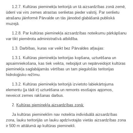
1.2.7. Kultūras pieminekļa teritorijā un tā aizsardzības zonā zemē,
ūdenī vai virs zemes atrastas senlietas pieder valstij. Par senlietu
atrašanu jāinformē Pārvalde un tās jānodod glabāšanā publiskā
muzejā.
1.2.8. Par kultūras pieminekļa aizsardzības noteikumu pārkāpšanu
var tikt piemērota administratīvā atbildība.
1.3. Darbības, kuras var veikt bez Pārvaldes atļaujas:
1.3.1. Kultūras pieminekļa teritorijas kopšana, uzturēšana un
apsaimniekošana, kas tiek veikta, nebojājot un nepārveidojot kultūras
pieminekļa saglabājamās vērtības un tam piegulošās teritorijas
hidroloģisko režīmu.
1.3.2. Kultūras pieminekļa teritorijā izvietoto labiekārtojuma
elementu (ja tādi ir) uzturēšana un remonts esošajos apjomos,
neveicot zemes rakšanas darbus.
2.
Kultūras pieminekļa aizsardzības zonā:
Ja kultūras piemineklim nav noteikta individuālā aizsardzības
zona, lauku teritorijās un lauku apdzīvotajās vietās aizsardzības zona
ir 500 m attālumā ap kultūras pieminekli.