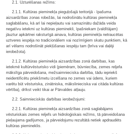
2.1. Uzturēšanas režīms:
2.1.1. Kultūras pieminekļa pieguļošajā teritorijā - īpašuma
aizsardzības zonas robežās, lai nodrošinātu kultūras pieminekļa
saglabāšanu, kā arī lai nepieļautu vai samazinātu dažāda veida
negatīvu ietekmi uz kultūras pieminekli, īpašniekam (valdītājam)
jāuztur apkārtnei raksturīgā ainava, kultūras pieminekļa netraucētas
uztveres iespēja no tradicionāliem vai nozīmīgiem skatu punktiem, kā
arī vēlams nodrošināt piekļūšanas iespēju tam (brīva vai daļēji
ierobežota).
2.1.2. Kultūras pieminekļa aizsardzības zonā darbības, kas
ietekmē kultūrvēsturisko vidi (piemēram, būvniecība, zemes reljefa
mākslīga pārveidošana, mežsaimnieciska darbība, tādu iepriekš
neidentificētu priekšmetu izcelšana no zemes vai ūdens, kuriem
varētu būt vēsturiska, zinātniska, mākslinieciska vai citāda kultūras
vērtība), drīkst veikt tikai ar Pārvaldes atļauju.
2.2. Saimnieciskās darbības ierobežojumi:
2.2.1. Kultūras pieminekļa aizsardzības zonā saglabājams
vēsturiskais zemes reljefs un hidroloģiskais režīms, tā pārveidošana
pieļaujama gadījumos, ja pārveidojumu rezultātā netiek apdraudēts
kultūras piemineklis.