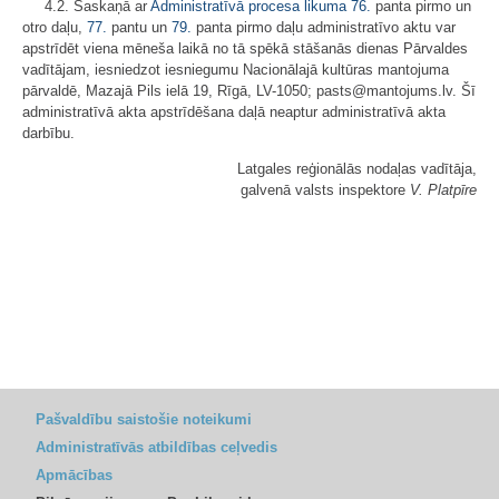
4.2. Saskaņā ar
Administratīvā procesa likuma
76.
panta pirmo un
otro daļu,
77.
pantu un
79.
panta pirmo daļu administratīvo aktu var
apstrīdēt viena mēneša laikā no tā spēkā stāšanās dienas Pārvaldes
vadītājam, iesniedzot iesniegumu Nacionālajā kultūras mantojuma
pārvaldē, Mazajā Pils ielā 19, Rīgā, LV-1050; pasts@mantojums.lv. Šī
administratīvā akta apstrīdēšana daļā neaptur administratīvā akta
darbību.
Latgales reģionālās nodaļas vadītāja,
galvenā valsts inspektore
V. Platpīre
Pašvaldību saistošie noteikumi
Administratīvās atbildības ceļvedis
Apmācības