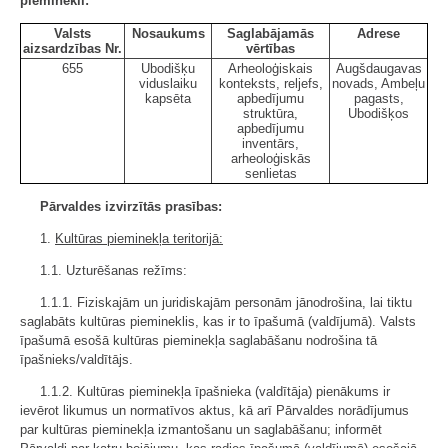
pieminekli:
Valsts
Nosaukums
Saglabājamās
Adrese
aizsardzības Nr.
vērtības
655
Ubodišķu
Arheoloģiskais
Augšdaugavas
viduslaiku
konteksts, reljefs,
novads, Ambeļu
kapsēta
apbedījumu
pagasts,
struktūra,
Ubodišķos
apbedījumu
inventārs,
arheoloģiskās
senlietas
Pārvaldes izvirzītās prasības:
1.
Kultūras pieminekļa teritorijā:
1.1. Uzturēšanas režīms:
1.1.1. Fiziskajām un juridiskajām personām jānodrošina, lai tiktu
saglabāts kultūras piemineklis, kas ir to īpašumā (valdījumā). Valsts
īpašumā esošā kultūras pieminekļa saglabāšanu nodrošina tā
īpašnieks/valdītājs.
1.1.2. Kultūras pieminekļa īpašnieka (valdītāja) pienākums ir
ievērot likumus un normatīvos aktus, kā arī Pārvaldes norādījumus
par kultūras pieminekļa izmantošanu un saglabāšanu; informēt