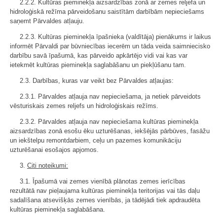
2.2.2. Kultūras pieminekļa aizsardzības zonā ar zemes reljefa un
hidroloģiskā režīma pārveidošanu saistītām darbībām nepieciešams
saņemt Pārvaldes atļauju.
2.2.3. Kultūras pieminekļa īpašnieka (valdītāja) pienākums ir laikus
informēt Pārvaldi par būvniecības iecerēm un tāda veida saimniecisko
darbību savā īpašumā, kas pārveido apkārtējo vidi vai kas var
ietekmēt kultūras pieminekļa saglabāšanu un piekļūšanu tam.
2.3. Darbības, kuras var veikt bez Pārvaldes atļaujas:
2.3.1. Pārvaldes atļauja nav nepieciešama, ja netiek pārveidots
vēsturiskais zemes reljefs un hidroloģiskais režīms.
2.3.2. Pārvaldes atļauja nav nepieciešama kultūras pieminekļa
aizsardzības zonā esošu ēku uzturēšanas, iekšējās pārbūves, fasāžu
un iekštelpu remontdarbiem, ceļu un pazemes komunikāciju
uzturēšanai esošajos apjomos.
3.
Citi noteikumi:
3.1. Īpašumā vai zemes vienībā plānotas zemes ierīcības
rezultātā nav pieļaujama kultūras pieminekļa teritorijas vai tās daļu
sadalīšana atsevišķās zemes vienībās, ja tādējādi tiek apdraudēta
kultūras pieminekļa saglabāšana.