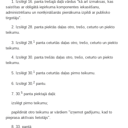
1. Izslēgt 16. panta trešajā daļā vārdus "kā arī izmaksas, kas
saistītas ar obligātā iepirkuma komponentes iekasēšanu,
administrēšanu un norēķināšanās pienākuma izpildi ar publisko
tirgotāju".
2. Izslēgt 28. panta piektās daļas otro, trešo, ceturto un piekto
teikumu.
1
3. Izslēgt 28.
panta ceturtās daļas otro, trešo, ceturto un piekto
teikumu.
4. Izslēgt 30. panta trešās daļas otro, trešo, ceturto un piekto
teikumu.
1
5. Izslēgt 30.
panta ceturtās daļas pirmo teikumu.
2
6. Izslēgt 30.
pantu.
5
7. 30.
panta piektajā daļā:
izslēgt pirmo teikumu;
papildināt otro teikumu ar vārdiem "izņemot gadījumu, kad to
pieprasa aktīvais lietotājs".
8. 33. pantā: