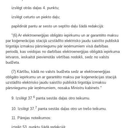
izslēgt otrās daļas 4. punktu;
izslēgt ceturto un piekto daļu;
papildināt pantu ar sesto un septīto daļu šādā redakcijā:
"(6) Ar elektroenerģijas obligāto iepirkumu un ar garantēto maksu
par koģenerācijas stacijā uzstādīto elektrisko jaudu saistīto publiskā
tirgotāja izmaksu pārsniegumu pār ieņēmumiem visā darbības
periodā, kas veidojas no darbības elektroenerģijas obligātā iepirkuma
ietvaros, ieskaitot pievienotās vērtības nodokli, sedz no valsts
budžeta.
(7) Kārtību, kādā no valsts budžeta sedz ar elektroenerģijas
obligāto iepirkumu un ar garantēto maksu par koģenerācijas stacijā
uzstādīto elektrisko jaudu saistīto publiskā tirgotāja izmaksu
pārsniegumu pār ieņēmumiem, nosaka Ministru kabinets."
6
9. Izslēgt 37.
panta sestās daļas otro teikumu.
7
10. Izslēgt 37.
panta sestās daļas otro un trešo teikumu.
11. Pārejas noteikumos:
izteikt 53. punktu šādā redakcijā: