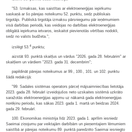
"53. Izmaksas, kas saistītas ar elektroenerģijas iepirkumu
saskaņā ar šo pārejas noteikumu 52. punktu, sedz publiskais
tirgotājs. Publiskā tirgotāja izmaksu pārsniegumu pār ieņēmumiem
visā darbības periodā, kas veidojas no darbības elektroenerģijas
obligātā iepirkuma ietvaros, ieskaitot pievienotās vērtības nodokli,
sedz no valsts budžeta.";
4
izslēgt 53.
punktu;
aizstāt 93. punktā skaitļus un vārdus "2026. gada 28. februārim" ar
skaitļiem un vārdiem "2023. gada 31. decembrim";
papildināt pārejas noteikumus ar 99., 100., 101. un 102. punktu
šādā redakcijā:
"99. Sadales sistēmas operators pārceļ mājsaimniecības lietotāja
2023. gada 28. februārī izveidojušos neto uzskaites sistēmā uzkrāto
saražotās elektroenerģijas apjomu uz nākamā gada elektroenerģijas
norēķinu periodu, kas sākas 2023. gada 1. martā un beidzas 2024.
gada 29. februārī.
100. Ekonomikas ministrija līdz 2023. gada 1. aprīlim iesniedz
Saeimai ziņojumu par veiktajām darbībām un pieņemtajiem lēmumiem
saistībā ar pārejas noteikumu 89. punktā paredzēto Saeimai iesniegto