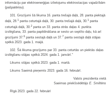
informāciju par elektroenerģijas izlietojumu elektrostacijas vajadzībām
(pašpatēriņu).
101. Grozījumi šā likuma 16. panta trešajā daļā, 28. panta piektajā
1
1
daļā, 28.
panta ceturtajā daļā, 30. panta trešajā daļā, 30.
panta
2
ceturtajā daļā, 30.
panta un 33. panta otrās daļas 4. punkta
izslēgšana, 33. panta papildināšana ar sesto un septīto daļu, kā arī
6
7
grozījumi 37.
panta sestajā daļā un 37.
panta sestajā daļā stājas
spēkā 2023. gada 1. maijā.
102. Šā likuma grozījums par 33. panta ceturtās un piektās daļas
izslēgšanu stājas spēkā 2024. gada 1. janvārī."
Likums stājas spēkā 2023. gada 1. martā.
Likums Saeimā pieņemts 2023. gada 16. februārī.
Valsts prezidenta vietā
Saeimas priekšsēdētājs
E. Smiltēns
Rīgā 2023. gada 22. februārī