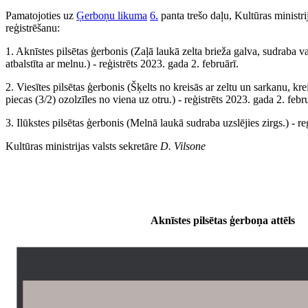
Pamatojoties uz
Ģerboņu likuma
6.
panta trešo daļu, Kultūras ministr
reģistrēšanu:
1. Aknīstes pilsētas ģerbonis (Zaļā laukā zelta brieža galva, sudraba v
atbalstīta ar melnu.) - reģistrēts 2023. gada 2. februārī.
2. Viesītes pilsētas ģerbonis (Šķelts no kreisās ar zeltu un sarkanu, kre
piecas (3/2) ozolzīles no viena uz otru.) - reģistrēts 2023. gada 2. febru
3. Ilūkstes pilsētas ģerbonis (Melnā laukā sudraba uzslējies zirgs.) - re
Kultūras ministrijas valsts sekretāre
D. Vilsone
Aknīstes pilsētas ģerboņa attēls