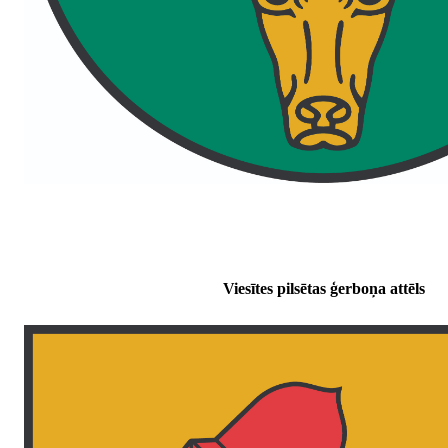
Viesītes pilsētas ģerboņa attēls