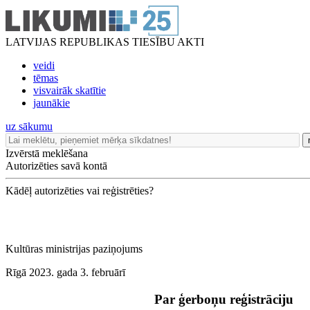
LATVIJAS REPUBLIKAS TIESĪBU AKTI
veidi
tēmas
visvairāk skatītie
jaunākie
uz sākumu
Izvērstā meklēšana
Autorizēties savā kontā
Kādēļ autorizēties vai reģistrēties?
Kultūras ministrijas paziņojums
Rīgā 2023. gada 3. februārī
Par ģerboņu reģistrāciju