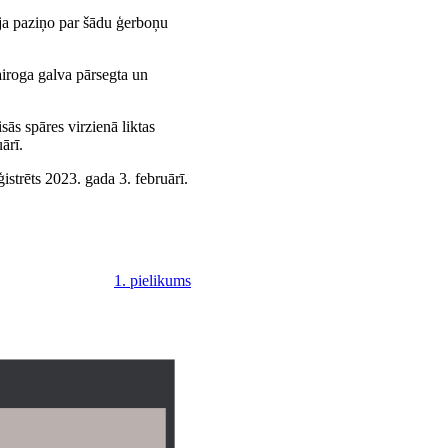
ija paziņo par šādu ģerboņu
airoga galva pārsegta un
isās spāres virzienā liktas
ārī.
ģistrēts 2023. gada 3. februārī.
1. pielikums