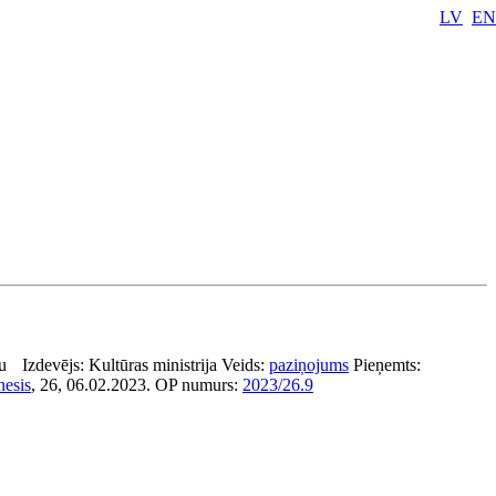
LV
EN
u
Izdevējs:
Kultūras ministrija
Veids:
paziņojums
Pieņemts:
nesis
, 26, 06.02.2023.
OP numurs:
2023/26.9