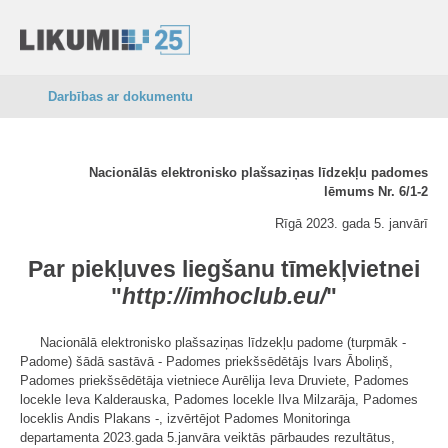
Darbības ar dokumentu
Nacionālās elektronisko plašsaziņas līdzekļu padomes
lēmums Nr. 6/1-2
Rīgā 2023. gada 5. janvārī
Par piekļuves liegšanu tīmekļvietnei
"
http://imhoclub.eu/
"
Nacionālā elektronisko plašsaziņas līdzekļu padome (turpmāk -
Padome) šādā sastāvā - Padomes priekšsēdētājs Ivars Āboliņš,
Padomes priekšsēdētāja vietniece Aurēlija Ieva Druviete, Padomes
locekle Ieva Kalderauska, Padomes locekle Ilva Milzarāja, Padomes
loceklis Andis Plakans -, izvērtējot Padomes Monitoringa
departamenta 2023.gada 5.janvāra veiktās pārbaudes rezultātus,