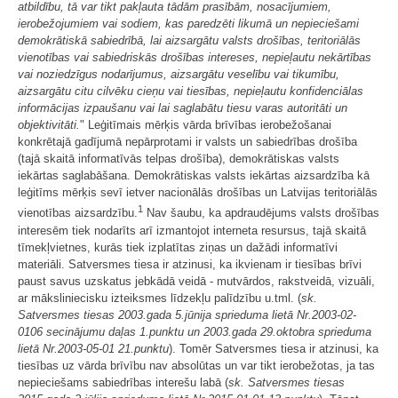
atbildību, tā var tikt pakļauta tādām prasībām, nosacījumiem,
ierobežojumiem vai sodiem, kas paredzēti likumā un nepieciešami
demokrātiskā sabiedrībā, lai aizsargātu valsts drošības, teritoriālās
vienotības vai sabiedriskās drošības intereses, nepieļautu nekārtības
vai noziedzīgus nodarījumus, aizsargātu veselību vai tikumību,
aizsargātu citu cilvēku cieņu vai tiesības, nepieļautu konfidenciālas
informācijas izpaušanu vai lai saglabātu tiesu varas autoritāti un
objektivitāti.
" Leģitīmais mērķis vārda brīvības ierobežošanai
konkrētajā gadījumā nepārprotami ir valsts un sabiedrības drošība
(tajā skaitā informatīvās telpas drošība), demokrātiskas valsts
iekārtas saglabāšana. Demokrātiskas valsts iekārtas aizsardzība kā
leģitīms mērķis sevī ietver nacionālās drošības un Latvijas teritoriālās
1
vienotības aizsardzību.
Nav šaubu, ka apdraudējums valsts drošības
interesēm tiek nodarīts arī izmantojot interneta resursus, tajā skaitā
tīmekļvietnes, kurās tiek izplatītas ziņas un dažādi informatīvi
materiāli. Satversmes tiesa ir atzinusi, ka ikvienam ir tiesības brīvi
paust savus uzskatus jebkādā veidā - mutvārdos, rakstveidā, vizuāli,
ar māksliniecisku izteiksmes līdzekļu palīdzību u.tml. (
sk.
Satversmes tiesas 2003.gada 5.jūnija sprieduma lietā Nr.2003-02-
0106 secinājumu daļas 1.punktu un 2003.gada 29.oktobra sprieduma
lietā Nr.2003-05-01 21.punktu
). Tomēr Satversmes tiesa ir atzinusi, ka
tiesības uz vārda brīvību nav absolūtas un var tikt ierobežotas, ja tas
nepieciešams sabiedrības interešu labā (
sk. Satversmes tiesas