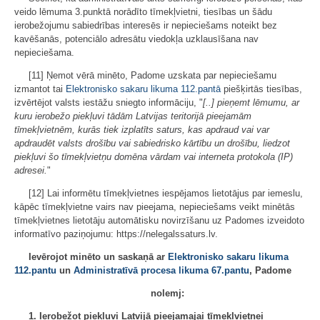
veido lēmuma 3.punktā norādīto tīmekļvietni, tiesības un šādu
ierobežojumu sabiedrības interesēs ir nepieciešams noteikt bez
kavēšanās, potenciālo adresātu viedokļa uzklausīšana nav
nepieciešama.
[11] Ņemot vērā minēto, Padome uzskata par nepieciešamu
izmantot tai
Elektronisko sakaru likuma
112.pantā
piešķirtās tiesības,
izvērtējot valsts iestāžu sniegto informāciju, "
[..] pieņemt lēmumu, ar
kuru ierobežo piekļuvi tādām Latvijas teritorijā pieejamām
tīmekļvietnēm, kurās tiek izplatīts saturs, kas apdraud vai var
apdraudēt valsts drošību vai sabiedrisko kārtību un drošību, liedzot
piekļuvi šo tīmekļvietņu domēna vārdam vai interneta protokola (IP)
adresei.
"
[12] Lai informētu tīmekļvietnes iespējamos lietotājus par iemeslu,
kāpēc tīmekļvietne vairs nav pieejama, nepieciešams veikt minētās
tīmekļvietnes lietotāju automātisku novirzīšanu uz Padomes izveidoto
informatīvo paziņojumu: https://nelegalssaturs.lv.
Ievērojot minēto un saskaņā ar
Elektronisko sakaru likuma
112.pantu
un
Administratīvā procesa likuma
67.pantu
, Padome
nolemj:
1. Ierobežot piekļuvi Latvijā pieejamajai tīmekļvietnei