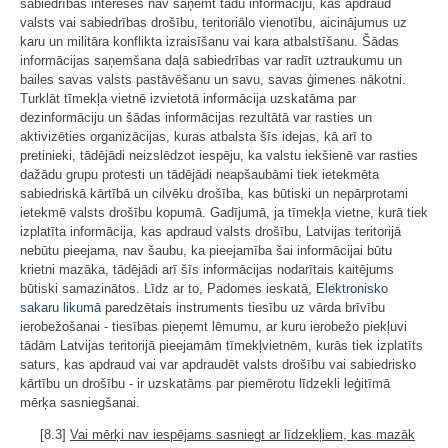
sabiedrības interesēs nav saņemt tādu informāciju, kas apdraud
valsts vai sabiedrības drošību, teritoriālo vienotību, aicinājumus uz
karu un militāra konflikta izraisīšanu vai kara atbalstīšanu. Šādas
informācijas saņemšana daļā sabiedrības var radīt uztraukumu un
bailes savas valsts pastāvēšanu un savu, savas ģimenes nākotni.
Turklāt tīmekļa vietnē izvietotā informācija uzskatāma par
dezinformāciju un šādas informācijas rezultātā var rasties un
aktivizēties organizācijas, kuras atbalsta šīs idejas, kā arī to
pretinieki, tādējādi neizslēdzot iespēju, ka valstu iekšienē var rasties
dažādu grupu protesti un tādējādi neapšaubāmi tiek ietekmēta
sabiedriskā kārtībā un cilvēku drošība, kas būtiski un nepārprotami
ietekmē valsts drošību kopumā. Gadījumā, ja tīmekļa vietne, kurā tiek
izplatīta informācija, kas apdraud valsts drošību, Latvijas teritorijā
nebūtu pieejama, nav šaubu, ka pieejamība šai informācijai būtu
krietni mazāka, tādējādi arī šīs informācijas nodarītais kaitējums
būtiski samazinātos. Līdz ar to, Padomes ieskatā,
Elektronisko
sakaru likumā
paredzētais instruments tiesību uz vārda brīvību
ierobežošanai - tiesības pieņemt lēmumu, ar kuru ierobežo piekļuvi
tādām Latvijas teritorijā pieejamām tīmekļvietnēm, kurās tiek izplatīts
saturs, kas apdraud vai var apdraudēt valsts drošību vai sabiedrisko
kārtību un drošību - ir uzskatāms par piemērotu līdzekli leģitīmā
mērķa sasniegšanai.
[8.3]
Vai mērķi nav iespējams sasniegt ar līdzekļiem, kas mazāk