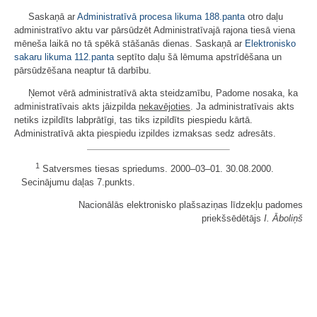
Saskaņā ar
Administratīvā procesa likuma
188.panta
otro daļu
administratīvo aktu var pārsūdzēt Administratīvajā rajona tiesā viena
mēneša laikā no tā spēkā stāšanās dienas. Saskaņā ar
Elektronisko
sakaru likuma
112.panta
septīto daļu šā lēmuma apstrīdēšana un
pārsūdzēšana neaptur tā darbību.
Ņemot vērā administratīvā akta steidzamību, Padome nosaka, ka
administratīvais akts jāizpilda
nekavējoties
. Ja administratīvais akts
netiks izpildīts labprātīgi, tas tiks izpildīts piespiedu kārtā.
Administratīvā akta piespiedu izpildes izmaksas sedz adresāts.
1
Satversmes tiesas spriedums. 2000‒03‒01. 30.08.2000.
Secinājumu daļas 7.punkts.
Nacionālās elektronisko plašsaziņas līdzekļu padomes
priekšsēdētājs
I. Āboliņš