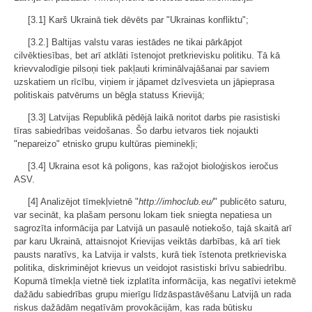
[3.1] Karš Ukrainā tiek dēvēts par "Ukrainas konfliktu";
[3.2.] Baltijas valstu varas iestādes ne tikai pārkāpjot
cilvēktiesības, bet arī atklāti īstenojot pretkrievisku politiku. Tā kā
krievvalodīgie pilsoņi tiek pakļauti kriminālvajāšanai par saviem
uzskatiem un rīcību, viņiem ir jāpamet dzīvesvieta un jāpieprasa
politiskais patvērums un bēgļa statuss Krievijā;
[3.3] Latvijas Republikā pēdējā laikā noritot darbs pie rasistiski
tīras sabiedrības veidošanas. Šo darbu ietvaros tiek nojaukti
"nepareizo" etnisko grupu kultūras pieminekļi;
[3.4] Ukraina esot kā poligons, kas ražojot bioloģiskos ieročus
ASV.
[4] Analizējot tīmekļvietnē "
http://imhoclub.eu/
" publicēto saturu,
var secināt, ka plašam personu lokam tiek sniegta nepatiesa un
sagrozīta informācija par Latvijā un pasaulē notiekošo, tajā skaitā arī
par karu Ukrainā, attaisnojot Krievijas veiktās darbības, kā arī tiek
pausts naratīvs, ka Latvija ir valsts, kurā tiek īstenota pretkrieviska
politika, diskriminējot krievus un veidojot rasistiski brīvu sabiedrību.
Kopumā tīmekļa vietnē tiek izplatīta informācija, kas negatīvi ietekmē
dažādu sabiedrības grupu mierīgu līdzāspastāvēšanu Latvijā un rada
riskus dažādām negatīvām provokācijām, kas rada būtisku