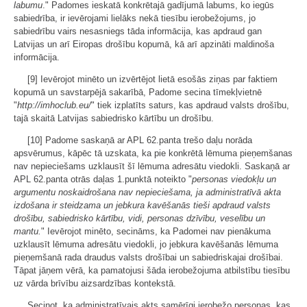
labumu
." Padomes ieskatā konkrētajā gadījumā labums, ko iegūs
sabiedrība, ir ievērojami lielāks nekā tiesību ierobežojums, jo
sabiedrību vairs nesasniegs tāda informācija, kas apdraud gan
Latvijas un arī Eiropas drošību kopumā, kā arī apzināti maldinoša
informācija.
[9] Ievērojot minēto un izvērtējot lietā esošās ziņas par faktiem
kopumā un savstarpējā sakarībā, Padome secina tīmekļvietnē
"
http://imhoclub.eu/
" tiek izplatīts saturs, kas apdraud valsts drošību,
tajā skaitā Latvijas sabiedrisko kārtību un drošību.
[10] Padome saskaņā ar APL 62.panta trešo daļu norāda
apsvērumus, kāpēc tā uzskata, ka pie konkrētā lēmuma pieņemšanas
nav nepieciešams uzklausīt šī lēmuma adresātu viedokli. Saskaņā ar
APL 62.panta otrās daļas 1.punktā noteikto "
personas viedokļu un
argumentu noskaidrošana nav nepieciešama, ja administratīvā akta
izdošana ir steidzama un jebkura kavēšanās tieši apdraud valsts
drošību, sabiedrisko kārtību, vidi, personas dzīvību, veselību un
mantu.
" Ievērojot minēto, secināms, ka Padomei nav pienākuma
uzklausīt lēmuma adresātu viedokli, jo jebkura kavēšanās lēmuma
pieņemšanā rada draudus valsts drošībai un sabiedriskajai drošībai.
Tāpat jāņem vērā, ka pamatojusi šāda ierobežojuma atbilstību tiesību
uz vārda brīvību aizsardzības kontekstā.
Secinot, ka administratīvais akts samērīgi ierobežo personas, kas