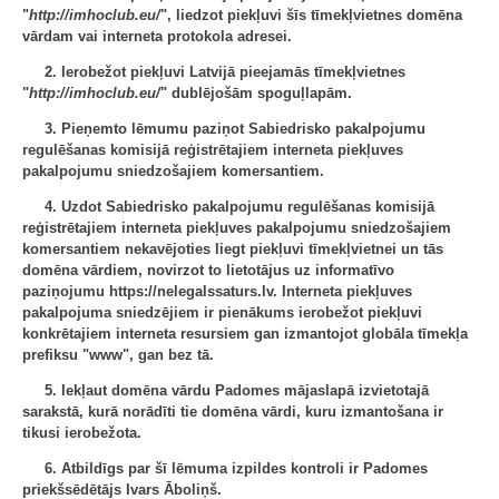
"
http://imhoclub.eu/
", liedzot piekļuvi šīs tīmekļvietnes domēna
vārdam vai interneta protokola adresei.
2. Ierobežot piekļuvi Latvijā pieejamās tīmekļvietnes
"
http://imhoclub.eu/
" dublējošām spoguļlapām.
3. Pieņemto lēmumu paziņot Sabiedrisko pakalpojumu
regulēšanas komisijā reģistrētajiem interneta piekļuves
pakalpojumu sniedzošajiem komersantiem.
4. Uzdot Sabiedrisko pakalpojumu regulēšanas komisijā
reģistrētajiem interneta piekļuves pakalpojumu sniedzošajiem
komersantiem nekavējoties liegt piekļuvi tīmekļvietnei un tās
domēna vārdiem, novirzot to lietotājus uz informatīvo
paziņojumu https://nelegalssaturs.lv. Interneta piekļuves
pakalpojuma sniedzējiem ir pienākums ierobežot piekļuvi
konkrētajiem interneta resursiem gan izmantojot globāla tīmekļa
prefiksu "www", gan bez tā.
5. Iekļaut domēna vārdu Padomes mājaslapā izvietotajā
sarakstā, kurā norādīti tie domēna vārdi, kuru izmantošana ir
tikusi ierobežota.
6. Atbildīgs par šī lēmuma izpildes kontroli ir Padomes
priekšsēdētājs Ivars Āboliņš.