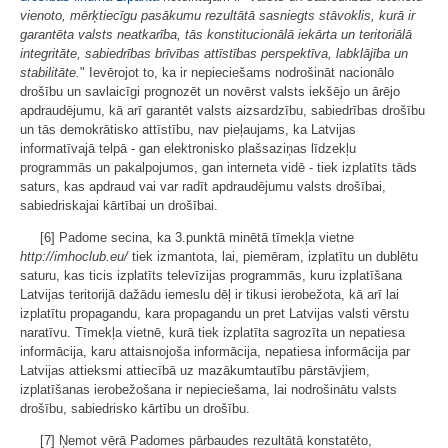
vienoto, mērķtiecīgu pasākumu rezultātā sasniegts stāvoklis, kurā ir
garantēta valsts neatkarība, tās konstitucionālā iekārta un teritoriālā
integritāte, sabiedrības brīvības attīstības perspektīva, labklājība un
stabilitāte.
" Ievērojot to, ka ir nepieciešams nodrošināt nacionālo
drošību un savlaicīgi prognozēt un novērst valsts iekšējo un ārējo
apdraudējumu, kā arī garantēt valsts aizsardzību, sabiedrības drošību
un tās demokrātisko attīstību, nav pieļaujams, ka Latvijas
informatīvajā telpā - gan elektronisko plašsaziņas līdzekļu
programmās un pakalpojumos, gan interneta vidē - tiek izplatīts tāds
saturs, kas apdraud vai var radīt apdraudējumu valsts drošībai,
sabiedriskajai kārtībai un drošībai.
[6] Padome secina, ka 3.punktā minētā tīmekļa vietne
http://imhoclub.eu/
tiek izmantota, lai, piemēram, izplatītu un dublētu
saturu, kas ticis izplatīts televīzijas programmās, kuru izplatīšana
Latvijas teritorijā dažādu iemeslu dēļ ir tikusi ierobežota, kā arī lai
izplatītu propagandu, kara propagandu un pret Latvijas valsti vērstu
naratīvu. Tīmekļa vietnē, kurā tiek izplatīta sagrozīta un nepatiesa
informācija, karu attaisnojoša informācija, nepatiesa informācija par
Latvijas attieksmi attiecībā uz mazākumtautību pārstāvjiem,
izplatīšanas ierobežošana ir nepieciešama, lai nodrošinātu valsts
drošību, sabiedrisko kārtību un drošību.
[7] Ņemot vērā Padomes pārbaudes rezultātā konstatēto,