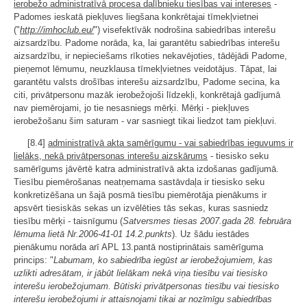
ierobežo administratīvā procesa dalībnieku tiesības vai intereses
-
Padomes ieskatā piekļuves liegšana konkrētajai tīmekļvietnei
("
http://imhoclub.eu/
") visefektīvāk nodrošina sabiedrības interešu
aizsardzību. Padome norāda, ka, lai garantētu sabiedrības interešu
aizsardzību, ir nepieciešams rīkoties nekavējoties, tādējādi Padome,
pieņemot lēmumu, neuzklausa tīmekļvietnes veidotājus. Tāpat, lai
garantētu valsts drošības interešu aizsardzību, Padome secina, ka
citi, privātpersonu mazāk ierobežojoši līdzekļi, konkrētajā gadījumā
nav piemērojami, jo tie nesasniegs mērķi. Mērķi - piekļuves
ierobežošanu šim saturam - var sasniegt tikai liedzot tam piekļuvi.
[8.4]
administratīvā akta samērīgumu - vai sabiedrības ieguvums ir
lielāks, nekā privātpersonas interešu aizskārums
- tiesisko seku
samērīgums jāvērtē katra administratīvā akta izdošanas gadījumā.
Tiesību piemērošanas neatņemama sastāvdaļa ir tiesisko seku
konkretizēšana un šajā posmā tiesību piemērotāja pienākums ir
apsvērt tiesiskās sekas un izvēlēties tās sekas, kuras sasniedz
tiesību mērķi - taisnīgumu (
Satversmes tiesas 2007.gada 28. februāra
lēmuma lietā Nr.2006-41-01 14.2.punkts
). Uz šādu iestādes
pienākumu norāda arī APL 13.pantā nostiprinātais samērīguma
princips: "
Labumam, ko sabiedrība iegūst ar ierobežojumiem, kas
uzlikti adresātam, ir jābūt lielākam nekā viņa tiesību vai tiesisko
interešu ierobežojumam. Būtiski privātpersonas tiesību vai tiesisko
interešu ierobežojumi ir attaisnojami tikai ar nozīmīgu sabiedrības