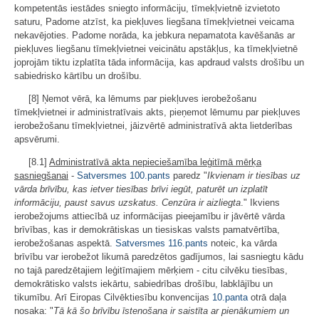
kompetentās iestādes sniegto informāciju, tīmekļvietnē izvietoto
saturu, Padome atzīst, ka piekļuves liegšana tīmekļvietnei veicama
nekavējoties. Padome norāda, ka jebkura nepamatota kavēšanās ar
piekļuves liegšanu tīmekļvietnei veicinātu apstākļus, ka tīmekļvietnē
joprojām tiktu izplatīta tāda informācija, kas apdraud valsts drošību un
sabiedrisko kārtību un drošību.
[8] Ņemot vērā, ka lēmums par piekļuves ierobežošanu
tīmekļvietnei ir administratīvais akts, pieņemot lēmumu par piekļuves
ierobežošanu tīmekļvietnei, jāizvērtē administratīvā akta lietderības
apsvērumi.
[8.1]
Administratīvā akta nepieciešamība leģitīmā mērķa
sasniegšanai
-
Satversmes
100.pants
paredz "
Ikvienam ir tiesības uz
vārda brīvību, kas ietver tiesības brīvi iegūt, paturēt un izplatīt
informāciju, paust savus uzskatus. Cenzūra ir aizliegta
." Ikviens
ierobežojums attiecībā uz informācijas pieejamību ir jāvērtē vārda
brīvības, kas ir demokrātiskas un tiesiskas valsts pamatvērtība,
ierobežošanas aspektā.
Satversmes
116.pants
noteic, ka vārda
brīvību var ierobežot likumā paredzētos gadījumos, lai sasniegtu kādu
no tajā paredzētajiem leģitīmajiem mērķiem - citu cilvēku tiesības,
demokrātisko valsts iekārtu, sabiedrības drošību, labklājību un
tikumību. Arī Eiropas Cilvēktiesību konvencijas
10.panta
otrā daļa
nosaka: "
Tā kā šo brīvību īstenošana ir saistīta ar pienākumiem un