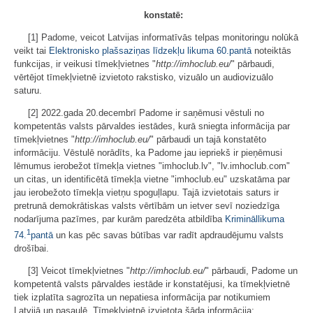
konstatē:
[1] Padome, veicot Latvijas informatīvās telpas monitoringu nolūkā
veikt tai
Elektronisko plašsaziņas līdzekļu likuma
60.pantā
noteiktās
funkcijas, ir veikusi tīmekļvietnes "
http://imhoclub.eu/
" pārbaudi,
vērtējot tīmekļvietnē izvietoto rakstisko, vizuālo un audiovizuālo
saturu.
[2] 2022.gada 20.decembrī Padome ir saņēmusi vēstuli no
kompetentās valsts pārvaldes iestādes, kurā sniegta informācija par
tīmekļvietnes "
http://imhoclub.eu/
" pārbaudi un tajā konstatēto
informāciju. Vēstulē norādīts, ka Padome jau iepriekš ir pieņēmusi
lēmumus ierobežot tīmekļa vietnes "imhoclub.lv", "lv.imhoclub.com"
un citas, un identificētā tīmekļa vietne "imhoclub.eu" uzskatāma par
jau ierobežoto tīmekļa vietņu spoguļlapu. Tajā izvietotais saturs ir
pretrunā demokrātiskas valsts vērtībām un ietver sevī noziedzīga
nodarījuma pazīmes, par kurām paredzēta atbildība
Krimināllikuma
1
74.
pantā
un kas pēc savas būtības var radīt apdraudējumu valsts
drošībai.
[3] Veicot tīmekļvietnes "
http://imhoclub.eu/
" pārbaudi, Padome un
kompetentā valsts pārvaldes iestāde ir konstatējusi, ka tīmekļvietnē
tiek izplatīta sagrozīta un nepatiesa informācija par notikumiem
Latvijā un pasaulē. Tīmekļvietnē izvietota šāda informācija: