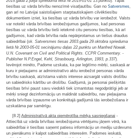
2015.gada 2.jūlija sprieduma lietā Nr.2015-01-01 13.punktu
). Tāpat
tiesības uz vārda brīvību nenozīmē visatļautību. Gan no
Satversmes
,
gan arī no Latvijai saistošajiem starptautiskajiem cilvēktiesību
dokumentiem izriet, ka tiesības uz vārda brīvību var ierobežot. Valsts
var noteikt vārda brīvības ierobežojumus gadījumos, kad personas
tiesības uz vārda brīvību tieši ietekmē citu personu tiesības, kā arī
gadījumos, kad vārda brīvība rada nepārprotamus un tiešus draudus
sabiedrībai (
sk. Satversmes tiesas 2003.gada 29.oktobra sprieduma
lietā Nr.2003-05-01 secinājumu daļas 22.punktu un Manfred Nowak.
U.N. Covenant on Civil and Political Rights. CCPR Commentary. -
Publisher N.P.Engel, Kehl, Strasbourg, Arlington, 1993, p.337
).
Ievērojot minēto, Padome uzskata, ka par leģitīmo mērķi, saskaņā ar
kuru ir pieļaujams ar administratīvo aktu ierobežot personas vārda
brīvību saskaņā, atzīstama valsts interese aizsargāt valsts drošību
un sabiedrisko kārtību un drošību. Gadījumā, ja personai piešķirtās
tiesības brīvi paust savu viedokli tiek izmantotas negodprātīgi jeb ar
mērķi sniegt dezinformāciju un maldināt sabiedrību, nav pieļaujama
vārda brīvības izpausme un konkrētajā gadījumā tās ierobežošana ir
uzskatāma par samērīgu.
[8.2]
Administratīvā akta piemērotība mērķa sasniegšanai
-
Attiecībā uz vārda brīvības ierobežojuma vērtējumu jāņem vērā, ka
sabiedrībai ir tiesības saņemt patiesu informāciju un mediju uzdevums
un pienākums ir kalpot sabiedrības interesēm. Padomes ieskatā,