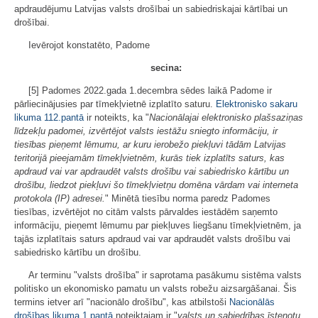
apdraudējumu Latvijas valsts drošībai un sabiedriskajai kārtībai un
drošībai.
Ievērojot konstatēto, Padome
secina:
[5] Padomes 2022.gada 1.decembra sēdes laikā Padome ir
pārliecinājusies par tīmekļvietnē izplatīto saturu.
Elektronisko sakaru
likuma
112.pantā
ir noteikts, ka "
Nacionālajai elektronisko plašsaziņas
līdzekļu padomei, izvērtējot valsts iestāžu sniegto informāciju, ir
tiesības pieņemt lēmumu, ar kuru ierobežo piekļuvi tādām Latvijas
teritorijā pieejamām tīmekļvietnēm, kurās tiek izplatīts saturs, kas
apdraud vai var apdraudēt valsts drošību vai sabiedrisko kārtību un
drošību, liedzot piekļuvi šo tīmekļvietņu domēna vārdam vai interneta
protokola (IP) adresei.
" Minētā tiesību norma paredz Padomes
tiesības, izvērtējot no citām valsts pārvaldes iestādēm saņemto
informāciju, pieņemt lēmumu par piekļuves liegšanu tīmekļvietnēm, ja
tajās izplatītais saturs apdraud vai var apdraudēt valsts drošību vai
sabiedrisko kārtību un drošību.
Ar terminu "valsts drošība" ir saprotama pasākumu sistēma valsts
politisko un ekonomisko pamatu un valsts robežu aizsargāšanai. Šis
termins ietver arī "nacionālo drošību", kas atbilstoši
Nacionālās
drošības likuma
1.pantā
noteiktajam ir "
valsts un sabiedrības īstenotu