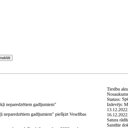
meklēt
Tiesību akt
Nosaukum
Spē
Statuss:
ekļi neparedzētiem gadījumiem"
Izdevējs:
Mi
13.12.2022
ļi neparedzētiem gadījumiem" piešķirt Veselības
16.12.2022
Satura rādīt
Saistītie d