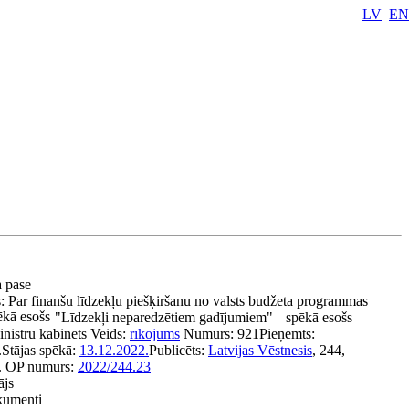
LV
EN
a pase
s:
Par finanšu līdzekļu piešķiršanu no valsts budžeta programmas
kā esošs
"Līdzekļi neparedzētiem gadījumiem"
spēkā esošs
nistru kabinets
Veids:
rīkojums
Numurs:
921
Pieņemts:
.
Stājas spēkā:
13.12.2022.
Publicēts:
Latvijas Vēstnesis
, 244,
.
OP numurs:
2022/244.23
ājs
okumenti