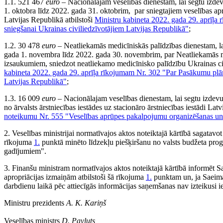
1.1. 521 467
euro
– Nacionālajam veselības dienestam, lai segtu izd
1. oktobra līdz 2022. gada 31. oktobrim, par sniegtajiem veselības a
Latvijas Republikā atbilstoši
Ministru kabineta 2022. gada 29. aprīļa
sniegšanai Ukrainas civiliedzīvotājiem Latvijas Republikā"
;
1.2. 30 478
euro
– Neatliekamās medicīniskās palīdzības dienestam, l
gada 1. novembra līdz 2022. gada 30. novembrim, par Neatliekamās me
izsaukumiem, sniedzot neatliekamo medicīnisko palīdzību Ukrainas civ
kabineta 2022. gada 29. aprīļa rīkojumam Nr. 302 "Par Pasākumu plānu
Latvijas Republikā"
;
1.3. 16 009
euro
– Nacionālajam veselības dienestam, lai segtu izdev
no ārvalsts ārstniecības iestādes uz stacionāro ārstniecības iestādi Latvi
noteikumu Nr. 555 "Veselības aprūpes pakalpojumu organizēšanas un
2. Veselības ministrijai normatīvajos aktos noteiktajā kārtībā sagatavo
rīkojuma
1.
punktā minēto līdzekļu piešķiršanu no valsts budžeta pr
gadījumiem".
3. Finanšu ministram normatīvajos aktos noteiktajā kārtībā informēt 
apropriācijas izmaiņām atbilstoši šā rīkojuma
1.
punktam un, ja Saeima
darbdienu laikā pēc attiecīgās informācijas saņemšanas nav izteikusi i
Ministru prezidents
A. K. Kariņš
Veselības ministrs
D. Pavļuts