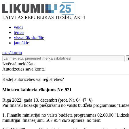
LATVIJAS REPUBLIKAS TIESĪBU AKTI
veidi
tēmas
visvairāk skatītie
jaunākie
uz sākumu
Izvērstā meklēšana
Autorizēties savā kontā
Kādēļ autorizēties vai reģistrēties?
Ministru kabineta rīkojums Nr. 921
Rīgā 2022. gada 13. decembrī (prot. Nr. 64 47. §)
Par finanšu līdzekļu piešķiršanu no valsts budžeta programmas "Līdz
1. Finanšu ministrijai no valsts budžeta programmas 02.00.00 "Līdzek
ministrijai finansējumu 567 954
euro
apmērā, no tiem: