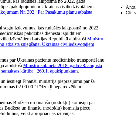
evumus, kas radušies laikposmā no 2022. gada
prūpes pakalpojumiem Ukrainas civiliedzīvotājiem
Anotā
 rīkojumam Nr. 302 "Par Pasākumu plānu atbalsta
Citi 
ai segtu izdevumus, kas radušies laikposmā no 2022.
dicīniskās palīdzības dienesta izpildītiem
iliedzīvotājiem Latvijas Republikā atbilstoši
Ministru
 atbalsta sniegšanai Ukrainas civiliedzīvotājiem
umus par Ukrainas pacientu medicīnisko transportēšanu
jā atbilstoši
Ministru kabineta 2018. gada 28. augusta
 samaksas kārtība" 260.1. apakšpunktam
.
t un iesniegt Finanšu ministrijā pieprasījumu par šā
ogrammas 02.00.00 "Līdzekļi neparedzētiem
Saeimas Budžeta un finanšu (nodokļu) komisiju par
s Budžeta un finanšu (nodokļu) komisija piecu
ebildumus, veikt apropriācijas izmaiņas.