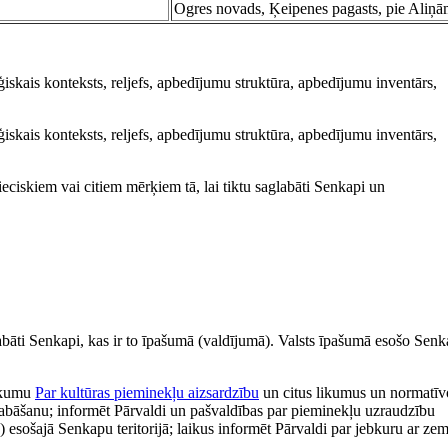
Ogres novads, Ķeipenes pagasts, pie Aliņā
iskais konteksts, reljefs, apbedījumu struktūra, apbedījumu inventārs,
ģiskais konteksts, reljefs, apbedījumu struktūra, apbedījumu inventārs,
ieciskiem vai citiem mērķiem tā, lai tiktu saglabāti Senkapi un
labāti Senkapi, kas ir to īpašumā (valdījumā). Valsts īpašumā esošo Sen
likumu
Par kultūras pieminekļu aizsardzību
un citus likumus un normatīv
abāšanu; informēt Pārvaldi un pašvaldības par pieminekļu uzraudzību
) esošajā Senkapu teritorijā; laikus informēt Pārvaldi par jebkuru ar ze