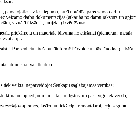
veikšanā.
uju, pamatojoties uz iesniegumu, kurā norādīta paredzamo darbu
z pēc veicamo darbu dokumentācijas (atkarībā no darbu rakstura un apjom
etām, vizuālā fiksācija, projekts) izvērtēšanas.
es metāla priekšmetu un materiāla blīvuma noteikšanai (piemēram, metāla
ldes atļauju.
 valstij. Par senlietu atrašanu jāinformē Pārvalde un tās jānodod glabāšan
ta administratīvā atbildība.
s tiek veikta, nepārveidojot Senkapu saglabājamās vērtības;
truktūra un apbedījumi un ja tā jau ilgstoši un pastāvīgi tiek veikta;
es esošajos apjomos, fasāžu un iekštelpu remontdarbi, ceļu segumu