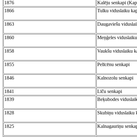
1876
Kalēju senkapi (Kap
1866
Tulku viduslaiku ka
1863
Daugaviešu viduslai
1860
Meņģeles viduslaiku
1858
Vaukšu viduslaiku k
1855
Pelīcēnu senkapi
1846
Kalnozolu senkapi
1841
Līču senkapi
1839
Beķubodes viduslaik
1828
Skubiņu viduslaiku 
1825
Kalnagauriņu senkap