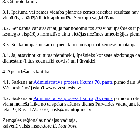
3. Citi noteikumi:
3.1. Īpašumā vai zemes vienībā plānotas zemes ierīcības rezultātā nav 
vienībās, ja tādējādi tiek apdraudēta Senkapu saglabāšana.
3.2. Senkapus var atsavināt, ja par nodomu tos atsavināt īpašnieks ir p
izsniegto vispārējo normatīvo aktu vietējas nozīmes arheoloģijas piem
3.3. Senkapu īpašniekam ir pienākums nostiprināt zemesgrāmatā īpašu
3.4. Ja, atsavinot kultūras pieminekli, Īpašnieks konstatē aizdomīga d
dienestam (https:goaml.fid.gov.lv) un Pārvaldei.
4. Apstrīdēšanas kārtība:
4.1. Saskaņā ar
Administratīvā procesa likuma
70. panta
pirmo daļu, Ad
Vēstnesis" mājaslapā www.vestnesis.lv;
4.2. Saskaņā ar
Administratīvā procesa likuma
76. panta
pirmo un otr
viena mēneša laikā no tā spēkā stāšanās dienas Pārvaldes vadītājam, 
ielā 19, Rīgā, LV-1050; pasts@mantojums.lv.
Zemgales reģionālās nodaļas vadītāja,
galvenā valsts inspektore
E. Mantrova