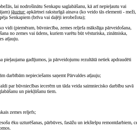
obežās, lai nodrošinātu Senkapu saglabāšanu, kā arī nepieļautu vai
tājam)
jāuztur:
apkārtnei raksturīgā ainava (ko veido tās elementi - meži,
spēja Senkapiem (brīva vai daļēji ierobežota);
sko vidi (piemēram, būvniecība, zemes reljefa mākslīga pārveidošana,
lšana no zemes vai ūdens, kuriem varētu būt vēsturiska, zinātniska,
es atļauju.
na pieļaujama gadījumos, ja pārveidojumu rezultātā netiek apdraudēti
ītām darbībām nepieciešams saņemt Pārvaldes atļauju;
valdi par būvniecības iecerēm un tāda veida saimniecisko darbību savā
glabāšanu un piekļūšanu tiem.
skais zemes reljefs;
esošu ēku uzturēšanas, pārbūves, fasāžu un iekštelpu remontdarbiem, c
jomos.