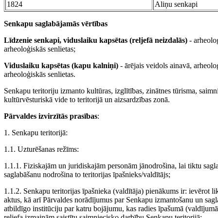
1824
Aliņu senkapi
Senkapu saglabājamās vērtības
Līdzenie senkapi, viduslaiku kapsētas (reljefā neizdalās)
- arheoloģ
arheoloģiskās senlietas;
Viduslaiku kapsētas (kapu kalniņi)
- ārējais veidols ainavā, arheolo
arheoloģiskās senlietas.
Senkapu teritoriju izmanto kultūras, izglītības, zinātnes tūrisma, saimn
kultūrvēsturiskā vide to teritorijā un aizsardzības zonā.
Pārvaldes izvirzītās prasības
:
1. Senkapu teritorijā:
1.1. Uzturēšanas režīms:
1.1.1. Fiziskajām un juridiskajām personām jānodrošina, lai tiktu sag
saglabāšanu nodrošina to teritorijas īpašnieks/valdītājs;
1.1.2. Senkapu teritorijas īpašnieka (valdītāja) pienākums ir: ievērot 
aktus, kā arī Pārvaldes norādījumus par Senkapu izmantošanu un sagl
atbildīgo institūciju par katru bojājumu, kas radies īpašumā (valdījumā
reljefa izmaiņām saistītu saimniecisko darbību Senkapu teritorijā;