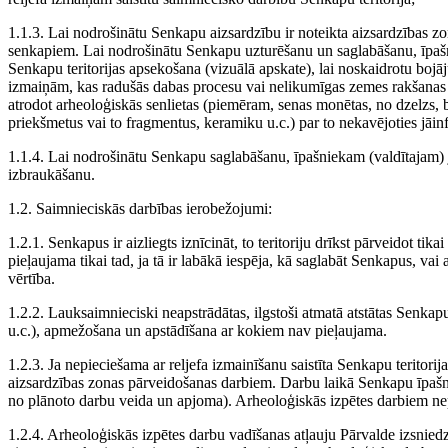
1.1.3. Lai nodrošinātu Senkapu aizsardzību ir noteikta aizsardzības z
senkapiem. Lai nodrošinātu Senkapu uzturēšanu un saglabāšanu, īpašni
Senkapu teritorijas apsekošana (vizuālā apskate), lai noskaidrotu bo
izmaiņām, kas radušās dabas procesu vai nelikumīgas zemes rakšanas re
atrodot arheoloģiskās senlietas (piemēram, senas monētas, no dzelzs, br
priekšmetus vai to fragmentus, keramiku u.c.) par to nekavējoties jāin
1.1.4. Lai nodrošinātu Senkapu saglabāšanu, īpašniekam (valdītajam) j
izbraukāšanu.
1.2. Saimnieciskās darbības ierobežojumi:
1.2.1. Senkapus ir aizliegts iznīcināt, to teritoriju drīkst pārveidot t
pieļaujama tikai tad, ja tā ir labākā iespēja, kā saglabāt Senkapus, va
vērtība.
1.2.2. Lauksaimnieciski neapstrādātas, ilgstoši atmatā atstātas Senkapu
u.c.), apmežošana un apstādīšana ar kokiem nav pieļaujama.
1.2.3. Ja nepieciešama ar reljefa izmainīšanu saistīta Senkapu teritori
aizsardzības zonas pārveidošanas darbiem. Darbu laikā Senkapu īpašn
no plānoto darbu veida un apjoma). Arheoloģiskās izpētes darbiem ne
1.2.4. Arheoloģiskās izpētes darbu vadīšanas atļauju Pārvalde izsniedz