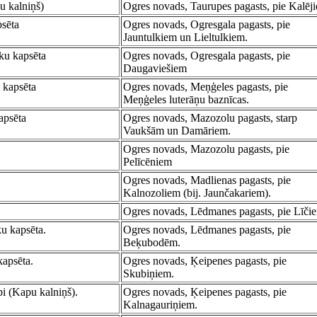
u kalniņš)
Ogres novads, Taurupes pagasts, pie Kalēj
psēta
Ogres novads, Ogresgala pagasts, pie
Jauntulkiem un Lieltulkiem.
ku kapsēta
Ogres novads, Ogresgala pagasts, pie
Daugaviešiem
 kapsēta
Ogres novads, Meņģeles pagasts, pie
Meņģeles luterāņu baznīcas.
apsēta
Ogres novads, Mazozolu pagasts, starp
Vaukšām un Damāriem.
Ogres novads, Mazozolu pagasts, pie
Pelīcēniem
Ogres novads, Madlienas pagasts, pie
Kalnozoliem (bij. Jaunčakariem).
Ogres novads, Lēdmanes pagasts, pie Līči
u kapsēta.
Ogres novads, Lēdmanes pagasts, pie
Beķubodēm.
kapsēta.
Ogres novads, Ķeipenes pagasts, pie
Skubiņiem.
i (Kapu kalniņš).
Ogres novads, Ķeipenes pagasts, pie
Kalnagauriņiem.