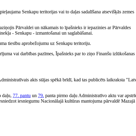
pieļaujama Senkapu teritorijas vai to daļas sadalīšana atsevišķās zemes
aziņojis Pārvaldei un nākamais to īpašnieks ir iepazinies ar Pārvaldes
inekļa - Senkapu - izmantošanai un saglabāšanai.
ma tiesību aprobežojumu uz Senkapu teritoriju.
arījuma vai darbības pazīmes, Īpašnieks par to ziņo Finanšu izlūkošanas
ministratīvais akts stājas spēkā brīdī, kad tas publicēts laikraksta "Latv
o daļu,
77. pantu
un
79.
panta pirmo daļu Administratīvo aktu var apstrī
iesniedzot iesniegumu Nacionālajā kultūras mantojuma pārvaldē Mazajā 