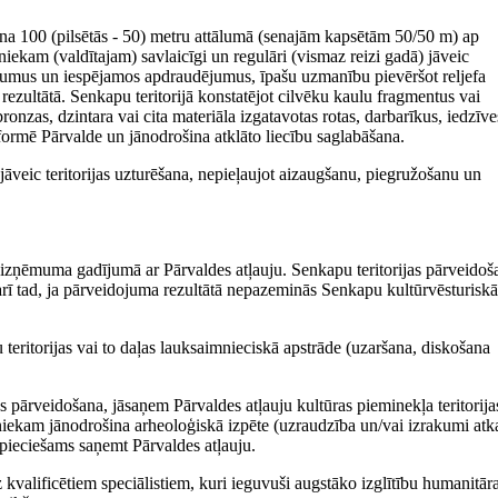
ona 100 (pilsētās - 50) metru attālumā (senajām kapsētām 50/50 m) ap
ekam (valdītajam) savlaicīgi un regulāri (vismaz reizi gadā) jāveic
jājumus un iespējamos apdraudējumus, īpašu uzmanību pievēršot reljefa
zultātā. Senkapu teritorijā konstatējot cilvēku kaulu fragmentus vai
onzas, dzintara vai cita materiāla izgatavotas rotas, darbarīkus, iedzīve
formē Pārvalde un jānodrošina atklāto liecību saglabāšana.
āveic teritorijas uzturēšana, nepieļaujot aizaugšanu, piegružošanu un
ikai izņēmuma gadījumā ar Pārvaldes atļauju. Senkapu teritorijas pārveidoš
i arī tad, ja pārveidojuma rezultātā nepazeminās Senkapu kultūrvēsturiskā
 teritorijas vai to daļas lauksaimnieciskā apstrāde (uzaršana, diskošana
jas pārveidošana, jāsaņem Pārvaldes atļauju kultūras pieminekļa teritorija
iekam jānodrošina arheoloģiskā izpēte (uzraudzība un/vai izrakumi atk
pieciešams saņemt Pārvaldes atļauju.
 kvalificētiem speciālistiem, kuri ieguvuši augstāko izglītību humanitār