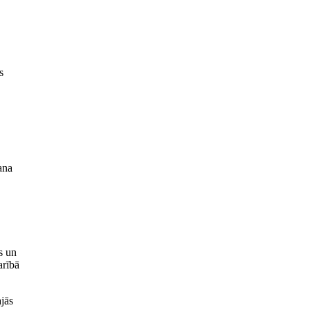
s
ana
s un
arībā
ajās