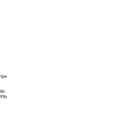
ijas
dēt
Pils