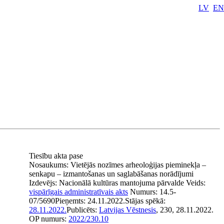
LV
EN
Tiesību akta pase
Nosaukums:
Vietējās nozīmes arheoloģijas pieminekļa –
senkapu – izmantošanas un saglabāšanas norādījumi
Izdevējs:
Nacionālā kultūras mantojuma pārvalde
Veids:
vispārīgais administratīvais akts
Numurs:
14.5-
07/5690
Pieņemts:
24.11.2022.
Stājas spēkā:
28.11.2022.
Publicēts:
Latvijas Vēstnesis
, 230, 28.11.2022.
OP numurs:
2022/230.10