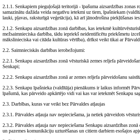
2.1.1. Senkapiem pieguļošajā teritorijā - īpašuma aizsardzības zonas r
samazinātu dažāda veida negatīvu ietekmi uz tiem, īpašniekam (valdī
lauki, pļavas, raksturīgā veģetācija), kā arī jānodrošina piekļūšanas ie
2.1.2. Senkapu aizsardzības zonā darbības, kas ietekmē kultūrvēsturi
mežsaimnieciska darbība, tādu iepriekš neidentificētu priekšmetu izce
mākslinieciska vai citāda kultūras vērtība), drīkst veikt tikai ar Pārvald
2.2. Saimnieciskās darbības ierobežojumi:
2.2.1. Senkapu aizsardzības zonā vēsturiskā zemes reljefa pārveidoša
Senkapi;
2.2.2. Senkapu aizsardzības zonā ar zemes reljefa pārveidošanu saist
2.2.3. Senkapu īpašnieka (valdītāja) pienākums ir laikus informēt Pār
īpašumā, kas pārveido apkārtējo vidi vai kas var ietekmēt Senkapu sa
2.3. Darbības, kuras var veikt bez Pārvaldes atļaujas
2.3.1. Pārvaldes atļauja nav nepieciešama, ja netiek pārveidots vēsturi
2.3.2. Pārvaldes atļauja nav nepieciešama Senkapu aizsardzības zonā 
un pazemes komunikāciju uzturēšanas un citiem darbiem esošajos ap