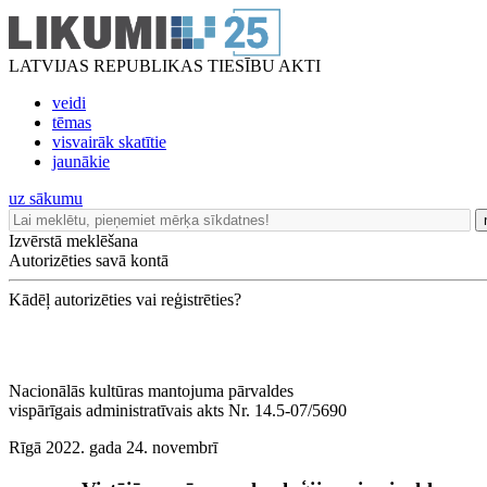
LATVIJAS REPUBLIKAS TIESĪBU AKTI
veidi
tēmas
visvairāk skatītie
jaunākie
uz sākumu
Izvērstā meklēšana
Autorizēties savā kontā
Kādēļ autorizēties vai reģistrēties?
Nacionālās kultūras mantojuma pārvaldes
vispārīgais administratīvais akts Nr. 14.5-07/5690
Rīgā 2022. gada 24. novembrī