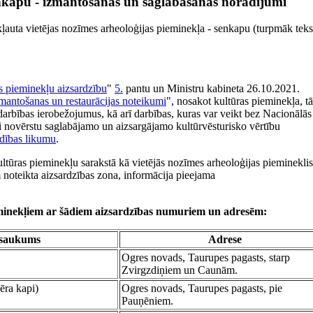
senkapu - izmantošanas un saglabāšanas norādījumi
kļauta vietējas nozīmes arheoloģijas pieminekļa - senkapu (turpmāk teks
s pieminekļu aizsardzību
"
5.
pantu un Ministru kabineta 26.10.2021.
zmantošanas un restaurācijas noteikumi
", nosakot kultūras pieminekļa, tā
darbības ierobežojumus, kā arī darbības, kuras var veikt bez Nacionālās
ai novērstu saglabājamo un aizsargājamo kultūrvēsturisko vērtību
ldības likumu
.
ltūras pieminekļu sarakstā kā vietējās nozīmes arheoloģijas piemineklis
 noteikta aizsardzības zona, informācija pieejama
eminekļiem ar šādiem aizsardzības numuriem un adresēm:
saukums
Adrese
Ogres novads, Taurupes pagasts, starp
Zvirgzdiņiem un Caunām.
ēra kapi)
Ogres novads, Taurupes pagasts, pie
Pauņēniem.