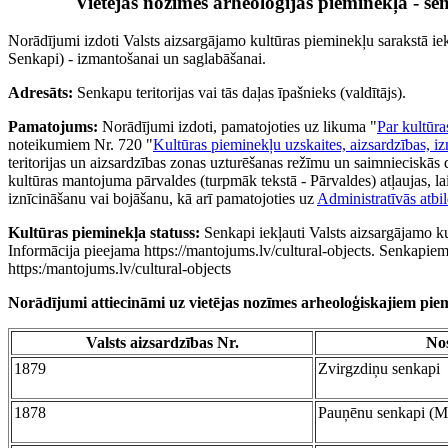
Vietējās nozīmes arheoloģijas pieminekļa - 
Norādījumi izdoti Valsts aizsargājamo kultūras pieminekļu sarakstā ie
Senkapi) - izmantošanai un saglabāšanai.
Adresāts:
Senkapu teritorijas vai tās daļas īpašnieks (valdītājs).
Pamatojums:
Norādījumi izdoti, pamatojoties uz likuma "
Par kultūra
noteikumiem Nr. 720 "
Kultūras pieminekļu uzskaites, aizsardzības, i
teritorijas un aizsardzības zonas uzturēšanas režīmu un saimnieciskās 
kultūras mantojuma pārvaldes (turpmāk tekstā - Pārvaldes) atļaujas, l
iznīcināšanu vai bojāšanu, kā arī pamatojoties uz
Administratīvās atbi
Kultūras pieminekļa statuss:
Senkapi iekļauti Valsts aizsargājamo ku
Informācija pieejama https://mantojums.lv/cultural-objects. Senkapiem
https:/mantojums.lv/cultural-objects
Norādījumi attiecināmi uz vietējas nozīmes arheoloģiskajiem pi
Valsts aizsardzības Nr.
No
1879
Zvirgzdiņu senkapi
1878
Pauņēnu senkapi (M