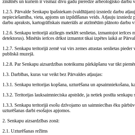
zinātnēs un kuriem ir vismaz divu gadu pieredze arheoloģisko darbu 
1.2.5. Pārvalde Senkapu īpašniekam (valdītājam) izsniedz darbu atļa
nepieciešamība, vieta, apjoms un izpildīšanas veids. Atļauju izsnied
darbu apraksts, kartogrāfiskais materiāls ar atzīmētām plānoto darbu vi
1.2.6. Senkapu teritorijā aizliegts meklēt senlietas, izmantojot ierīc
detektorus). Minētās ierīces drīkst izmantot tikai izpētes laikā ar Pārva
1.2.7. Senkapu teritorijā zemē vai virs zemes atrastas senlietas pieder
publiskā muzejā.
1.2.8. Par Senkapu aizsardzības noteikumu pārkāpšanu var tikt piemēro
1.3. Darbības, kuras var veikt bez Pārvaldes atļaujas:
1.3.1. Senkapu teritorijas kopšana, uzturēšana un apsaimniekošana, ka
1.3.2. Teritorijas lauksaimnieciska apstrāde, ja netiek postīta senkapu s
1.3.3. Senkapu teritorijā esošu dzīvojamo un saimniecības ēku pārbūv
uzturēšanas darbi esošajos apjomos.
2. Senkapu aizsardzības zonā:
2.1. Uzturēšanas režīms