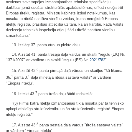
nevienas savstarpējas izmantojamības tehnisko specifikāciju
darbības jomā esošas strukturālās apakšsistēmas, drīkst nereģistrēt
Eiropas ritekļu reģistrā. Ministru kabinets izdod noteikumus, kas
nosaka to ritošā sastāva vienību veidus, kuras nereģistrē Eiropas
ritekļu reģistrā, prasības attiecībā uz tām, kā arī kārtību, kādā Valsts
dzelzceļa tehniskā inspekcija atļauj šādu ritošā sastāva vienību
izmantošanu."
13. Izslēgt 37. panta otro un piekto daļu.
14. Aizstāt 41. panta trešajā daļā vārdus un skaitli "regulu (EK) Nr.
1371/2007" ar vārdiem un skaitli "regulu (ES) Nr.
2021/782
".
6
15. Aizstāt 43.
panta pirmajā daļā vārdus un skaitļus "šā likuma
1
1
36.
panta 3.
daļā minētajā ritošā sastāva valsts" ar vārdiem
"Eiropas ritekļu".
7
16. Izteikt 43.
panta trešo daļu šādā redakcijā:
"(3) Pirms katra ritekļa izmantošanas tīklā nosaka par tā tehnisko
apkopi atbildīgo struktūrvienību un šo struktūrvienību reģistrē Eiropas
ritekļu reģistrā."
8
17. Aizstāt 43.
panta sestajā daļā vārdus "ritošā sastāva valsts"
ar vārdiem "Eiropas ritekļu".