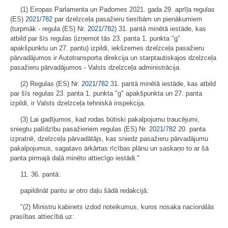
(1) Eiropas Parlamenta un Padomes 2021. gada 29. aprīļa regulas
(ES)
2021/782
par dzelzceļa pasažieru tiesībām un pienākumiem
(turpmāk - regula (ES) Nr.
2021/782
) 31. pantā minētā iestāde, kas
atbild par šīs regulas (izņemot tās 23. panta 1. punkta "g"
apakšpunktu un 27. pantu) izpildi, iekšzemes dzelzceļa pasažieru
pārvadājumos ir Autotransporta direkcija un starptautiskajos dzelzceļa
pasažieru pārvadājumos - Valsts dzelzceļa administrācija.
(2) Regulas (ES) Nr.
2021/782
31. pantā minētā iestāde, kas atbild
par šīs regulas 23. panta 1. punkta "g" apakšpunkta un 27. panta
izpildi, ir Valsts dzelzceļa tehniskā inspekcija.
(3) Lai gadījumos, kad rodas būtiski pakalpojumu traucējumi,
sniegtu palīdzību pasažieriem regulas (ES) Nr.
2021/782
20. panta
izpratnē, dzelzceļa pārvadātājs, kas sniedz pasažieru pārvadājumu
pakalpojumus, sagatavo ārkārtas rīcības plānu un saskaņo to ar šā
panta pirmajā daļā minēto attiecīgo iestādi."
11. 36. pantā:
papildināt pantu ar otro daļu šādā redakcijā:
"(2) Ministru kabinets izdod noteikumus, kuros nosaka nacionālās
prasības attiecībā uz: