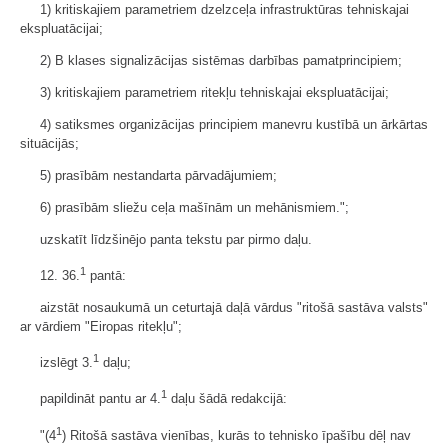
1) kritiskajiem parametriem dzelzceļa infrastruktūras tehniskajai
ekspluatācijai;
2) B klases signalizācijas sistēmas darbības pamatprincipiem;
3) kritiskajiem parametriem ritekļu tehniskajai ekspluatācijai;
4) satiksmes organizācijas principiem manevru kustībā un ārkārtas
situācijās;
5) prasībām nestandarta pārvadājumiem;
6) prasībām sliežu ceļa mašīnām un mehānismiem.";
uzskatīt līdzšinējo panta tekstu par pirmo daļu.
1
12. 36.
pantā:
aizstāt nosaukumā un ceturtajā daļā vārdus "ritošā sastāva valsts"
ar vārdiem "Eiropas ritekļu";
1
izslēgt 3.
daļu;
1
papildināt pantu ar 4.
daļu šādā redakcijā:
1
"(4
) Ritošā sastāva vienības, kurās to tehnisko īpašību dēļ nav