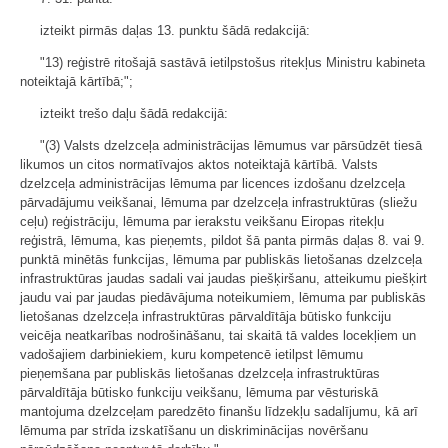
izteikt pirmās daļas 13. punktu šādā redakcijā:
"13) reģistrē ritošajā sastāvā ietilpstošus ritekļus Ministru kabineta
noteiktajā kārtībā;";
izteikt trešo daļu šādā redakcijā:
"(3) Valsts dzelzceļa administrācijas lēmumus var pārsūdzēt tiesā
likumos un citos normatīvajos aktos noteiktajā kārtībā. Valsts
dzelzceļa administrācijas lēmuma par licences izdošanu dzelzceļa
pārvadājumu veikšanai, lēmuma par dzelzceļa infrastruktūras (sliežu
ceļu) reģistrāciju, lēmuma par ierakstu veikšanu Eiropas ritekļu
reģistrā, lēmuma, kas pieņemts, pildot šā panta pirmās daļas 8. vai 9.
punktā minētās funkcijas, lēmuma par publiskās lietošanas dzelzceļa
infrastruktūras jaudas sadali vai jaudas piešķiršanu, atteikumu piešķirt
jaudu vai par jaudas piedāvājuma noteikumiem, lēmuma par publiskās
lietošanas dzelzceļa infrastruktūras pārvaldītāja būtisko funkciju
veicēja neatkarības nodrošināšanu, tai skaitā tā valdes locekļiem un
vadošajiem darbiniekiem, kuru kompetencē ietilpst lēmumu
pieņemšana par publiskās lietošanas dzelzceļa infrastruktūras
pārvaldītāja būtisko funkciju veikšanu, lēmuma par vēsturiskā
mantojuma dzelzceļam paredzēto finanšu līdzekļu sadalījumu, kā arī
lēmuma par strīda izskatīšanu un diskriminācijas novēršanu