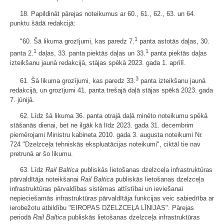
18. Papildināt pārejas noteikumus ar 60., 61., 62., 63. un 64.
punktu šādā redakcijā:
1
"60. Šā likuma grozījumi, kas paredz 7.
panta astotās daļas, 30.
1
1
panta 2.
daļas, 33. panta piektās daļas un 33.
panta piektās daļas
izteikšanu jaunā redakcijā, stājas spēkā 2023. gada 1. aprīlī.
3
61. Šā likuma grozījumi, kas paredz 33.
panta izteikšanu jaunā
redakcijā, un grozījumi 41. panta trešajā daļā stājas spēkā 2023. gada
7. jūnijā.
62. Līdz šā likuma 36. panta otrajā daļā minēto noteikumu spēkā
stāšanās dienai, bet ne ilgāk kā līdz 2023. gada 31. decembrim
piemērojami Ministru kabineta 2010. gada 3. augusta noteikumi Nr.
724 "Dzelzceļa tehniskās ekspluatācijas noteikumi", ciktāl tie nav
pretrunā ar šo likumu.
63. Līdz
Rail Baltica
publiskās lietošanas dzelzceļa infrastruktūras
pārvaldītāja noteikšanai
Rail Baltica
publiskās lietošanas dzelzceļa
infrastruktūras pārvaldības sistēmas attīstībai un ieviešanai
nepieciešamās infrastruktūras pārvaldītāja funkcijas veic sabiedrība ar
ierobežotu atbildību "EIROPAS DZELZCEĻA LĪNIJAS". Pārejas
periodā
Rail Baltica
publiskās lietošanas dzelzceļa infrastruktūras