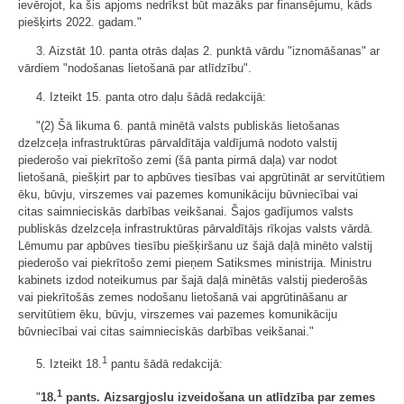
ievērojot, ka šis apjoms nedrīkst būt mazāks par finansējumu, kāds
piešķirts 2022. gadam."
3. Aizstāt 10. panta otrās daļas 2. punktā vārdu "iznomāšanas" ar
vārdiem "nodošanas lietošanā par atlīdzību".
4. Izteikt 15. panta otro daļu šādā redakcijā:
"(2) Šā likuma 6. pantā minētā valsts publiskās lietošanas
dzelzceļa infrastruktūras pārvaldītāja valdījumā nodoto valstij
piederošo vai piekrītošo zemi (šā panta pirmā daļa) var nodot
lietošanā, piešķirt par to apbūves tiesības vai apgrūtināt ar servitūtiem
ēku, būvju, virszemes vai pazemes komunikāciju būvniecībai vai
citas saimnieciskās darbības veikšanai. Šajos gadījumos valsts
publiskās dzelzceļa infrastruktūras pārvaldītājs rīkojas valsts vārdā.
Lēmumu par apbūves tiesību piešķiršanu uz šajā daļā minēto valstij
piederošo vai piekrītošo zemi pieņem Satiksmes ministrija. Ministru
kabinets izdod noteikumus par šajā daļā minētās valstij piederošās
vai piekrītošās zemes nodošanu lietošanā vai apgrūtināšanu ar
servitūtiem ēku, būvju, virszemes vai pazemes komunikāciju
būvniecībai vai citas saimnieciskās darbības veikšanai."
1
5. Izteikt 18.
pantu šādā redakcijā:
1
"
18.
pants. Aizsargjoslu izveidošana un atlīdzība par zemes