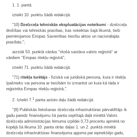
1. 1. pantā:
izteikt 10. punktu šādā redakcijā:
"10)
Dzelzceļa tehniskās ekspluatācijas noteikumi
- dzelzceļa
drošības vai tehniskās prasības, kas noteiktas šajā likumā, tieši
piemērojamos Eiropas Savienības tiesību aktos un nacionālajās
prasībās;";
aizstāt 53. punktā vārdus "ritošā sastāva valsts reģistrā" ar
vārdiem "Eiropas ritekļu reģistrā";
izteikt 71. punktu šādā redakcijā:
"71)
ritekļa turētājs
- fiziskā vai juridiskā persona, kura ir ritekļa
īpašnieks vai persona ar tiesībām to izmantot un kura kā tāda ir
reģistrēta Eiropas ritekļu reģistrā;".
1
2. Izteikt 7.
panta astoto daļu šādā redakcijā:
"(8) Publiskās lietošanas dzelzceļa infrastruktūras pārvaldītājs ik
gadu paredz finansējumu šā panta septītajā daļā minētā Valsts
dzelzceļa administrācijas lēmuma izpildei 0,73 procentu apmērā no
kopējā šā likuma 10. panta otrās daļas 1. un 2. punktā minētā
dzelzceļa infrastruktūras finansējuma apjoma par iepriekšējo gadu,