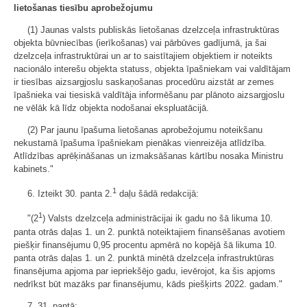
lietošanas tiesību aprobežojumu
(1) Jaunas valsts publiskās lietošanas dzelzceļa infrastruktūras
objekta būvniecības (ierīkošanas) vai pārbūves gadījumā, ja šai
dzelzceļa infrastruktūrai un ar to saistītajiem objektiem ir noteikts
nacionālo interešu objekta statuss, objekta īpašniekam vai valdītājam
ir tiesības aizsargjoslu saskaņošanas procedūru aizstāt ar zemes
īpašnieka vai tiesiskā valdītāja informēšanu par plānoto aizsargjoslu
ne vēlāk kā līdz objekta nodošanai ekspluatācijā.
(2) Par jaunu īpašuma lietošanas aprobežojumu noteikšanu
nekustamā īpašuma īpašniekam pienākas vienreizēja atlīdzība.
Atlīdzības aprēķināšanas un izmaksāšanas kārtību nosaka Ministru
kabinets."
1
6. Izteikt 30. panta 2.
daļu šādā redakcijā:
1
"(2
) Valsts dzelzceļa administrācijai ik gadu no šā likuma 10.
panta otrās daļas 1. un 2. punktā noteiktajiem finansēšanas avotiem
piešķir finansējumu 0,95 procentu apmērā no kopējā šā likuma 10.
panta otrās daļas 1. un 2. punktā minētā dzelzceļa infrastruktūras
finansējuma apjoma par iepriekšējo gadu, ievērojot, ka šis apjoms
nedrīkst būt mazāks par finansējumu, kāds piešķirts 2022. gadam."
7. 31. pantā: