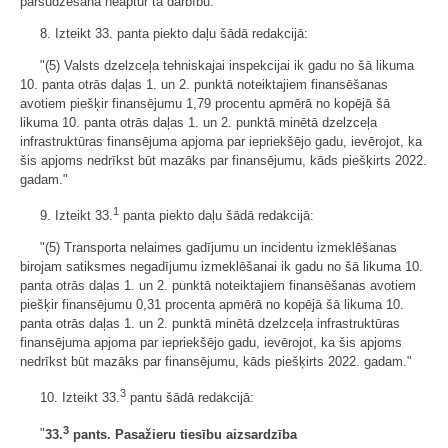
pārsūdzēšana neaptur tā darbību."
8. Izteikt 33. panta piekto daļu šādā redakcijā:
"(5) Valsts dzelzceļa tehniskajai inspekcijai ik gadu no šā likuma
10. panta otrās daļas 1. un 2. punktā noteiktajiem finansēšanas
avotiem piešķir finansējumu 1,79 procentu apmērā no kopējā šā
likuma 10. panta otrās daļas 1. un 2. punktā minētā dzelzceļa
infrastruktūras finansējuma apjoma par iepriekšējo gadu, ievērojot, ka
šis apjoms nedrīkst būt mazāks par finansējumu, kāds piešķirts 2022.
gadam."
1
9. Izteikt 33.
panta piekto daļu šādā redakcijā:
"(5) Transporta nelaimes gadījumu un incidentu izmeklēšanas
birojam satiksmes negadījumu izmeklēšanai ik gadu no šā likuma 10.
panta otrās daļas 1. un 2. punktā noteiktajiem finansēšanas avotiem
piešķir finansējumu 0,31 procenta apmērā no kopējā šā likuma 10.
panta otrās daļas 1. un 2. punktā minētā dzelzceļa infrastruktūras
finansējuma apjoma par iepriekšējo gadu, ievērojot, ka šis apjoms
nedrīkst būt mazāks par finansējumu, kāds piešķirts 2022. gadam."
3
10. Izteikt 33.
pantu šādā redakcijā:
3
"
33.
pants. Pasažieru tiesību aizsardzība