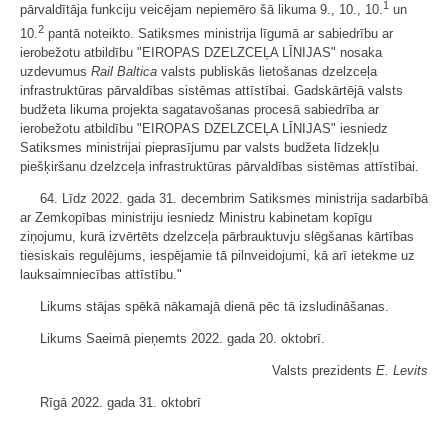
1
pārvaldītāja funkciju veicējam nepiemēro šā likuma 9., 10., 10.
un
2
10.
pantā noteikto. Satiksmes ministrija līgumā ar sabiedrību ar
ierobežotu atbildību "EIROPAS DZELZCEĻA LĪNIJAS" nosaka
uzdevumus
Rail Baltica
valsts publiskās lietošanas dzelzceļa
infrastruktūras pārvaldības sistēmas attīstībai. Gadskārtējā valsts
budžeta likuma projekta sagatavošanas procesā sabiedrība ar
ierobežotu atbildību "EIROPAS DZELZCEĻA LĪNIJAS" iesniedz
Satiksmes ministrijai pieprasījumu par valsts budžeta līdzekļu
piešķiršanu dzelzceļa infrastruktūras pārvaldības sistēmas attīstībai.
64. Līdz 2022. gada 31. decembrim Satiksmes ministrija sadarbībā
ar Zemkopības ministriju iesniedz Ministru kabinetam kopīgu
ziņojumu, kurā izvērtēts dzelzceļa pārbrauktuvju slēgšanas kārtības
tiesiskais regulējums, iespējamie tā pilnveidojumi, kā arī ietekme uz
lauksaimniecības attīstību."
Likums stājas spēkā nākamajā dienā pēc tā izsludināšanas.
Likums Saeimā pieņemts 2022. gada 20. oktobrī.
Valsts prezidents
E. Levits
Rīgā 2022. gada 31. oktobrī