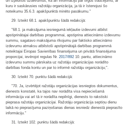
un izpildītos uzdevumus, kā arī informāciju par tirgus traucējumu, ar
kuru ir saskārusies ražotāju organizācija, ja tā ir īstenojusi šo
noteikumu 35.6.3. apakšpunktā minēto pasākumu."
29. Izteikt 68.1. apakšpunktu šādā redakcijā:
"68.1. ja maksājuma iesniegumā iekļautie izdevumi atbilst
apstiprinātajai darbības programmai, apstiprina attiecināmo izdevumu
summu, sagatavo maksājuma rīkojumu par faktisko attiecināmo
izdevumu atmaksu atbilstoši apstiprinātajā darbības programmā
noteiktajai Eiropas Savienības finansējuma un privātā finansējuma
proporcijai, ievērojot regulas Nr.
2017/892
10. pantu, attiecināmo
izdevumu summu pārskaita uz ražotāju organizācijas norādīto
darbības fonda kontu un par to informē ražotāju organizāciju;".
30. Izteikt 70. punktu šādā redakcijā:
"70. Ja, izvērtējot ražotāju organizācijas iesniegtos dokumentus,
dienests konstatē, ka tajos nav norādīta visa nepieciešamā
informācija vai arī tā ir norādīta nepilnīgi, dienests to rakstiski
pieprasa ražotāju organizācijai. Ražotāju organizācija septiņu dienu
laikā no pieprasījuma paziņošanas dienas iesniedz dienestā pieprasīto
informāciju."
31. Izteikt 102. punktu šādā redakcijā: