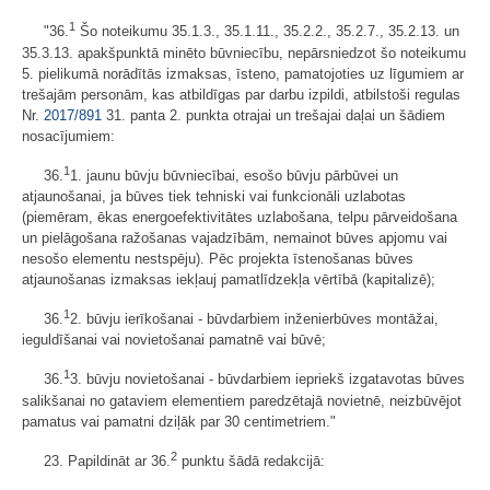
1
"36.
Šo noteikumu 35.1.3., 35.1.11.​​​​​​​, 35.2.2.​​​​​​​, 35.2.7., 35.2.13.​​​​​​​ un
35.3.13. apakšpunktā minēto būvniecību, nepārsniedzot šo noteikumu
5. pielikumā norādītās izmaksas, īsteno, pamatojoties uz līgumiem ar
trešajām personām, kas atbildīgas par darbu izpildi, atbilstoši regulas
Nr.
2017/891
31. panta 2. punkta otrajai un trešajai daļai un šādiem
nosacījumiem:
1
36.
1. jaunu būvju būvniecībai, esošo būvju pārbūvei un
atjaunošanai, ja būves tiek tehniski vai funkcionāli uzlabotas
(piemēram, ēkas energoefektivitātes uzlabošana, telpu pārveidošana
un pielāgošana ražošanas vajadzībām, nemainot būves apjomu vai
nesošo elementu nestspēju). Pēc projekta īstenošanas būves
atjaunošanas izmaksas iekļauj pamatlīdzekļa vērtībā (kapitalizē);
1
36.
2. būvju ierīkošanai - būvdarbiem inženierbūves montāžai,
ieguldīšanai vai novietošanai pamatnē vai būvē;
1
36.
3. būvju novietošanai - būvdarbiem iepriekš izgatavotas būves
salikšanai no gataviem elementiem paredzētajā novietnē, neizbūvējot
pamatus vai pamatni dziļāk par 30 centimetriem."
2
23. Papildināt ar 36.
punktu šādā redakcijā: