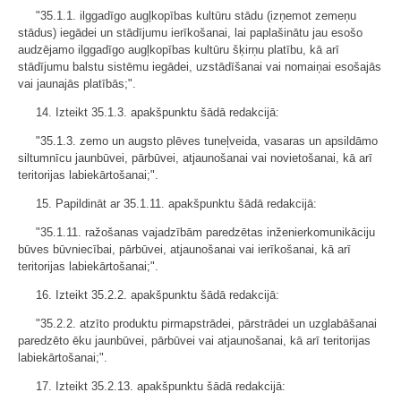
"35.1.1. ilggadīgo augļkopības kultūru stādu (izņemot zemeņu
stādus) iegādei un stādījumu ierīkošanai, lai paplašinātu jau esošo
audzējamo ilggadīgo augļkopības kultūru šķirņu platību, kā arī
stādījumu balstu sistēmu iegādei, uzstādīšanai vai nomaiņai esošajās
vai jaunajās platībās;".
14. Izteikt 35.1.3. apakšpunktu šādā redakcijā:
"35.1.3. zemo un augsto plēves tuneļveida, vasaras un apsildāmo
siltumnīcu jaunbūvei, pārbūvei, atjaunošanai vai novietošanai, kā arī
teritorijas labiekārtošanai;".
15. Papildināt ar 35.1.11. apakšpunktu šādā redakcijā:
"35.1.11. ražošanas vajadzībām paredzētas inženierkomunikāciju
būves būvniecībai, pārbūvei, atjaunošanai vai ierīkošanai, kā arī
teritorijas labiekārtošanai;".
16. Izteikt 35.2.2. apakšpunktu šādā redakcijā:
"35.2.2. atzīto produktu pirmapstrādei, pārstrādei un uzglabāšanai
paredzēto ēku jaunbūvei, pārbūvei vai atjaunošanai, kā arī teritorijas
labiekārtošanai;".
17. Izteikt 35.2.13. apakšpunktu šādā redakcijā: