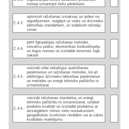
tostarp izmantojot tiešo pārdošanu
optimizēt ražošanas izmaksas un atdevi no
ieguldījumiem, reaģējot uz vides un dzīvnieku
C.4.3.
labturības standartiem, un stabilizēt ražotāju
cenas
pētīt ilgtspējīgas ražošanas metodes,
inovatīvu praksi, ekonomikas konkurētspēju
C.4.4.
un tirgus norises un izstrādāt ierosmes šajā
sakarā
veicināt videi nekaitīgus audzēšanas
paņēmienus un ražošanas metodes, kā arī
C.4.5.
atbilstīgus dzīvnieku labturības paņēmienus
un metodes un sniegt tehnisko palīdzību to
izmantošanai
veicināt ražošanas standartus un sniegt
tehnisko palīdzību to izmantošanai, uzlabot
produktu kvalitāti un izstrādāt produktus ar
C.4.6.
aizsargātiem cilmes vietu nosaukumiem,
ģeogrāfiskās izcelsmes norādēm vai ar valsts
kvalitātes marķējumu