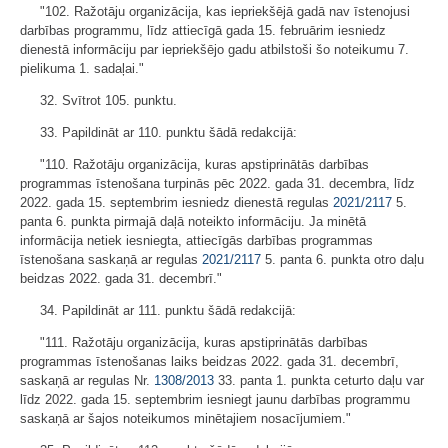
"102. Ražotāju organizācija, kas iepriekšējā gadā nav īstenojusi
darbības programmu, līdz attiecīgā gada 15. februārim iesniedz
dienestā informāciju par iepriekšējo gadu atbilstoši šo noteikumu 7.
pielikuma 1. sadaļai."
32. Svītrot 105. punktu.
33. Papildināt ar 110. punktu šādā redakcijā:
"110. Ražotāju organizācija, kuras apstiprinātās darbības
programmas īstenošana turpinās pēc 2022. gada 31. decembra, līdz
2022. gada 15. septembrim iesniedz dienestā regulas
2021/2117
5.
panta 6. punkta pirmajā daļā noteikto informāciju. Ja minētā
informācija netiek iesniegta, attiecīgās darbības programmas
īstenošana saskaņā ar regulas
2021/2117
5. panta 6. punkta otro daļu
beidzas 2022. gada 31. decembrī."
34. Papildināt ar 111. punktu šādā redakcijā:
"111. Ražotāju organizācija, kuras apstiprinātās darbības
programmas īstenošanas laiks beidzas 2022. gada 31. decembrī,
saskaņā ar regulas Nr.
1308/2013
33. panta 1. punkta ceturto daļu var
līdz 2022. gada 15. septembrim iesniegt jaunu darbības programmu
saskaņā ar šajos noteikumos minētajiem nosacījumiem."