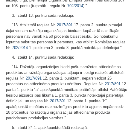
iekšējo tirgu, piemērojot Līguma par Eiropas Savienības darbību 107.
un 108. pantu (turpmāk - regula Nr.
702/2014
)."
3. Izteikt 13. punktu šādā redakcijā:
"13. Atbilstoši regulas Nr.
2017/891
17. panta 2. punkta pirmajai
daļai vienam ražotāju organizācijas biedram kopā ar tā saistītajām
personām nav vairāk kā 50 procentu balsstiesību. Šo noteikumu
izpratnē saistītās personas ir personas, kas atbilst Komisijas regulas
Nr.
702/2014
1. pielikuma 3. panta 3. punktā noteiktajai definīcijai."
4. Izteikt 14. punktu šādā redakcijā:
"14. Ražotāju organizācijas biedri pašu saražotos attiecināmos
produktus ar ražotāju organizācijas atļauju ir tiesīgi realizēt atbilstoši
regulas Nr.
2017/891
12. panta 1. punktam, nepārsniedzot 25
procentus no attiecināmo produktu vērtības. Regulas Nr.
2017/891
12.
panta 1. punkta "a" apakšpunktā minētais patērētājs atbilst Patērētāju
tiesību aizsardzības likuma 1. panta 3. punktā noteiktajai patērētāja
definīcijai, un regulas Nr.
2017/891
12. panta 1. punkta "b"
apakšpunktā minētais maznozīmīgais produkta apjoms nepārsniedz
10 procentus no ražotāju organizācijas attiecināmā produkta
pārdodamās produkcijas vērtības."
5. Izteikt 24.1. apakšpunktu šādā redakcijā: