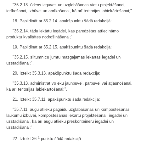
"35.2.13. ūdens ieguves un uzglabāšanas vietu projektēšanai,
ierīkošanai, izbūvei un aprīkošanai, kā arī teritorijas labiekārtošanai;".
18. Papildināt ar 35.2.14. apakšpunktu šādā redakcijā:
"35.2.14. tādu iekārtu iegādei, kas paredzētas attiecināmo
produktu kvalitātes nodrošināšanai;".
19. Papildināt ar 35.2.15. apakšpunktu šādā redakcijā:
"35.2.15. siltumnīcu jumtu mazgājamās iekārtas iegādei un
uzstādīšanai;".
20. Izteikt 35.3.13. apakšpunktu šādā redakcijā:
"35.3.13. administratīvo ēku jaunbūvei, pārbūvei vai atjaunošanai,
kā arī teritorijas labiekārtošanai;".
21. Izteikt 35.7.11. apakšpunktu šādā redakcijā:
"35.7.11. augu atlieku pagaidu uzglabāšanas un kompostēšanas
laukumu izbūvei, kompostēšanas iekārtu projektēšanai, iegādei un
uzstādīšanai, kā arī augu atlieku preskonteineru iegādei un
uzstādīšanai;".
1
22. Izteikt 36.
punktu šādā redakcijā: