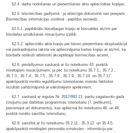
62.4. darbu nodošanas un pieņemšanas aktu apliecinātas kopijas;
62.5. būvniecības gadījumā - ja attiecīgie dokumenti nav pieejami
Būvniecības informācijas sistēmā - papildus iesniedz:
62.5.1. papildinātu būvatļaujas kopiju ar būvvaldes atzīmi par
būvdarbu uzsākšanas nosacījumu izpildi;
62.5.2. apliecinātu akta kopiju par būves pieņemšanu ekspluatācijā
vai paskaidrojuma raksta vai apliecinājuma kartes kopiju ar atzīmi, ka
būvdarbi notikuši atbilstoši akceptētajai būvniecības iecerei;
62.6. pierādījumus saskaņā ar šo noteikumu 43. punktā
minētajiem nosacījumiem, ja pēc šo noteikumu 35.7.1., 35.7.2.​​​​​​​,
35.7.3.​​​​​​​, 35.7.4.​​​​​​​, 35.7.5.​​​​​​​, 35.7.8.​​​​​​​, 35.7.9.​​​​​​​, 35.7.10. un 35.7.17.
apakšpunktā minēto ieguldījumu īstenošanas mainās faktiskie
rezultāti salīdzinājumā ar sākotnējiem aprēķiniem;
62.7. saskaņā ar regulas Nr.
2017/892
21. pantu sagatavotu gada
ziņojumu par darbības programmas īstenošanu (7. pielikums),
pievienojot arī dokumentus, kas apliecina šo noteikumu 46. un 49. ​​​​​​​
punktā minēto saistību īstenošanu;
62.8. saistībā ar šo noteikumu 35.2.11., 35.3.12. un 35.4.5.
apakšpunktā minētajām personāla izmaksām - informāciju par