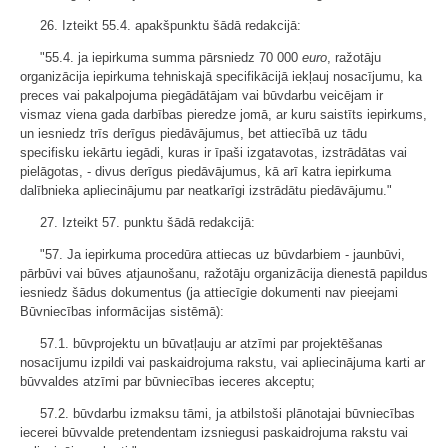
26. Izteikt 55.4. apakšpunktu šādā redakcijā:
"55.4. ja iepirkuma summa pārsniedz 70 000
euro
, ražotāju
organizācija iepirkuma tehniskajā specifikācijā iekļauj nosacījumu, ka
preces vai pakalpojuma piegādātājam vai būvdarbu veicējam ir
vismaz viena gada darbības pieredze jomā, ar kuru saistīts iepirkums,
un iesniedz trīs derīgus piedāvājumus, bet attiecībā uz tādu
specifisku iekārtu iegādi, kuras ir īpaši izgatavotas, izstrādātas vai
pielāgotas, - divus derīgus piedāvājumus, kā arī katra iepirkuma
dalībnieka apliecinājumu par neatkarīgi izstrādātu piedāvājumu."
27. Izteikt 57. punktu šādā redakcijā:
"57. Ja iepirkuma procedūra attiecas uz būvdarbiem - jaunbūvi,
pārbūvi vai būves atjaunošanu, ražotāju organizācija dienestā papildus
iesniedz šādus dokumentus (ja attiecīgie dokumenti nav pieejami
Būvniecības informācijas sistēmā):
57.1. būvprojektu un būvatļauju ar atzīmi par projektēšanas
nosacījumu izpildi vai paskaidrojuma rakstu, vai apliecinājuma karti ar
būvvaldes atzīmi par būvniecības ieceres akceptu;
57.2. būvdarbu izmaksu tāmi, ja atbilstoši plānotajai būvniecības
iecerei būvvalde pretendentam izsniegusi paskaidrojuma rakstu vai