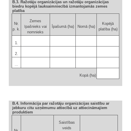
B.3. Ražotāju organizācijas un ražotāju organizācijas
biedru kopējā lauksaimniecībā izmantojamās zemes
platība
Zemes
Nr.
Kopējā
īpašnieks vai
Īpašumā (ha)
Nomā (ha)
p. k.
platība (ha)
nomnieks
1.
2.
...
Kopā (ha)
B.4. Informācija par ražotāju organizācijas saistību ar
jebkuru citu uzņēmumu attiecībā uz attiecināmajiem
produktiem
Saistības
veids
Nr.