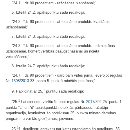
"24.1. līdz 90 procentiem - ražošanas plānošanai;".
6. Izteikt 24.2. apakšpunktu šādā redakcijā:
"24.2. līdz 90 procentiem - attiecināmo produktu kvalitātes
uzlabošanai;".
7. Izteikt 24.3. apakšpunktu šādā redakcijā:
"24.3. līdz 90 procentiem - attiecināmo produktu tirdzniecības
uzlabošanai, komercvērtības paaugstināšanai un noieta
veicināšanai;".
8. Izteikt 24.7. apakšpunktu šādā redakcijā:
"24.7. līdz 90 procentiem - darbībām vides jomā, ievērojot regulas
Nr.
1308/2013
33. panta 5. punktā minētās prasības;".
1
9. Papildināt ar 25.
punktu šādā redakcijā:
1
"25.
Lai dienests varētu īstenot regulas Nr.
2017/892
25. panta 1.
punkta "c" un "d" apakšpunktā noteiktās pārbaudes, ražotāju
organizācija, iesniedzot šo noteikumu 25. punktā minēto darbības
programmu vai tās grozījumus, pievieno:
1
25.
1. detalizētu aprakstu par katru īstenojamo šo noteikumu 35.