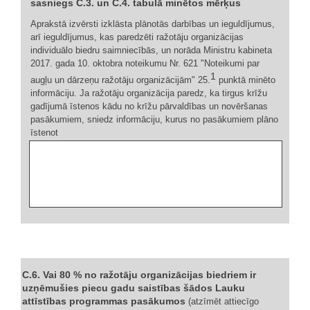
sasniegs C.3. un C.4. tabulā minētos mērķus
Aprakstā izvērsti izklāsta plānotās darbības un ieguldījumus,
arī ieguldījumus, kas paredzēti ražotāju organizācijas
individuālo biedru saimniecībās, un norāda Ministru kabineta
2017. gada 10. oktobra noteikumu Nr. 621 "Noteikumi par
1
augļu un dārzeņu ražotāju organizācijām" 25.
punktā minēto
informāciju. Ja ražotāju organizācija paredz, ka tirgus krīžu
gadījumā īstenos kādu no krīžu pārvaldības un novēršanas
pasākumiem, sniedz informāciju, kurus no pasākumiem plāno
īstenot
C.6. Vai 80 % no ražotāju organizācijas biedriem ir
uzņēmušies piecu gadu saistības šādos Lauku
attīstības programmas pasākumos
(atzīmēt attiecīgo