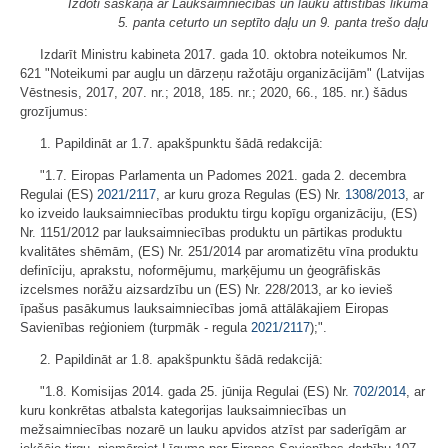
Izdoti saskaņā ar Lauksaimniecības un lauku attīstības likuma
5. panta ceturto un septīto daļu un 9. panta trešo daļu
Izdarīt Ministru kabineta 2017. gada 10. oktobra noteikumos Nr.
621 "Noteikumi par augļu un dārzeņu ražotāju organizācijām" (Latvijas
Vēstnesis, 2017, 207. nr.; 2018, 185. nr.; 2020, 66., 185. nr.) šādus
grozījumus:
1. Papildināt ar 1.7. apakšpunktu šādā redakcijā:
"1.7. Eiropas Parlamenta un Padomes 2021. gada 2. decembra
Regulai (ES)
2021/2117
, ar kuru groza Regulas (ES) Nr.
1308/2013
, ar
ko izveido lauksaimniecības produktu tirgu kopīgu organizāciju, (ES)
Nr. 1151/2012 par lauksaimniecības produktu un pārtikas produktu
kvalitātes shēmām, (ES) Nr. 251/2014 par aromatizētu vīna produktu
definīciju, aprakstu, noformējumu, marķējumu un ģeogrāfiskās
izcelsmes norāžu aizsardzību un (ES) Nr. 228/2013, ar ko ievieš
īpašus pasākumus lauksaimniecības jomā attālākajiem Eiropas
Savienības reģioniem (turpmāk - regula
2021/2117
);".
2. Papildināt ar 1.8. apakšpunktu šādā redakcijā:
"1.8. Komisijas 2014. gada 25. jūnija Regulai (ES) Nr.
702/2014
, ar
kuru konkrētas atbalsta kategorijas lauksaimniecības un
mežsaimniecības nozarē un lauku apvidos atzīst par saderīgām ar