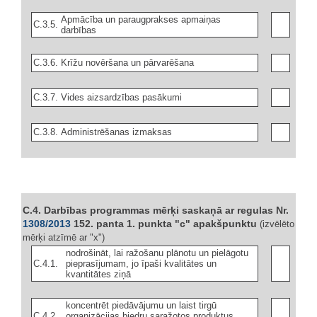
Apmācība un paraugprakses apmaiņas
C.3.5.
darbības
C.3.6.
Krīžu novēršana un pārvarēšana
C.3.7.
Vides aizsardzības pasākumi
C.3.8.
Administrēšanas izmaksas
C.4. Darbības programmas mērķi saskaņā ar regulas Nr.
1308/2013
152. panta 1. punkta "c" apakšpunktu
(izvēlēto
mērķi atzīmē ar "x")
nodrošināt, lai ražošanu plānotu un pielāgotu
C.4.1.
pieprasījumam, jo īpaši kvalitātes un
kvantitātes ziņā
koncentrēt piedāvājumu un laist tirgū
C.4.2.
organizācijas biedru saražotos produktus,