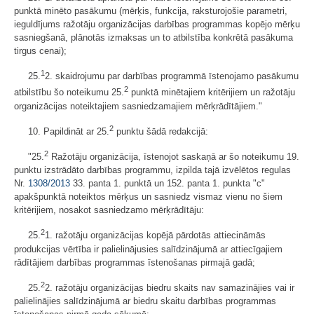
punktā minēto pasākumu (mērķis, funkcija, raksturojošie parametri,
ieguldījums ražotāju organizācijas darbības programmas kopējo mērķu
sasniegšanā, plānotās izmaksas un to atbilstība konkrētā pasākuma
tirgus cenai);
1
25.
2. skaidrojumu par darbības programmā īstenojamo pasākumu
2
atbilstību šo noteikumu 25.
punktā minētajiem kritērijiem un ražotāju
organizācijas noteiktajiem sasniedzamajiem mērķrādītājiem."
2
10. Papildināt ar 25.
punktu šādā redakcijā:
2
"25.
Ražotāju organizācija, īstenojot saskaņā ar šo noteikumu 19.
punktu izstrādāto darbības programmu, izpilda tajā izvēlētos regulas
Nr.
1308/2013
33. panta 1. punktā un 152. panta 1. punkta "c"
apakšpunktā noteiktos mērķus un sasniedz vismaz vienu no šiem
kritērijiem, nosakot sasniedzamo mērķrādītāju:
2
25.
1. ražotāju organizācijas kopējā pārdotās attiecināmās
produkcijas vērtība ir palielinājusies salīdzinājumā ar attiecīgajiem
rādītājiem darbības programmas īstenošanas pirmajā gadā;
2
25.
2. ražotāju organizācijas biedru skaits nav samazinājies vai ir
palielinājies salīdzinājumā ar biedru skaitu darbības programmas