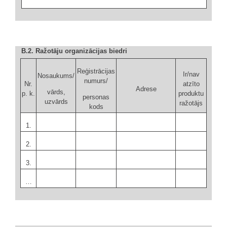
B.2. Ražotāju organizācijas biedri
Reģistrācijas
Ir/nav
Nosaukums/
numurs/
Nr.
atzīto
Adrese
vārds,
p. k.
produktu
personas
uzvārds
ražotājs
kods
1.
2.
3.
…