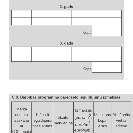
2. gads
Kopā
3. gads
Kopā
C.8. Darbības programmā paredzēto ieguldījumu izmaksas
Mērķa
Izmaksas
numurs
Plānotā
Izmaksas
Atrašanās
2
euro
Skaits,
(
/m
,
saskaņā
ieguldījuma
kopā,
vietas
3
mērvienība
euro
/m
,
euro
ar
nosaukums
adrese
euro
/gab.)
C.3. tabulu