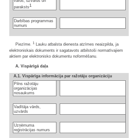
vārds, uzvārds un
1
paraksts
Darbības programmas
numurs
1
Piezīme.
Lauku atbalsta dienesta atzīmes neaizpilda, ja
elektroniskais dokuments ir sagatavots atbilstoši normatīvajiem
aktiem par elektronisko dokumentu noformēšanu.
A. Vispārīgā daļa
A.1. Vispārīga informācija par ražotāju organizāciju
Pilns ražotāju
organizācijas
nosaukums
Vadītāja vārds,
uzvārds
Uzņēmuma
reģistrācijas numurs