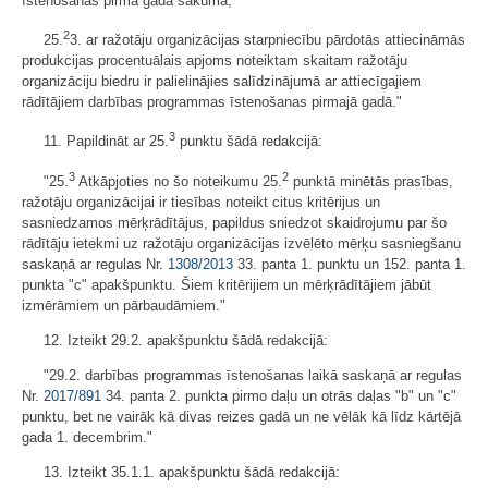
īstenošanas pirmā gada sākumā;
2
25.
3. ar ražotāju organizācijas starpniecību pārdotās attiecināmās
produkcijas procentuālais apjoms noteiktam skaitam ražotāju
organizāciju biedru ir palielinājies salīdzinājumā ar attiecīgajiem
rādītājiem darbības programmas īstenošanas pirmajā gadā."
3
11. Papildināt ar 25.
punktu šādā redakcijā:
3
2
"25.
Atkāpjoties no šo noteikumu 25.
punktā minētās prasības,
ražotāju organizācijai ir tiesības noteikt citus kritērijus un
sasniedzamos mērķrādītājus, papildus sniedzot skaidrojumu par šo
rādītāju ietekmi uz ražotāju organizācijas izvēlēto mērķu sasniegšanu
saskaņā ar regulas Nr.
1308/2013
33. panta 1. punktu un 152. panta 1.
punkta "c" apakšpunktu. Šiem kritērijiem un mērķrādītājiem jābūt
izmērāmiem un pārbaudāmiem."
12. Izteikt 29.2. apakšpunktu šādā redakcijā:
"29.2. darbības programmas īstenošanas laikā saskaņā ar regulas
Nr.
2017/891
34. panta 2. punkta pirmo daļu un otrās daļas "b" un "c"
punktu, bet ne vairāk kā divas reizes gadā un ne vēlāk kā līdz kārtējā
gada 1. decembrim."
13. Izteikt 35.1.1. apakšpunktu šādā redakcijā: