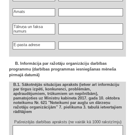
Amats
Tālruņa un faksa
numurs
E-pasta adrese
B. Informācija par ražotāju organizāciju darbības
programmu (darbības programmas iesniegšanas mēneša
pirmajā datumā)
B.1. Sākotnējās situācijas apraksts (ietver arī informāciju
par tirgus izpēti, konkurenci, problēmām,
apdraudējumiem, trūkumiem un nepilnībām),
pamatojoties uz Ministru kabineta 2017. gada 10. oktobra
noteikumu Nr. 621 "Noteikumi par augļu un dārzeņu
ražotāju organizācijām" 7. pielikuma 3. tabulā ietvertajiem
rādītājiem
Pašreizējās darbības apraksts (ne vairāk kā 1000 rakstzīmju)