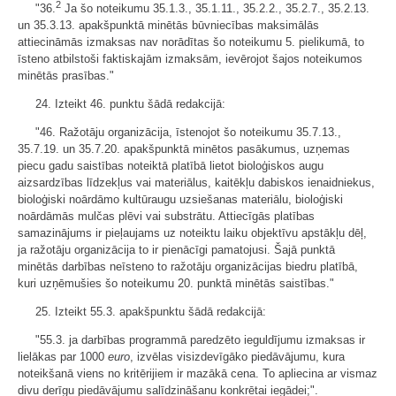
2
"36.
Ja šo noteikumu 35.1.3., 35.1.11.​​​​​​​, 35.2.2.​​​​​​, 35.2.7.​​​​​​​, 35.2.13.​​​​​​​
un 35.3.13. apakšpunktā minētās būvniecības maksimālās
attiecināmās izmaksas nav norādītas šo noteikumu 5. pielikumā, to
īsteno atbilstoši faktiskajām izmaksām, ievērojot šajos noteikumos
minētās prasības."
24. Izteikt 46. punktu šādā redakcijā:
"46. Ražotāju organizācija, īstenojot šo noteikumu 35.7.13.,
35.7.19. un 35.7.20. apakšpunktā minētos pasākumus, uzņemas
piecu gadu saistības noteiktā platībā lietot bioloģiskos augu
aizsardzības līdzekļus vai materiālus, kaitēkļu dabiskos ienaidniekus,
bioloģiski noārdāmo kultūraugu uzsiešanas materiālu, bioloģiski
noārdāmās mulčas plēvi vai substrātu. Attiecīgās platības
samazinājums ir pieļaujams uz noteiktu laiku objektīvu apstākļu dēļ,
ja ražotāju organizācija to ir pienācīgi pamatojusi. Šajā punktā
minētās darbības neīsteno to ražotāju organizācijas biedru platībā,
kuri uzņēmušies šo noteikumu 20. punktā minētās saistības."
25. Izteikt 55.3. apakšpunktu šādā redakcijā:
"55.3. ja darbības programmā paredzēto ieguldījumu izmaksas ir
lielākas par 1000
euro
, izvēlas visizdevīgāko piedāvājumu, kura
noteikšanā viens no kritērijiem ir mazākā cena. To apliecina ar vismaz
divu derīgu piedāvājumu salīdzināšanu konkrētai iegādei;".