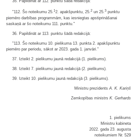
35. Papildināt ar 112. punktu šādā redakcijā:
1
2
3
"112. Šo noteikumu 25.
2. apakšpunktu, 25.
un 25.
punktu
piemēro darbības programmām, kas iesniegtas apstiprināšanai
saskaņā ar šo noteikumu 111. punktu."
36. Papildināt ar 113. punktu šādā redakcijā:
"113. Šo noteikumu 10. pielikuma 13. punkta 2. apakšpunktu
piemēro par periodu, sākot ar 2023. gada 1. janvāri."
37. Izteikt 2. pielikumu jaunā redakcijā (1. pielikums).
38. Izteikt 7. pielikumu jaunā redakcijā (2. pielikums).
39. Izteikt 10. pielikumu jaunā redakcijā (3. pielikums).
Ministru prezidents
A. K. Kariņš
Zemkopības ministrs
K. Gerhards
1. pielikums
Ministru kabineta
2022. gada 23. augusta
noteikumiem Nr. 529