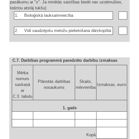
pasākumu ar "x". Ja minētās saistības biedri nav uzņēmušies,
lodziņu atstāj tukšu)
1.
Bioloģiskā lauksaimniecība
2.
Vidi saudzējošu metožu pielietošana dārzkopībā
C.7. Darbības programmā paredzēto darbību izmaksas
Mērķa
numurs
Plānotās darbības
Skaits,
euro
saskaņā
Izmaksas,
nosaukums
mērvienība
ar
C.3. tabulu
1. gads
Kopā