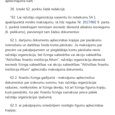
apliecinājuma karti."
28. Izteikt 62. punktu šādā redakcijā:
"62. Lai ražotāju organizācija saņemtu šo noteikumu 54.1.
apakšpunktā minēto maksājumu, tā līdz regulas Nr.
2017/892
9. panta
1. punktā noteiktajam termiņam iesniedz dienestā atbalsta iesniegumu
(6. pielikums), pievienojot tam šādus dokumentus:
62.1. darījumu dokumentu apliecinātas kopijas par pasākumu
īstenošanu un darbības fonda konta pārskatu. Ja maksājumu par
precēm vai pakalpojumiem uz piegādātāja kontu pārskaita nevis
ražotāju organizācija, bet līzinga sabiedrība vai akciju sabiedrība
"Attīstības finanšu institūcija Altum", ražotāju organizācija dienestā
iesniedz līzinga sabiedrības vai akciju sabiedrības "Attīstības finanšu
institūcija Altum" apliecinātu maksājuma dokumentu;
62.2. finanšu līzinga gadījumā - maksājumu apliecinošus
dokumentus par izdevumu summu, kas ražotāju organizācijai
radusies, norēķinoties ar līzinga devēju, kā arī līzinga līguma kopiju,
kurā paredzēts, ka pēc finanšu līzinga samaksas prece paliek
ražotāju organizācijas īpašumā;
62.3. ar pakalpojumu sniedzējiem noslēgto līgumu apliecinātas
kopijas;