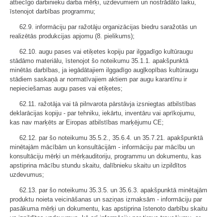
attiecīgo darbinieku darba mērķi, uzdevumiem un nostrādāto laiku,
īstenojot darbības programmu;
62.9. informāciju par ražotāju organizācijas biedru saražotās un
realizētās produkcijas apjomu (8. pielikums);
62.10. augu pases vai etiķetes kopiju par ilggadīgo kultūraugu
stādāmo materiālu, īstenojot šo noteikumu 35.1.1. apakšpunktā
minētās darbības, ja iegādātajiem ilggadīgo augļkopības kultūraugu
stādiem saskaņā ar normatīvajiem aktiem par augu karantīnu ir
nepieciešamas augu pases vai etiķetes;
62.11. ražotāja vai tā pilnvarota pārstāvja izsniegtas atbilstības
deklarācijas kopiju - par tehniku, iekārtu, inventāru vai aprīkojumu,
kas nav marķēts ar Eiropas atbilstības marķējumu CE;
62.12. par šo noteikumu 35.5.2., 35.6.4. un 35.7.21. apakšpunktā
minētajām mācībām un konsultācijām - informāciju par mācību un
konsultāciju mērķi un mērķauditoriju, programmu un dokumentu, kas
apstiprina mācību stundu skaitu, dalībnieku skaitu un izpildītos
uzdevumus;
62.13. par šo noteikumu 35.3.5. un 35.6.3. apakšpunktā minētajām
produktu noieta veicināšanas un saziņas izmaksām - informāciju par
pasākuma mērķi un dokumentu, kas apstiprina īstenoto darbību skaitu