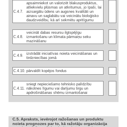
apsaimniekot un valorizēt blakusproduktus,
atliekvielu plūsmas un atkritumus, jo īpaši, lai
C.4.7.
aizsargātu ūdens un augsnes kvalitāti un
ainavu un saglabātu vai veicinātu bioloģisko
daudzveidību, kā arī sekmētu apritīgumu
veicināt dabas resursu ilgtspējīgu
C.4.8.
izmantošanu un klimata pārmaiņu seku
mazināšanu
izstrādāt iniciatīvas noieta veicināšanas un
C.4.9.
tirdzniecības jomā
C.4.10.
pārvaldīt kopējos fondus
sniegt nepieciešamo tehnisko palīdzību
C.4.11.
nākotnes līgumu vai darījumu tirgu un
apdrošināšanas shēmu izmantošanai
C.5. Apraksts, ievērojot ražošanas un produktu
noieta prognozes par to, kā ražotāju organizācija