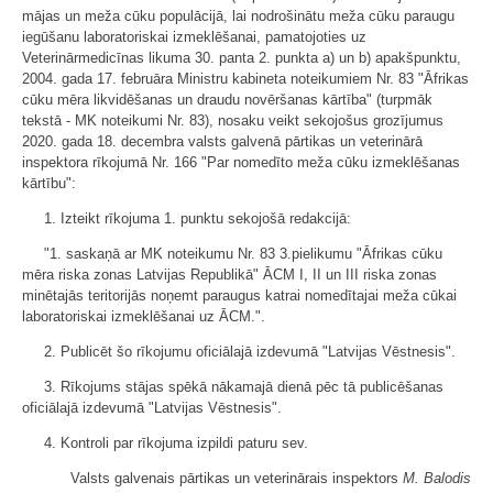
mājas un meža cūku populācijā, lai nodrošinātu meža cūku paraugu
iegūšanu laboratoriskai izmeklēšanai, pamatojoties uz
Veterinārmedicīnas likuma 30. panta 2. punkta a) un b) apakšpunktu,
2004. gada 17. februāra Ministru kabineta noteikumiem Nr. 83 "Āfrikas
cūku mēra likvidēšanas un draudu novēršanas kārtība" (turpmāk
tekstā - MK noteikumi Nr. 83), nosaku veikt sekojošus grozījumus
2020. gada 18. decembra valsts galvenā pārtikas un veterinārā
inspektora rīkojumā Nr. 166 "Par nomedīto meža cūku izmeklēšanas
kārtību":
1. Izteikt rīkojuma 1. punktu sekojošā redakcijā:
"1. saskaņā ar MK noteikumu Nr. 83 3.pielikumu "Āfrikas cūku
mēra riska zonas Latvijas Republikā" ĀCM I, II un III riska zonas
minētajās teritorijās noņemt paraugus katrai nomedītajai meža cūkai
laboratoriskai izmeklēšanai uz ĀCM.".
2. Publicēt šo rīkojumu oficiālajā izdevumā "Latvijas Vēstnesis".
3. Rīkojums stājas spēkā nākamajā dienā pēc tā publicēšanas
oficiālajā izdevumā "Latvijas Vēstnesis".
4. Kontroli par rīkojuma izpildi paturu sev.
Valsts galvenais pārtikas un veterinārais inspektors
M. Balodis