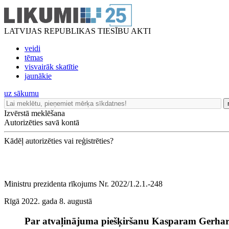
LATVIJAS REPUBLIKAS TIESĪBU AKTI
veidi
tēmas
visvairāk skatītie
jaunākie
uz sākumu
Izvērstā meklēšana
Autorizēties savā kontā
Kādēļ autorizēties vai reģistrēties?
Ministru prezidenta rīkojums Nr. 2022/1.2.1.-248
Rīgā 2022. gada 8. augustā
Par atvaļinājuma piešķiršanu Kasparam Gerh