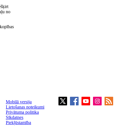
šķirt
aļu no
mkopības
Mobilā versija
Lietošanas noteikumi
Privātuma politika
Sīkdatnes
Piekļūstamība