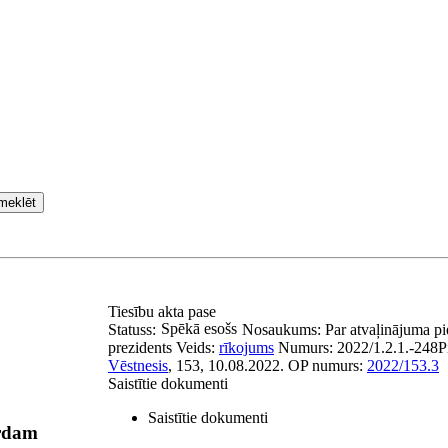
meklēt
Tiesību akta pase
Spēkā esošs
Statuss:
Nosaukums:
Par atvaļinājuma 
prezidents
Veids:
rīkojums
Numurs:
2022/1.2.1.-248
P
Vēstnesis
, 153, 10.08.2022.
OP numurs:
2022/153.3
Saistītie dokumenti
Saistītie dokumenti
ardam