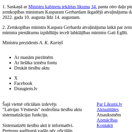
1. Saskaņā ar
Ministru kabineta iekārtas likuma
34.
panta otro daļu pie
zemkopības ministram Kasparam Gerhardam ikgadējā atvaļinājuma d
2022. gada 10. augusta līdz 14. augustam.
2. Zemkopības ministra Kaspara Gerharda atvaļinājuma laikā par ze
ministra pienākumu izpildītāju iecelt labklājības ministru Gati Eglīti.
Ministru prezidents
A. K. Kariņš
Ar manām piezīmēm
Ar lielāka izmēra fontu
Drukāt tiesību aktu
X
Facebook
Draugiem.lv
Šajā vietnē oficiālais izdevējs
Par Likumi.lv
"Latvijas Vēstnesis" nodrošina tiesību aktu
Aktualitātes
sistematizācijas funkciju.
Atsauksmēm
Apmācības
Sistematizēti tiesību akti ir informatīvi.
Kontakti
Pretrunu gadījumā vadās pēc oficiālās