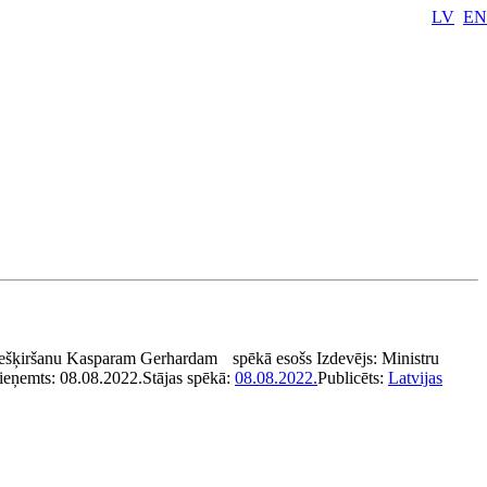
LV
EN
piešķiršanu Kasparam Gerhardam
spēkā esošs
Izdevējs:
Ministru
ieņemts:
08.08.2022.
Stājas spēkā:
08.08.2022.
Publicēts:
Latvijas