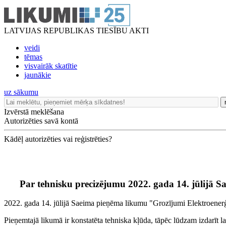
LATVIJAS REPUBLIKAS TIESĪBU AKTI
veidi
tēmas
visvairāk skatītie
jaunākie
uz sākumu
Izvērstā meklēšana
Autorizēties savā kontā
Kādēļ autorizēties vai reģistrēties?
Par tehnisku precizējumu 2022. gada 14. jūlijā S
2022. gada 14. jūlijā Saeima pieņēma likumu "Grozījumi Elektroenerģi
Pieņemtajā likumā ir konstatēta tehniska kļūda, tāpēc lūdzam izdarīt la