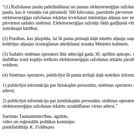
"(1) Ražošanas jaudu palielināšanai un jaunas elektroenerģijas ražošana
jaudu, kas ir vienāda vai pārsniedz 500 kilovatus, paredzēts pievienot
elektroenerģijas ražošanas iekārtas ieviešanai ministrijas atļauja nav 
pievienot sadales sistēmai. Elektroenerģijas ražotājs šādā gadījumā vē
noteiktajai kārtībai.
(2) Prasības, kas jāizpilda, lai šā panta pirmajā daļā minēto atļauju s
kritērijus atļaujas izsniegšanas atteikšanai nosaka Ministru kabinets.
(3) Sadales sistēmas operators līdz attiecīgā gada 30. aprīlim apkopo, 
darbības zonā kopējo ierīkoto elektroenerģijas ražošanas iekārtu piesl
veidiem.
(4) Sistēmas operators, publicējot šā panta trešajā daļā noteikto infor
1) publicējot informāciju par fiziskajām personām, sistēmas operators 
adresi;
2) publicējot informāciju par juridiskajām personām, sistēmas operato
elektroenerģijas ražošanas iekārtu uzstādīšanas vietas adresi."
Saeimas Tautsaimniecības, agrārās,
vides un reģionālās politikas komisijas
priekšsēdētājs
K. Feldmans