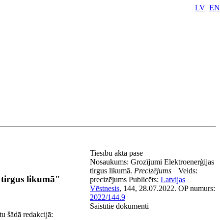
LV
EN
Tiesību akta pase
Nosaukums:
Grozījumi Elektroenerģijas
tirgus likumā.
Precizējums
Veids:
 tirgus likumā"
precizējums
Publicēts:
Latvijas
Vēstnesis
, 144, 28.07.2022.
OP numurs:
2022/144.9
Saistītie dokumenti
tu šādā redakcijā: