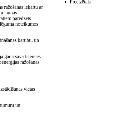
Precizētais
as ražošanas iekārtu ar
un jaunas
ovatiem paredzēts
ieslēguma noteikumos
rināšanas kārtību, un
ējā gadā savā licences
roenerģijas ražošanas
zstādīšanas vietas
s numuru un