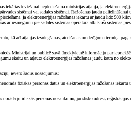
s iekārtas ieviešanai nepieciešama ministrijas atļauja, ja elektroenerģij
 pārvades sistēmai vai sadales sistēmai. Ražošanas jaudu palielināšanai 
nepieciešama, ja elektroenerģijas ražošanas iekārtu ar jaudu līdz 500 kil
ršas ar iesniegumu pie sadales sistēmas operatora atbilstoši sistēmas p
aņemtu, kā arī atļaujas izsniegšanas, atcelšanas un derīguma termiņa paga
sniedz Ministrijai un publicē savā tīmekļvietnē informāciju par iepriekš
ēgumu skaitu un atļauto elektroenerģijas ražošanas jaudu katrā no elekt
māciju, ievēro šādus nosacījumus:
nenorāda fiziskās personas datus un elektroenerģijas ražošanas iekārtu u
rs norāda juridiskās personas nosaukumu, juridisko adresi, reģistrācija