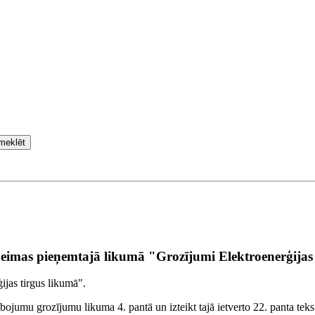
meklēt
aeimas pieņemtajā likumā "Grozījumi Elektroenerģijas
jas tirgus likumā".
bojumu grozījumu likuma 4. pantā un izteikt tajā ietverto 22. panta teks