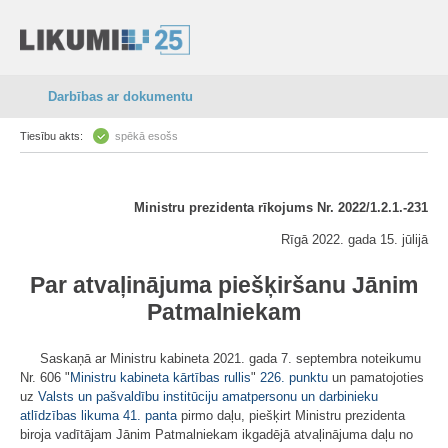
Darbības ar dokumentu
Tiesību akts:
spēkā esošs
Ministru prezidenta rīkojums Nr. 2022/1.2.1.-231
Rīgā 2022. gada 15. jūlijā
Par atvaļinājuma piešķiršanu Jānim
Patmalniekam
Saskaņā ar Ministru kabineta 2021. gada 7. septembra noteikumu
Nr. 606 "
Ministru kabineta kārtības rullis
"
226. punktu
un pamatojoties
uz
Valsts un pašvaldību institūciju amatpersonu un darbinieku
atlīdzības likuma
41. panta
pirmo daļu, piešķirt Ministru prezidenta
biroja vadītājam Jānim Patmalniekam ikgadējā atvaļinājuma daļu no