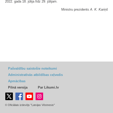
2022. gada 18. jūlija līdz 29. jūlijam.
Ministru prezidents
A. K. Kariņš
Pašvaldību saistošie noteikumi
Administratīvās atbildības ceļvedis
Apmācības
Pilnā versija
Par Likumi.lv
© Oficiālais izdevējs "Latvijas Vēstnesis"