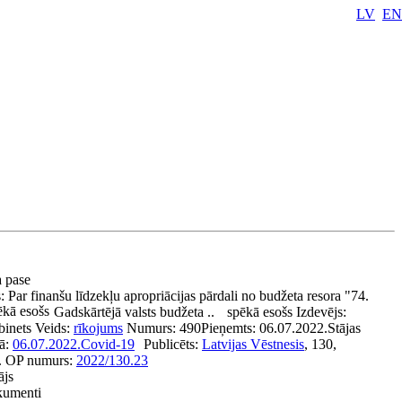
LV
EN
a pase
s:
Par finanšu līdzekļu apropriācijas pārdali no budžeta resora "74.
kā esošs
Gadskārtējā valsts budžeta ..
spēkā esošs
Izdevējs:
binets
Veids:
rīkojums
Numurs:
490
Pieņemts:
06.07.2022.
Stājas
ā:
06.07.2022.
Covid-19
Publicēts:
Latvijas Vēstnesis
, 130,
.
OP numurs:
2022/130.23
ājs
okumenti