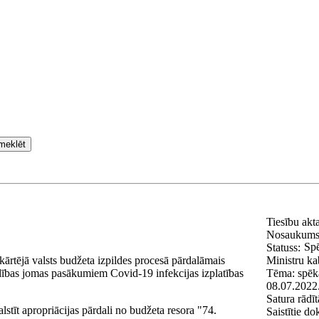
meklēt
Tiesību akt
Nosaukum
Spē
Statuss:
kārtējā valsts budžeta izpildes procesā pārdalāmais
Ministru ka
ības jomas pasākumiem Covid-19 infekcijas izplatības
Tēma:
spēk
08.07.2022
Satura rādīt
lstīt apropriācijas pārdali no budžeta resora "74.
Saistītie d