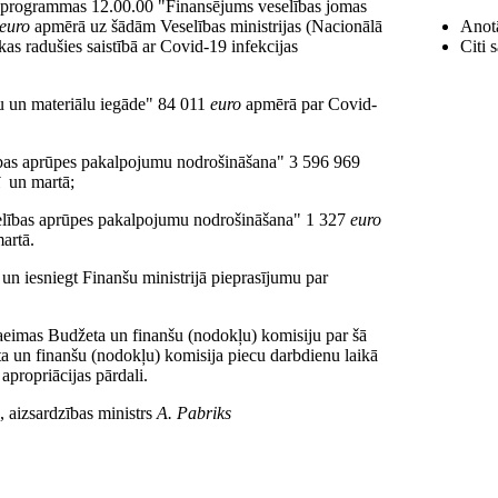
s" programmas 12.00.00 "Finansējums veselības jomas
euro
apmērā uz šādām Veselības ministrijas (Nacionālā
Anotā
s radušies saistībā ar Covid-19 infekcijas
Citi 
 un materiālu iegāde" 84 011
euro
apmērā par Covid-
bas aprūpes pakalpojumu nodrošināšana" 3 596 969
ī un martā;
elības aprūpes pakalpojumu nodrošināšana" 1 327
euro
artā.
t un iesniegt Finanšu ministrijā pieprasījumu par
Saeimas Budžeta un finanšu (nodokļu) komisiju par šā
a un finanšu (nodokļu) komisija piecu darbdienu laikā
apropriācijas pārdali.
, aizsardzības ministrs
A. Pabriks