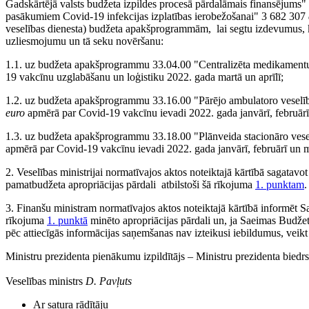
Gadskārtējā valsts budžeta izpildes procesā pārdalāmais finansējum
pasākumiem Covid-19 infekcijas izplatības ierobežošanai" 3 682 307
veselības dienesta) budžeta apakšprogrammām, lai segtu izdevumus, ka
uzliesmojumu un tā seku novēršanu:
1.1. uz budžeta apakšprogrammu 33.04.00 "Centralizēta medikamentu
19 vakcīnu uzglabāšanu un loģistiku 2022. gada martā un aprīlī;
1.2. uz budžeta apakšprogrammu 33.16.00 "Pārējo ambulatoro veselī
euro
apmērā par Covid-19 vakcīnu ievadi 2022. gada janvārī, februār
1.3. uz budžeta apakšprogrammu 33.18.00 "Plānveida stacionāro ves
apmērā par Covid-19 vakcīnu ievadi 2022. gada janvārī, februārī un m
2. Veselības ministrijai normatīvajos aktos noteiktajā kārtībā sagatavo
pamatbudžeta apropriācijas pārdali atbilstoši šā rīkojuma
1. punktam
.
3. Finanšu ministram normatīvajos aktos noteiktajā kārtībā informēt 
rīkojuma
1. punktā
minēto apropriācijas pārdali un, ja Saeimas Budžet
pēc attiecīgās informācijas saņemšanas nav izteikusi iebildumus, veikt 
Ministru prezidenta pienākumu izpildītājs ‒ Ministru prezidenta biedrs
Veselības ministrs
D. Pavļuts
Ar satura rādītāju