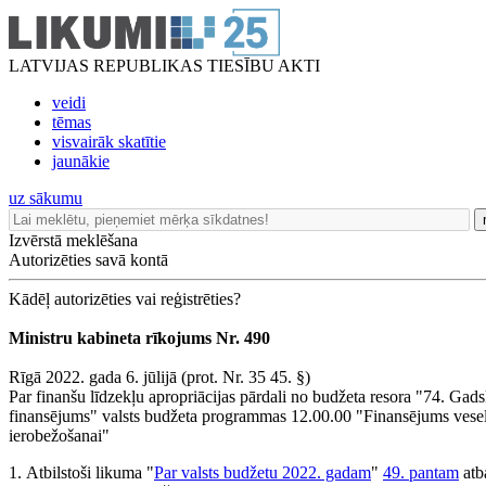
LATVIJAS REPUBLIKAS TIESĪBU AKTI
veidi
tēmas
visvairāk skatītie
jaunākie
uz sākumu
Izvērstā meklēšana
Autorizēties savā kontā
Kādēļ autorizēties vai reģistrēties?
Ministru kabineta rīkojums Nr. 490
Rīgā 2022. gada 6. jūlijā (prot. Nr. 35 45. §)
Par finanšu līdzekļu apropriācijas pārdali no budžeta resora "74. Gads
finansējums" valsts budžeta programmas 12.00.00 "Finansējums vesel
ierobežošanai"
1. Atbilstoši likuma "
Par valsts budžetu 2022. gadam
"
49. pantam
atba