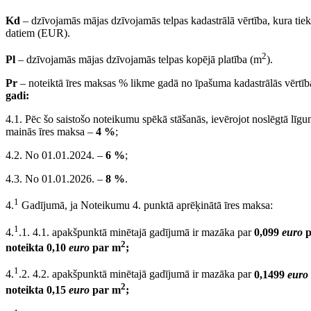
Kd
– dzīvojamās mājas dzīvojamās telpas kadastrālā vērtība, kura tiek
datiem (EUR).
2
Pl
– dzīvojamās mājas dzīvojamās telpas kopējā platība (m
).
Pr
– noteiktā īres maksas % likme gadā no īpašuma kadastrālās vērtī
gadi:
4.1. Pēc šo saistošo noteikumu spēkā stāšanās, ievērojot noslēgtā līg
mainās īres maksa –
4 %
;
4.2. No 01.01.2024. –
6 %
;
4.3. No 01.01.2026. –
8 %
.
1
4.
Gadījumā, ja Noteikumu 4. punktā aprēķinātā īres maksa:
1
4.
.1. 4.1. apakšpunktā minētajā gadījumā ir mazāka par
0,099
euro
p
2
noteikta 0,10
euro
par m
;
1
4.
.2. 4.2. apakšpunktā minētajā gadījumā ir mazāka par
0,1499
euro
2
noteikta 0,15
euro
par m
;