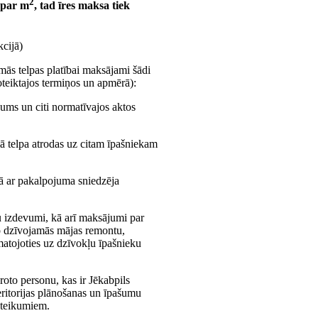
2
par m
, tad īres maksa tiek
cijā)
amās telpas platībai maksājami šādi
oteiktajos termiņos un apmērā):
ums un citi normatīvajos aktos
ā telpa atrodas uz citam īpašniekam
ņā ar pakalpojuma sniedzēja
u izdevumi, kā arī maksājumi par
o dzīvojamās mājas remontu,
matojoties uz dzīvokļu īpašnieku
oto personu, kas ir Jēkabpils
eritorijas plānošanas un īpašumu
noteikumiem.