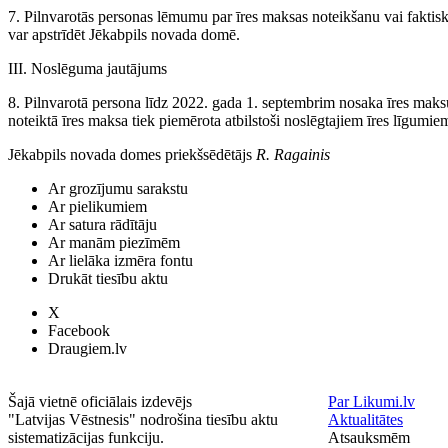
7. Pilnvarotās personas lēmumu par īres maksas noteikšanu vai faktisk
var apstrīdēt Jēkabpils novada domē.
III. Noslēguma jautājums
8. Pilnvarotā persona līdz 2022. gada 1. septembrim nosaka īres maks
noteiktā īres maksa tiek piemērota atbilstoši noslēgtajiem īres līgumie
Jēkabpils novada domes priekšsēdētājs
R. Ragainis
Ar grozījumu sarakstu
Ar pielikumiem
Ar satura rādītāju
Ar manām piezīmēm
Ar lielāka izmēra fontu
Drukāt tiesību aktu
X
Facebook
Draugiem.lv
Šajā vietnē oficiālais izdevējs
Par Likumi.lv
"Latvijas Vēstnesis" nodrošina tiesību aktu
Aktualitātes
sistematizācijas funkciju.
Atsauksmēm