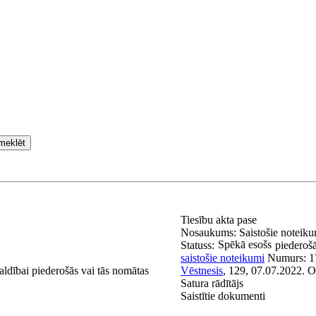
meklēt
Tiesību akta pase
Nosaukums:
Saistošie noteik
Spēkā esošs
Statuss:
piederošā
saistošie noteikumi
Numurs:
1
aldībai piederošās vai tās nomātas
Vēstnesis
, 129, 07.07.2022.
O
Satura rādītājs
Saistītie dokumenti