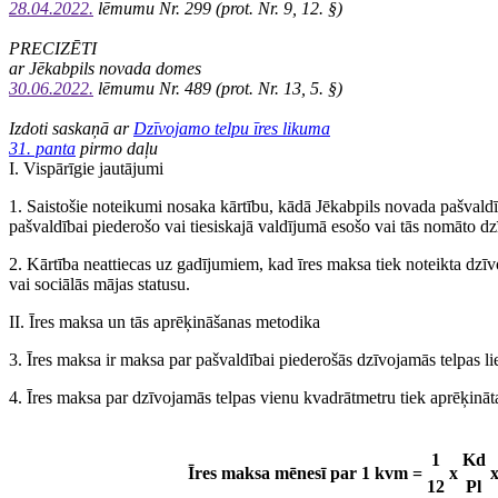
28.04.2022.
lēmumu Nr. 299 (prot. Nr. 9, 12. §)
PRECIZĒTI
ar Jēkabpils novada domes
30.06.2022.
lēmumu Nr. 489 (prot. Nr. 13, 5. §)
Izdoti saskaņā ar
Dzīvojamo telpu īres likuma
31. panta
pirmo daļu
I. Vispārīgie jautājumi
1. Saistošie noteikumi nosaka kārtību, kādā Jēkabpils novada pašvaldī
pašvaldībai piederošo vai tiesiskajā valdījumā esošo vai tās nomāto d
2. Kārtība neattiecas uz gadījumiem, kad īres maksa tiek noteikta dzī
vai sociālās mājas statusu.
II. Īres maksa un tās aprēķināšanas metodika
3. Īres maksa ir maksa par pašvaldībai piederošās dzīvojamās telpas l
4. Īres maksa par dzīvojamās telpas vienu kvadrātmetru tiek aprēķināt
1
Kd
Īres maksa mēnesī par 1 kvm =
x
12
Pl