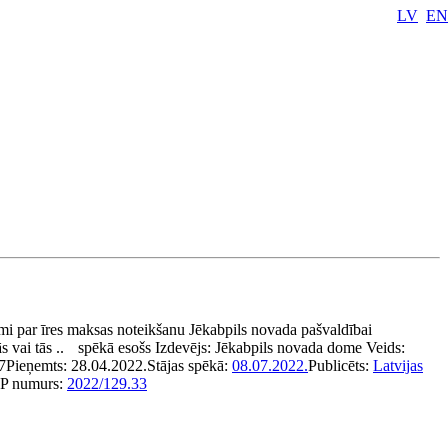
LV
EN
umi par īres maksas noteikšanu Jēkabpils novada pašvaldībai
s vai tās ..
spēkā esošs
Izdevējs:
Jēkabpils novada dome
Veids:
7
Pieņemts:
28.04.2022.
Stājas spēkā:
08.07.2022.
Publicēts:
Latvijas
P numurs:
2022/129.33