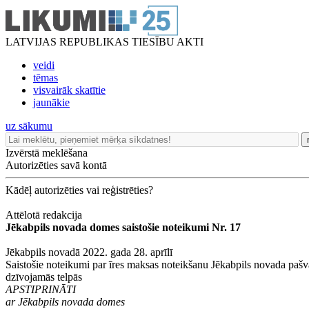
LATVIJAS REPUBLIKAS TIESĪBU AKTI
veidi
tēmas
visvairāk skatītie
jaunākie
uz sākumu
Izvērstā meklēšana
Autorizēties savā kontā
Kādēļ autorizēties vai reģistrēties?
Attēlotā redakcija
Jēkabpils novada domes saistošie noteikumi Nr. 17
Jēkabpils novadā 2022. gada 28. aprīlī
Saistošie noteikumi par īres maksas noteikšanu Jēkabpils novada pašv
dzīvojamās telpās
APSTIPRINĀTI
ar Jēkabpils novada domes