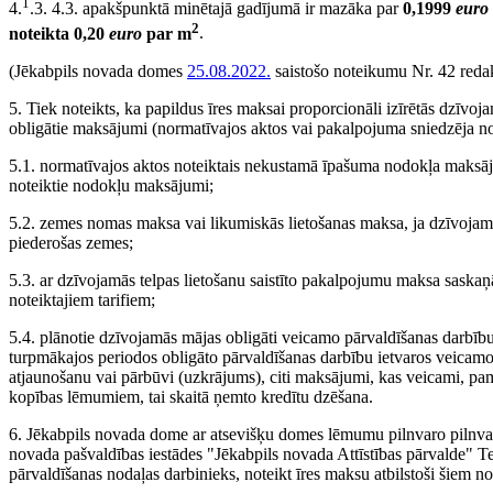
1
4.
.3. 4.3. apakšpunktā minētajā gadījumā ir mazāka par
0,1999
euro
2
noteikta 0,20
euro
par m
.
(Jēkabpils novada domes
25.08.2022.
saistošo noteikumu Nr. 42 redak
5. Tiek noteikts, ka papildus īres maksai proporcionāli izīrētās dzīvoj
obligātie maksājumi (normatīvajos aktos vai pakalpojuma sniedzēja n
5.1. normatīvajos aktos noteiktais nekustamā īpašuma nodokļa maksāj
noteiktie nodokļu maksājumi;
5.2. zemes nomas maksa vai likumiskās lietošanas maksa, ja dzīvojam
piederošas zemes;
5.3. ar dzīvojamās telpas lietošanu saistīto pakalpojumu maksa saska
noteiktajiem tarifiem;
5.4. plānotie dzīvojamās mājas obligāti veicamo pārvaldīšanas darbīb
turpmākajos periodos obligāto pārvaldīšanas darbību ietvaros veicam
atjaunošanu vai pārbūvi (uzkrājums), citi maksājumi, kas veicami, pa
kopības lēmumiem, tai skaitā ņemto kredītu dzēšana.
6. Jēkabpils novada dome ar atsevišķu domes lēmumu pilnvaro pilnvar
novada pašvaldības iestādes "Jēkabpils novada Attīstības pārvalde" T
pārvaldīšanas nodaļas darbinieks, noteikt īres maksu atbilstoši šiem 