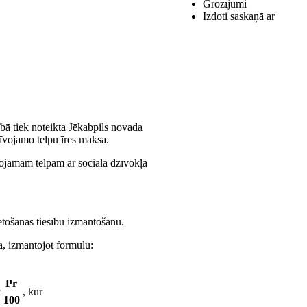
Grozījumi
Izdoti saskaņā ar
bā tiek noteikta Jēkabpils novada
zīvojamo telpu īres maksa.
vojamām telpām ar sociālā dzīvokļa
ietošanas tiesību izmantošanu.
a, izmantojot formulu:
Pr
x
, kur
100