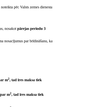
 noteikta pēc Valsts zemes dienesta
bas, nosakot
pārejas periodu 3
uma nosacījumus par brīdināšanu, ka
2
ar m
, tad īres maksa tiek
2
par m
, tad īres maksa tiek