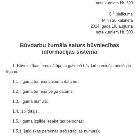
noteikumiem Nr. 390
1
"5.
pielikums
Ministru kabineta
2014. gada 19. augusta
noteikumiem Nr. 500
Būvdarbu žurnāla saturs būvniecības
informācijas sistēmā
1. Būvniecības ierosinātāja un galvenā būvdarbu veicēja noslēgtie
līgumi:
1.1. līguma termiņa sākuma datums;
1.2. līguma termiņa beigu datums;
1.3. līguma numurs;
1.4. izpildītājs;
1.5. līguma izpildē iesaistītās personas:
1.5.1. juridiskās personas (reģistrācijas numurs);