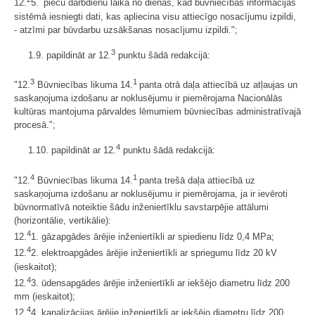
12.
5. piecu darbdienu laikā no dienas, kad būvniecības informācijas
sistēmā iesniegti dati, kas apliecina visu attiecīgo nosacījumu izpildi,
- atzīmi par būvdarbu uzsākšanas nosacījumu izpildi.";
3
1.9. papildināt ar 12.
punktu šādā redakcijā:
3
1
"12.
Būvniecības likuma 14.
panta otrā daļa attiecībā uz atļaujas un
saskaņojuma izdošanu ar noklusējumu ir piemērojama Nacionālās
kultūras mantojuma pārvaldes lēmumiem būvniecības administratīvajā
procesā.";
4
1.10. papildināt ar 12.
punktu šādā redakcijā:
4
1
"12.
Būvniecības likuma 14.
panta trešā daļa attiecībā uz
saskaņojuma izdošanu ar noklusējumu ir piemērojama, ja ir ievēroti
būvnormatīvā noteiktie šādu inženiertīklu savstarpējie attālumi
(horizontālie, vertikālie):
4
12.
1. gāzapgādes ārējie inženiertīkli ar spiedienu līdz 0,4 MPa;
4
12.
2. elektroapgādes ārējie inženiertīkli ar spriegumu līdz 20 kV
(ieskaitot);
4
12.
3. ūdensapgādes ārējie inženiertīkli ar iekšējo diametru līdz 200
mm (ieskaitot);
4
12.
4. kanalizācijas ārējie inženiertīkli ar iekšējo diametru līdz 200