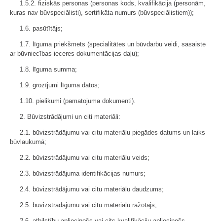
1.5.2. fiziskās personas (personas kods, kvalifikācija (personām,
kuras nav būvspeciālisti), sertifikāta numurs (būvspeciālistiem));
1.6. pasūtītājs;
1.7. līguma priekšmets (specialitātes un būvdarbu veidi, sasaiste
ar būvniecības ieceres dokumentācijas daļu);
1.8. līguma summa;
1.9. grozījumi līguma datos;
1.10. pielikumi (pamatojuma dokumenti).
2. Būvizstrādājumi un citi materiāli:
2.1. būvizstrādājumu vai citu materiālu piegādes datums un laiks
būvlaukumā;
2.2. būvizstrādājumu vai citu materiālu veids;
2.3. būvizstrādājuma identifikācijas numurs;
2.4. būvizstrādājumu vai citu materiālu daudzums;
2.5. būvizstrādājumu vai citu materiālu ražotājs;
2.6. atbilstību apliecinošs vai cits kvalifikāciju apliecinošs