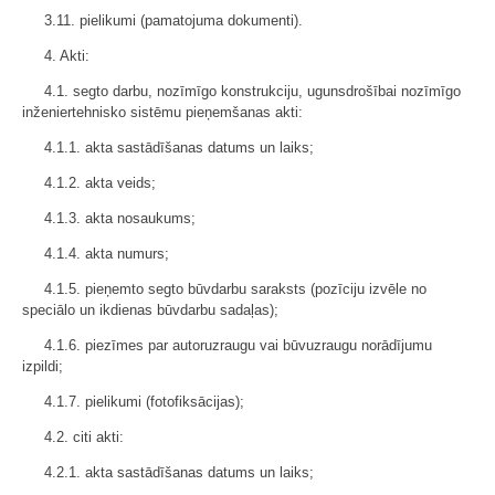
3.11. pielikumi (pamatojuma dokumenti).
4. Akti:
4.1. segto darbu, nozīmīgo konstrukciju, ugunsdrošībai nozīmīgo
inženiertehnisko sistēmu pieņemšanas akti:
4.1.1. akta sastādīšanas datums un laiks;
4.1.2. akta veids;
4.1.3. akta nosaukums;
4.1.4. akta numurs;
4.1.5. pieņemto segto būvdarbu saraksts (pozīciju izvēle no
speciālo un ikdienas būvdarbu sadaļas);
4.1.6. piezīmes par autoruzraugu vai būvuzraugu norādījumu
izpildi;
4.1.7. pielikumi (fotofiksācijas);
4.2. citi akti:
4.2.1. akta sastādīšanas datums un laiks;