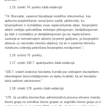
1.15. izteikt 74. punktu šādā redakcijā:
"74. Būvvalde, saņemot būvatļaujā norādītos dokumentus, kas
apliecina projektēšanas nosacījumu izpildi, pārliecinās, ka
būvprojektam ir izstrādātas visas nepieciešamās daļas, būvprojekts
atbilst vietējās pašvaldības teritorijas plānojumam, lokālplānojumam
(ja tāds ir izstrādāts) un detālplānojumam (ja tas nepieciešams
saskaņā ar normatīvajiem aktiem) (izņemot gadījumu, ja būvprojekts
attiecas uz nacionālo interešu objektu), kā arī ir saņemta tehnisko
noteikumu izdevēja piekrišana būvprojekta risinājumiem.";
1.16. svītrot 75. punktu;
1.17. izteikt 100.7. apakšpunktu šādā redakcijā:
"100.7. izdarīt ierakstus būvdarbu žurnālā par veiktajiem būvdarbiem,
iebūvētajiem būvizstrādājumiem un darbu kvalitāti, kā arī būvdarbu
laikā radītiem atkritumiem;"
1.18. izteikt 178. punktu šādā redakcijā:
"178. Ja uzsākta būvniecības administratīvā procesa ietvaros mainās
būves grupa no zemākas būves grupas uz augstāku būves grupu un ir