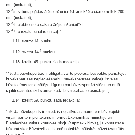
mm (ieskaitot);
4
12.
5. siltumapgādes ārējie inženiertīkli ar iekšējo diametru līdz 200
mm (ieskaitot);
4
12.
6. elektronisko sakaru ārējie inženiertīkli;
4
12.
7. pašvaldību ielas un ceļi.";
1.11. svītrot 14. punktu;
1
1.12. svītrot 14.
punktu;
1.13. izteikt 45. punktu šādā redakcijā:
"45. Ja būvekspertīze ir obligāta vai to pieprasa būvvalde, pamatojot
būvekspertīzes nepieciešamību, būvekspertīzes veicēju izvēlas
būvniecības ierosinātājs. Līgumu par būvekspertīzi slēdz un ar tā
izpildi saistītos izdevumus sedz būvniecības ierosinātājs.";
1.14. izteikt 59. punktu šādā redakcijā:
"59. Ja būveksperts ir sniedzis negatīvu atzinumu par būvprojektu,
viņam par to ir pienākums informēt Ekonomikas ministriju un
Būvniecības valsts kontroles biroju (turpmāk - birojs), ja konstatētie
trūkumi skar Būvniecības likumā noteiktās būtiskās būvei izvirzītās
prasības.";