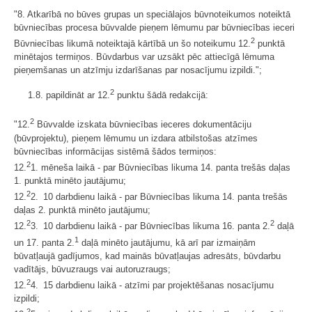
"8. Atkarībā no būves grupas un speciālajos būvnoteikumos noteiktā
būvniecības procesa būvvalde pieņem lēmumu par būvniecības ieceri
2
Būvniecības likumā noteiktajā kārtībā un šo noteikumu 12.
punktā
minētajos termiņos. Būvdarbus var uzsākt pēc attiecīgā lēmuma
pieņemšanas un atzīmju izdarīšanas par nosacījumu izpildi.";
2
1.8. papildināt ar 12.
punktu šādā redakcijā:
2
"12.
Būvvalde izskata būvniecības ieceres dokumentāciju
(būvprojektu), pieņem lēmumu un izdara atbilstošas atzīmes
būvniecības informācijas sistēmā šādos termiņos:
2
12.
1. mēneša laikā - par Būvniecības likuma 14. panta trešās daļas
1. punktā minēto jautājumu;
2
12.
2. 10 darbdienu laikā - par Būvniecības likuma 14. panta trešās
daļas 2. punktā minēto jautājumu;
2
2
12.
3. 10 darbdienu laikā - par Būvniecības likuma 16. panta 2.
daļā
1
un 17. panta 2.
daļā minēto jautājumu, kā arī par izmaiņām
būvatļaujā gadījumos, kad mainās būvatļaujas adresāts, būvdarbu
vadītājs, būvuzraugs vai autoruzraugs;
2
12.
4. 15 darbdienu laikā - atzīmi par projektēšanas nosacījumu
izpildi;
2