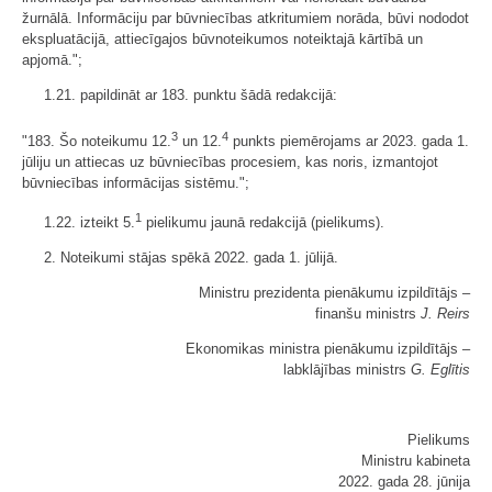
žurnālā. Informāciju par būvniecības atkritumiem norāda, būvi nododot
ekspluatācijā, attiecīgajos būvnoteikumos noteiktajā kārtībā un
apjomā.";
1.21. papildināt ar 183. punktu šādā redakcijā:
3
4
"183. Šo noteikumu 12.
un 12.
punkts piemērojams ar 2023. gada 1.
jūliju un attiecas uz būvniecības procesiem, kas noris, izmantojot
būvniecības informācijas sistēmu.";
1
1.22. izteikt 5.
pielikumu jaunā redakcijā (
​pielikums
).
2. Noteikumi stājas spēkā 2022. gada 1. jūlijā.
Ministru prezidenta pienākumu izpildītājs ‒
finanšu ministrs
J. Reirs
Ekonomikas ministra pienākumu izpildītājs ‒
labklājības ministrs
G. Eglītis
Pielikums
Ministru kabineta
2022. gada 28. jūnija