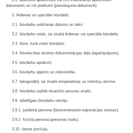
dokuments un citi pielikumi (pamatojuma dokumenti).
3. Ikdienas un speciālie būvdarbi:
3.1. būvdarbu veikšanas datums un laiks;
3.2. būvdarbu veids, tai skaitā ikdienas vai speciālie būvdarbi;
3.3. būve, kurā veikti būvdarbi;
3.4. būvniecības ieceres dokumentācijas daļa (lapa/rasējums);
3.5. būvdarbu apraksts;
3.6. būvdarbu apjoms un mērvienība;
3.7. laikapstākļi, tai skaitā temperatūras un nokrišņu atzīme;
3.8. būvdarbu izpildē iesaistīto personu skaits;
3.9. atbildīgais būvdarbu veicējs:
3.9.1. juridiskā persona (būvkomersanta reģistrācijas numurs);
3.9.2. fiziskā persona (personas kods);
3.10. tāmes pozīcija;