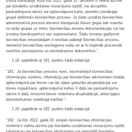
izdota būvatļauja, kurā līdz 2021. gada 31. oktobrim ir veikta atzīme
par būvdarbu uzsākšanas nosacījumu izpildi, vai akceptēts
paskaidrojuma raksts vai apliecinājuma karte, piemēro zemākajai
grupai atbilstošo būvniecības procesu. Ja šāda uzsākta būvniecības
administratīvā procesa ietvaros būvējamās būves grupa tiek mainīta
no otrās grupas uz trešo, būvniecības ieceres dokumentācijas vai tās
izmaiņu būvekspertīze nav nepieciešama. Šādu izmaiņu gadījumā
būvniecības ierosinātājam ir tiesības pabeigt būvniecības procesu,
nemainot būvniecības iesnieguma veidu un ar to turpmāk procesuāli
saistītos paziņojumus un iesniedzamos dokumentus.";
1.19. papildināt ar 181. punktu šādā redakcijā:
"181. Ja būvniecības process noris, neizmantojot būvniecības
informācijas sistēmu, informāciju par būvniecības atkritumiem norāda
apliecinājumā par būves vai tās daļas gatavību ekspluatācijai vai
būves nojaukšanu, apliecinājuma kartes II daļā vai paskaidrojuma
raksta II daļā, ierosinot būves nodošanu ekspluatācijā, attiecīgajos
būvnoteikumos noteiktajā kārtībā.";
1.20. papildināt ar 182. punktu šādā redakcijā:
"182. Ja līdz 2022. gada 30. jūnijam būvniecības informācijas
sistēmā ir veikta atzīme par būvdarbu uzsākšanas nosacījumu izpildi,
informāciju par būvniecības atkritumiem var nenorādīt būvdarbu