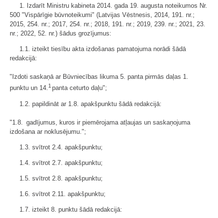
1. Izdarīt Ministru kabineta 2014. gada 19. augusta noteikumos Nr.
500 "Vispārīgie būvnoteikumi" (Latvijas Vēstnesis, 2014, 191. nr.;
2015, 254. nr.; 2017, 254. nr.; 2018, 191. nr.; 2019, 239. nr.; 2021, 23.
nr.; 2022, 52. nr.) šādus grozījumus:
1.1. izteikt tiesību akta izdošanas pamatojuma norādi šādā
redakcijā:
"Izdoti saskaņā ar Būvniecības likuma 5. panta pirmās daļas 1.
1
punktu un 14.
panta ceturto daļu";
1.2. papildināt ar 1.8. apakšpunktu šādā redakcijā:
"1.8. gadījumus, kuros ir piemērojama atļaujas un saskaņojuma
izdošana ar noklusējumu.";
1.3. svītrot 2.4. apakšpunktu;
1.4. svītrot 2.7. apakšpunktu;
1.5. svītrot 2.8. apakšpunktu;
1.6. svītrot 2.11. apakšpunktu;
1.7. izteikt 8. punktu šādā redakcijā: