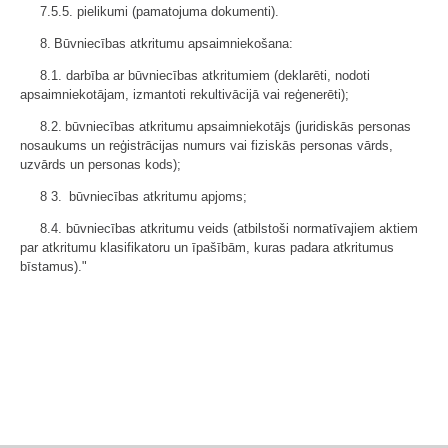
7.5.5. pielikumi (pamatojuma dokumenti).
8. Būvniecības atkritumu apsaimniekošana:
8.1. darbība ar būvniecības atkritumiem (deklarēti, nodoti
apsaimniekotājam, izmantoti rekultivācijā vai reģenerēti);
8.2. būvniecības atkritumu apsaimniekotājs (juridiskās personas
nosaukums un reģistrācijas numurs vai fiziskās personas vārds,
uzvārds un personas kods);
8 3. būvniecības atkritumu apjoms;
8.4. būvniecības atkritumu veids (atbilstoši normatīvajiem aktiem
par atkritumu klasifikatoru un īpašībām, kuras padara atkritumus
bīstamus)."